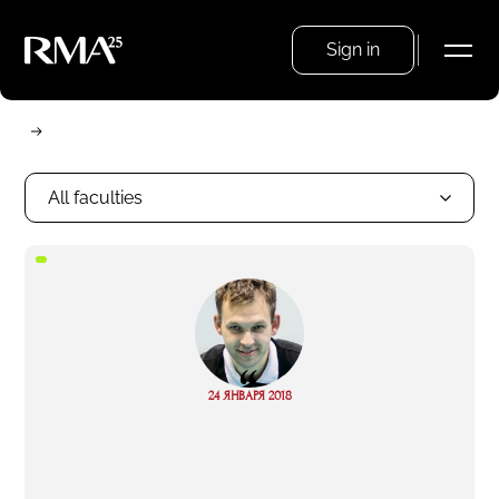
Sign in
All faculties
“
Read
24 ЯНВАРЯ 2018
more