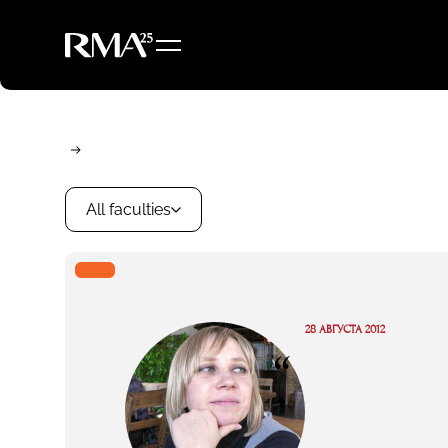
All faculties
28 АВГУСТА 2012
“