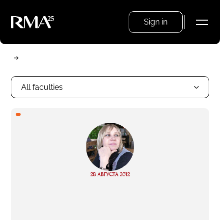
Sign in
All faculties
“
Read
28 АВГУСТА 2012
more