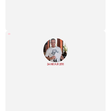
“
Read
24 ИЮЛЯ 2011
more