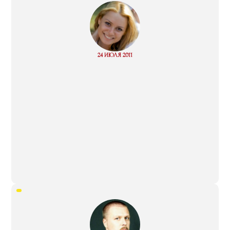
“
Read
24 ИЮЛЯ 2011
more