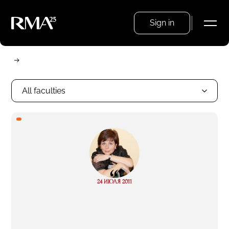
Sign in
All faculties
“
Read
24 ИЮЛЯ 2011
more