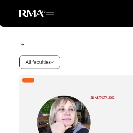
All faculties
28 АВГУСТА 2012
“