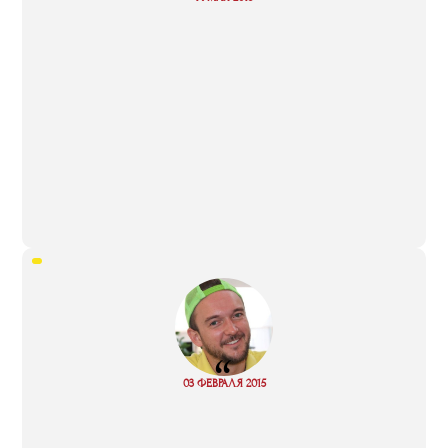
more
“
Read
03 ФЕВРАЛЯ 2015
more