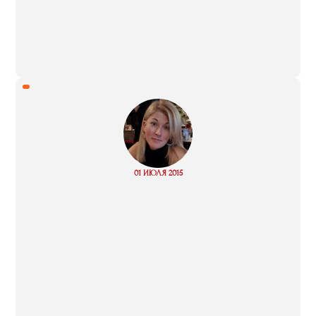
“
Read
01 ИЮЛЯ 2015
more