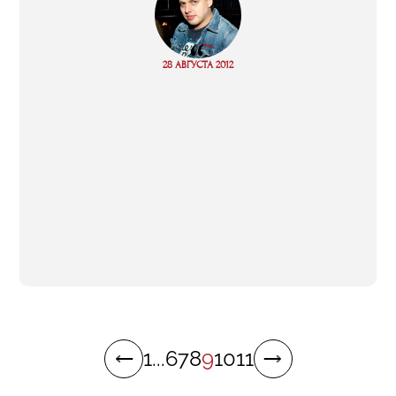
“
Read
28 АВГУСТА 2012
more
1
...
6
7
8
9
10
11