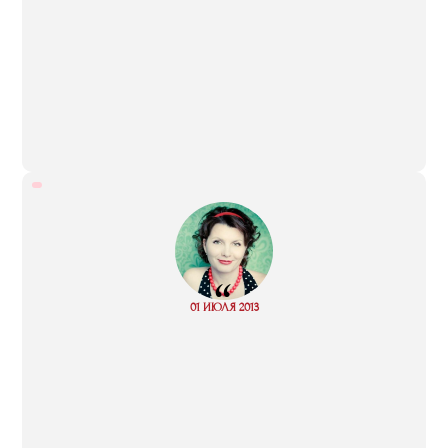
“
Read
01 ИЮЛЯ 2013
more