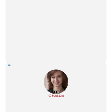
more
“
Read
07 МАЯ 2018
more