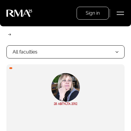
Sign in
All faculties
“
Read
28 АВГУСТА 2012
more