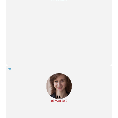
more
“
Read
07 МАЯ 2018
more