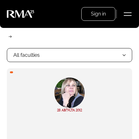
Sign in
All faculties
“
Read
28 АВГУСТА 2012
more