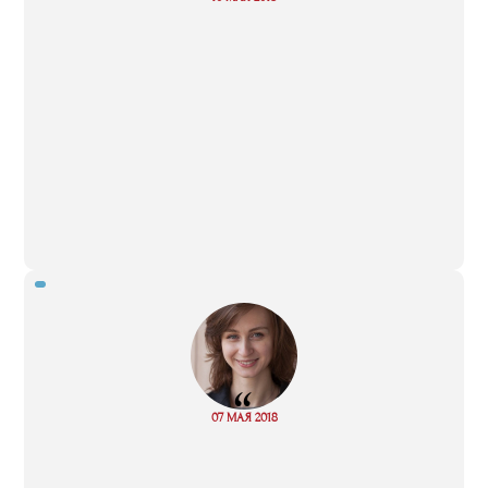
more
“
Read
07 МАЯ 2018
more