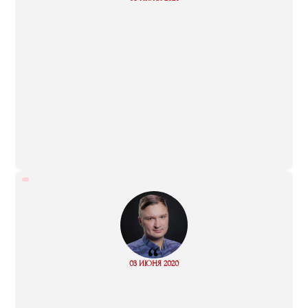
more
“
Read
03 ИЮНЯ 2020
more