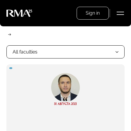
Sign in
All faculties
“
Read
31 АВГУСТА 2021
more