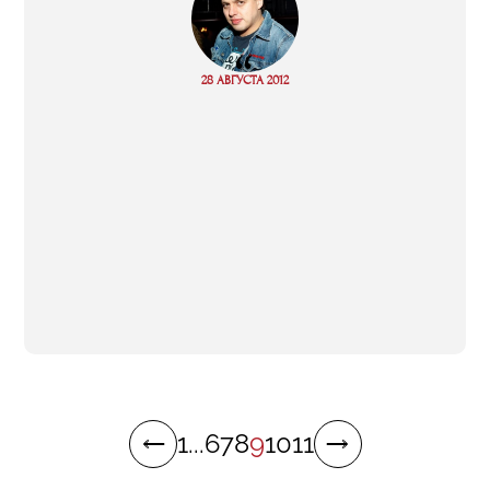
“
Read
28 АВГУСТА 2012
more
1
...
6
7
8
9
10
11