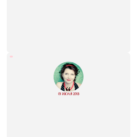
“
Read
01 ИЮЛЯ 2013
more