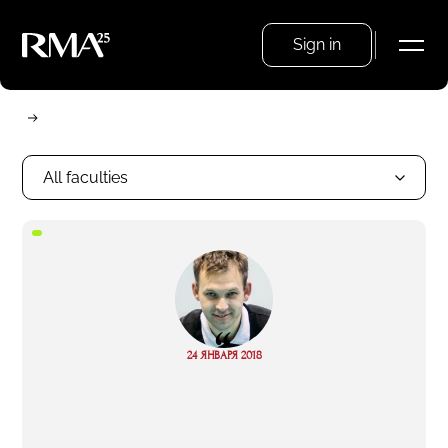
Sign in
All faculties
“
Read
24 ЯНВАРЯ 2018
more