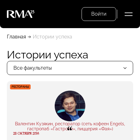
Войти
Главная
Истории успеха
Истории успеха
Все факультеты
РЕСТОРАНЫ
Валентин Кузякин, ресторатор (сеть кофеен Engels,
“
гастропаб «Гастроли», пиццерия «Фая»)
28 ОКТЯБРЯ 2016