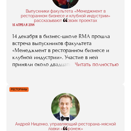
подняло на другой уровень стандартов –
после RMA все было по плечу. Еще во
Выпускники факультета «Менеджмент в
время обучения тебя всегда окружают
ресторанном бизнесе и клубной индустрии»
“
люди со схожими интересами и целями –
рассказывают о своих проектах
15 АПРЕЛЯ 2016
это поднимает планку и заставляет
работать больше».
14 декабря в бизнес-школе RMA прошла
встреча выпускников факультета
«Менеджмент в ресторанном бизнесе и
клубной индустрии». Участие в ней
приняли около двадцати человек,
Читать полностью
некоторые из которых представили
проекты, в которых они работают после
окончания обучения. Предлагаем вашему
РЕСТОРАНЫ
вниманию наиболее интересные
фрагменты рассказанного Михаилом
Коноваловым, Марикой Капанадзе и
Романом Щукой.
Андрей Ниценко, управляющий ресторана-мясной
лавки «Воронеж»