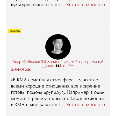
культурных институций. После окончания
Читать полностью
занятий у меня был сильный
эмоциональный подъем, я была очень
вдохновлена, хотелось делать больше, не
бояться быть услышанной в нашем
МУЗЫКА
консервативном музее, верить в свои идеи.
Полученные знания и знакомства очень
пригодились мне в работе, я стала гораздо
лучше понимать многие внутренние
процессы, специфику работы в нашей
Андрей Швецов (Kit Sunders), диджей, программный
“
среде, очень пригодился опыт музейного
директор Kids FM
28 ЯНВАРЯ 2016
менеджмента, которым делились с нами
такие гуру, как Марина Девовна Лошак,
«В RMA семейная атмосфера – у всех со
Зельфира Исмаиловна Трегулова, Василий
всеми хорошие отношения, все искренне
Церетели и другие».
готовы помочь друг другу. Например, в один
момент я решил открывать бар, я позвонил
в RMA и мне дали контакт человека,
Читать полностью
который успешно занимался барами, мы