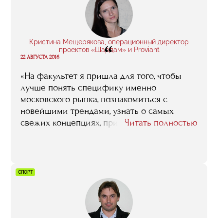
посетить выставку, сделать обзор арт-
ярмарок, написать доклад, решить кейс.
Это помогает сразу влиться в работу».
Кристина Мещерякова, операционный директор
“
проектов «Шардам» и Proviant
22 АВГУСТА 2016
«На факультет я пришла для того, чтобы
лучше понять специфику именно
московского рынка, познакомиться с
новейшими трендами, узнать о самых
свежих концепциях, приобрести новые
Читать полностью
знакомства, наработать профессиональные
связи среди местных рестораторов. То есть
это был не какой-то случайный порыв, я
четко понимала, что я от этого обучения
СПОРТ
хочу, и что в результате буду иметь. Сейчас,
по прошествии времени, я могу сказать, что
мои ожидания целиком и полностью
оправдались. Тот год, что я провела в RMA,