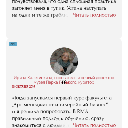
почувствовала, что одна сплошная практика
загоняет меня в тупик. Устала наступать
на одни и те же грабли. Нужны были
Читать полностью
знания, которые практику совместили бы
с теорией, чтобы всё было гармонично.
На лекциях в RMA говорили ту самую
недостающую информацию, которой мне
АРТ
не хватало».
Ирина Калетинкина, основатель и первый директор
“
музея Парка Горького, куратор
13 ОКТЯБРЯ 2016
«Тогда запускался первый курс факультета
„Арт-менеджмент и галерейный бизнес“,
и я решила попробовать. В RMA
правильный подход к обучению: сразу
знакомиться с людьми, которые
Читать полностью