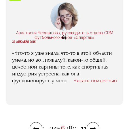
приобрела и даже нашла бизнес-партнера».
Анастасия Чернышова, руководитель отдела CRM
“
футбольного клуба «Спартак»
22 ДЕКАБРЯ 2015
«Что-то я уже знала, что-то в этой области
умела, но вот, пожалуй, какой-то общей,
целостной картины того, как спортивная
индустрия устроена, как она
функционирует, у меня до RMA не было. То,
Читать полностью
что в итоге этот паззл мне удалось в голове
у себя сложить, я считаю главным
результатом учебы. Ну и плюс к тому связи,
которые удалось наработать, идеи, которые
получилось подсмотреть».
1
...
3
4
5
6
7
8
9
...
11