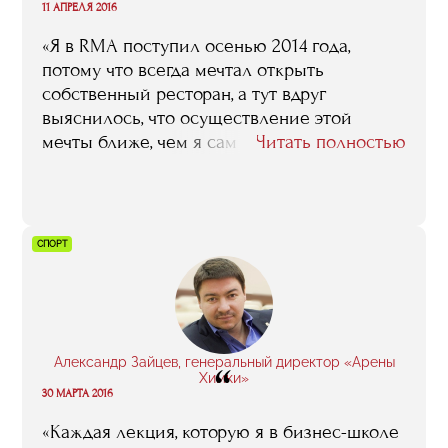
“
11 АПРЕЛЯ 2016
«Я в RMA поcтупил осенью 2014 года,
потому что всегда мечтал открыть
собственный ресторан, а тут вдруг
выяснилось, что осуществление этой
мечты ближе, чем я сам мог подумать.
Читать полностью
Понятно, что, поскольку я к тому времени в
этой среде ресторанной уже довольно
долгое время вращался, то совсем
новичком меня сложно было назвать –
СПОРТ
меня даже многие рестораторы, которые у
нас лекции читали и которым наша
компания мясо поставляла, во время
занятий узнавали, здоровались… Тем не
менее, могу однозначно сказать: выбор я
Александр Зайцев, генеральный директор «Арены
“
сделал правильный, учеба на пользу пошла,
Химки»
30 МАРТА 2016
и многое из того, что я тогда в RMA узнал и
понял, я и теперь в своей работе
«Каждая лекция, которую я в бизнес-школе