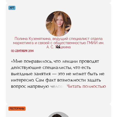
мы до сих пор иногда встречаемся. Глупо
говорить, что за год я досконально изучил
АРТ
все нюансы запуска интернет-проекта.
Но я точно могу сказать, что обучение
стало толчком в верном направлении.
Я стал лучше ориентироваться в этой
сфере: понял, как продвигать свои сервисы,
Полина Кузеняткина, ведущий специалист отдела
маркетинга и связей с общественностью ГМИИ им.
“
как работать с подрядчиками, как создавать
А. С. Пушкина
эффективную рекламу».
02 СЕНТЯБРЯ 2016
«Мне понравилось, что лекции проводят
действующие специалисты, что есть
выездные занятия — это не может быть не
интересно. Сам факт возможности задать
вопрос напрямую человеку из индустрии
Читать полностью
очень важен. Были и практические
задания: на первом собрании нас
распределили на несколько групп и
РЕСТОРАНЫ
каждой давали задание, например,