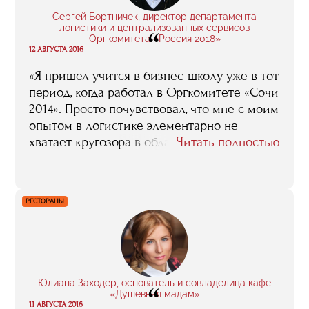
я провела не зря: это было интересно. И
Сергей Бортничек, директор департамента
что, самое главное, полезно».
логистики и централизованных сервисов
“
Оргкомитета «Россия 2018»
12 АВГУСТА 2016
«Я пришел учится в бизнес-школу уже в тот
период, когда работал в Оргкомитете «Сочи
2014». Просто почувствовал, что мне с моим
опытом в логистике элементарно не
хватает кругозора в области именно
Читать полностью
спортивного менеджмента. Я тогда слабо
ориентировался, например, в том, что из
себя представляет маркетинг в спорте, как
РЕСТОРАНЫ
функционируют спонсорские программы,
вообще был довольно далек от этой
тематики. Учеба в бизнес-школе помогла
ликвидировать эти пробелы, понять, как
устроены многие важные процессы, и
Юлиана Заходер, основатель и совладелица кафе
“
почувствовать дополнительную
«Душевная мадам»
уверенность в своих силах».
11 АВГУСТА 2016