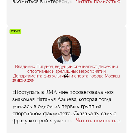
вложиться в интересную историю, которая
Читать полностью
принесет не только прибыль, но и радость
всем гастроэнтузиастам».
СПОРТ
Владимир Пигунов, ведущий специалист Дирекции
спортивных и зрелищных мероприятий
“
Департамента физкультуры и спорта города Москвы
20 ИЮНЯ 2016
«Поступать в RMA мне посоветовала моя
знакомая Наталья Лащева, которая тогда
училась в одной из первых групп на
спортивном факультете. Сказала ту самую
фразу, которой я уже поделился: мол,
Читать полностью
деньги за обучение с тебя попросят не так,