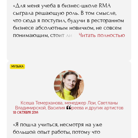
«Для меня учеба в бизнес-школе RMA
сыграла решающую роль. В том смысле,
что сюда я поступил, будучи в ресторанном
бизнесе абсолютным новичком, не совсем
понимающим, стоит ли этим делом вообще
Читать полностью
заниматься. В процессе обучения пришла
уверенность в том, что стоит, что я хочу
развиваться именно в этом направлении
и именно это дело и будет моей
МУЗЫКА
профессией».
Ксеша Темерханова, менеджер Лои, Светланы
“
Владимирской, Василия Киреева и других артистов
18 ОКТЯБРЯ 2016
«Я пошла учиться, несмотря на уже
большой опыт работы, потому что