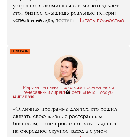
устроено, знакомишься с теми, кто делает
этот бизнес, слышишь реальные истории
успеха и неудач, постепенно формируя
Читать полностью
картину индустрии. К тому же мне
нравился сам процесс обучения, я ловила
драйв и была полна энергии. Мой
серьезный юридический бэкграунд не
РЕСТОРАНЫ
мешал почувствовать эту легкость: я с
удовольствием ходила на занятия, стараясь
не пропускать их, решала кейсы, и даже
участвовала в волонтерских программах.
Вообще, мне не хотелось заканчивать
Марина Пешнева-Подольская, основатель и
“
обучение, не хотелось уходить. Бесценно,
генеральный директор сети «Hello, Foody!»
14 ИЮЛЯ 2016
что я встретила множество прекрасных
людей, с которыми мы активно общаемся и
«Отличная программа для тех, кто решил
дружим».
связать свою жизнь с ресторанным
бизнесом, но не просто потратить деньги
на очередное скучное кафе, а с умом