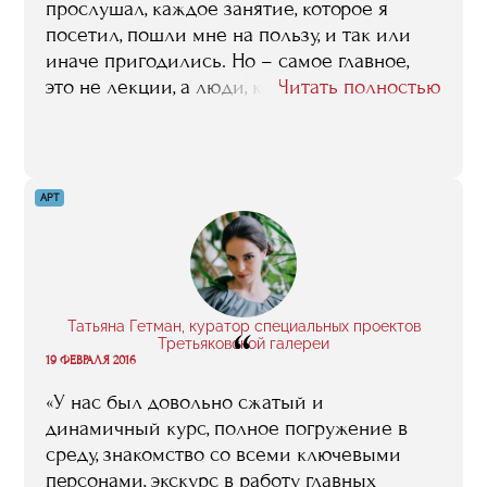
использую практически каждый день».
прослушал, каждое занятие, которое я
посетил, пошли мне на пользу, и так или
иначе пригодились. Но – самое главное,
это не лекции, а люди, которые их читают.
Читать полностью
То есть, основное, что RMA может своим
студентам дать, это возможность напрямую,
без посредников общаться с лучшими
профессионалами спортивной индустрии,
АРТ
какие только у нас в стране есть. Эту
возможность общения, установления
контактов, деловых связей с этими людьми,
с клубами, с федерациями, с компаниями,
где они работают, я всех потенциальных
Татьяна Гетман, куратор специальных проектов
“
абитуриентов призываю высоко ценить, и
Третьяковской галереи
19 ФЕВРАЛЯ 2016
максимально ее использовать».
«У нас был довольно сжатый и
динамичный курс, полное погружение в
среду, знакомство со всеми ключевыми
персонами, экскурс в работу главных