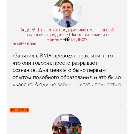
Андрей Штыленко, предприниматель, главный
научный сотрудник в Школе экономики и
“
менеджмента ДВФУ
28 АПРЕЛЯ 2016
«Занятия в RMA проводят практики, и то,
что они говорят, просто разрывает
сознание. Для меня это было первым
опытом подобного образования, и это было
классно. Люди не забивали сознание
Читать полностью
теорией, говорили от своего лица, на своем
опыте и на реальных примерах. К тому же
возможность пообщаться с топ-
РЕСТОРАНЫ
менеджерами ключевых компаний
индустрии важна сама по себе. Это
общение не просто дало мне контакты, оно