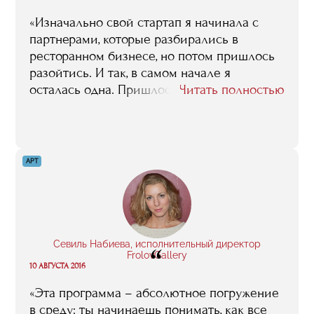
«Изначально свой стартап я начинала с
партнерами, которые разбирались в
ресторанном бизнесе, но потом пришлось
разойтись. И так, в самом начале я
осталась одна. Пришлось поднимать все
Читать полностью
записи, которые я делала на лекциях в
RMA, они очень пригодились даже спустя
три года. Но в первую очередь были
полезны контакты, например, выход на
АРТ
Андрея Фирсова (генеральный директор
бюро ресторанного консалтинга RestIdea,
преподаватель факультета «Менеджмент в
ресторанном бизнесе и клубной
индустрии»), который очень помог на
Севиль Набиева, исполнительный директор
“
старте».
FrolovGallery
10 АВГУСТА 2016
«Эта программа – абсолютное погружение
в среду: ты начинаешь понимать, как все