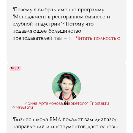
"Почему я выбрал именно программу
"Менеджмент в ресторанном бизнесе и
клубной индустрии"? Потому, что
подавляющее большинство
преподавателей там – практики, люди,
Читать полностью
знающие этот бизнес не по книжкам, а по
собственным проектам, успешным или не
очень, в общем, люди с реальным опытом.
Я очень многому там научился, в том числе
МОДА
и в плане раскрутки, продвижения бизнеса.
На занятия Назарова ходил с огромным
удовольствием, да и сейчас стараюсь их не
пропускать. Многих преподавателей могу с
“
благодарностью вспомнить: Семанову
Ирина Артамонова, маркетолог Tripster.ru
Ольгу, например, ее лекции по меню-
01 ИЮЛЯ 2013
инжинирингу мне очень пригодились"
"Бизнес-школа RMA покажет вам диапазон
направлений и инструментов, даст основы