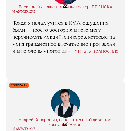
“
Василий Козловцев, администратор, ПБК ЦСКА
15 АВГУСТА 2013
"Когда я начал учится в RMA, ощущения
были – просто восторг. Я много могу
перечислять лекций, спикеров, которые на
меня грандиозное впечатление произвели
и мне очень многое дали. Ну, вот взять хотя
Читать полностью
бы курс Ивана Мартина Браво,
исполнительного директора «Реала»,
который и в Москву специально для нас
приезжал, и по скайпу занятия проводил –
кроме как RMA у нас такого никто не
РЕСТОРАНЫ
организовывал"
Андрей Кондрашин, исполнительный директор,
“
компания "Викон"
15 АВГУСТА 2013