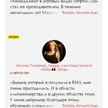
«Менеджмент в игровых видах спорта», сам
стал ее преподавателем. В течение
нескольких лет Максим возглавляет отдел
Читать полностью
продаж флагмана отечественного
баскетбола, ЦСКА, и читает нынешним
слушателям факультета лекции на тему
«Маркетинговая политика спортивного
МУЗЫКА
клуба». Ниже вы можете ознакомиться с
отчетом о занятии, которое он провел в
октябре 2007 года.
Наталья Тумшевиц, певица, участница проекта
“
«Фабрика Звезд»
21 АВГУСТА 2013
«Знания, которые я получила в RMA, мне
очень пригодились. И в области
клипмейкерства, и в других областях тоже.
У меня, например, благодаря этому
обучению, сложились очень четкое
Читать полностью