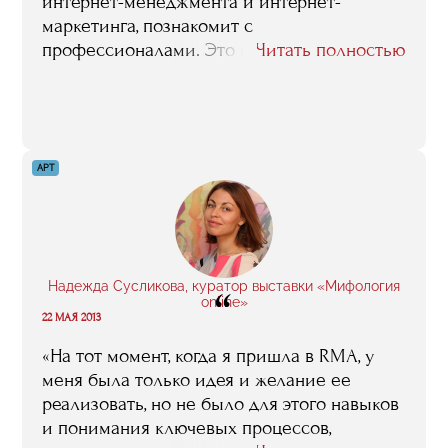
интернет-менеджмента и интернет-
маркетинга, познакомит с
профессионалами. Это немало, поверьте. И
Читать полностью
еще - общайтесь с одногруппниками,
другими выпускниками, преподавателями.
Звезды Рунета — в меру открытые и
доброжелательные. Кто знает, может быть,
рядом ходят ваши потенциальные
АРТ
работодатели, инвесторы, команда вашей
мечты, в конце концов"
Надежда Сусликова, куратор выставки «Мифология
“
online»
22 МАЯ 2013
«На тот момент, когда я пришла в RMA, у
меня была только идея и желание ее
реализовать, но не было для этого навыков
и понимания ключевых процессов,