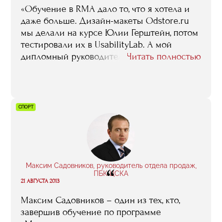
«Обучение в RMA дало то, что я хотела и
даже больше. Дизайн-макеты Odstore.ru
мы делали на курсе Юлии Герштейн, потом
тестировали их в UsabilityLab. А мой
дипломный руководитель Николай
Читать полностью
Шестаков, читавший у нас
«Клиентоориентированный сервис», помог
не только с дипломом, но и с пониманием
того, как должен работать наш бизнес.
СПОРТ
Принципы, рассказанные им на занятиях,
мы используем ежедневно».
Максим Садовников, руководитель отдела продаж,
“
ПБК ЦСКА
21 АВГУСТА 2013
Максим Садовников – один из тех, кто,
завершив обучение по программе