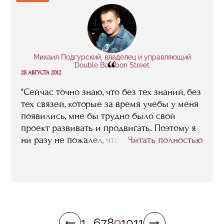
получить-то больше негде..."
Михаил Подгурский, владелец и управляющий
“
Double Bourbon Street
28 АВГУСТА 2012
"Сейчас точно знаю, что без тех знаний, без
тех связей, которые за время учебы у меня
появились, мне бы трудно было свой
проект развивать и продвигать. Поэтому я
ни разу не пожалел, что пришел в RMA..."
Читать полностью
1
...
6
7
8
9
10
11