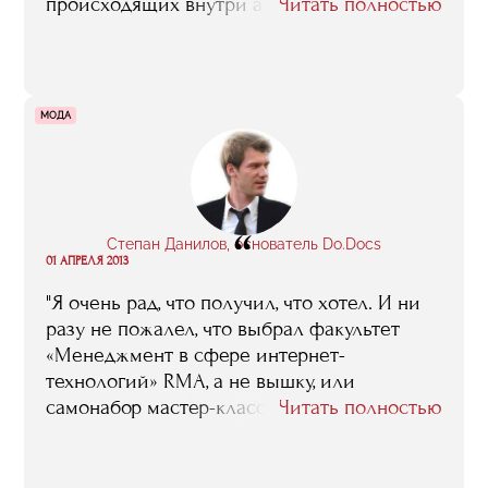
происходящих внутри арт-рынка. И только
Читать полностью
в процессе обучения я смогла понять, по
каким законам живет арт-индустрия,
познакомиться с интересными людьми и
прояснить для себя какие-то вещи,
МОДА
связанные с транспортировкой предметов
искусства, пиаром выставочных проектов,
особенностями монтажа и т.д. А это очень
важная информация, когда делаешь
“
выставку "с нуля"»
Степан Данилов, основатель Do.Docs
01 АПРЕЛЯ 2013
"Я очень рад, что получил, что хотел. И ни
разу не пожалел, что выбрал факультет
«Менеджмент в сфере интернет-
технологий» RMA, а не вышку, или
самонабор мастер-классов. И я, правда,
Читать полностью
хвастаюсь перед друзьями, что был в
офисах Google, Яндекса, что меня учили
лидеры сегментов, известные персоны..."