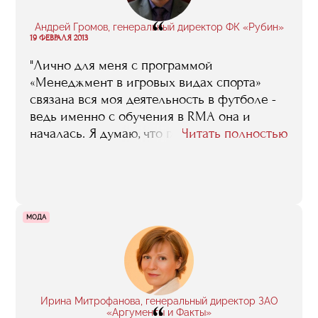
“
Андрей Громов, генеральный директор ФК «Рубин»
19 ФЕВРАЛЯ 2013
"Лично для меня с программой
«Менеджмент в игровых видах спорта»
связана вся моя деятельность в футболе -
ведь именно с обучения в RMA она и
началась. Я думаю, что главной заслугой
Читать полностью
этой программы является то, что она
прокладывает дорогу в профессию новому
поколению спортивных менеджеров -
молодых, энергичных, современно
мыслящих. Сейчас мы видим, как
МОДА
представители этого поколения
спортивных управленцев постепенно
выходят на первые роли"
Ирина Митрофанова, генеральный директор ЗАО
«Аргументы и Факты»