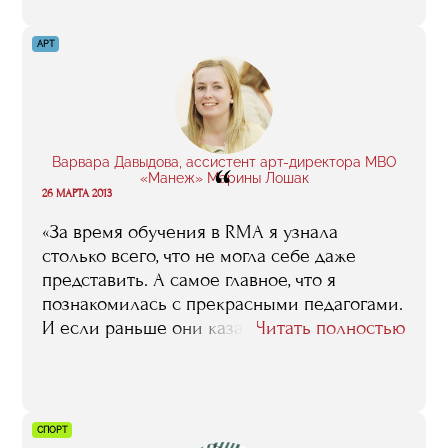
АРТ
Варвара Давыдова, ассистент арт-директора МВО
“
«Манеж» Марины Лошак
26 МАРТА 2013
«За время обучения в RMA я узнала
столько всего, что не могла себе даже
представить. А самое главное, что я
познакомилась с прекрасными педагогами.
И если раньше они казались мне
Читать полностью
абсолютно недоступными, то сейчас я
знаю, что лично могу обратиться за
помощью к каждому из них»
СПОРТ