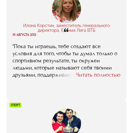
Илона Корстин, заместитель генерального
“
директора, Единая Лига ВТБ
16 АВГУСТА 2013
"Пока ты играешь, тебе создают все
условия для того, чтобы ты думал только о
спортивном результате, ты окружен
людьми, которые называют себя твоими
друзьями, поддерживают тебя. Но в один
Читать полностью
прекрасный день все это заканчивается, и
ты понимаешь, что устраивать свою жизнь
после спорта тебе придется
самостоятельно. С этой точки зрения
СПОРТ
программа «Менеджмент в игровых видах
спорта» хороша тем, что позволяет
спортсменам, завершившим карьеру,
остаться в индустрии"