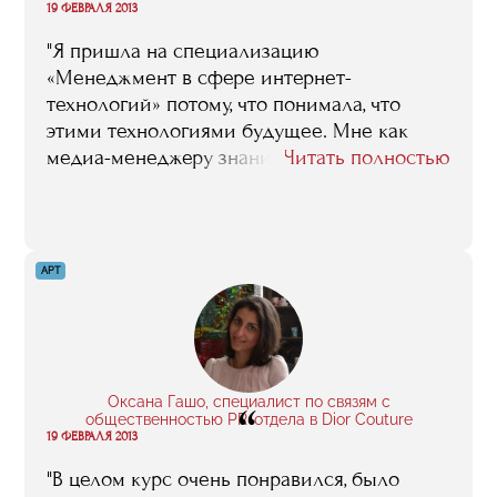
“
19 ФЕВРАЛЯ 2013
"Я пришла на специализацию
«Менеджмент в сфере интернет-
технологий» потому, что понимала, что
этими технологиями будущее. Мне как
медиа-менеджеру знания, полученные во
Читать полностью
время обучения, были совершенно
необходимы: ведь ярко выраженная
тенденция последних лет состоит в том,
что СМИ уходят именно в интернет. Сейчас
АРТ
я могу уверенно сказать: я училась не зря!
Спасибо нашим преподавателям. И RMA"
Оксана Гашо, специалист по связям с
“
общественностью PR-отдела в Dior Couture
19 ФЕВРАЛЯ 2013
"В целом курс очень понравился, было