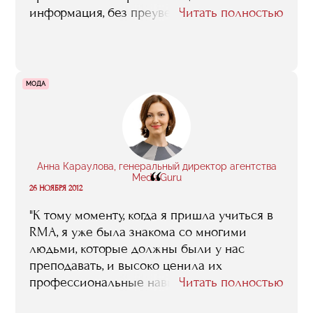
информация, без преувеличения. Именно
Читать полностью
потому, что это – люди из бизнеса, это
реальная жизнь, это тот самый опыт,
который можно приобрести, только
работая с живыми проектами, в книжках
МОДА
такого не вычитаешь"
Анна Караулова, генеральный директор агентства
“
MediaGuru
26 НОЯБРЯ 2012
"К тому моменту, когда я пришла учиться в
RMA, я уже была знакома со многими
людьми, которые должны были у нас
преподавать, и высоко ценила их
профессиональные навыки. Конечно, тогда
Читать полностью
все только начиналось. И сейчас я точно