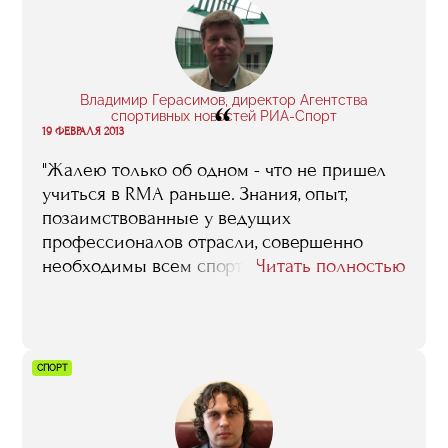
Владимир Герасимов, директор Агентства
“
спортивных новостей РИА-Спорт
19 ФЕВРАЛЯ 2013
"Жалею только об одном - что не пришел
учиться в RMA раньше. Знания, опыт,
позаимствованные у ведущих
профессионалов отрасли, совершенно
необходимы всем спортивным
Читать полностью
менеджерам, рассчитывающим всерьез
поработать на благо нашего спорта и
оставить заметный след в его истории"
СПОРТ