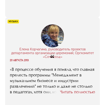
представление о том, сколько что при
производстве клипа стоит. Так что даже
когда я снималась в самом первом моем
клипе, одурачить меня, запросить
МУЗЫКА
втридорога, скажем, за аренду аппаратуры,
было практически невозможно».
Елена Корчагина, руководитель проектов
департамента организации церемоний, Оргкомитет
“
«Сочи 2014»
20 АВГУСТА 2013
«В процессе обучения я поняла, что главная
прелесть программы "Менеджмент в
музыкальном бизнесе и индустрии
развлечений" не только и даже не столько
в педагогах, хотя они, конечно, все люди
Читать полностью
известные, в высшей степени
компетентные и вообще замечательные.