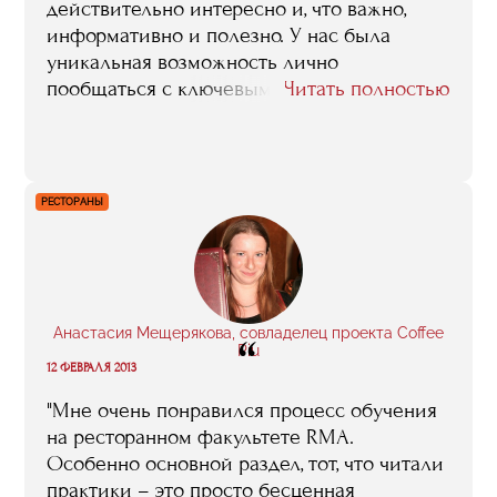
действительно интересно и, что важно,
информативно и полезно. У нас была
уникальная возможность лично
пообщаться с ключевыми фигурами арт-
Читать полностью
сферы, задать им интересующие нас
вопросы, узнать об их личном опыте.
Интересны были выездные занятия,
которые проводились на разных
РЕСТОРАНЫ
площадках. Запомнились поездки в Санкт-
Петербург на церемонию вручения премии
Сергея Курехина и в Германию на
Берлинскую биеннале"
Анастасия Мещерякова, совладелец проекта Coffee
“
Piu
12 ФЕВРАЛЯ 2013
"Мне очень понравился процесс обучения
на ресторанном факультете RMA.
Особенно основной раздел, тот, что читали
практики – это просто бесценная