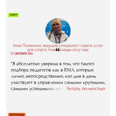
могу сказать, что образование RMA вышло
на новый уровень. Когда я общаюсь с
людьми, которые сейчас учатся на
СПОРТ
факультете или недавно его закончили, то
слышу впечатления отличные от тех,
которые когда-то озвучивала я. В такие
моменты я искренне рада за RMA"
Анна Полянская, ведущий специалист отдела услуг
“
для спорта Универсиады 2013 года
17 СЕНТЯБРЯ 2012
"Я абсолютно уверена в том, что такого
подбора педагогов как в RMA, которые
лично, непосредственно, изо дня в день
участвуют в управлении самыми крупными,
самыми успешными нашими – да и не
Читать полностью
только нашими спортивными проектами,
нет больше ни в одном вузе, ни в одной
бизнес-школе. Те знания, тот опыт, который
эти люди способны передать, их и
РЕСТОРАНЫ