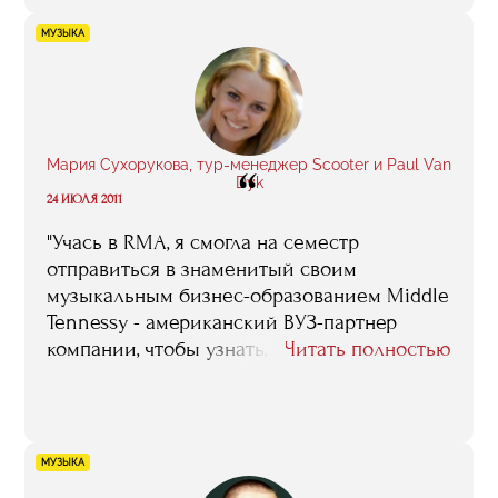
МУЗЫКА
Мария Сухорукова, тур-менеджер Scooter и Paul Van
“
Dyk
24 ИЮЛЯ 2011
"Учась в RMA, я смогла на семестр
отправиться в знаменитый своим
музыкальным бизнес-образованием Middle
Tennessy - американский ВУЗ-партнер
компании, чтобы узнать, как построена
Читать полностью
работа с артистами у западных коллег".
МУЗЫКА