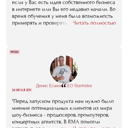
если у Вас есть идея собственного бизнеса
в интернете или Вы его недавно начали. Во
время обучения у меня была возможность
примерять и проверять каждое
Читать полностью
утверждение преподавателей на практике.
Тем более преподаватели охотно давали
обратную связь. После обучения я
чувствую в себе силы как для развития
МОДА
СпортФорта, так и для участия в
последующих интернет-проектах"
“
Денис Есаков, CEO StarIndex
24 ИЮЛЯ 2011
"Перед запуском продукта нам нужно было
мнение потенциальных клиентов из мира
шоу-бизнеса - продюсеров, промоутеров,
концертных агентств. В RMA помогли