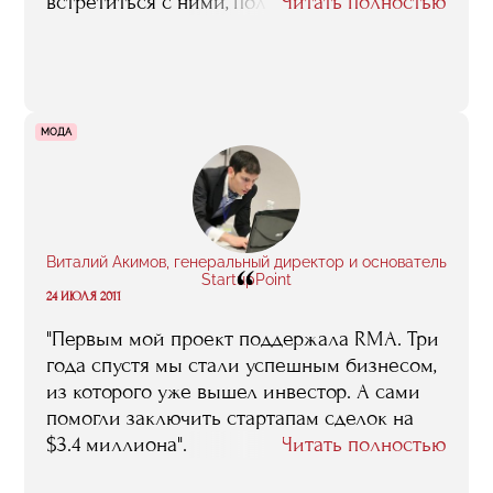
встретиться с ними, получить фидбек. А
Читать полностью
среди однокурсников я нашел
единомышленников, которые помогли с
поиском монетизации, юридическими
вопросами".
МОДА
Виталий Акимов, генеральный директор и основатель
“
StartupPoint
24 ИЮЛЯ 2011
"Первым мой проект поддержала RMA. Три
года спустя мы стали успешным бизнесом,
из которого уже вышел инвестор. А сами
помогли заключить стартапам сделок на
$3.4 миллиона".
Читать полностью