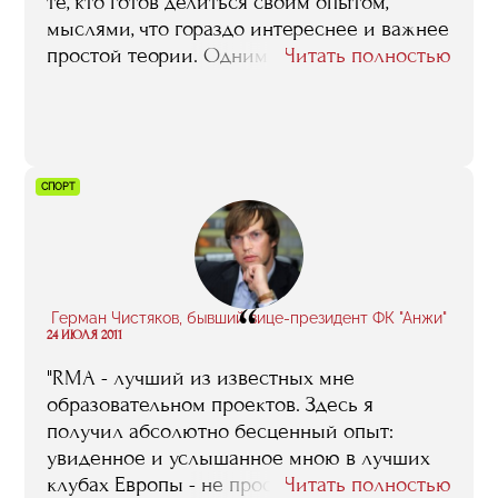
те, кто готов делиться своим опытом,
мыслями, что гораздо интереснее и важнее
простой теории. Одним словом, RMA дает
Читать полностью
шанс, и главное - не упустить его".
СПОРТ
“
Герман Чистяков, бывший вице-президент ФК "Анжи"
24 ИЮЛЯ 2011
"RMA - лучший из известных мне
образовательном проектов. Здесь я
получил абсолютно бесценный опыт:
увиденное и услышанное мною в лучших
клубах Европы - не просто набор шаблонов,
Читать полностью