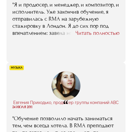
"Я и продюсер, и менеджер, и композитор, и
исполнитель. Уже закончив обучение, я
отправилась с RMA на зарубежную
стажировку в Лондон. Я до сих пор под
впечатлением: завела новые контакты,
Читать полностью
нашла новых клиентов и
единомышленников. На сегодня я собрала
лучших музыкантов-струнников в России: и
оглядываясь назад, могу сказать, что
добилась всего благодаря себе, людям
МУЗЫКА
вокруг и полученным в RMA знаниям".
“
Евгения Приходько, продюсер группы компаний ABC
24 ИЮЛЯ 2011
"Обучение позволило начать заниматься
тем, чем всегда хотела. В RMA преподают