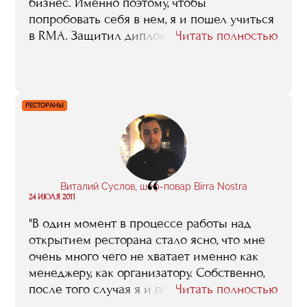
бизнес. Именно поэтому, чтобы
попробовать себя в нем, я и пошел учиться
в RMA. Защитил диплом по концепции
Читать полностью
кафе-бара, а уже через полгода реализовал
его на практике".
РЕСТОРАНЫ
“
Виталий Суслов, шеф-повар Birra Nostra
24 ИЮЛЯ 2011
"В один момент в процессе работы над
открытием ресторана стало ясно, что мне
очень много чего не хватает именно как
менеджеру, как организатору. Собственно,
после того случая я и пошел учится в RMA,
Читать полностью
и мне эта учеба, знания, которые я там