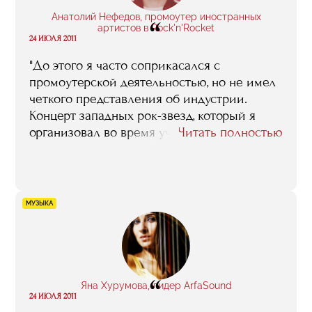
Анатолий Нефедов, промоутер иностранных
“
артистов в Rock'n'Rocket
24 ИЮЛЯ 2011
"До этого я часто соприкасался с
промоутерской деятельностью, но не имел
четкого представления об индустрии.
Концерт западных рок-звезд, который я
организовал во время учебы, стал первым
Читать полностью
самостоятельным шагом в мире
музыкального бизнеса. Но он не состоялся
бы, не будь рядом преподавателей RMA..."
МУЗЫКА
“
Яна Хурумова, лидер ArfaSound
24 ИЮЛЯ 2011