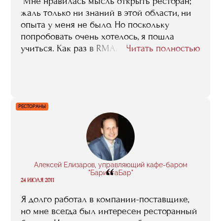
"Мне нравилась мысль открыть ресторан;
жаль только ни знаний в этой области, ни
опыта у меня не было. Но поскольку
попробовать очень хотелось, я пошла
учиться. Как раз в RMA. До того я была
Читать полностью
экономистом по бухгалтерскому учету, и то,
что я эту специальность в свое время
получила мне, конечно, в моей нынешней
работе очень помогает. А вот уже
профильные знания, те, без которых не
РЕСТОРАНЫ
обойтись именно ресторатору, мне дала
учеба в RMA".
Алексей Елизаров, управляющий кафе-баром
“
"БаристаБар"
24 ИЮЛЯ 2011
Я долго работал в компании-поставщике,
но мне всегда был интересен ресторанный