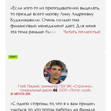
понимании глобальных процессов
«Если кого-то из преподавателей выделять,
индустрии».
то прежде всего назову Анну Андреевну
Куджиашвили. Очень сильно она
финансовый менеджмент дает. Для меня
эта тема раньше была – темный лес. А
Читать полностью
сейчас я в любой финасовой истории
легко разбираюсь. Ну, и кроме того,
конечно, да – связи, контакты, знакомства.
Думаю, если бы не RMA, я бы в том месте, в
СПОРТ
котором сейчас работаю, мог бы и не
оказаться. Ну, или если бы оказался, то не
так быстро. Года через три-четыре, не
раньше».
Глеб Лицкий, гринкипер ГБУ ФК «Строгино»,
“
генеральный директор ООО «Лотос-2018»
26 АВГУСТА 2015
«С одной стороны, то, что я к вам пришел
учиться, то, что потом работал на финале