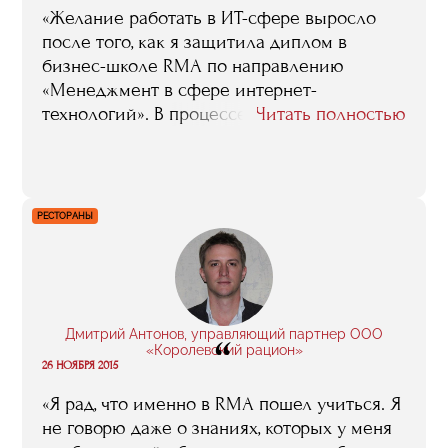
«Желание работать в ИТ-сфере выросло
после того, как я защитила диплом в
бизнес-школе RMA по направлению
«Менеджмент в сфере интернет-
технологий». В процессе обучения
Читать полностью
ведущие практики ИТ-отрасли делились
интересными кейсами из области
интернет-маркетинга, аналитики,
управления интернет-проектами,
РЕСТОРАНЫ
менеджмента. Занятия в школе
вдохновляли, хотелось создать что-то свое
«полезное и красивое». Так и родилась
идея о собственном коробочном сервисе
по саморазвитию BoxBetter».
Дмитрий Антонов, управляющий партнер ООО
“
«Королевский рацион»
26 НОЯБРЯ 2015
«Я рад, что именно в RMA пошел учиться. Я
не говорю даже о знаниях, которых у меня