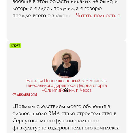
вообще в этой области никаких не было, и
которые я здесь получил, а я говорю
прежде всего о знакомствах, деловых
Читать полностью
связях, которые у меня появились,
благодаря обучению в RMA. Я вам честно
скажу – я до сих пор сотрудников через
RMA ищу, консультантов. Оборудование я,
СПОРТ
например, закупаю через своих бывших
одногруппников, а с некоторыми даже
работаю вместе».
Наталья Плысенко, первый заместитель
генерального директора Дворца спорта
“
«Олимпийский», г. Чехов
07 ДЕКАБРЯ 2015
«Прямым следствием моего обучения в
бизнес-школе RMA стало строительство в
Серпухове многофункционального
физкультурно-оздоровительного комплекса