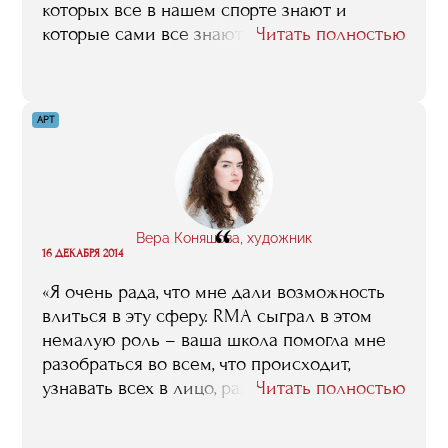
которых все в нашем спорте знают и
которые сами все знают о спорте, причем
Читать полностью
не понаслышке. Но – в RMA не только
преподаватели очень достойные, студенты,
как выяснилось, тоже. Многие из них к
АРТ
моменту прихода в бизнес-школу в своих
областях бизнеса уже добились весьма
впечатляющих результатов. Быть знакомым
с этими людьми, иметь возможность с
ними общаться, это уже само по себе
“
Вера Коняшова, художник
является большой удачей. В общем, я могу
16 ДЕКАБРЯ 2014
сказать так: самое ценное, что способна
«Я очень рада, что мне дали возможность
дать RMA, это деловые связи. Мы шли
влиться в эту сферу. RMA сыграл в этом
сюда именно за ними, и мы их получили».
немалую роль – ваша школа помогла мне
разобраться во всем, что происходит,
узнавать всех в лицо, разбираться в
Читать полностью
галереях и художниках, узнать основы».