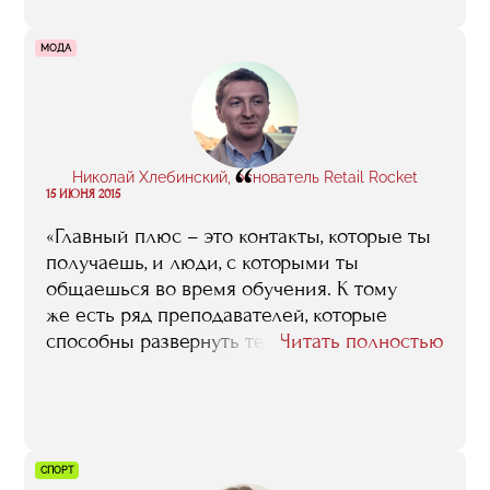
Селиной и Айдан Салаховой, которые
рассказывали жизненные истории об
МОДА
отношениях с художниками, а Кристина
Штейнбрехер интересно и правильно
говорила о рынке в целом».
“
Николай Хлебинский, основатель Retail Rocket
15 ИЮНЯ 2015
«Главный плюс – это контакты, которые ты
получаешь, и люди, с которыми ты
общаешься во время обучения. К тому
же есть ряд преподавателей, которые
способны развернуть тебе мозг с какими
Читать полностью
бы знаниями ты не пришел, они говорят
какие-то уникальные вещи, которые знают
только они, а ты не знаешь в любом случае,
даже если давно работаешь в этой области.
Например, это может касаться жизненных
СПОРТ