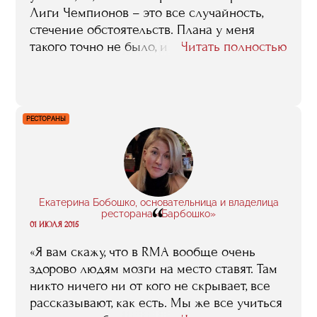
Лиги Чемпионов – это все случайность,
стечение обстоятельств. Плана у меня
такого точно не было, и вообще, я хотел не
Читать полностью
в футболе работать, а в баскетболе. Но, с
другой, я верю в то, что все случайности на
самом деле не случайны. Думаю, именно
RMA показала мне ту дорогу, по которой я
РЕСТОРАНЫ
теперь иду».
Екатерина Бобошко, основательница и владелица
“
ресторана «Барбошко»
01 ИЮЛЯ 2015
«Я вам скажу, что в RMA вообще очень
здорово людям мозги на место ставят. Там
никто ничего ни от кого не скрывает, все
рассказывают, как есть. Мы же все учиться