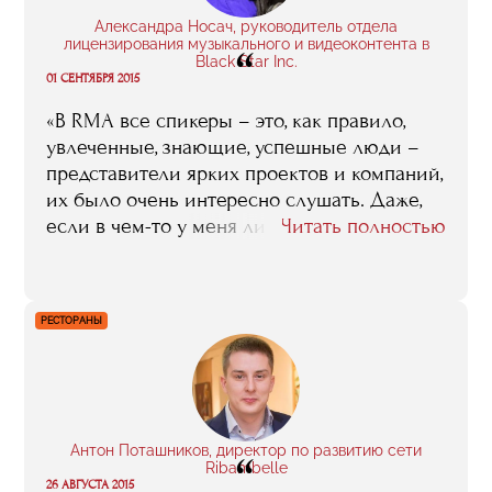
выгодное вложение, оно не обесценится и
Александра Носач, руководитель отдела
всегда будет с вами, в отличии от машин,
лицензирования музыкального и видеоконтента в
“
Black Star Inc.
дач и квартир».
01 СЕНТЯБРЯ 2015
«В RMA все спикеры – это, как правило,
увлеченные, знающие, успешные люди –
представители ярких проектов и компаний,
их было очень интересно слушать. Даже,
если в чем-то у меня лично не было
Читать полностью
согласия с отдельными идеями – было
интересно анализировать все, выстраивая
в голове свои проекты. Некоторые лекции
РЕСТОРАНЫ
могут показаться скучными, так как не
относятся непосредственно к твоему
направлению, но их также стоит
внимательно послушать, потому как все
взаимосвязано, можно услышать что-то
Антон Поташников, директор по развитию сети
“
ценное именно для тебя. Иногда одна
Ribambelle
фраза может быть ключевым моментом в
26 АВГУСТА 2015