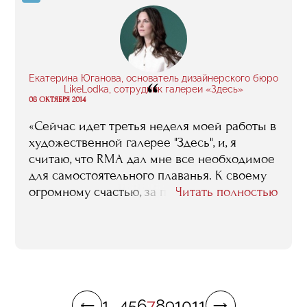
полезное применение для своих денег и
времени, ведь бизнес-образование – это не
строчка в резюме, это реальный опыт, и
чтобы его получить, нужно работать над
собой».
Екатерина Юганова, основатель дизайнерского бюро
“
LikeLodka, сотрудник галереи «Здесь»
08 ОКТЯБРЯ 2014
«Сейчас идет третья неделя моей работы в
художественной галерее "Здесь", и, я
считаю, что RMA дал мне все необходимое
для самостоятельного плаванья. К своему
огромному счастью, за период учебы в
Читать полностью
RMA, со мной случилось еще много
прекрасных вещей: продолжительное
путешествие по миру и создание
собственного бренда эко-мебели Like
Lodka. Думаю, RMA поддержал во мне этот
дух свободы. Знакомство с прекрасными
1
...
4
5
6
7
8
9
10
11
людьми, которые "по уши в искусстве",