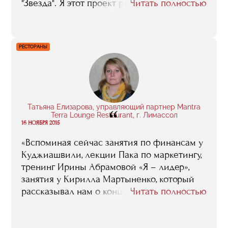
"Звезда". Я этот проект разрабатывала,
Читать полностью
защищала как дипломный, и защитила на
"отлично". Так что, получается, что RMA мне
помогла не только приобрести
РЕСТОРАНЫ
необходимые знания в области
спортивного менеджмента, но и буквально
тут же, не откладывая дела в долгий ящик,
их на практике применить. И главное,
после того, как мы построили "Звезду", у
Татьяна Елизарова, управляющий партнер Mantra
“
меня появилась такая хорошая уверенность
Terra Lounge Restaurant, г. Лимассол
в себе, появилось чувство, что любой
16 НОЯБРЯ 2015
проект можно осилить при грамотном
«Вспоминая сейчас занятия по финансам у
отношении к делу».
Куджиашвили, лекции Пака по маркетингу,
тренинг Ирины Абрамовой «Я – лидер»,
занятия у Кирилла Мартыненко, который
рассказывал нам о концепциях
Читать полностью
выстраивания меню, - я думаю, что их
пользу сложно переоценить. Знания,
которые они, и не только они, конечно, а