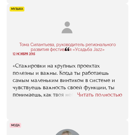
вообще все преподаватели RMA, нам
МУЗЫКА
давали, лично мне очень пригодились.
Также учеба в RMA помимо знаний дала
мне хороший практический опыт и
уверенность в своих силах».
Тома Силантьева, руководитель регионального
“
развития фестиваля «Усадьба Jazz»
12 НОЯБРЯ 2015
«Стажировки на крупных проектах
полезны и важны. Когда ты работаешь
самым маленьким винтиком в системе и
чувствуешь важность своей функции, ты
понимаешь, как твоя небольшая позиция
Читать полностью
влияет на весь процесс, и ты видишь, как
можешь все изменить, став организатором.
На стажировках ты можешь понять свои
силы, осознать, какой это масштаб и еще
МОДА
раз подумать, справишься ли ты с этим,