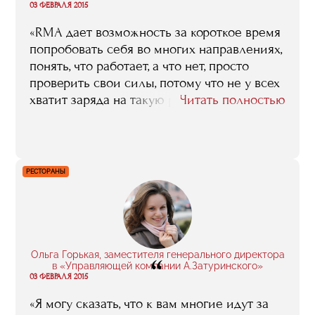
“
вообще обо всех сотрудниках и
03 ФЕВРАЛЯ 2015
руководителях RMA».
«RMA дает возможность за короткое время
попробовать себя во многих направлениях,
понять, что работает, а что нет, просто
проверить свои силы, потому что не у всех
хватит заряда на такую работу. Стажировки
Читать полностью
помогут взвесить свои желания и
возможности. Это очень стрессовая работа,
и во время обучения вы поймете, что
праздник – это не только веселье и, чтобы
РЕСТОРАНЫ
его создавать и дарить людям, нужно
пройти через очень многие трудности и
препятствия».
Ольга Горькая, заместителя генерального директора
“
в «Управляющей компании А.Затуринского»
03 ФЕВРАЛЯ 2015
«Я могу сказать, что к вам многие идут за