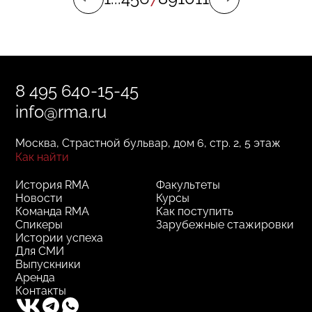
сыграло со мной добрую шутку. Спасибо за
это RMA и всем чудным людям, которых я в
нем встретила!»
8 495 640-15-45
info@rma.ru
Москва, Страстной бульвар, дом 6, стр. 2, 5 этаж
Как найти
История RMA
Факультеты
Новости
Курсы
Команда RMA
Как поступить
Спикеры
Зарубежные стажировки
Истории успеха
Для СМИ
Выпускники
Аренда
Контакты