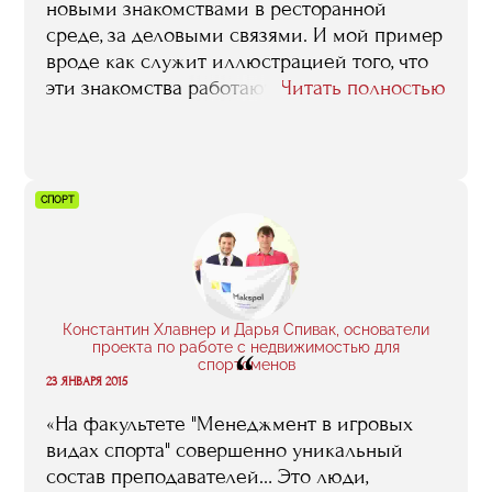
новыми знакомствами в ресторанной
среде, за деловыми связями. И мой пример
вроде как служит иллюстрацией того, что
эти знакомства работают – ну
Читать полностью
действительно, вряд ли бы я того же
Затуринского встретила на улице, а если
бы даже и встретила, то не подошла бы, не
заговорила, и в его команде в итоге не
СПОРТ
оказалась бы. Все так, но я хочу сказать о
другом. Я всегда была уверена в том, что
если у меня будут соответствующие
знания, навыки, то хорошую работу я в
любом случае найду. Так что в RMA я
Константин Хлавнер и Дарья Спивак, основатели
пришла именно за знаниями. И я их здесь
проекта по работе с недвижимостью для
“
спортсменов
получила. Вот это – самое главное».
23 ЯНВАРЯ 2015
«На факультете "Менеджмент в игровых
видах спорта" совершенно уникальный
состав преподавателей… Это люди,