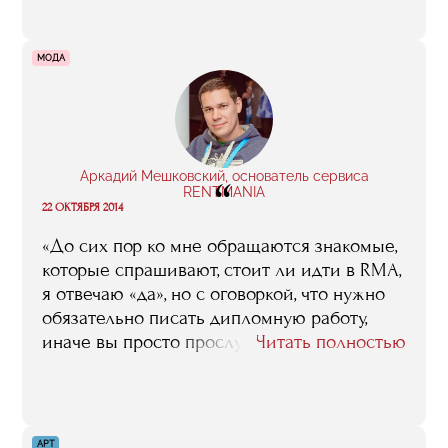
МОДА
Аркадий Мешковский, основатель сервиса
“
RENTMANIA
22 ОКТЯБРЯ 2014
«До сих пор ко мне обращаются знакомые,
которые спрашивают, стоит ли идти в RMA,
я отвечаю «да», но с оговоркой, что нужно
обязательно писать дипломную работу,
иначе вы просто прослушаете курс
Читать полностью
тренингов. Если хотите взять от RMA все,
то нужно ходить на все занятия и делать
домашние задания. Если же поступаете
сюда для галочки, то лучше найти более
АРТ