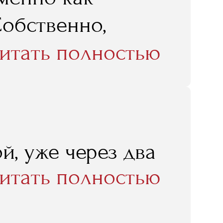
Собственно,
чится в RMA, и
итать полностью
 я там получил,
 в нынешнем
й, уже через два
итать полностью