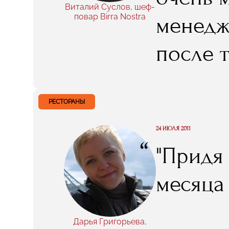
Виталий Суслов, шеф-
повар Birra Nostra
менедже
после т
мне эта
очень 
РЕСТОРАНЫ
проекте
24 ИЮЛЯ 2011
“
"Придя
месяца
Дарья Григорьева,