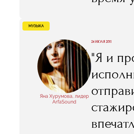
шагом 
состоя
МУЗЫКА
RMA..."
24 ИЮЛЯ 2011
“
"Я и пр
исполни
отправ
Яна Хурумова, лидер
ArfaSound
стажир
впечат