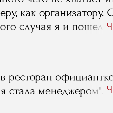
ру, как организатору. 
ого случая я и пошел у
Ч
 учеба, знания, которые
помогли, в том числе и
".
 в ресторан официантко
Ч
 я стала менеджером".