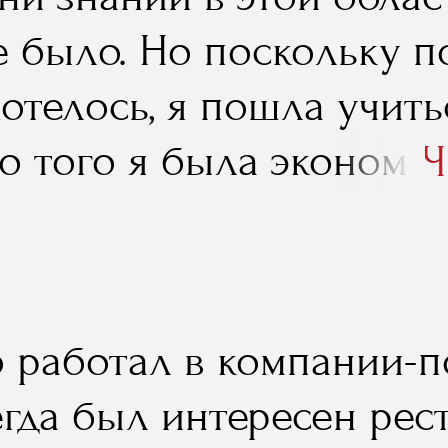
е было. Но поскольку 
отелось, я пошла учитьс
о того я была экономи
Ч
ерскому учету, и то, что
льность в свое время п
о, в моей нынешней ра
о работал в компании-п
т. А вот уже профильны
егда был интересен ре
торых не обойтись имен