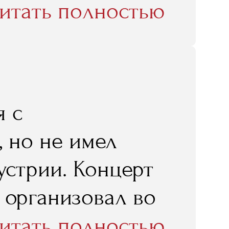
чения, в том
итать полностью
RMA!»
я с
 но не имел
устрии. Концерт
 организовал во
мостоятельным
итать полностью