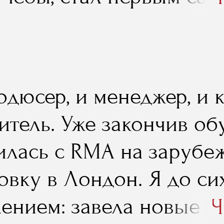
в мире музыкального би
лся бы, не будь рядом 
одюсер, и менеджер, и 
тель. Уже закончив обу
илась с RMA на заруб
овку в Лондон. Я до си
лением: завела новые к
Ч