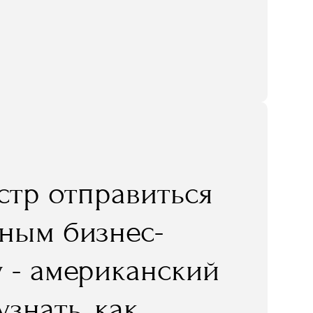
естр отправиться
ным бизнес-
 - американский
знать, как