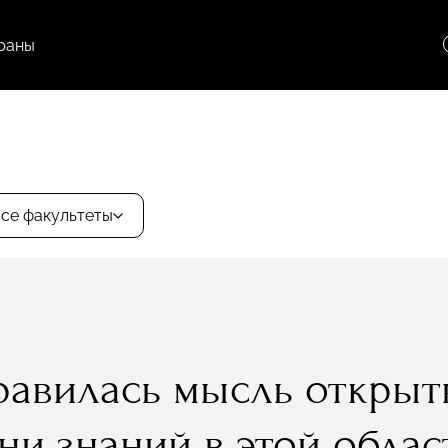
раны
се факультеты
равилась мысль открыть
ни знаний в этой облас