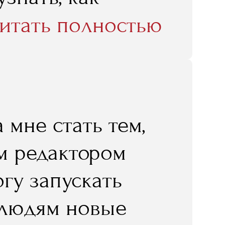
 у западных
итать полностью
 мне стать тем,
ым редактором
гу запускать
 людям новые