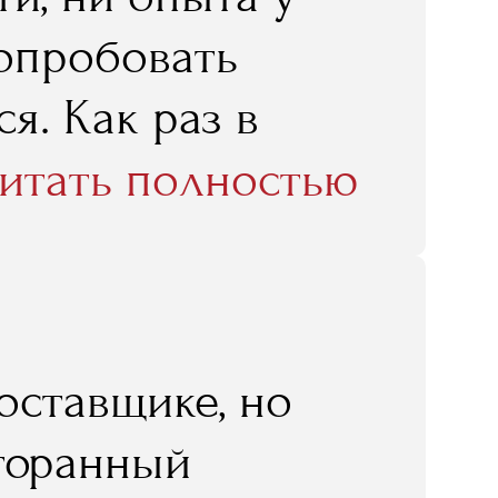
попробовать
я. Как раз в
стом по
итать полностью
 я эту
олучила мне,
боте очень
оставщике, но
е знания, те,
сторанный
но ресторатору,