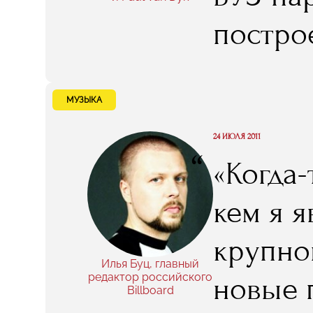
постро
коллег"
МУЗЫКА
24 ИЮЛЯ 2011
“
«Когда-
кем я 
крупног
Илья Буц, главный
редактор российского
новые 
Billboard