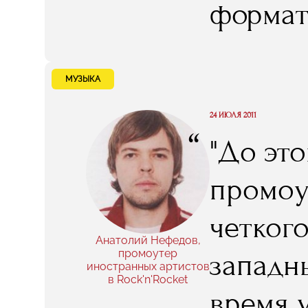
формат
числе -
МУЗЫКА
24 ИЮЛЯ 2011
“
"До это
промоу
четког
Анатолий Нефедов,
промоутер
западны
иностранных артистов
в Rock'n'Rocket
время 