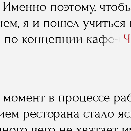
. Именно поэтому, чтоб
а учеба в RMA".
нем, я и пошел учиться
 по концепции кафе-бар
Ч
 реализовал его на пра
н момент в процессе ра
ием ресторана стало яс
много чего не хватает 