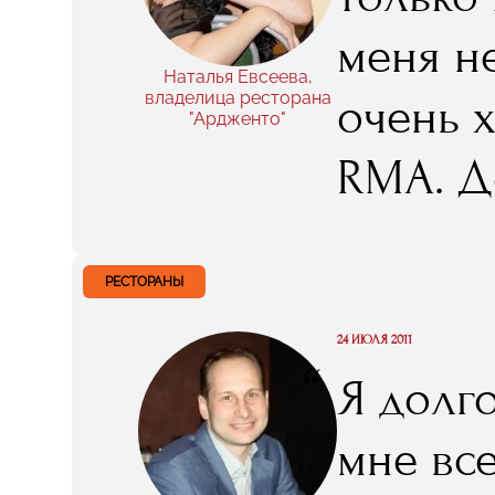
меня н
Наталья Евсеева,
владелица ресторана
очень х
"Ардженто"
RMA. Д
бухгалт
специа
РЕСТОРАНЫ
конечн
24 ИЮЛЯ 2011
“
Я долг
помогае
мне вс
без ко