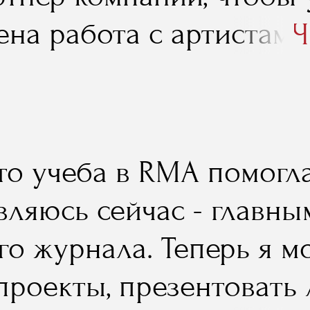
ена работа с артистами
Ч
.
то учеба в RMA помогла
являюсь сейчас - главн
о журнала. Теперь я мо
проекты, презентовать