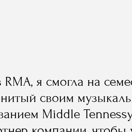
в RMA, я смогла на сем
енитый своим музыкаль
ванием Middle Tennessy
тнер компании, чтобы у