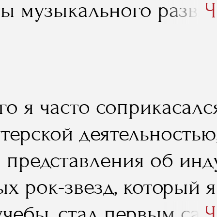
ы музыкального развле
Ч
 в интернет. Спасибо, 
го я часто соприкасалс
терской деятельностью,
о представления об инд
х рок-звезд, который я
учебы, стал первым са
Ч