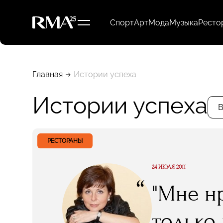
Спорт
Арт
Мода
Музыка
Ресто
Главная
Истории успеха
Истории успеха
В
РЕСТОРАНЫ
24 ИЮЛЯ 2011
“
"Мне н
только 