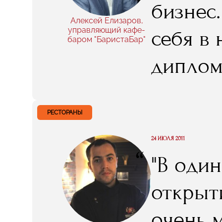
бизнес
мне дал
Алексей Елизаров,
управляющий кафе-
себя в 
баром "БаристаБар"
диплом
полгода
РЕСТОРАНЫ
24 ИЮЛЯ 2011
“
"В оди
открыт
очень 