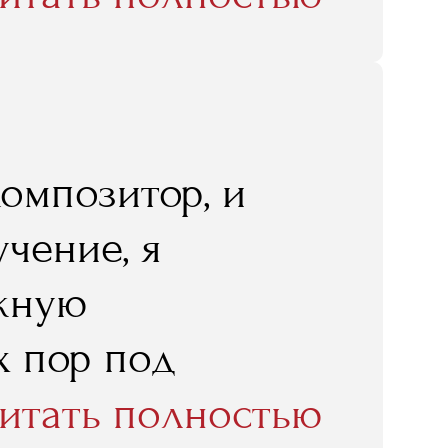
знеса. Но он не
преподавателей
композитор, и
чение, я
ежную
х пор под
онтакты, нашла
итать полностью