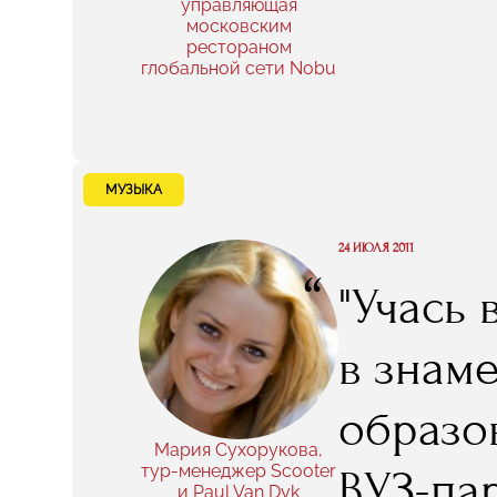
управляющая
московским
рестораном
глобальной сети Nobu
МУЗЫКА
24 ИЮЛЯ 2011
“
"Учась 
в знам
образо
Мария Сухорукова,
тур-менеджер Scooter
ВУЗ-пар
и Paul Van Dyk