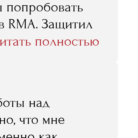
ы попробовать
 в RMA. Защитил
а, а уже через
итать полностью
ктике".
боты над
но, что мне
именно как