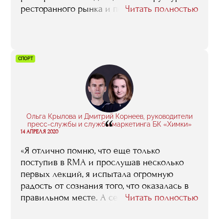
ресторанного рынка и получила базу
Читать полностью
знаний, которые нужны для открытия
своего гастропроекта. На занятиях мы
разбирали юридические и финансовые
аспекты, нормы безопасности, маркетинг,
СПОРТ
брендинг и еще много всего — в общем,
мы прошли комплексный курс для тех, кто
хочет развиваться в фуд-индустрии».
Ольга Крылова и Дмитрий Корнеев, руководители
“
пресс-службы и службы маркетинга БК «Химки»
14 АПРЕЛЯ 2020
«Я отлично помню, что еще только
поступив в RMA и прослушав несколько
первых лекций, я испытала огромную
радость от сознания того, что оказалась в
правильном месте. А сейчас чувствую, что
Читать полностью
пришла уже пора делиться тем, чему меня