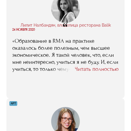
“
Лилит Налбандян, владелица ресторана Balik
24 НОЯБРЯ 2020
«Образование в RMA на практике
оказалось более полезным, чем высшее
экономическое. Я такой человек, что, если
мне неинтересно, учиться я не буду. И, если
учиться, то только чему-то
Читать полностью
узкоспециализированному и тому, что
дается концентрировано за один год, а не
за пять. Поэтому RMA – четко моя
концепция. Это то, что мне было нужно».
АРТ