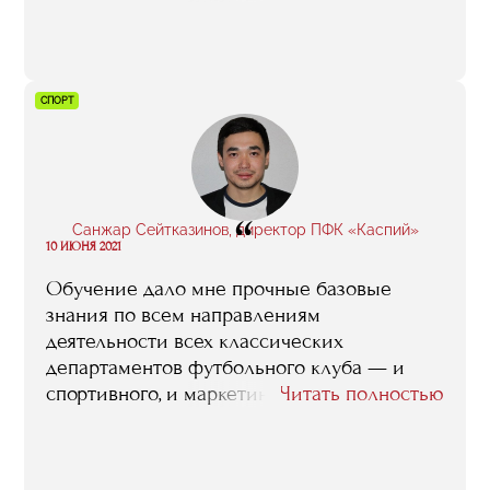
но что касается учебы — нет. А в бизнес-
школе не было ни дня, когда бы мне
хотелось не пойти или уйти пораньше. Для
меня это волшебное, особенное, место!»
СПОРТ
“
Санжар Сейтказинов, директор ПФК «Каспий»
10 ИЮНЯ 2021
Обучение дало мне прочные базовые
знания по всем направлениям
деятельности всех классических
департаментов футбольного клуба — и
спортивного, и маркетингового, и
Читать полностью
финансового, и юридического, и того, что
отвечает за эксплуатацию спортивной
инфраструктуры. А еще я должен честно