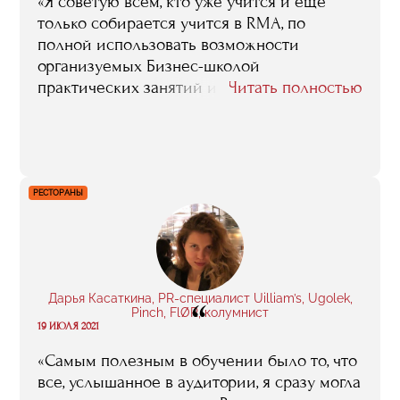
«Я советую всем, кто уже учится и еще
только собирается учится в RMA, по
полной использовать возможности
организуемых Бизнес-школой
практических занятий и стажировок. В
Читать полностью
плане получения знаний и навыков, в
плане наработки полезных
профессиональных контактов, связей это
— золотое дно».
РЕСТОРАНЫ
Дарья Касаткина, PR-специалист Uilliam’s, Ugolek,
“
Pinch, FlØR, колумнист
19 ИЮЛЯ 2021
«Самым полезным в обучении было то, что
все, услышанное в аудитории, я сразу могла