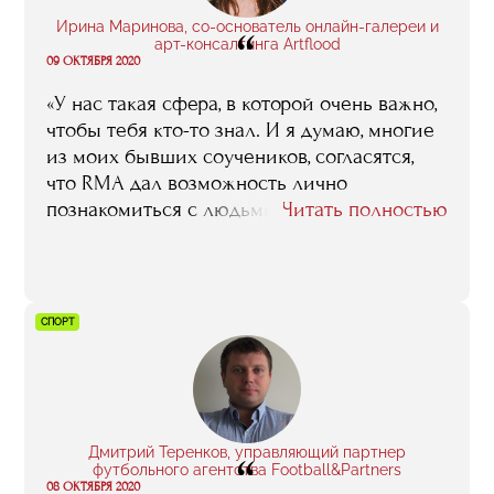
Ирина Маринова, со-основатель онлайн-галереи и
“
арт-консалтинга Artflood
09 ОКТЯБРЯ 2020
«У нас такая сфера, в которой очень важно,
чтобы тебя кто-то знал. И я думаю, многие
из моих бывших соучеников, согласятся,
что RMA дал возможность лично
познакомиться с людьми, которые делают
Читать полностью
арт-рынок в России. Еще очень важный
момент — актуальность. Нашими
спикерами были не теоретики, а люди,
которые варились в этом бизнесе вчера,
СПОРТ
делали что-то до лекции сегодня и завтра
пойдут и будут продолжать. И это —
актуальная информация».
Дмитрий Теренков, управляющий партнер
“
футбольного агентства Football&Partners
08 ОКТЯБРЯ 2020