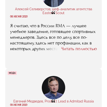
Алексей Селиверстов, шеф-аналитик агентства
“
Eastern Scout
08 ИЮНЯ 2020
Я считаю, что в России RMA — лучшее
учебное заведение, готовящее спортивных
менеджеров. Здесь все по делу, все по-
настоящему, здесь нет профанации, как в
некоторых других местах, где студенты из
Читать полностью
года в год пишут и защищают странные
дипломы на тему „Организация
Чемпионата мира по футболу“, в которой
ничего невозможно нового открыть или
МОДА
придумать.
“
Евгений Медведев, Product Lead в Admitad Russia
03 ИЮНЯ 2020