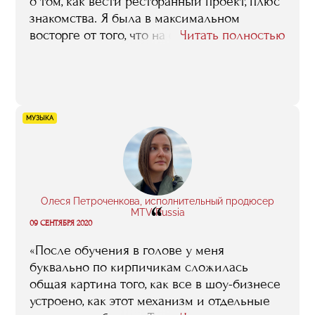
о том, как вести ресторанный проект, плюс
знакомства. Я была в максимальном
восторге от того, что на факультете
Читать полностью
преподают только практики, то есть все
знания мы сразу разбирали на примерах из
реального бизнеса. Я чувствовала
невероятное воодушевление, при этом
очень трезвое, надо сказать. Когда
МУЗЫКА
владеешь реальной информацией, ты уже
не испытываешь восторгов по поводу
владения своим кафе, а максимально
адекватно оцениваешь риски и
соотносишь свои желания с
Олеся Петроченкова, исполнительный продюсер
“
MTV Russia
возможностями».
09 СЕНТЯБРЯ 2020
«После обучения в голове у меня
буквально по кирпичикам сложилась
общая картина того, как все в шоу-бизнесе
устроено, как этот механизм и отдельные