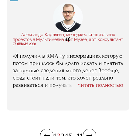
увидел во мне специалиста и предложил
что-то открыть. Если бы я не получил
профессиональное образование, в меня не
стали бы инвестировать».
Александр Карлявин, менеджер специальных
“
проектов в Мультимедиа Арт Музее, арт-консультант
27 ЯНВАРЯ 2020
«Я получил в RMA ту информацию, которую
потом пришлось бы долго искать и платить
за нужные сведения много денег. Вообще,
сюда стоит идти тем, кто хочет реально
развиваться и получать практические
Читать полностью
навыки для работы в этой сфере. Плюс
здесь я познакомился с классными
людьми, с которыми мы до сих пор
общаемся, как по рабочим вопросам, так и
просто по-дружески. В RMA можно
получить все, главное понимать, что тебе
1
2
3
4
5
...
11
нужно».