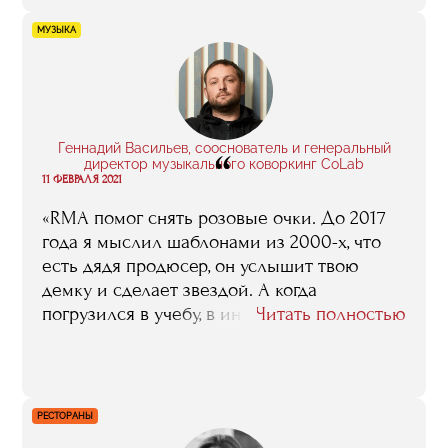
сказать, что сам факт того, что у меня есть
полученное в RMA профильное
МУЗЫКА
образование, оказался если не решающим,
то по крайней мере очень весомым
аргументом для людей, которые
принимали решение о моем назначении в
„Каспий“.
Геннадий Васильев, сооснователь и генеральный
“
директор музыкального коворкинг CoLab
11 ФЕВРАЛЯ 2021
«RMA помог снять розовые очки. До 2017
года я мыслил шаблонами из 2000-х, что
есть дядя продюсер, он услышит твою
демку и сделает звездой. А когда
погрузился в учебу, в индустрию, понял, что
Читать полностью
вариантов может быть очень много. И
конечно, комьюнити очень важная
составляющая учебы в RMA. Я бы даже так,
наверное, поделил: 40% — знаний и 60% —
РЕСТОРАНЫ
это сила комьюнити, сила контактов».