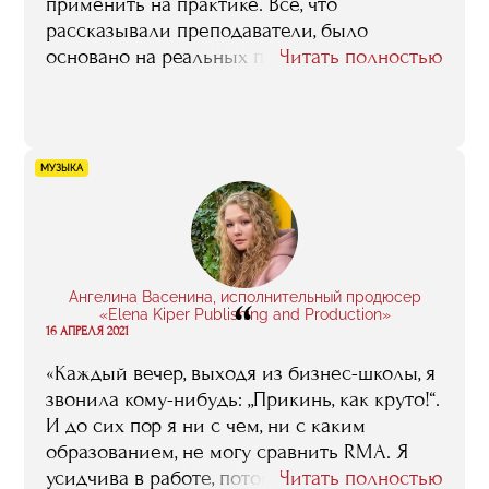
применить на практике. Все, что
рассказывали преподаватели, было
основано на реальных примерах, реальных
Читать полностью
событиях, кейсах. То есть, я не просто
слушала — в одно ухо влетело, в другое
вылетело — а имела возможность
использовать полученные знания в работе
МУЗЫКА
с проектами, которые я вела в агентстве
„Аппетитный маркетинг“»
Ангелина Васенина, исполнительный продюсер
“
«Elena Kiper Publishing and Production»
16 АПРЕЛЯ 2021
«Каждый вечер, выходя из бизнес-школы, я
звонила кому-нибудь: „Прикинь, как круто!“.
И до сих пор я ни с чем, ни с каким
образованием, не могу сравнить RMA. Я
усидчива в работе, потому что я ее люблю,
Читать полностью