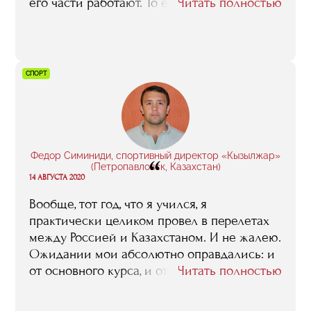
его части работают. То есть я получила
Читать полностью
возможность окунуться в эту кухню.
Вообще, самое ценное, что RMA вам
способен предложить, это именно спикеры,
преподаватели. Потому что все они
СПОРТ
практикующие профессионалы, у которых
есть, чему поучиться. Плюс они, как
правило, открытые, коммуникабельные
люди, которые не бегут от ваших вопросов,
а готовы на них отвечать компетентно и
Федор Симиниди, спортивный директор «Кызылжар»
“
максимально развернуто».
(Петропавловск, Казахстан)
14 АВГУСТА 2020
Вообще, тот год, что я учился, я
практически целиком провел в перелетах
между Россией и Казахстаном. И не жалею.
Ожидании мои абсолютно оправдались: и
от основного курса, и от стажировки в
Читать полностью
Германии, в которой мне довелось
поучаствовать в 2018 году. Так что, если кто-