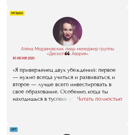
то спросит моего совета, я смело
порекомендую бизнес-школу, как место, где
МУЗЫКА
человек получит те знания и навыки в
сфере спортивного менеджмента, которые
ему наверняка реально пригодятся.
Алёна Медзиновская, пиар-менеджер группы
“
«Дискотека Авария»
30 ИЮНЯ 2020
«Я приверженец двух убеждений: первое
— нужно всегда учиться и развиваться, и
второе — лучше всего инвестировать в
своё образование. Особенно, когда ты
находишься в тусовке успешных людей,
Читать полностью
важно быть интересной, следить за тем, что
происходит в мире. Я выбрала учебу в
бизнес-школе RMA, потому что понимала,
что здесь получу то, что мне нужно.
АРТ
Безусловно, подкупили имена спикеров,