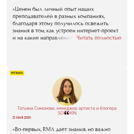
«Ценен был личный опыт наших
преподавателей в разных компаниях,
благодаря этому получилось освежить
знания в том, как устроен интернет-проект
и на какие направления стоит обратить
Читать полностью
больше внимания. В общем, я шёл за
систематизацией, и я её получил —
кирпичики моего опыта окончательно
сложились. Плюс учёба в RMA помогла
сформировать моё мышление в области
МУЗЫКА
работы с продуктом»
Татьяна Симонова, менеджер артиста и блогера
“
SOROKIN
21 МАЯ 2020
«Во-первых, RMA даёт знания, но важно