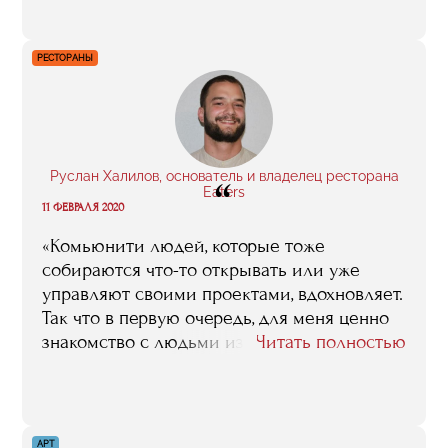
здесь научили, чему я сама за это время
научилась. Спасибо RMA за то, что
согласились меня попробовать в качестве
РЕСТОРАНЫ
преподавателя».
Руслан Халилов, основатель и владелец ресторана
“
Eaters
11 ФЕВРАЛЯ 2020
«Комьюнити людей, которые тоже
собираются что-то открывать или уже
управляют своими проектами, вдохновляет.
Так что в первую очередь, для меня ценно
знакомство с людьми из индустрии. Плюс я
Читать полностью
получил необходимую базу знаний, которая
помогла мне при открытии ресторана,
например, по финансам и маркетингу. А
после моей защиты в RMA, знакомый
АРТ