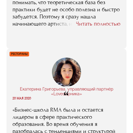
понимать, что теоретическая база без
практики будет не особо полезна и быстро
забудется. Поэтому я сразу нашла
начинающего артиста, и на первые встречи
Читать полностью
с ним приходила после лекций и по
пунктам разбирала, что и как нужно
сделать для продвижения. Во-вторых,
обучение дает практику. Кроме работы с
РЕСТОРАНЫ
артистом, я постоянно стажировалась на
мероприятиях. Третье — это контакты.
Случайные знакомства на стажировках и
лекциях могут вылиться в работу и
долгосрочное сотрудничество».
Екатерина Григорьева, управляющий партнёр
“
«Loveсырника»
20 МАЯ 2020
«Бизнес-школа RMA была и остается
лидером в сфере практического
образования. Во время обучения я
разобралась с тенденциями и структурой