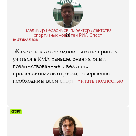
Владимир Герасимов, директор Агентства
“
спортивных новостей РИА-Спорт
19 ФЕВРАЛЯ 2013
"Жалею только об одном - что не пришел
учиться в RMA раньше. Знания, опыт,
позаимствованные у ведущих
профессионалов отрасли, совершенно
необходимы всем спортивным
Читать полностью
менеджерам, рассчитывающим всерьез
поработать на благо нашего спорта и
оставить заметный след в его истории"
СПОРТ