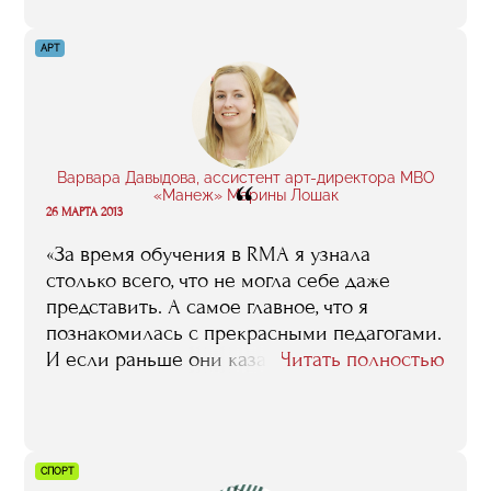
АРТ
Варвара Давыдова, ассистент арт-директора МВО
“
«Манеж» Марины Лошак
26 МАРТА 2013
«За время обучения в RMA я узнала
столько всего, что не могла себе даже
представить. А самое главное, что я
познакомилась с прекрасными педагогами.
И если раньше они казались мне
Читать полностью
абсолютно недоступными, то сейчас я
знаю, что лично могу обратиться за
помощью к каждому из них»
СПОРТ