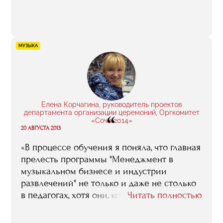
представление о том, сколько что при
производстве клипа стоит. Так что даже
когда я снималась в самом первом моем
клипе, одурачить меня, запросить
МУЗЫКА
втридорога, скажем, за аренду аппаратуры,
было практически невозможно».
Елена Корчагина, руководитель проектов
департамента организации церемоний, Оргкомитет
“
«Сочи 2014»
20 АВГУСТА 2013
«В процессе обучения я поняла, что главная
прелесть программы "Менеджмент в
музыкальном бизнесе и индустрии
развлечений" не только и даже не столько
в педагогах, хотя они, конечно, все люди
Читать полностью
известные, в высшей степени
компетентные и вообще замечательные.