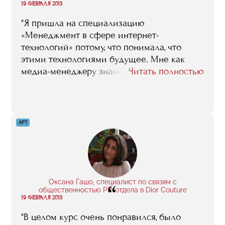
“
19 ФЕВРАЛЯ 2013
"Я пришла на специализацию
«Менеджмент в сфере интернет-
технологий» потому, что понимала, что
этими технологиями будущее. Мне как
медиа-менеджеру знания, полученные во
Читать полностью
время обучения, были совершенно
необходимы: ведь ярко выраженная
тенденция последних лет состоит в том,
что СМИ уходят именно в интернет. Сейчас
АРТ
я могу уверенно сказать: я училась не зря!
Спасибо нашим преподавателям. И RMA"
Оксана Гашо, специалист по связям с
“
общественностью PR-отдела в Dior Couture
19 ФЕВРАЛЯ 2013
"В целом курс очень понравился, было