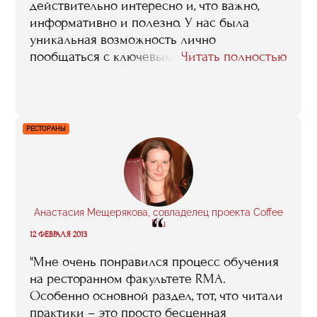
действительно интересно и, что важно,
информативно и полезно. У нас была
уникальная возможность лично
пообщаться с ключевыми фигурами арт-
Читать полностью
сферы, задать им интересующие нас
вопросы, узнать об их личном опыте.
Интересны были выездные занятия,
которые проводились на разных
РЕСТОРАНЫ
площадках. Запомнились поездки в Санкт-
Петербург на церемонию вручения премии
Сергея Курехина и в Германию на
Берлинскую биеннале"
Анастасия Мещерякова, совладелец проекта Coffee
“
Piu
12 ФЕВРАЛЯ 2013
"Мне очень понравился процесс обучения
на ресторанном факультете RMA.
Особенно основной раздел, тот, что читали
практики – это просто бесценная