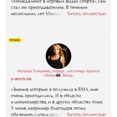
«Менеджмент в игровых видах спорта», сам
стал ее преподавателем. В течение
нескольких лет Максим возглавляет отдел
Читать полностью
продаж флагмана отечественного
баскетбола, ЦСКА, и читает нынешним
слушателям факультета лекции на тему
«Маркетинговая политика спортивного
МУЗЫКА
клуба». Ниже вы можете ознакомиться с
отчетом о занятии, которое он провел в
октябре 2007 года.
Наталья Тумшевиц, певица, участница проекта
“
«Фабрика Звезд»
21 АВГУСТА 2013
«Знания, которые я получила в RMA, мне
очень пригодились. И в области
клипмейкерства, и в других областях тоже.
У меня, например, благодаря этому
обучению, сложились очень четкое
Читать полностью