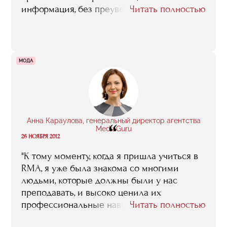
информация, без преувеличения. Именно
Читать полностью
потому, что это – люди из бизнеса, это
реальная жизнь, это тот самый опыт,
который можно приобрести, только
работая с живыми проектами, в книжках
МОДА
такого не вычитаешь"
Анна Караулова, генеральный директор агентства
“
MediaGuru
26 НОЯБРЯ 2012
"К тому моменту, когда я пришла учиться в
RMA, я уже была знакома со многими
людьми, которые должны были у нас
преподавать, и высоко ценила их
профессиональные навыки. Конечно, тогда
Читать полностью
все только начиналось. И сейчас я точно