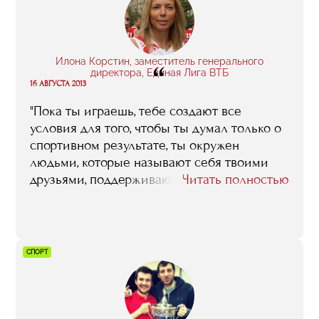
Илона Корстин, заместитель генерального
“
директора, Единая Лига ВТБ
16 АВГУСТА 2013
"Пока ты играешь, тебе создают все
условия для того, чтобы ты думал только о
спортивном результате, ты окружен
людьми, которые называют себя твоими
друзьями, поддерживают тебя. Но в один
Читать полностью
прекрасный день все это заканчивается, и
ты понимаешь, что устраивать свою жизнь
после спорта тебе придется
самостоятельно. С этой точки зрения
СПОРТ
программа «Менеджмент в игровых видах
спорта» хороша тем, что позволяет
спортсменам, завершившим карьеру,
остаться в индустрии"