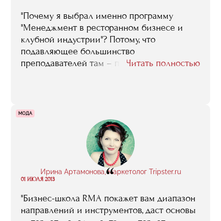
"Почему я выбрал именно программу
"Менеджмент в ресторанном бизнесе и
клубной индустрии"? Потому, что
подавляющее большинство
преподавателей там – практики, люди,
Читать полностью
знающие этот бизнес не по книжкам, а по
собственным проектам, успешным или не
очень, в общем, люди с реальным опытом.
Я очень многому там научился, в том числе
МОДА
и в плане раскрутки, продвижения бизнеса.
На занятия Назарова ходил с огромным
удовольствием, да и сейчас стараюсь их не
пропускать. Многих преподавателей могу с
“
благодарностью вспомнить: Семанову
Ирина Артамонова, маркетолог Tripster.ru
Ольгу, например, ее лекции по меню-
01 ИЮЛЯ 2013
инжинирингу мне очень пригодились"
"Бизнес-школа RMA покажет вам диапазон
направлений и инструментов, даст основы