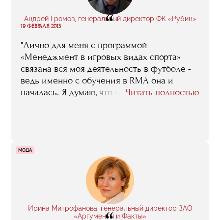
“
Андрей Громов, генеральный директор ФК «Рубин»
19 ФЕВРАЛЯ 2013
"Лично для меня с программой
«Менеджмент в игровых видах спорта»
связана вся моя деятельность в футболе -
ведь именно с обучения в RMA она и
началась. Я думаю, что главной заслугой
Читать полностью
этой программы является то, что она
прокладывает дорогу в профессию новому
поколению спортивных менеджеров -
молодых, энергичных, современно
мыслящих. Сейчас мы видим, как
МОДА
представители этого поколения
спортивных управленцев постепенно
выходят на первые роли"
Ирина Митрофанова, генеральный директор ЗАО
«Аргументы и Факты»