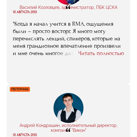
“
Василий Козловцев, администратор, ПБК ЦСКА
15 АВГУСТА 2013
"Когда я начал учится в RMA, ощущения
были – просто восторг. Я много могу
перечислять лекций, спикеров, которые на
меня грандиозное впечатление произвели
и мне очень многое дали. Ну, вот взять хотя
Читать полностью
бы курс Ивана Мартина Браво,
исполнительного директора «Реала»,
который и в Москву специально для нас
приезжал, и по скайпу занятия проводил –
кроме как RMA у нас такого никто не
РЕСТОРАНЫ
организовывал"
Андрей Кондрашин, исполнительный директор,
“
компания "Викон"
15 АВГУСТА 2013