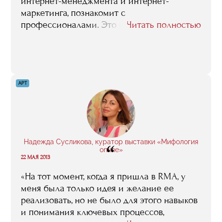
интернет-менеджмента и интернет-
маркетинга, познакомит с
профессионалами. Это немало, поверьте. И
Читать полностью
еще - общайтесь с одногруппниками,
другими выпускниками, преподавателями.
Звезды Рунета — в меру открытые и
доброжелательные. Кто знает, может быть,
рядом ходят ваши потенциальные
АРТ
работодатели, инвесторы, команда вашей
мечты, в конце концов"
Надежда Сусликова, куратор выставки «Мифология
“
online»
22 МАЯ 2013
«На тот момент, когда я пришла в RMA, у
меня была только идея и желание ее
реализовать, но не было для этого навыков
и понимания ключевых процессов,