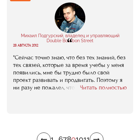
получить-то больше негде..."
Михаил Подгурский, владелец и управляющий
“
Double Bourbon Street
28 АВГУСТА 2012
"Сейчас точно знаю, что без тех знаний, без
тех связей, которые за время учебы у меня
появились, мне бы трудно было свой
проект развивать и продвигать. Поэтому я
ни разу не пожалел, что пришел в RMA..."
Читать полностью
1
...
6
7
8
9
10
11