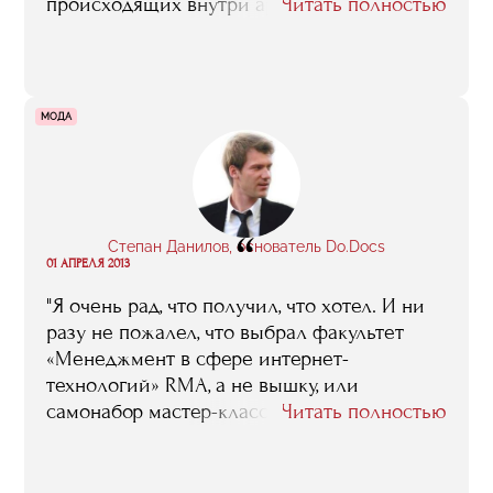
происходящих внутри арт-рынка. И только
Читать полностью
в процессе обучения я смогла понять, по
каким законам живет арт-индустрия,
познакомиться с интересными людьми и
прояснить для себя какие-то вещи,
МОДА
связанные с транспортировкой предметов
искусства, пиаром выставочных проектов,
особенностями монтажа и т.д. А это очень
важная информация, когда делаешь
“
выставку "с нуля"»
Степан Данилов, основатель Do.Docs
01 АПРЕЛЯ 2013
"Я очень рад, что получил, что хотел. И ни
разу не пожалел, что выбрал факультет
«Менеджмент в сфере интернет-
технологий» RMA, а не вышку, или
самонабор мастер-классов. И я, правда,
Читать полностью
хвастаюсь перед друзьями, что был в
офисах Google, Яндекса, что меня учили
лидеры сегментов, известные персоны..."