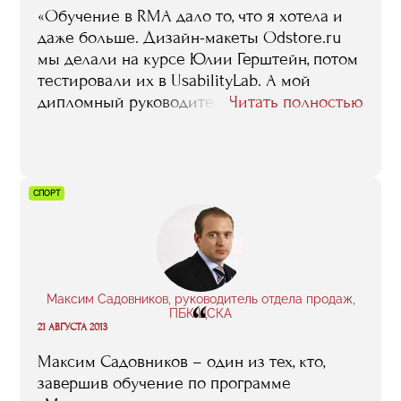
«Обучение в RMA дало то, что я хотела и
даже больше. Дизайн-макеты Odstore.ru
мы делали на курсе Юлии Герштейн, потом
тестировали их в UsabilityLab. А мой
дипломный руководитель Николай
Читать полностью
Шестаков, читавший у нас
«Клиентоориентированный сервис», помог
не только с дипломом, но и с пониманием
того, как должен работать наш бизнес.
СПОРТ
Принципы, рассказанные им на занятиях,
мы используем ежедневно».
Максим Садовников, руководитель отдела продаж,
“
ПБК ЦСКА
21 АВГУСТА 2013
Максим Садовников – один из тех, кто,
завершив обучение по программе