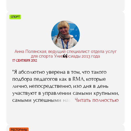
могу сказать, что образование RMA вышло
на новый уровень. Когда я общаюсь с
людьми, которые сейчас учатся на
СПОРТ
факультете или недавно его закончили, то
слышу впечатления отличные от тех,
которые когда-то озвучивала я. В такие
моменты я искренне рада за RMA"
Анна Полянская, ведущий специалист отдела услуг
“
для спорта Универсиады 2013 года
17 СЕНТЯБРЯ 2012
"Я абсолютно уверена в том, что такого
подбора педагогов как в RMA, которые
лично, непосредственно, изо дня в день
участвуют в управлении самыми крупными,
самыми успешными нашими – да и не
Читать полностью
только нашими спортивными проектами,
нет больше ни в одном вузе, ни в одной
бизнес-школе. Те знания, тот опыт, который
эти люди способны передать, их и
РЕСТОРАНЫ