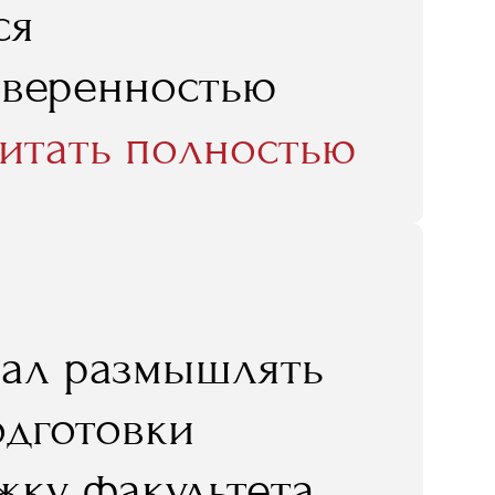
ся
уверенностью
учения стоит
итать полностью
чал размышлять
одготовки
жку факультета