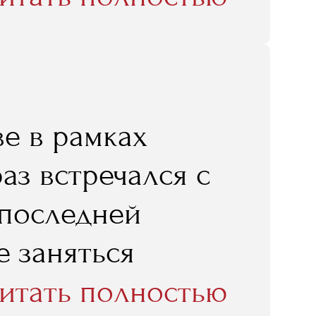
да я понял, что
 начал карьеру
е в рамках
аз встречался с
 последней
е заняться
ому что мы уже
итать полностью