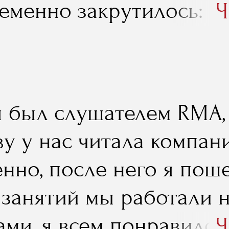
еменно закрутилось: п
Ч
работать в ресторанном
 я был слушателем RMA,
у у нас читала компани
нно, после него я поше
 занятий мы работали 
ами, я всем понравился
Ч