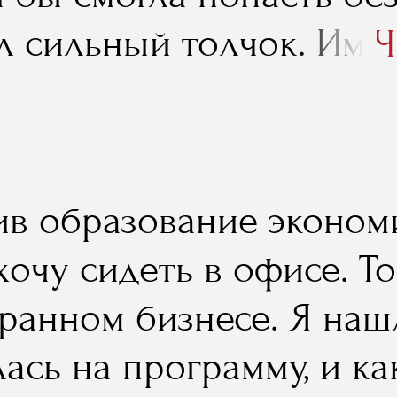
л сильный толчок. Име
Ч
вки я поняла, что мог
дно..."
ив образование экономи
хочу сидеть в офисе. Т
оранном бизнесе. Я наш
ась на программу, и ка