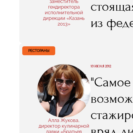
заместитель
стояща
гендиректора
юношес
исполнительной
из фед
дирекции «Казань
2013»
больше
бы пост
РЕСТОРАНЫ
новое у
10 ИЮЛЯ 2012
“
"Самое
нынешн
возмож
необхо
стажир
чрезвы
Алла Жукова,
директор кулинарной
вряд л
лавки «Братьев