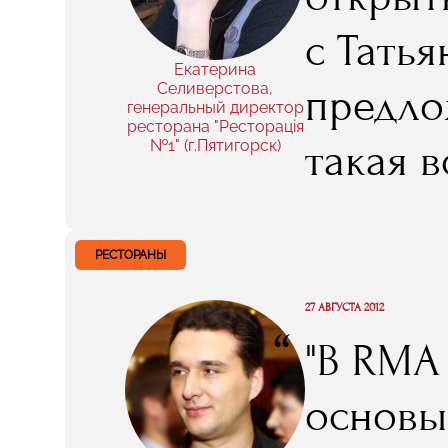
с Татья
Екатерина
Селиверстова,
предлож
генеральный директор
ресторана "Ресторацiя
такая в
№1" (г.Пятигорск)
РЕСТОРАНЫ
27 АВГУСТА 2012
“
"В RMA
основы