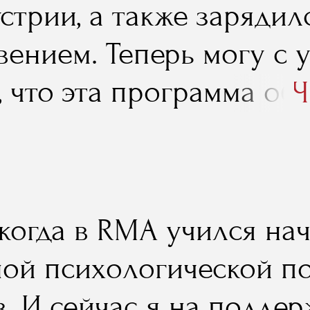
стрии, а также зарядил
вением. Теперь могу с 
, что эта программа об
Ч
тобы потратить год..."
 когда в RMA учился на
мой психологической п
. И сейчас я на поддер