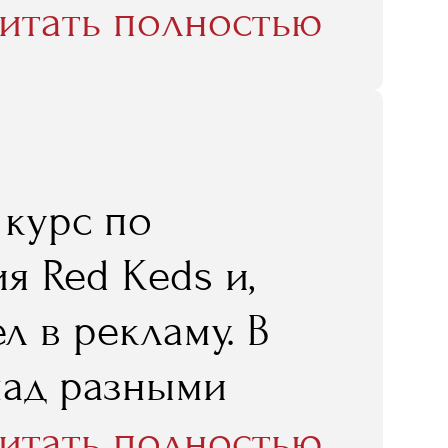
рактически сразу
итать полностью
 бизнесе..."
 курс по
я Red Keds и,
л в рекламу. В
над разными
 и меня
итать полностью