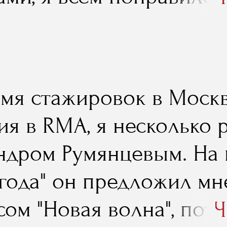
или стажироваться. Тог
е, сформулировал свои
сиональные интересы и
емя стажировок в Москв
фере..."
я в RMA, я несколько р
ндром Румянцевым. На
 года" он предложил мн
сом "Новая волна", пот
Ч