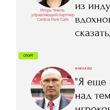
из инду
Игорь Чмиль,
управляющий партнер
вдохно
Central Park Cafe
сказать
того, ч
СПОРТ
19 ИЮЛЯ 2012
“
"Я еще
над те
игроков