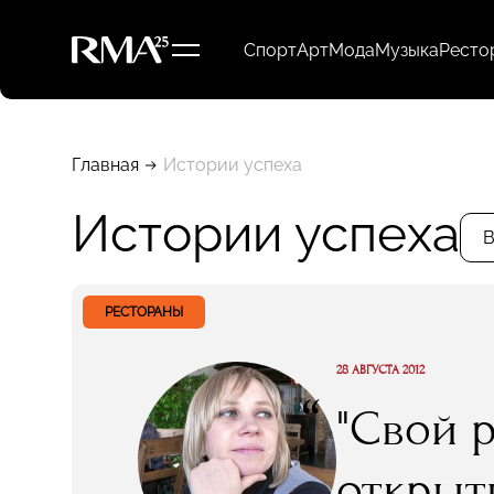
Спорт
Арт
Мода
Музыка
Ресто
Главная
Истории успеха
Истории успеха
В
РЕСТОРАНЫ
28 АВГУСТА 2012
“
"Свой 
открыт