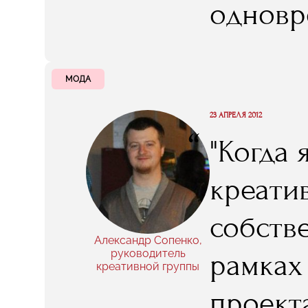
одновр
начала 
МОДА
23 АПРЕЛЯ 2012
“
"Когда
креатив
собстве
Александр Сопенко,
руководитель
рамках
креативной группы
проект