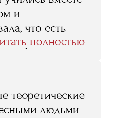
ом и
ала, что есть
итать полностью
есторан..."
ые теоретические
ресными людьми