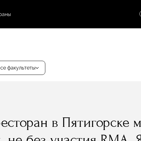
раны
се факультеты
ресторан в Пятигорске 
ь не без участия RMA. 