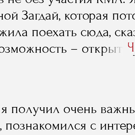
ной Загдай, которая пот
ила поехать сюда, сказ
Ч
озможность – открыть р
 я получил очень важн
, познакомился с инте