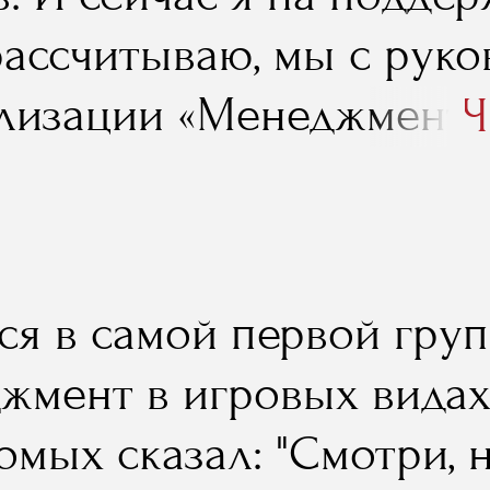
рассчитываю, мы с рук
лизации «Менеджмент в
Ч
» Игорем Колесовым пос
нениями обмениваемся,
ем сформировать какой
ся в самой первой гру
-классов, который пом
жмент в игровых видах 
м относительно безбол
омых сказал: "Смотри, 
мы, связанные с перех