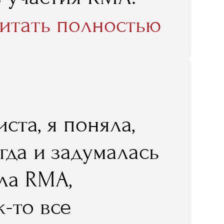
нно после этой
итать полностью
у идти работать
ста, я поняла,
огда и задумалась
ла RMA,
к-то все