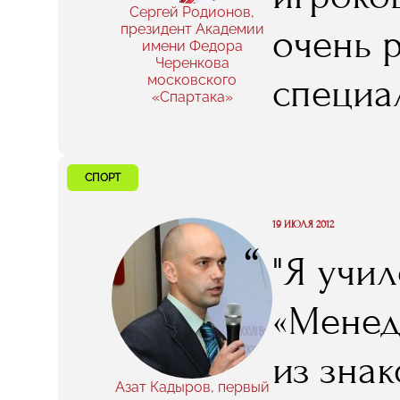
Сергей Родионов,
президент Академии
очень 
имени Федора
Черенкова
специа
московского
«Спартака»
спорта
счет м
СПОРТ
времен
19 ИЮЛЯ 2012
“
"Я учил
мастер
«Менед
игрока
из знак
пробле
Азат Кадыров, первый