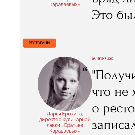
Караваевых»
Это бы
стажиро
куда уго
РЕСТОРАНЫ
06 ИЮНЯ 2012
“
"Получ
что не 
о рест
Дарья Ерохина,
директор кулинарной
записал
лавки «Братьев
Караваевых»