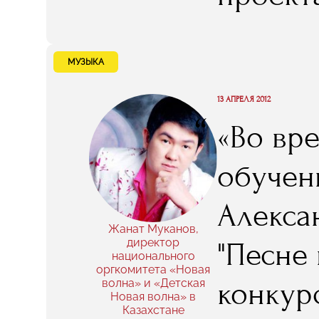
приглас
это мо
МУЗЫКА
профес
13 АПРЕЛЯ 2012
“
«Во вр
в этой с
обучени
Алекса
Жанат Муканов,
директор
"Песне
национального
оргкомитета «Новая
конкур
волна» и «Детская
Новая волна» в
Казахстане