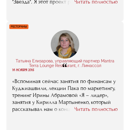
"Звезда". Я этот проект разрабатывала,
Читать полностью
защищала как дипломный, и защитила на
"отлично". Так что, получается, что RMA мне
помогла не только приобрести
РЕСТОРАНЫ
необходимые знания в области
спортивного менеджмента, но и буквально
тут же, не откладывая дела в долгий ящик,
их на практике применить. И главное,
после того, как мы построили "Звезду", у
Татьяна Елизарова, управляющий партнер Mantra
“
меня появилась такая хорошая уверенность
Terra Lounge Restaurant, г. Лимассол
в себе, появилось чувство, что любой
16 НОЯБРЯ 2015
проект можно осилить при грамотном
«Вспоминая сейчас занятия по финансам у
отношении к делу».
Куджиашвили, лекции Пака по маркетингу,
тренинг Ирины Абрамовой «Я – лидер»,
занятия у Кирилла Мартыненко, который
рассказывал нам о концепциях
Читать полностью
выстраивания меню, - я думаю, что их
пользу сложно переоценить. Знания,
которые они, и не только они, конечно, а