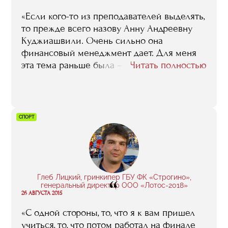
понимании глобальных процессов
«Если кого-то из преподавателей выделять,
индустрии».
то прежде всего назову Анну Андреевну
Куджиашвили. Очень сильно она
финансовый менеджмент дает. Для меня
эта тема раньше была – темный лес. А
Читать полностью
сейчас я в любой финасовой истории
легко разбираюсь. Ну, и кроме того,
конечно, да – связи, контакты, знакомства.
Думаю, если бы не RMA, я бы в том месте, в
СПОРТ
котором сейчас работаю, мог бы и не
оказаться. Ну, или если бы оказался, то не
так быстро. Года через три-четыре, не
раньше».
Глеб Лицкий, гринкипер ГБУ ФК «Строгино»,
“
генеральный директор ООО «Лотос-2018»
26 АВГУСТА 2015
«С одной стороны, то, что я к вам пришел
учиться, то, что потом работал на финале