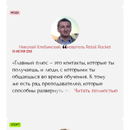
Селиной и Айдан Салаховой, которые
рассказывали жизненные истории об
МОДА
отношениях с художниками, а Кристина
Штейнбрехер интересно и правильно
говорила о рынке в целом».
“
Николай Хлебинский, основатель Retail Rocket
15 ИЮНЯ 2015
«Главный плюс – это контакты, которые ты
получаешь, и люди, с которыми ты
общаешься во время обучения. К тому
же есть ряд преподавателей, которые
способны развернуть тебе мозг с какими
Читать полностью
бы знаниями ты не пришел, они говорят
какие-то уникальные вещи, которые знают
только они, а ты не знаешь в любом случае,
даже если давно работаешь в этой области.
Например, это может касаться жизненных
СПОРТ