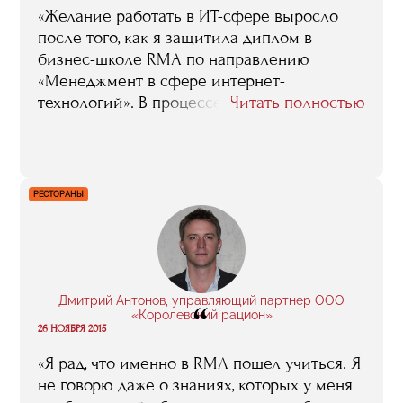
«Желание работать в ИТ-сфере выросло
после того, как я защитила диплом в
бизнес-школе RMA по направлению
«Менеджмент в сфере интернет-
технологий». В процессе обучения
Читать полностью
ведущие практики ИТ-отрасли делились
интересными кейсами из области
интернет-маркетинга, аналитики,
управления интернет-проектами,
РЕСТОРАНЫ
менеджмента. Занятия в школе
вдохновляли, хотелось создать что-то свое
«полезное и красивое». Так и родилась
идея о собственном коробочном сервисе
по саморазвитию BoxBetter».
Дмитрий Антонов, управляющий партнер ООО
“
«Королевский рацион»
26 НОЯБРЯ 2015
«Я рад, что именно в RMA пошел учиться. Я
не говорю даже о знаниях, которых у меня