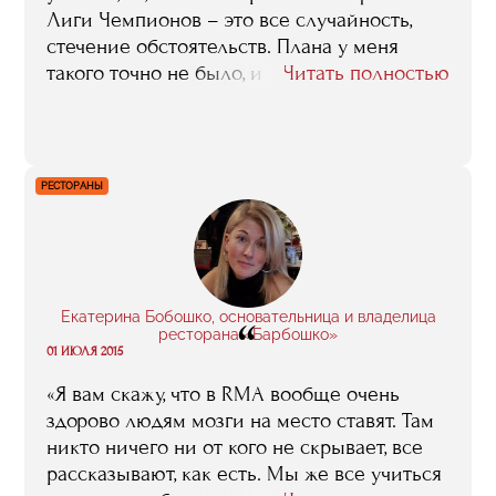
Лиги Чемпионов – это все случайность,
стечение обстоятельств. Плана у меня
такого точно не было, и вообще, я хотел не
Читать полностью
в футболе работать, а в баскетболе. Но, с
другой, я верю в то, что все случайности на
самом деле не случайны. Думаю, именно
RMA показала мне ту дорогу, по которой я
РЕСТОРАНЫ
теперь иду».
Екатерина Бобошко, основательница и владелица
“
ресторана «Барбошко»
01 ИЮЛЯ 2015
«Я вам скажу, что в RMA вообще очень
здорово людям мозги на место ставят. Там
никто ничего ни от кого не скрывает, все
рассказывают, как есть. Мы же все учиться