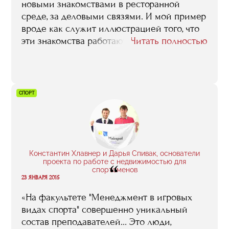
новыми знакомствами в ресторанной
среде, за деловыми связями. И мой пример
вроде как служит иллюстрацией того, что
эти знакомства работают – ну
Читать полностью
действительно, вряд ли бы я того же
Затуринского встретила на улице, а если
бы даже и встретила, то не подошла бы, не
заговорила, и в его команде в итоге не
СПОРТ
оказалась бы. Все так, но я хочу сказать о
другом. Я всегда была уверена в том, что
если у меня будут соответствующие
знания, навыки, то хорошую работу я в
любом случае найду. Так что в RMA я
Константин Хлавнер и Дарья Спивак, основатели
пришла именно за знаниями. И я их здесь
проекта по работе с недвижимостью для
“
спортсменов
получила. Вот это – самое главное».
23 ЯНВАРЯ 2015
«На факультете "Менеджмент в игровых
видах спорта" совершенно уникальный
состав преподавателей… Это люди,