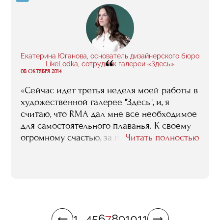
полезное применение для своих денег и
времени, ведь бизнес-образование – это не
строчка в резюме, это реальный опыт, и
чтобы его получить, нужно работать над
собой».
Екатерина Юганова, основатель дизайнерского бюро
“
LikeLodka, сотрудник галереи «Здесь»
08 ОКТЯБРЯ 2014
«Сейчас идет третья неделя моей работы в
художественной галерее "Здесь", и, я
считаю, что RMA дал мне все необходимое
для самостоятельного плаванья. К своему
огромному счастью, за период учебы в
Читать полностью
RMA, со мной случилось еще много
прекрасных вещей: продолжительное
путешествие по миру и создание
собственного бренда эко-мебели Like
Lodka. Думаю, RMA поддержал во мне этот
дух свободы. Знакомство с прекрасными
1
...
4
5
6
7
8
9
10
11
людьми, которые "по уши в искусстве",