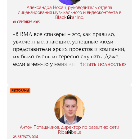
выгодное вложение, оно не обесценится и
Александра Носач, руководитель отдела
всегда будет с вами, в отличии от машин,
лицензирования музыкального и видеоконтента в
“
Black Star Inc.
дач и квартир».
01 СЕНТЯБРЯ 2015
«В RMA все спикеры – это, как правило,
увлеченные, знающие, успешные люди –
представители ярких проектов и компаний,
их было очень интересно слушать. Даже,
если в чем-то у меня лично не было
Читать полностью
согласия с отдельными идеями – было
интересно анализировать все, выстраивая
в голове свои проекты. Некоторые лекции
РЕСТОРАНЫ
могут показаться скучными, так как не
относятся непосредственно к твоему
направлению, но их также стоит
внимательно послушать, потому как все
взаимосвязано, можно услышать что-то
Антон Поташников, директор по развитию сети
“
ценное именно для тебя. Иногда одна
Ribambelle
фраза может быть ключевым моментом в
26 АВГУСТА 2015