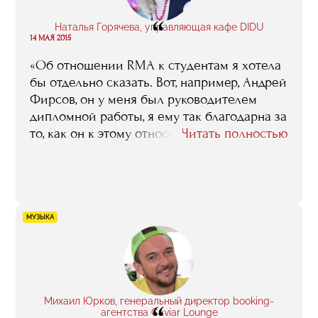
должностях в агентствах по развитию
“
своего вида спорта: коммерческие,
Наталья Горячева, управляющая кафе DIDU
спортивные директора. Так что
14 МАЯ 2015
определенные связи и наработки удалось
«Об отношении RMA к студентам я хотела
получить».
бы отдельно сказать. Вот, например, Андрей
Фирсов, он у меня был руководителем
дипломной работы, я ему так благодарна за
то, как он к этому относился. Любой
Читать полностью
вопрос, который у меня возникал, любое
какое-то сомнение, он всегда был готов
разобрать очень тщательно, досконально,
со всех сторон. Ни разу у меня не возникло
ощущения, что он формально к этой работе
МУЗЫКА
подходит, ни разу он не сослался на
нехватку времени или на занятость. И это
не только мое мнение – я знаю, что также
внимательно он и к другим студентам
относился. То же самое я могу сказать
Михаил Юрков, генеральный директор booking-
агентства Caviar Lounge