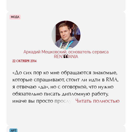
МОДА
Аркадий Мешковский, основатель сервиса
“
RENTMANIA
22 ОКТЯБРЯ 2014
«До сих пор ко мне обращаются знакомые,
которые спрашивают, стоит ли идти в RMA,
я отвечаю «да», но с оговоркой, что нужно
обязательно писать дипломную работу,
иначе вы просто прослушаете курс
Читать полностью
тренингов. Если хотите взять от RMA все,
то нужно ходить на все занятия и делать
домашние задания. Если же поступаете
сюда для галочки, то лучше найти более
АРТ