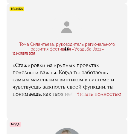
вообще все преподаватели RMA, нам
МУЗЫКА
давали, лично мне очень пригодились.
Также учеба в RMA помимо знаний дала
мне хороший практический опыт и
уверенность в своих силах».
Тома Силантьева, руководитель регионального
“
развития фестиваля «Усадьба Jazz»
12 НОЯБРЯ 2015
«Стажировки на крупных проектах
полезны и важны. Когда ты работаешь
самым маленьким винтиком в системе и
чувствуешь важность своей функции, ты
понимаешь, как твоя небольшая позиция
Читать полностью
влияет на весь процесс, и ты видишь, как
можешь все изменить, став организатором.
На стажировках ты можешь понять свои
силы, осознать, какой это масштаб и еще
МОДА
раз подумать, справишься ли ты с этим,