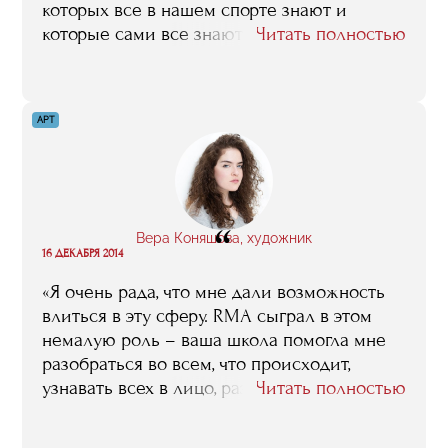
которых все в нашем спорте знают и
которые сами все знают о спорте, причем
Читать полностью
не понаслышке. Но – в RMA не только
преподаватели очень достойные, студенты,
как выяснилось, тоже. Многие из них к
АРТ
моменту прихода в бизнес-школу в своих
областях бизнеса уже добились весьма
впечатляющих результатов. Быть знакомым
с этими людьми, иметь возможность с
ними общаться, это уже само по себе
“
Вера Коняшова, художник
является большой удачей. В общем, я могу
16 ДЕКАБРЯ 2014
сказать так: самое ценное, что способна
«Я очень рада, что мне дали возможность
дать RMA, это деловые связи. Мы шли
влиться в эту сферу. RMA сыграл в этом
сюда именно за ними, и мы их получили».
немалую роль – ваша школа помогла мне
разобраться во всем, что происходит,
узнавать всех в лицо, разбираться в
Читать полностью
галереях и художниках, узнать основы».