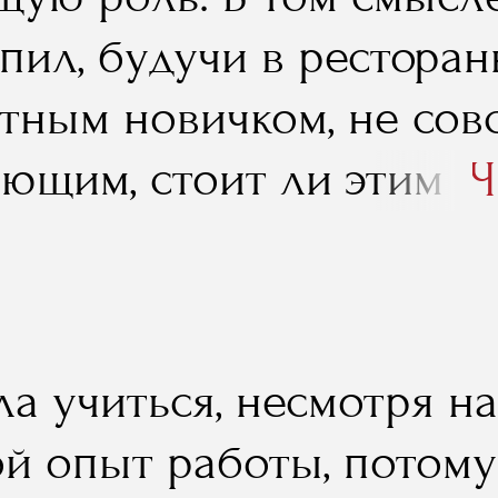
упил, будучи в рестора
тным новичком, не сов
ющим, стоит ли этим д
Ч
ться. В процессе обуч
ость в том, что стоит, 
аться именно в этом н
а учиться, несмотря н
но это дело и будет мо
й опыт работы, потому