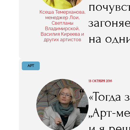
почувс
Ксеша Темерханова,
менеджер Лои,
загоняе
Светланы
Владимирской,
на одн
Василия Киреева и
других артистов
которы
чтобы 
АРТ
говори
13 ОКТЯБРЯ 2016
“
«Тогда 
информ
„Арт-м
и я ре