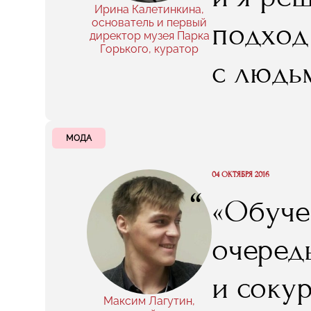
Ирина Калетинкина,
основатель и первый
подход
директор музея Парка
Горького, куратор
с людь
делом, 
которые
МОДА
культу
04 ОКТЯБРЯ 2016
“
«Обуче
быть. К
очеред
с любо
и соку
мы до 
Максим Лагутин,