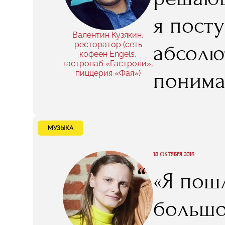
я пост
Валентин Кузякин,
ресторатор (сеть
абсолю
кофеен Engels,
гастропаб «Гастроли»,
понима
пиццерия «Фая»)
занима
уверенн
МУЗЫКА
развив
18 ОКТЯБРЯ 2016
“
«Я пошл
и имен
большо