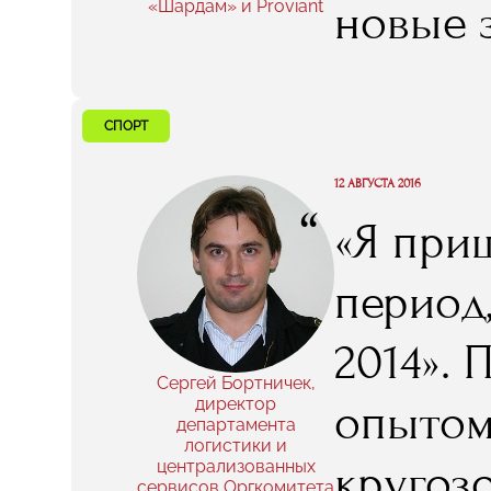
новые 
«Шардам» и Proviant
профес
рестора
СПОРТ
случайн
12 АВГУСТА 2016
“
«Я при
этого о
период
иметь.
2014». 
сказат
Сергей Бортничек,
директор
опытом
департамента
полност
логистики и
кругоз
централизованных
сервисов Оргкомитета