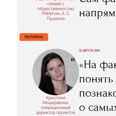
обучен
связей с
напрям
общественностью
ГМИИ им. А. С.
направ
Пушкина
Были и
в этой 
собран
РЕСТОРАНЫ
сервисы
групп 
22 АВГУСТА 2016
создав
“
«На фа
посетит
понять
написат
познак
сразу в
Кристина
Мещерякова,
о самы
операционный
директор проектов