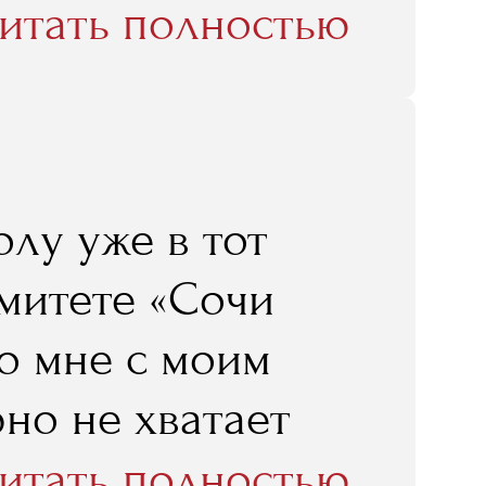
итать полностью
ди местных
 не какой-то
мала, что я от
олу уже в тот
езультате буду
омитете «Сочи
 времени, я могу
то мне с моим
ликом и
но не хватает
д, что я провела
портивного
итать полностью