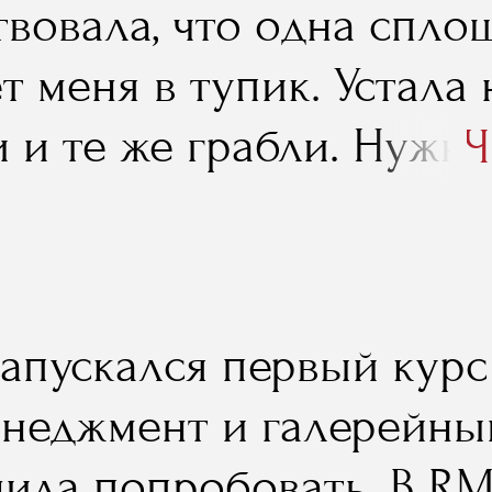
твовала, что одна спло
т меня в тупик. Устала
и и те же грабли. Нужн
Ч
е практику совместили 
всё было гармонично. 
ли ту самую недостаю
запускался первый курс
ацию, которой мне не х
енеджмент и галерейный
шила попробовать. В R