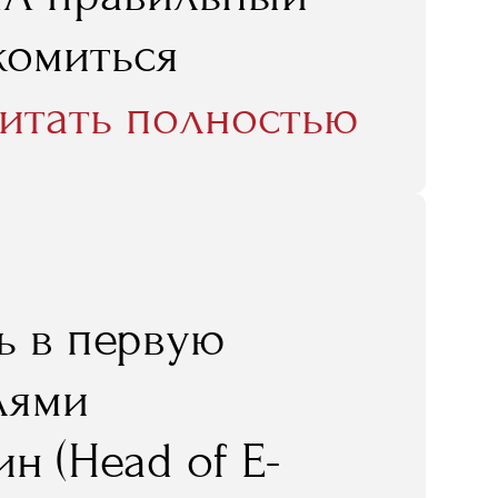
комиться
я реальным
итать полностью
 лекторы,
главляли музеи,
еи. Так и должно
ь в первую
комилась
лями
торыми
н (Head of E-
нравится