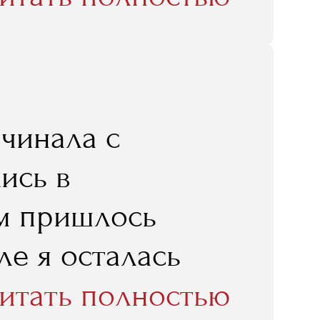
было интересно. И
риентировался,
редставляет
ционируют
ачинала с
бще был
ись в
ки. Учеба в
ом пришлось
ировать эти
ле я осталась
ы многие важные
 записи,
итать полностью
ополнительную