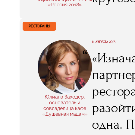
в RMA, 
«Россия 2018»
менедж
что, са
наприме
РЕСТОРАНЫ
маркет
11 АВГУСТА 2016
“
«Изнач
спонсо
партне
довольн
рестор
бизнес
Юлиана Заходер,
основатель и
разойти
совладелица кафе
пробел
«Душевная мадам»
одна. 
процес