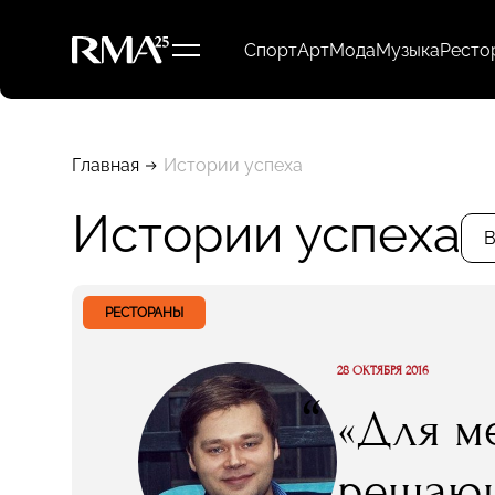
Спорт
Арт
Мода
Музыка
Ресто
Главная
Истории успеха
Истории успеха
В
РЕСТОРАНЫ
28 ОКТЯБРЯ 2016
“
«Для м
решающ