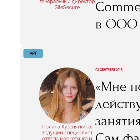
генеральный директор
Commer
SiteSecure
следит
в ООО 
капитал
(генера
идешь 
Agency
АРТ
я училс
02 СЕНТЯБРЯ 2016
“
«Мне п
встреча
действ
я доск
заняти
интерне
Полина Кузеняткина,
ведущий специалист
Сам фа
отдела маркетинга и