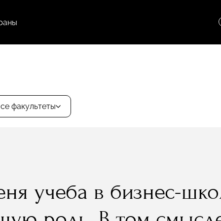
раны
се факультеты
еня учеба в бизнес-шк
ую роль. В том смысле