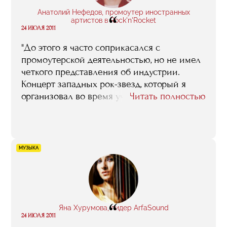
Анатолий Нефедов, промоутер иностранных
“
артистов в Rock'n'Rocket
24 ИЮЛЯ 2011
"До этого я часто соприкасался с
промоутерской деятельностью, но не имел
четкого представления об индустрии.
Концерт западных рок-звезд, который я
организовал во время учебы, стал первым
Читать полностью
самостоятельным шагом в мире
музыкального бизнеса. Но он не состоялся
бы, не будь рядом преподавателей RMA..."
МУЗЫКА
“
Яна Хурумова, лидер ArfaSound
24 ИЮЛЯ 2011