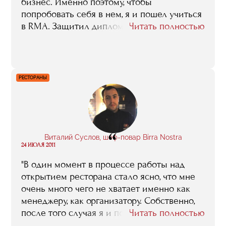
бизнес. Именно поэтому, чтобы
попробовать себя в нем, я и пошел учиться
в RMA. Защитил диплом по концепции
Читать полностью
кафе-бара, а уже через полгода реализовал
его на практике".
РЕСТОРАНЫ
“
Виталий Суслов, шеф-повар Birra Nostra
24 ИЮЛЯ 2011
"В один момент в процессе работы над
открытием ресторана стало ясно, что мне
очень много чего не хватает именно как
менеджеру, как организатору. Собственно,
после того случая я и пошел учится в RMA,
Читать полностью
и мне эта учеба, знания, которые я там