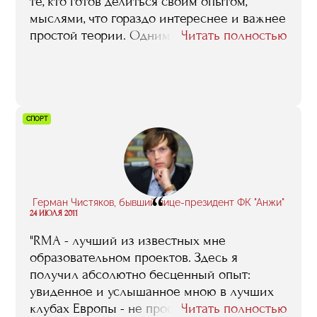
те, кто готов делиться своим опытом,
мыслями, что гораздо интереснее и важнее
простой теории. Одним словом, RMA дает
Читать полностью
шанс, и главное - не упустить его".
СПОРТ
“
Герман Чистяков, бывший вице-президент ФК "Анжи"
24 ИЮЛЯ 2011
"RMA - лучший из известных мне
образовательном проектов. Здесь я
получил абсолютно бесценный опыт:
увиденное и услышанное мною в лучших
клубах Европы - не просто набор шаблонов,
Читать полностью