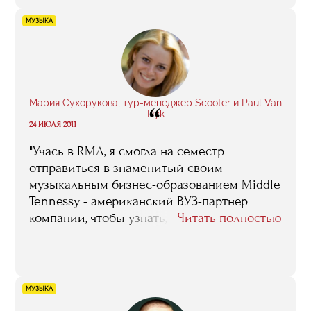
МУЗЫКА
Мария Сухорукова, тур-менеджер Scooter и Paul Van
“
Dyk
24 ИЮЛЯ 2011
"Учась в RMA, я смогла на семестр
отправиться в знаменитый своим
музыкальным бизнес-образованием Middle
Tennessy - американский ВУЗ-партнер
компании, чтобы узнать, как построена
Читать полностью
работа с артистами у западных коллег".
МУЗЫКА