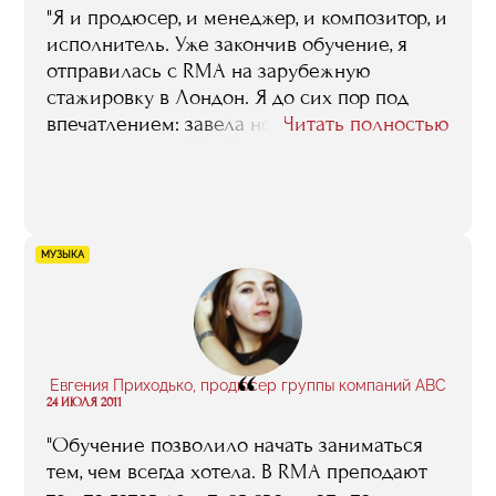
"Я и продюсер, и менеджер, и композитор, и
исполнитель. Уже закончив обучение, я
отправилась с RMA на зарубежную
стажировку в Лондон. Я до сих пор под
впечатлением: завела новые контакты,
Читать полностью
нашла новых клиентов и
единомышленников. На сегодня я собрала
лучших музыкантов-струнников в России: и
оглядываясь назад, могу сказать, что
добилась всего благодаря себе, людям
МУЗЫКА
вокруг и полученным в RMA знаниям".
“
Евгения Приходько, продюсер группы компаний ABC
24 ИЮЛЯ 2011
"Обучение позволило начать заниматься
тем, чем всегда хотела. В RMA преподают