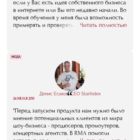
если у Вас есть идея собственного бизнеса
в интернете или Вы его недавно начали. Во
время обучения у меня была возможность
примерять и проверять каждое
Читать полностью
утверждение преподавателей на практике.
Тем более преподаватели охотно давали
обратную связь. После обучения я
чувствую в себе силы как для развития
МОДА
СпортФорта, так и для участия в
последующих интернет-проектах"
“
Денис Есаков, CEO StarIndex
24 ИЮЛЯ 2011
"Перед запуском продукта нам нужно было
мнение потенциальных клиентов из мира
шоу-бизнеса - продюсеров, промоутеров,
концертных агентств. В RMA помогли