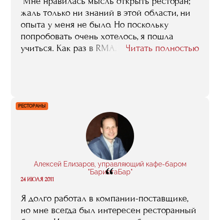
"Мне нравилась мысль открыть ресторан;
жаль только ни знаний в этой области, ни
опыта у меня не было. Но поскольку
попробовать очень хотелось, я пошла
учиться. Как раз в RMA. До того я была
Читать полностью
экономистом по бухгалтерскому учету, и то,
что я эту специальность в свое время
получила мне, конечно, в моей нынешней
работе очень помогает. А вот уже
профильные знания, те, без которых не
РЕСТОРАНЫ
обойтись именно ресторатору, мне дала
учеба в RMA".
Алексей Елизаров, управляющий кафе-баром
“
"БаристаБар"
24 ИЮЛЯ 2011
Я долго работал в компании-поставщике,
но мне всегда был интересен ресторанный