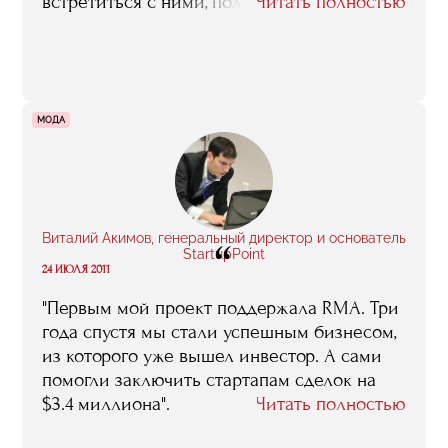
встретиться с ними, получить фидбек. А
Читать полностью
среди однокурсников я нашел
единомышленников, которые помогли с
поиском монетизации, юридическими
вопросами".
МОДА
Виталий Акимов, генеральный директор и основатель
“
StartupPoint
24 ИЮЛЯ 2011
"Первым мой проект поддержала RMA. Три
года спустя мы стали успешным бизнесом,
из которого уже вышел инвестор. А сами
помогли заключить стартапам сделок на
$3.4 миллиона".
Читать полностью