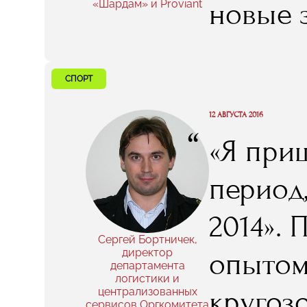
новые 
«Шардам» и Proviant
профес
рестора
СПОРТ
случайн
12 АВГУСТА 2016
“
«Я при
этого о
период
иметь.
2014». 
сказат
Сергей Бортничек,
директор
опытом
департамента
полност
логистики и
кругоз
централизованных
сервисов Оргкомитета