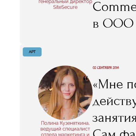
генеральный директор
Commer
SiteSecure
следит
в ООО 
капитал
(генера
идешь 
Agency
АРТ
я училс
02 СЕНТЯБРЯ 2016
“
«Мне п
встреча
действ
я доск
заняти
интерне
Полина Кузеняткина,
ведущий специалист
Сам фа
отдела маркетинга и