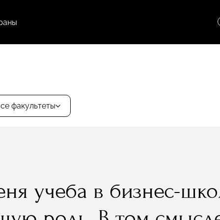
раны
се факультеты
еня учеба в бизнес-шк
ую роль. В том смысле