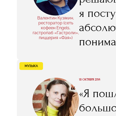
я пост
Валентин Кузякин,
ресторатор (сеть
абсолю
кофеен Engels,
гастропаб «Гастроли»,
понима
пиццерия «Фая»)
занима
уверенн
МУЗЫКА
развив
18 ОКТЯБРЯ 2016
“
«Я пошл
и имен
большо