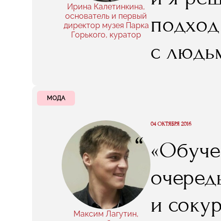
Ирина Калетинкина,
основатель и первый
подход
директор музея Парка
Горького, куратор
с людь
делом, 
которые
МОДА
культу
04 ОКТЯБРЯ 2016
“
«Обуче
быть. К
очеред
с любо
и соку
мы до 
Максим Лагутин,