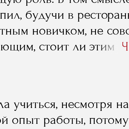
упил, будучи в рестора
тным новичком, не сов
ющим, стоит ли этим д
Ч
ться. В процессе обуч
ость в том, что стоит, 
аться именно в этом н
а учиться, несмотря н
но это дело и будет мо
й опыт работы, потому