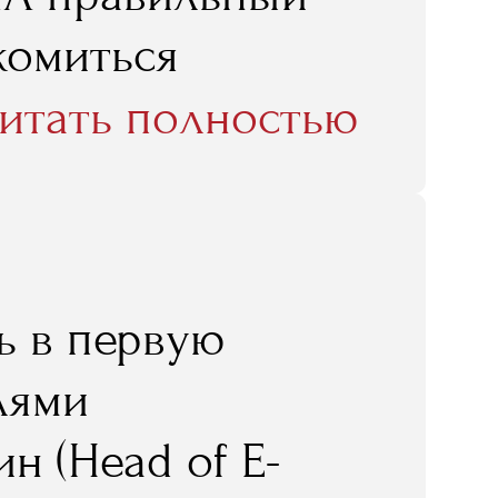
комиться
я реальным
итать полностью
 лекторы,
главляли музеи,
еи. Так и должно
ь в первую
комилась
лями
торыми
н (Head of E-
нравится