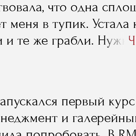
твовала, что одна спло
т меня в тупик. Устала
и и те же грабли. Нужн
Ч
е практику совместили 
всё было гармонично. 
ли ту самую недостаю
запускался первый курс
ацию, которой мне не х
енеджмент и галерейный
шила попробовать. В R