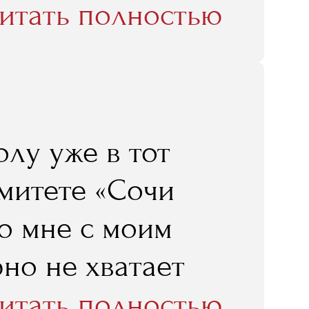
итать полностью
ди местных
 не какой-то
мала, что я от
олу уже в тот
езультате буду
омитете «Сочи
 времени, я могу
то мне с моим
ликом и
но не хватает
д, что я провела
портивного
итать полностью