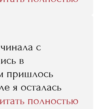
было интересно. И
риентировался,
редставляет
ционируют
ачинала с
бще был
ись в
ки. Учеба в
ом пришлось
ировать эти
ле я осталась
ы многие важные
 записи,
итать полностью
ополнительную