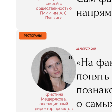
обучен
связей с
напрям
общественностью
ГМИИ им. А. С.
направ
Пушкина
Были и
в этой 
собран
РЕСТОРАНЫ
сервисы
групп 
22 АВГУСТА 2016
создав
“
«На фа
посетит
понять
написат
познак
сразу в
Кристина
Мещерякова,
о самы
операционный
директор проектов