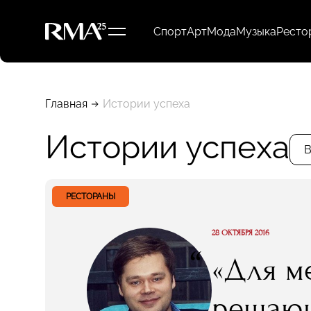
Спорт
Арт
Мода
Музыка
Ресто
Главная
Истории успеха
Истории успеха
В
РЕСТОРАНЫ
28 ОКТЯБРЯ 2016
“
«Для м
решающ