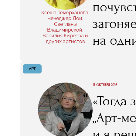
почувс
Ксеша Темерханова,
менеджер Лои,
загоняе
Светланы
Владимирской,
на одн
Василия Киреева и
других артистов
которы
чтобы 
АРТ
говори
13 ОКТЯБРЯ 2016
“
«Тогда 
информ
„Арт-м
и я ре