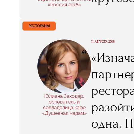
в RMA, 
«Россия 2018»
менедж
что, са
наприме
РЕСТОРАНЫ
маркет
11 АВГУСТА 2016
“
«Изнач
спонсо
партне
довольн
рестор
бизнес
Юлиана Заходер,
основатель и
разойти
совладелица кафе
пробел
«Душевная мадам»
одна. 
процес