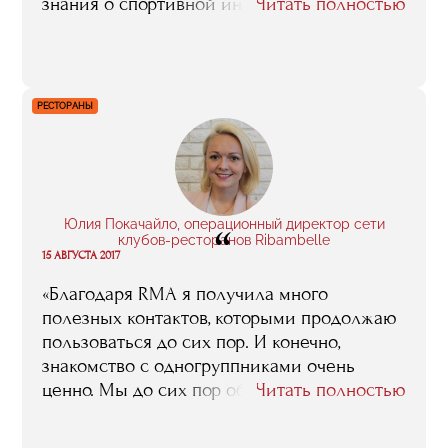
знания о спортивной индустрии,
Читать полностью
накопленные в процессе работы. Так же
мне были интересны новые знакомства,
деловые контакты, международные
стажировки. Если резюмировать
РЕСТОРАНЫ
и говорить о том, оправдались ли мои
ожидания от обучения в RMA, то да —
оправдались. Я получил всё, что хотел».
Юлия Покачайло, операционный директор сети
“
клубов-ресторанов Ribambelle
15 АВГУСТА 2017
«Благодаря RMA я получила много
полезных контактов, которыми продолжаю
пользоваться до сих пор. И конечно,
знакомство с одногруппниками очень
ценно. Мы до сих пор общаемся,
Читать полностью
переписываемся в закрытой группе
в Фейсбуке и обсуждаем, что происходит