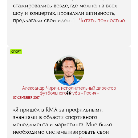
стажировались везде, где можно, на всех
шоу и концертах, проявляли активность,
предлагали свои идеи. Так я близко
Читать полностью
познакомился, с кем хотел, с Линой
Арифулиной, например. Потом работал
сценаристом и режиссером над разными
проектами: „СТС зажигает звезду“,
СПОРТ
„Чириклбразерс“, „Две звезды“».
Александр Чирин, исполнительный директор
“
футбольного клуба «Росич»
07 СЕНТЯБРЯ 2017
«Я пришёл в RMA за профильными
знаниями в области спортивного
менеджмента и маркетинга. Мне было
необходимо систематизировать свои