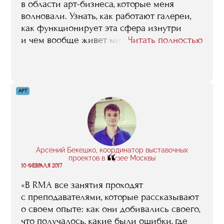
от тебя».
в области арт-бизнеса, которые меня
волновали. Узнать, как работают галереи,
как функционирует эта сфера изнутри
и чем вообще живет мировой арт-рынок.
Читать полностью
Задавался вопросом "Кем я хочу быть
в этом бизнесе?". Курс в RMA помог мне
понять, как устроены эти механизмы.
Я познакомился и пообщался на лекциях
АРТ
с разными специалистами и экспертами
арт-рынка. Это действительно уникальная
возможность. И в целом, когда каждое
занятие нам предлагали разобрать новую
тему, это вдохновляло меня на новые
Арсений Бекешко, координатор выставочных
“
мысли и идеи».
проектов в Музее Москвы
10 ФЕВРАЛЯ 2017
«В RMA все занятия проходят
с преподавателями, которые рассказывают
о своем опыте: как они добивались своего,
что получалось, какие были ошибки, где