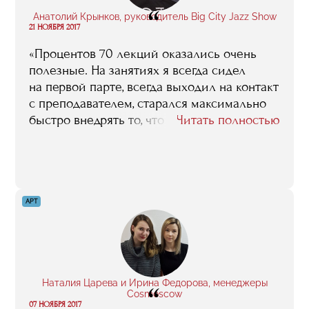
“
Анатолий Крынков, руководитель Big City Jazz Show
21 НОЯБРЯ 2017
«Процентов 70 лекций оказались очень
полезные. На занятиях я всегда сидел
на первой парте, всегда выходил на контакт
с преподавателем, старался максимально
быстро внедрять то, что я узнавал
Читать полностью
на занятии. К примеру, благодаря циклу
лекций „Билеты и билетные программы“
управляющего партнера клуба „ГлавClub
Green Concert“ Михаила Евграфова у меня
увеличились продажи процентов на 30–40.
АРТ
Инструменты, о которых рассказывал
Михаил, до сих пор помогают мне собирать
клубы, и RED в том числе».
Наталия Царева и Ирина Федорова, менеджеры
“
Cosmoscow
07 НОЯБРЯ 2017