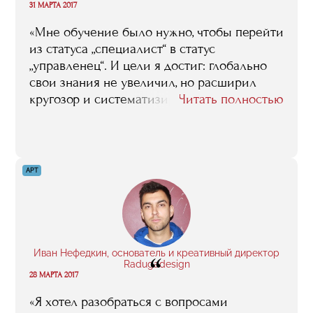
“
звезды и как найти с ним общий язык».
31 МАРТА 2017
«Мне обучение было нужно, чтобы перейти
из статуса „специалист“ в статус
„управленец“. И цели я достиг: глобально
свои знания не увеличил, но расширил
кругозор и систематизировал знания. И,
Читать полностью
конечно, обучение способствовало
интеграции в индустрию. Для бизнес-
образования 50% успеха — это нетворкинг.
У меня колоссальное количество
АРТ
профессиональных связей, знакомых
и друзей благодаря RMA. Важно уметь
правильно подходить к обучению, потому
что в RMA многое дают, но этими
возможностями нужно уметь
Иван Нефедкин, основатель и креативный директор
“
воспользоваться. Здесь открывается много
Radugadesign
28 МАРТА 2017
дверей, даются хорошие знания,
но результат обучения всегда зависит
«Я хотел разобраться с вопросами