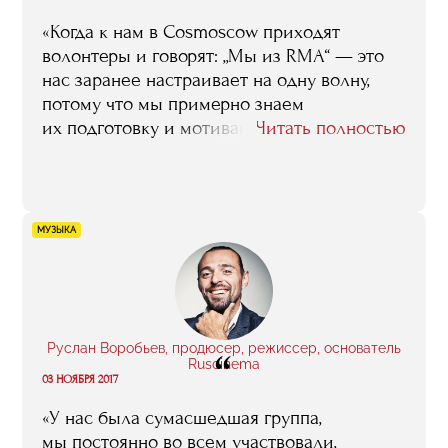
«Когда к нам в Cosmoscow приходят
волонтеры и говорят: „Мы из RMA“ — это
нас заранее настраивает на одну волну,
потому что мы примерно знаем
их подготовку и мотивацию. К тем, кто
Читать полностью
учится в RMA, есть доверие. Вообще, это
нереально круто, что у нас есть такое
комьюнити. RMA — это своя
профессиональная тусовка, которая очень
МУЗЫКА
сильно помогает и облегчает жизнь
по многим вопросам».
Руслан Воробьев, продюсер, режиссер, основатель
“
Ruscinema
03 НОЯБРЯ 2017
«У нас была сумасшедшая группа,
мы постоянно во всем участвовали,