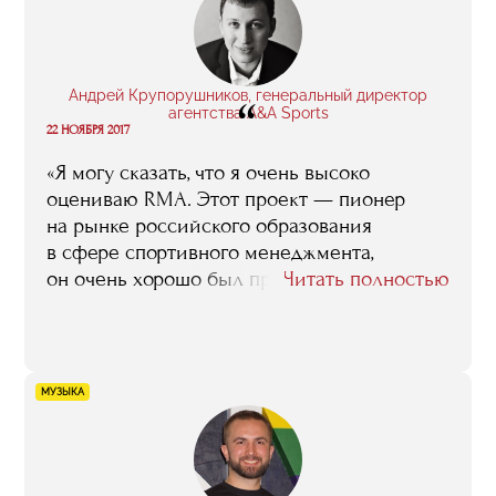
разобраться в рынке и познакомиться
с интересными людьми. У нас преподавали
классные специалисты, пообщаться
с которыми просто так, случайно,
Андрей Крупорушников, генеральный директор
“
не получится».
агентства A&A Sports
22 НОЯБРЯ 2017
«Я могу сказать, что я очень высоко
оцениваю RMA. Этот проект — пионер
на рынке российского образования
в сфере спортивного менеджмента,
он очень хорошо был продуман
Читать полностью
и осуществлен изначально, и, насколько
я могу судить, с тех пор в качестве только
прибавлял. Вам иногда пытаются
подражать, копировать, но, на мой взгляд,
МУЗЫКА
те копии спортивной программы RMA,
которые мы сейчас видим, совершенно
очевидно уступают оригиналу».