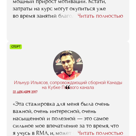
потом и был приведен в исполнение».
мощный прирост мотивации. Кстати,
затраты на курс могут окупиться уже
во время занятий благодаря заключению
Читать полностью
выгодного контракта. Но все-таки самое
главное — это люди, с которыми
я познакомился, — сокурсники
и преподаватели. Люди, которые не боятся
СПОРТ
делать крутые виражи, придумывают
нестандартные решения и меняют
индустрию».
Ильнур Ильясов, сопровождающий сборной Канады
“
на Кубке Первого канала
22 ДЕКАБРЯ 2017
«Эта стажировка для меня была очень
важной, очень интересной, очень
насыщенной и полезной — это самое
сильное мое впечатление за то время, что
я учусь в RMA, и, может быть даже, одно
Читать полностью