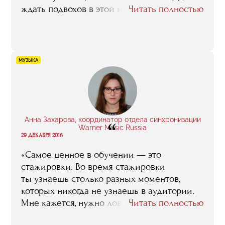
ждать подвохов в этой индустрии.
Читать полностью
Ценность этих знаний в том, что их дают
люди, которые сами прошли через это. Эта
программа — одна большая практика,
которая дает базу знаний и представлений
МУЗЫКА
о том, как работать в дальнейшем. Мне
пригодились очень многие лекции,
которые изначально могут показаться
скучными и неважными:
о транспортировке, страховании,
Анна Захарова, координатор отдела синхронизации
“
техническом оснащении музей и так
Warner Music Russia
29 ДЕКАБРЯ 2016
далее».
«Самое ценное в обучении — это
стажировки. Во время стажировки
ты узнаешь столько разных моментов,
которых никогда не узнаешь в аудитории.
Мне кажется, нужно ловить любую
Читать полностью
возможность реальной работы, а не только