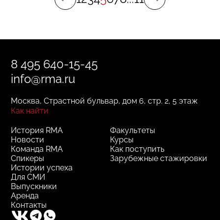
Ты слушаешь их лекции, ты приходишь
к ним на стажировки, ты учишься не только
в теории, но и на практике, ты обрастаешь
полезными знакомствами,
профессиональными связями,
8 495 640-15-45
и ты растешь».
info@rma.ru
Москва, Страстной бульвар, дом 6, стр. 2, 5 этаж
Как найти
История RMA
Факультеты
Новости
Курсы
Команда RMA
Как поступить
Спикеры
Зарубежные стажировки
Истории успеха
Для СМИ
Выпускники
Аренда
Контакты