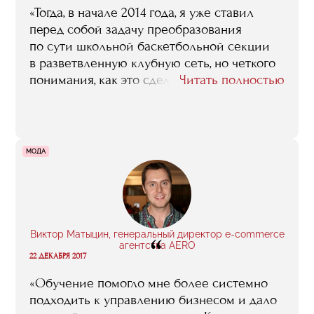
«Тогда, в начале 2014 года, я уже ставил
перед собой задачу преобразования
по сути школьной баскетбольной секции
в разветвленную клубную сеть, но четкого
понимания, как это сделать, и, что самое
Читать полностью
главное, как этот процесс обеспечить
финансово, как обойтись без
госфинансирования, вообще без сторонних
вложений, я не понимал, и очень
МОДА
рассчитывал на то, что обучение в RMA
мне ответы на все эти вопросы подскажет.
Так оно, в общем, и произошло. Достаточно
сказать, что в итоге мой диплом, который
я писал под руководством Сергея
Виктор Матыцин, генеральный директор e-commerce
“
Нечувилина, был посвящен именно теме
агентства AERO
22 ДЕКАБРЯ 2017
построения баскетбольного клуба,
и содержал конкретные денежные
«Обучение помогло мне более системно
расчеты, реальный бизнес-план, который
подходить к управлению бизнесом и дало