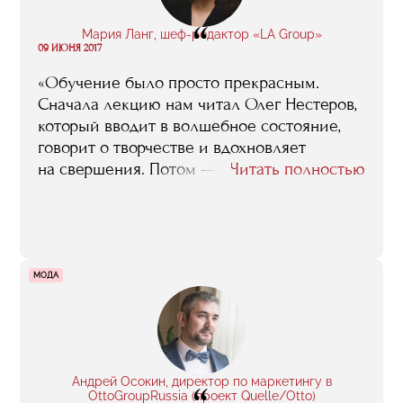
“
Мария Ланг, шеф-редактор «LA Group»
09 ИЮНЯ 2017
«Обучение было просто прекрасным.
Сначала лекцию нам читал Олег Нестеров,
который вводит в волшебное состояние,
говорит о творчестве и вдохновляет
на свершения. Потом — Евгений Сафронов,
Читать полностью
который приземляет, рассказывая прямо
о сложности этой работы. Мне всегда
нравились более жесткие преподаватели,
которые чуть ли не отговаривали нас
от работы в шоу-бизнесе. Было много
МОДА
практических лекций про то, как устроена
билетная политика или как организовать
гастроли. Все эти лекции мне помогли —
я понимаю, с кем работаю, понимаю, что
входит в зону ответственности менеджера
Андрей Осокин, директор по маркетингу в
OttoGroupRussia (проект Quelle/Otto)