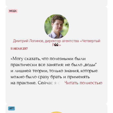
в индустрии и у каждого в карьере: кто-то
открыл своё заведение, кто-то успешно
МОДА
развил проект, кто-то обанкротился, кто-то
открывает свою сеть и так далее. Жизнь
кипит!»
Дмитрий Логинов, директор агентства «Четвертый
“
Рим»
11 ИЮЛЯ 2017
«Могу сказать, что полезными были
практически все занятия: не было „воды“
и лишней теории, только знания, которые
можно было сразу брать и применять
на практике. Сейчас я с большой теплотой
Читать полностью
вспоминаю о времени, проведенном в RMA,
о своих новых друзьях-одногруппниках
и преподавателях. Со многими ребятами
я и сейчас поддерживаю теплые
АРТ
дружеские отношения. Любой из нас