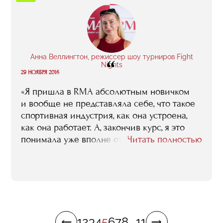
расширяется, ты начинаешь понимать, как
много еще не знаешь. В RMA это
произошло со мной: я начал понимать, что
есть определенные сферы, о которых
я не знал ранее. Начал их изучать
Анна Веллингтон, режиссер шоу турниров Fight
“
и продолжаю этим заниматься».
Nights
29 НОЯБРЯ 2016
«Я пришла в RMA абсолютным новичком
и вообще не представляла себе, что такое
спортивная индустрия, как она устроена,
как она работает. А, закончив курс, я это
понимала уже вполне отчетливо — для
Читать полностью
человека, который работает там, где сейчас
работаю я, это совершенно необходимо.
Очевидным достоинством RMA можно
считать и то, что здесь ты имеешь
возможность общаться с самыми лучшими
и самыми успешными представителями
1
2
3
4
5
6
7
8
...
11
нашего спортивного менеджмента.