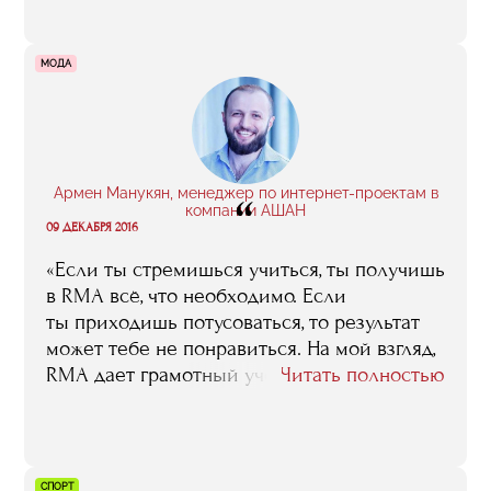
изучать теорию. Стажировки дают
полезные знакомства, которые потом
помогут найти работу или организовать
МОДА
свое мероприятие. Понимание того, как все
устроено и как сделать лучше. Осознание,
что любые сложности преодолимы».
Армен Манукян, менеджер по интернет-проектам в
“
компании АШАН
09 ДЕКАБРЯ 2016
«Если ты стремишься учиться, ты получишь
в RMA всё, что необходимо. Если
ты приходишь потусоваться, то результат
может тебе не понравиться. На мой взгляд,
RMA дает грамотный учебный план
Читать полностью
и профессиональных педагогов-практиков.
Было много откровений — я узнал то, о чем
даже не думал. Когда круг знаний узок,
ты думаешь, что знаешь все. Когда круг
СПОРТ