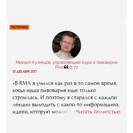
из самых сильных в жизни. С командой
мы расстались очень тепло. Их менеджер
попросил у меня электронный адрес,
сказал, что им понравилось со мной
РЕСТОРАНЫ
работать, пообещал, что будет
рекомендовать меня канадским командам,
которые будут в Россию приезжать
на те или иные турниры».
Михаил Кузнецов, управляющий бара и пивоварни
“
Pivzavod 77
18 ДЕКАБРЯ 2017
«В RMA я учился как раз в то самое время,
когда наша пивоварня еще только
строилась. И поэтому я старался с каждой
лекции выходить с какой-то информацией,
идеей, которую можно было бы поскорее
Читать полностью
применить на практике. Это я сейчас
говорю исключительно о себе. А кто-то
другой может вынести из курса что-то свое,