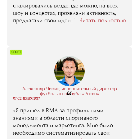
стажировались везде, где можно, на всех
шоу и концертах, проявляли активность,
предлагали свои идеи. Так я близко
Читать полностью
познакомился, с кем хотел, с Линой
Арифулиной, например. Потом работал
сценаристом и режиссером над разными
проектами: „СТС зажигает звезду“,
СПОРТ
„Чириклбразерс“, „Две звезды“».
Александр Чирин, исполнительный директор
“
футбольного клуба «Росич»
07 СЕНТЯБРЯ 2017
«Я пришёл в RMA за профильными
знаниями в области спортивного
менеджмента и маркетинга. Мне было
необходимо систематизировать свои