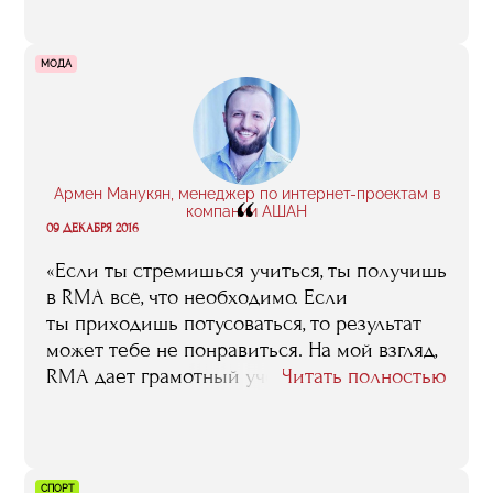
изучать теорию. Стажировки дают
полезные знакомства, которые потом
помогут найти работу или организовать
МОДА
свое мероприятие. Понимание того, как все
устроено и как сделать лучше. Осознание,
что любые сложности преодолимы».
Армен Манукян, менеджер по интернет-проектам в
“
компании АШАН
09 ДЕКАБРЯ 2016
«Если ты стремишься учиться, ты получишь
в RMA всё, что необходимо. Если
ты приходишь потусоваться, то результат
может тебе не понравиться. На мой взгляд,
RMA дает грамотный учебный план
Читать полностью
и профессиональных педагогов-практиков.
Было много откровений — я узнал то, о чем
даже не думал. Когда круг знаний узок,
ты думаешь, что знаешь все. Когда круг
СПОРТ