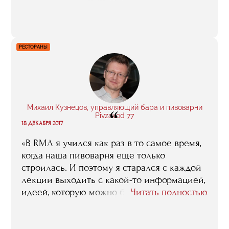
из самых сильных в жизни. С командой
мы расстались очень тепло. Их менеджер
попросил у меня электронный адрес,
сказал, что им понравилось со мной
РЕСТОРАНЫ
работать, пообещал, что будет
рекомендовать меня канадским командам,
которые будут в Россию приезжать
на те или иные турниры».
Михаил Кузнецов, управляющий бара и пивоварни
“
Pivzavod 77
18 ДЕКАБРЯ 2017
«В RMA я учился как раз в то самое время,
когда наша пивоварня еще только
строилась. И поэтому я старался с каждой
лекции выходить с какой-то информацией,
идеей, которую можно было бы поскорее
Читать полностью
применить на практике. Это я сейчас
говорю исключительно о себе. А кто-то
другой может вынести из курса что-то свое,