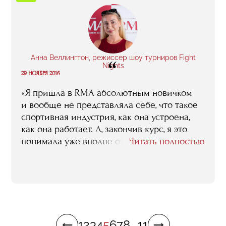
расширяется, ты начинаешь понимать, как
много еще не знаешь. В RMA это
произошло со мной: я начал понимать, что
есть определенные сферы, о которых
я не знал ранее. Начал их изучать
Анна Веллингтон, режиссер шоу турниров Fight
“
и продолжаю этим заниматься».
Nights
29 НОЯБРЯ 2016
«Я пришла в RMA абсолютным новичком
и вообще не представляла себе, что такое
спортивная индустрия, как она устроена,
как она работает. А, закончив курс, я это
понимала уже вполне отчетливо — для
Читать полностью
человека, который работает там, где сейчас
работаю я, это совершенно необходимо.
Очевидным достоинством RMA можно
считать и то, что здесь ты имеешь
возможность общаться с самыми лучшими
и самыми успешными представителями
1
2
3
4
5
6
7
8
...
11
нашего спортивного менеджмента.