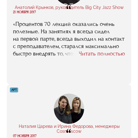
“
Анатолий Крынков, руководитель Big City Jazz Show
21 НОЯБРЯ 2017
«Процентов 70 лекций оказались очень
полезные. На занятиях я всегда сидел
на первой парте, всегда выходил на контакт
с преподавателем, старался максимально
быстро внедрять то, что я узнавал
Читать полностью
на занятии. К примеру, благодаря циклу
лекций „Билеты и билетные программы“
управляющего партнера клуба „ГлавClub
Green Concert“ Михаила Евграфова у меня
увеличились продажи процентов на 30–40.
АРТ
Инструменты, о которых рассказывал
Михаил, до сих пор помогают мне собирать
клубы, и RED в том числе».
Наталия Царева и Ирина Федорова, менеджеры
“
Cosmoscow
07 НОЯБРЯ 2017