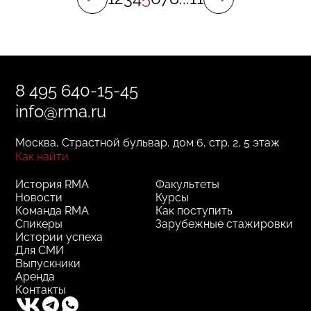
Ты слушаешь их лекции, ты приходишь
к ним на стажировки, ты учишься не только
в теории, но и на практике, ты обрастаешь
полезными знакомствами,
профессиональными связями,
8 495 640-15-45
и ты растешь».
info@rma.ru
Москва, Страстной бульвар, дом 6, стр. 2, 5 этаж
Как найти
История RMA
Факультеты
Новости
Курсы
Команда RMA
Как поступить
Спикеры
Зарубежные стажировки
Истории успеха
Для СМИ
Выпускники
Аренда
Контакты