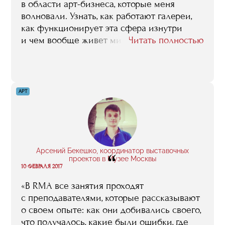
от тебя».
в области арт-бизнеса, которые меня
волновали. Узнать, как работают галереи,
как функционирует эта сфера изнутри
и чем вообще живет мировой арт-рынок.
Читать полностью
Задавался вопросом "Кем я хочу быть
в этом бизнесе?". Курс в RMA помог мне
понять, как устроены эти механизмы.
Я познакомился и пообщался на лекциях
АРТ
с разными специалистами и экспертами
арт-рынка. Это действительно уникальная
возможность. И в целом, когда каждое
занятие нам предлагали разобрать новую
тему, это вдохновляло меня на новые
Арсений Бекешко, координатор выставочных
“
мысли и идеи».
проектов в Музее Москвы
10 ФЕВРАЛЯ 2017
«В RMA все занятия проходят
с преподавателями, которые рассказывают
о своем опыте: как они добивались своего,
что получалось, какие были ошибки, где