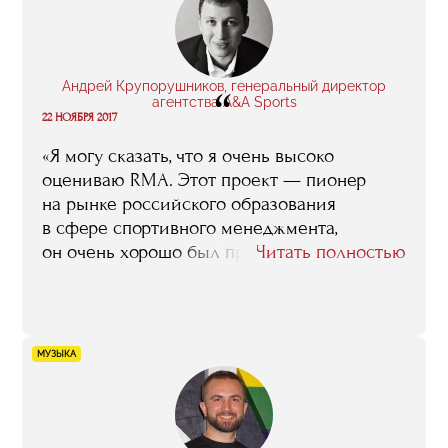
разобраться в рынке и познакомиться
с интересными людьми. У нас преподавали
классные специалисты, пообщаться
с которыми просто так, случайно,
Андрей Крупорушников, генеральный директор
“
не получится».
агентства A&A Sports
22 НОЯБРЯ 2017
«Я могу сказать, что я очень высоко
оцениваю RMA. Этот проект — пионер
на рынке российского образования
в сфере спортивного менеджмента,
он очень хорошо был продуман
Читать полностью
и осуществлен изначально, и, насколько
я могу судить, с тех пор в качестве только
прибавлял. Вам иногда пытаются
подражать, копировать, но, на мой взгляд,
МУЗЫКА
те копии спортивной программы RMA,
которые мы сейчас видим, совершенно
очевидно уступают оригиналу».