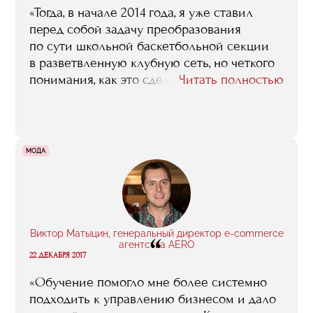
«Тогда, в начале 2014 года, я уже ставил
перед собой задачу преобразования
по сути школьной баскетбольной секции
в разветвленную клубную сеть, но четкого
понимания, как это сделать, и, что самое
Читать полностью
главное, как этот процесс обеспечить
финансово, как обойтись без
госфинансирования, вообще без сторонних
вложений, я не понимал, и очень
МОДА
рассчитывал на то, что обучение в RMA
мне ответы на все эти вопросы подскажет.
Так оно, в общем, и произошло. Достаточно
сказать, что в итоге мой диплом, который
я писал под руководством Сергея
Виктор Матыцин, генеральный директор e-commerce
“
Нечувилина, был посвящен именно теме
агентства AERO
22 ДЕКАБРЯ 2017
построения баскетбольного клуба,
и содержал конкретные денежные
«Обучение помогло мне более системно
расчеты, реальный бизнес-план, который
подходить к управлению бизнесом и дало