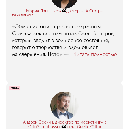
“
Мария Ланг, шеф-редактор «LA Group»
09 ИЮНЯ 2017
«Обучение было просто прекрасным.
Сначала лекцию нам читал Олег Нестеров,
который вводит в волшебное состояние,
говорит о творчестве и вдохновляет
на свершения. Потом — Евгений Сафронов,
Читать полностью
который приземляет, рассказывая прямо
о сложности этой работы. Мне всегда
нравились более жесткие преподаватели,
которые чуть ли не отговаривали нас
от работы в шоу-бизнесе. Было много
МОДА
практических лекций про то, как устроена
билетная политика или как организовать
гастроли. Все эти лекции мне помогли —
я понимаю, с кем работаю, понимаю, что
входит в зону ответственности менеджера
Андрей Осокин, директор по маркетингу в
OttoGroupRussia (проект Quelle/Otto)