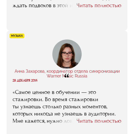
ждать подвохов в этой индустрии.
Читать полностью
Ценность этих знаний в том, что их дают
люди, которые сами прошли через это. Эта
программа — одна большая практика,
которая дает базу знаний и представлений
МУЗЫКА
о том, как работать в дальнейшем. Мне
пригодились очень многие лекции,
которые изначально могут показаться
скучными и неважными:
о транспортировке, страховании,
Анна Захарова, координатор отдела синхронизации
“
техническом оснащении музей и так
Warner Music Russia
29 ДЕКАБРЯ 2016
далее».
«Самое ценное в обучении — это
стажировки. Во время стажировки
ты узнаешь столько разных моментов,
которых никогда не узнаешь в аудитории.
Мне кажется, нужно ловить любую
Читать полностью
возможность реальной работы, а не только