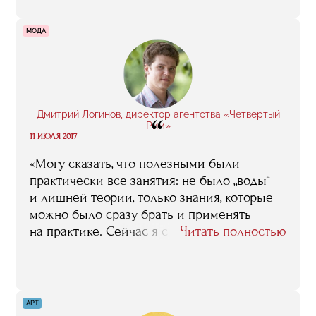
в индустрии и у каждого в карьере: кто-то
открыл своё заведение, кто-то успешно
МОДА
развил проект, кто-то обанкротился, кто-то
открывает свою сеть и так далее. Жизнь
кипит!»
Дмитрий Логинов, директор агентства «Четвертый
“
Рим»
11 ИЮЛЯ 2017
«Могу сказать, что полезными были
практически все занятия: не было „воды“
и лишней теории, только знания, которые
можно было сразу брать и применять
на практике. Сейчас я с большой теплотой
Читать полностью
вспоминаю о времени, проведенном в RMA,
о своих новых друзьях-одногруппниках
и преподавателях. Со многими ребятами
я и сейчас поддерживаю теплые
АРТ
дружеские отношения. Любой из нас