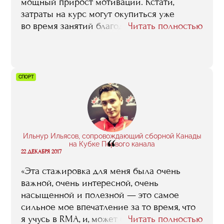
потом и был приведен в исполнение».
мощный прирост мотивации. Кстати,
затраты на курс могут окупиться уже
во время занятий благодаря заключению
Читать полностью
выгодного контракта. Но все-таки самое
главное — это люди, с которыми
я познакомился, — сокурсники
и преподаватели. Люди, которые не боятся
СПОРТ
делать крутые виражи, придумывают
нестандартные решения и меняют
индустрию».
Ильнур Ильясов, сопровождающий сборной Канады
“
на Кубке Первого канала
22 ДЕКАБРЯ 2017
«Эта стажировка для меня была очень
важной, очень интересной, очень
насыщенной и полезной — это самое
сильное мое впечатление за то время, что
я учусь в RMA, и, может быть даже, одно
Читать полностью