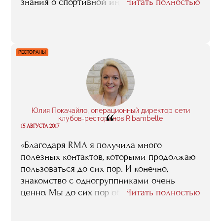
знания о спортивной индустрии,
Читать полностью
накопленные в процессе работы. Так же
мне были интересны новые знакомства,
деловые контакты, международные
стажировки. Если резюмировать
РЕСТОРАНЫ
и говорить о том, оправдались ли мои
ожидания от обучения в RMA, то да —
оправдались. Я получил всё, что хотел».
Юлия Покачайло, операционный директор сети
“
клубов-ресторанов Ribambelle
15 АВГУСТА 2017
«Благодаря RMA я получила много
полезных контактов, которыми продолжаю
пользоваться до сих пор. И конечно,
знакомство с одногруппниками очень
ценно. Мы до сих пор общаемся,
Читать полностью
переписываемся в закрытой группе
в Фейсбуке и обсуждаем, что происходит