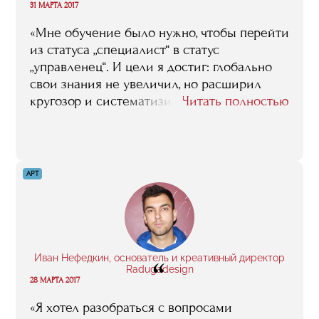
“
звезды и как найти с ним общий язык».
31 МАРТА 2017
«Мне обучение было нужно, чтобы перейти
из статуса „специалист“ в статус
„управленец“. И цели я достиг: глобально
свои знания не увеличил, но расширил
кругозор и систематизировал знания. И,
Читать полностью
конечно, обучение способствовало
интеграции в индустрию. Для бизнес-
образования 50% успеха — это нетворкинг.
У меня колоссальное количество
АРТ
профессиональных связей, знакомых
и друзей благодаря RMA. Важно уметь
правильно подходить к обучению, потому
что в RMA многое дают, но этими
возможностями нужно уметь
Иван Нефедкин, основатель и креативный директор
“
воспользоваться. Здесь открывается много
Radugadesign
28 МАРТА 2017
дверей, даются хорошие знания,
но результат обучения всегда зависит
«Я хотел разобраться с вопросами