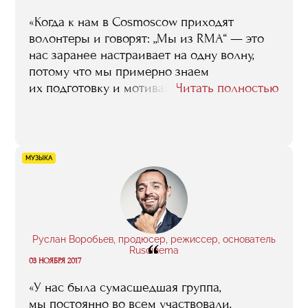
«Когда к нам в Cosmoscow приходят
волонтеры и говорят: „Мы из RMA“ — это
нас заранее настраивает на одну волну,
потому что мы примерно знаем
их подготовку и мотивацию. К тем, кто
Читать полностью
учится в RMA, есть доверие. Вообще, это
нереально круто, что у нас есть такое
комьюнити. RMA — это своя
профессиональная тусовка, которая очень
МУЗЫКА
сильно помогает и облегчает жизнь
по многим вопросам».
Руслан Воробьев, продюсер, режиссер, основатель
“
Ruscinema
03 НОЯБРЯ 2017
«У нас была сумасшедшая группа,
мы постоянно во всем участвовали,