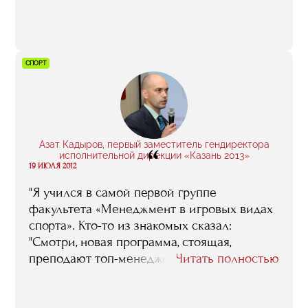
«Менеджмент в игровых видах спорта»
Игорем Колесовым постоянно на этот счет
мнениями обмениваемся, думаем со
временем сформировать какой-то курс
СПОРТ
лекций, мастер-классов, который помогал
бы молодым игрокам относительно
безболезненно решать проблемы,
связанные с переходом из юношеского
футбола во взрослый..."
Азат Кадыров, первый заместитель гендиректора
“
исполнительной дирекции «Казань 2013»
19 ИЮЛЯ 2012
"Я учился в самой первой группе
факультета «Менеджмент в игровых видах
спорта». Кто-то из знакомых сказал:
"Смотри, новая программа, стоящая,
преподают топ-менеджеры: из клубов, из
Читать полностью
федераций…" Я пошел. И не жалею. Даже
больше скажу: если бы время было, я рад
был бы постоянно на таких курсах учится,