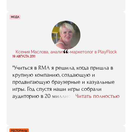
любые вопросы отвечали"
МОДА
“
Ксения Маслова, аналитик-маркетолог в PlayFlock
19 АВГУСТА 2011
"Учиться в RMA я решила, когда пришла в
крупную компанию, создающую и
продвигающую браузерные и казуальные
игры. Год спустя наши игры собрали
аудиторию в 20 миллионов человек в 7
Читать полностью
крупных социальных медиа, и сейчас
PlayFlock входит в 20-ку самых
влиятельных издателей приложений для
соцсетей в мире".
РЕСТОРАНЫ