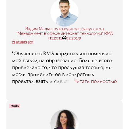
Вадим Малыч, руководитель факультета
"Менеджмент в сфере интернет-технологий" RMA
“
(11.2011 - 02.2013)
23 НОЯБРЯ 2011
"Обучение в RMA кардинально поменяло
мой взгляд на образование. Больше всего
привлекало то, что прослушав теорию, мы
могли применить ее в конкретных
проектах, взять и сделать что-то свое.
Читать полностью
Совместные стажировки и практические
задания сплотили нашу группу, мы
превратились в команду. Мы получили
МОДА
бесценный опыт работы, а главное -
контакты и связи с людьми индустрии, с
которыми дружим до сих пор "