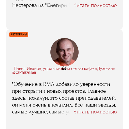
Нестерова из "Снегири Records", Ильи
Читать полностью
Бачурина... Надеемся, скоро о "Ю-Ю-Ю"
узнает вся наша необъятная страна"
РЕСТОРАНЫ
“
Павел Иванов, управляющий сетью кафе «Духовка»
15 СЕНТЯБРЯ 2011
"Обучение в RMA добавило уверенности
при открытии новых проектов. Главное
здесь, пожалуй, это состав преподавателей,
он меня очень впечатлил. Все наши звезды,
самые лучшие, самые успешные. И учили
Читать полностью
они нас не формально: сколько
требовалось, столько и общались, на