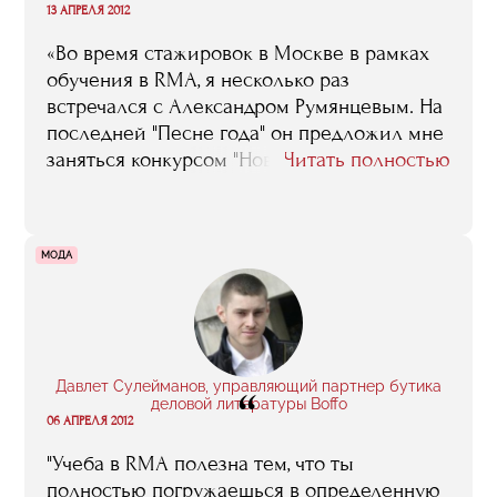
“
13 АПРЕЛЯ 2012
«Во время стажировок в Москве в рамках
обучения в RMA, я несколько раз
встречался с Александром Румянцевым. На
последней "Песне года" он предложил мне
заняться конкурсом "Новая волна", потому
Читать полностью
что мы уже успели познакомиться, и он
знал, кто я и чем занимаюсь...»
МОДА
Давлет Сулейманов, управляющий партнер бутика
“
деловой литературы Boffo
06 АПРЕЛЯ 2012
"Учеба в RMA полезна тем, что ты
полностью погружаешься в определенную