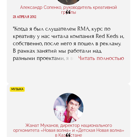
Александр Сопенко, руководитель креативной
“
группы
23 АПРЕЛЯ 2012
"Когда я был слушателем RMA, курс по
креативу у нас читала компания Red Keds и,
собственно, после него я пошел в рекламу.
В рамках занятий мы работали над
разными проектами, я всем понравился и
Читать полностью
меня пригласили стажироваться. Тогда я
понял, что это мое, сформулировал свои
профессиональные интересы и начал
карьеру в этой сфере..."
МУЗЫКА
Жанат Муканов, директор национального
оргкомитета «Новая волна» и «Детская Новая волна»
в Казахстане