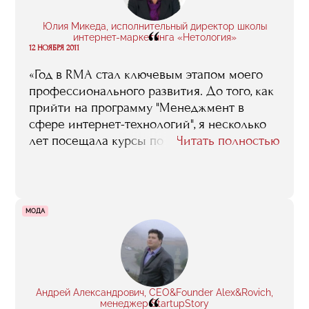
Юлия Микеда, исполнительный директор школы
“
интернет-маркетинга «Нетология»
12 НОЯБРЯ 2011
«Год в RMA стал ключевым этапом моего
профессионального развития. До того, как
прийти на программу "Менеджмент в
сфере интернет-технологий", я несколько
лет посещала курсы по интернет-
Читать полностью
продвижению и в какой-то момент поняла,
что на этом рынке есть ниша. В процессе
учебы здесь я стала продумывать
реализацию проекта собственных
МОДА
краткосрочных курсов, а сегодня моей
школе помогают Дмитрий Сатин, Дамир
Халилов, Сергей Спивак и бывшие
одногруппники, которых я встретила в
RMA».
Андрей Александрович, CEO&Founder Alex&Rovich,
менеджер StartupStory