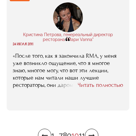
Кристина Петрова, генереальный директор
“
ресторана "Мари Vanna"
24 ИЮЛЯ 2011
«После того, как я закончила RMA, у меня
уже возникло ощущение, что я многое
знаю, многое могу, что вот эти лекции,
которые нам читали наши лучшие
рестораторы, они даром пройти не могли. И
Читать полностью
из официантов попала сразу в директора -
на меньшее была не согласна».
1
...
7
8
9
10
11