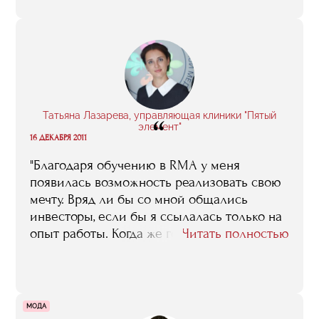
компаний Аркадия Новикова и Ginza
Project"
Татьяна Лазарева, управляющая клиники "Пятый
“
элемент"
16 ДЕКАБРЯ 2011
"Благодаря обучению в RMA у меня
появилась возможность реализовать свою
мечту. Вряд ли бы со мной общались
инвесторы, если бы я ссылалась только на
опыт работы. Когда же говоришь, что
Читать полностью
закончила программу «Менеджмент в
индустрии красоты и медицинском
бизнесе», твои проекты воспринимают
совсем по-другому"
МОДА