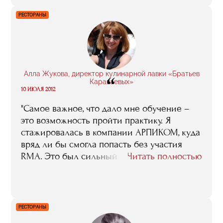
что-то новое узнавать, как-то
РЕСТОРАНЫ
совершенствоваться. В нынешней работе
это совершенно необходимо, потому что
Универсиада – проект чрезвычайно
масштабный, разносторонний... "
Алла Жукова, директор кулинарной лавки «Братьев
“
Караваевых»
10 ИЮЛЯ 2012
"Самое важное, что дало мне обучение –
это возможность пройти практику. Я
стажировалась в компании АРПИКОМ, куда
вряд ли бы смогла попасть без участия
RMA. Это был сильный толчок. Именно
Читать полностью
после этой стажировки я поняла, что могу
идти работать куда угодно..."
РЕСТОРАНЫ