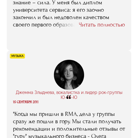
знание – сила. У меня был диплом
университета сервиса: я его заочно
закончил и был недоволен качеством
своего первого образования. Врать не буду:
Читать полностью
на всех занятиях в RMA я, конечно, не был,
но много старался не пропускать. А то, что
пропускал, стремился восполнить –
созванивался с ребятами, забирал у них
МУЗЫКА
лекции, материалы. Диплом – про работу с
болельщиками на примере «Динамо» –
писал сам. Времени было мало, пришлось
защиту переносить. Защитился в итоге, не
со своей группой, – но защитился. На
Джемма Злыднева, вокалистка и лидер рок-группы
“
«пять», кстати".
Ю-Ю-Ю
15 СЕНТЯБРЯ 2011
"Когда мы пришли в RMA, дела у группы
сразу же пошли в гору. Мы стали получать
рекомендации и положительные отзывы от
"гуру" музыкального бизнеса - Олега