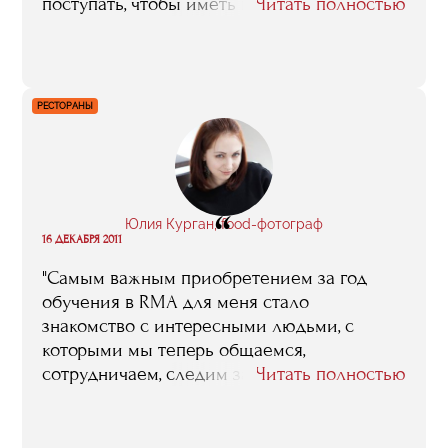
поступать, чтобы иметь возможность
Читать полностью
поучиться у известных людей индустрии и
получить практические знания, и вот
сейчас я уже занимаюсь развитием
ресторанного холдинга"
РЕСТОРАНЫ
“
Юлия Курган, food-фотограф
16 ДЕКАБРЯ 2011
"Самым важным приобретением за год
обучения в RMA для меня стало
знакомство с интересными людьми, с
которыми мы теперь общаемся,
сотрудничаем, следим за
Читать полностью
профессиональными успехами друг друга,
делимся опытом. Например, сейчас в числе
моих заказчиков рестораны Группы