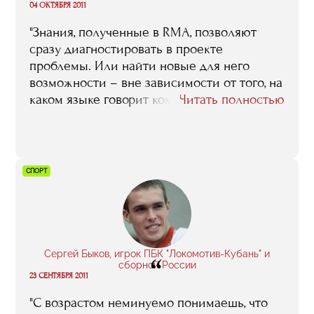
“
04 ОКТЯБРЯ 2011
"Знания, полученные в RMA, позволяют
сразу диагностировать в проекте
проблемы. Или найти новые для него
возможности – вне зависимости от того, на
каком языке говорит команда стартапа, и в
Читать полностью
чём специфика ее продукта. Я убедился в
этом, работая в фонде Apaxys Ventures в
Кремниевой долине"
СПОРТ
Сергей Быков, игрок ПБК "Локомотив-Кубань" и
“
сборной России
23 СЕНТЯБРЯ 2011
"C возрастом неминуемо понимаешь, что