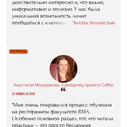
действительно интересно и, что важно,
информативно и полезно. У нас была
уникальная возможность лично
пообщаться с ключевыми фигурами арт-
Читать полностью
сферы, задать им интересующие нас
вопросы, узнать об их личном опыте.
Интересны были выездные занятия,
которые проводились на разных
РЕСТОРАНЫ
площадках. Запомнились поездки в Санкт-
Петербург на церемонию вручения премии
Сергея Курехина и в Германию на
Берлинскую биеннале"
Анастасия Мещерякова, совладелец проекта Coffee
“
Piu
12 ФЕВРАЛЯ 2013
"Мне очень понравился процесс обучения
на ресторанном факультете RMA.
Особенно основной раздел, тот, что читали
практики – это просто бесценная