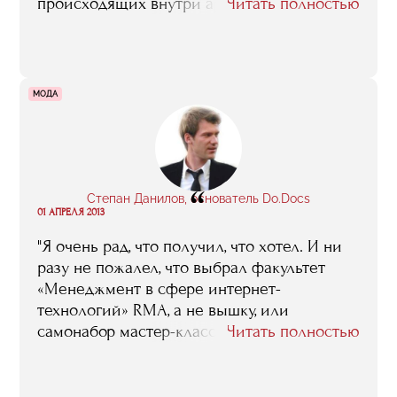
происходящих внутри арт-рынка. И только
Читать полностью
в процессе обучения я смогла понять, по
каким законам живет арт-индустрия,
познакомиться с интересными людьми и
прояснить для себя какие-то вещи,
МОДА
связанные с транспортировкой предметов
искусства, пиаром выставочных проектов,
особенностями монтажа и т.д. А это очень
важная информация, когда делаешь
“
выставку "с нуля"»
Степан Данилов, основатель Do.Docs
01 АПРЕЛЯ 2013
"Я очень рад, что получил, что хотел. И ни
разу не пожалел, что выбрал факультет
«Менеджмент в сфере интернет-
технологий» RMA, а не вышку, или
самонабор мастер-классов. И я, правда,
Читать полностью
хвастаюсь перед друзьями, что был в
офисах Google, Яндекса, что меня учили
лидеры сегментов, известные персоны..."