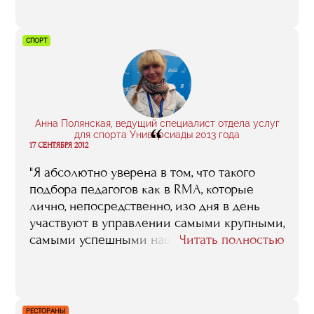
могу сказать, что образование RMA вышло
на новый уровень. Когда я общаюсь с
людьми, которые сейчас учатся на
СПОРТ
факультете или недавно его закончили, то
слышу впечатления отличные от тех,
которые когда-то озвучивала я. В такие
моменты я искренне рада за RMA"
Анна Полянская, ведущий специалист отдела услуг
“
для спорта Универсиады 2013 года
17 СЕНТЯБРЯ 2012
"Я абсолютно уверена в том, что такого
подбора педагогов как в RMA, которые
лично, непосредственно, изо дня в день
участвуют в управлении самыми крупными,
самыми успешными нашими – да и не
Читать полностью
только нашими спортивными проектами,
нет больше ни в одном вузе, ни в одной
бизнес-школе. Те знания, тот опыт, который
эти люди способны передать, их и
РЕСТОРАНЫ