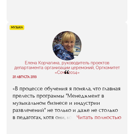
представление о том, сколько что при
производстве клипа стоит. Так что даже
когда я снималась в самом первом моем
клипе, одурачить меня, запросить
МУЗЫКА
втридорога, скажем, за аренду аппаратуры,
было практически невозможно».
Елена Корчагина, руководитель проектов
департамента организации церемоний, Оргкомитет
“
«Сочи 2014»
20 АВГУСТА 2013
«В процессе обучения я поняла, что главная
прелесть программы "Менеджмент в
музыкальном бизнесе и индустрии
развлечений" не только и даже не столько
в педагогах, хотя они, конечно, все люди
Читать полностью
известные, в высшей степени
компетентные и вообще замечательные.