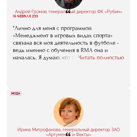
“
Андрей Громов, генеральный директор ФК «Рубин»
19 ФЕВРАЛЯ 2013
"Лично для меня с программой
«Менеджмент в игровых видах спорта»
связана вся моя деятельность в футболе -
ведь именно с обучения в RMA она и
началась. Я думаю, что главной заслугой
Читать полностью
этой программы является то, что она
прокладывает дорогу в профессию новому
поколению спортивных менеджеров -
молодых, энергичных, современно
мыслящих. Сейчас мы видим, как
МОДА
представители этого поколения
спортивных управленцев постепенно
выходят на первые роли"
Ирина Митрофанова, генеральный директор ЗАО
«Аргументы и Факты»