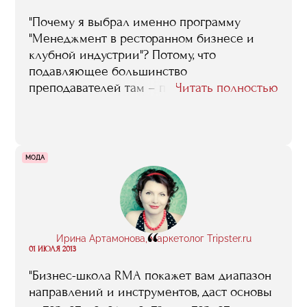
"Почему я выбрал именно программу
"Менеджмент в ресторанном бизнесе и
клубной индустрии"? Потому, что
подавляющее большинство
преподавателей там – практики, люди,
Читать полностью
знающие этот бизнес не по книжкам, а по
собственным проектам, успешным или не
очень, в общем, люди с реальным опытом.
Я очень многому там научился, в том числе
МОДА
и в плане раскрутки, продвижения бизнеса.
На занятия Назарова ходил с огромным
удовольствием, да и сейчас стараюсь их не
пропускать. Многих преподавателей могу с
“
благодарностью вспомнить: Семанову
Ирина Артамонова, маркетолог Tripster.ru
Ольгу, например, ее лекции по меню-
01 ИЮЛЯ 2013
инжинирингу мне очень пригодились"
"Бизнес-школа RMA покажет вам диапазон
направлений и инструментов, даст основы