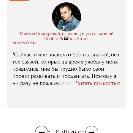
получить-то больше негде..."
Михаил Подгурский, владелец и управляющий
“
Double Bourbon Street
28 АВГУСТА 2012
"Сейчас точно знаю, что без тех знаний, без
тех связей, которые за время учебы у меня
появились, мне бы трудно было свой
проект развивать и продвигать. Поэтому я
ни разу не пожалел, что пришел в RMA..."
Читать полностью
1
...
6
7
8
9
10
11