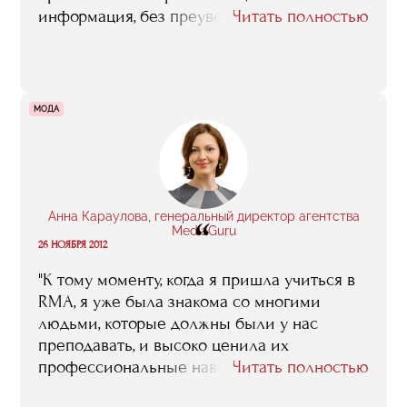
информация, без преувеличения. Именно
Читать полностью
потому, что это – люди из бизнеса, это
реальная жизнь, это тот самый опыт,
который можно приобрести, только
работая с живыми проектами, в книжках
МОДА
такого не вычитаешь"
Анна Караулова, генеральный директор агентства
“
MediaGuru
26 НОЯБРЯ 2012
"К тому моменту, когда я пришла учиться в
RMA, я уже была знакома со многими
людьми, которые должны были у нас
преподавать, и высоко ценила их
профессиональные навыки. Конечно, тогда
Читать полностью
все только начиналось. И сейчас я точно