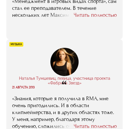
«Менеджмент в игровых видах спорта», сам
стал ее преподавателем. В течение
нескольких лет Максим возглавляет отдел
Читать полностью
продаж флагмана отечественного
баскетбола, ЦСКА, и читает нынешним
слушателям факультета лекции на тему
«Маркетинговая политика спортивного
МУЗЫКА
клуба». Ниже вы можете ознакомиться с
отчетом о занятии, которое он провел в
октябре 2007 года.
Наталья Тумшевиц, певица, участница проекта
“
«Фабрика Звезд»
21 АВГУСТА 2013
«Знания, которые я получила в RMA, мне
очень пригодились. И в области
клипмейкерства, и в других областях тоже.
У меня, например, благодаря этому
обучению, сложились очень четкое
Читать полностью