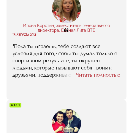
Илона Корстин, заместитель генерального
“
директора, Единая Лига ВТБ
16 АВГУСТА 2013
"Пока ты играешь, тебе создают все
условия для того, чтобы ты думал только о
спортивном результате, ты окружен
людьми, которые называют себя твоими
друзьями, поддерживают тебя. Но в один
Читать полностью
прекрасный день все это заканчивается, и
ты понимаешь, что устраивать свою жизнь
после спорта тебе придется
самостоятельно. С этой точки зрения
СПОРТ
программа «Менеджмент в игровых видах
спорта» хороша тем, что позволяет
спортсменам, завершившим карьеру,
остаться в индустрии"