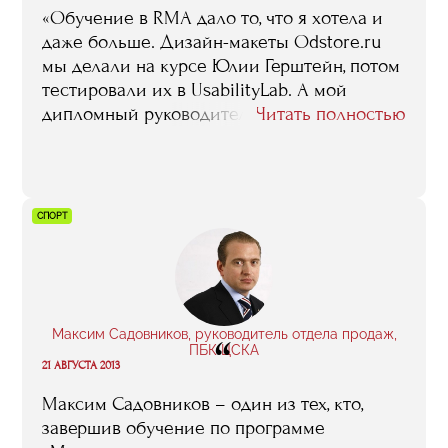
«Обучение в RMA дало то, что я хотела и
даже больше. Дизайн-макеты Odstore.ru
мы делали на курсе Юлии Герштейн, потом
тестировали их в UsabilityLab. А мой
дипломный руководитель Николай
Читать полностью
Шестаков, читавший у нас
«Клиентоориентированный сервис», помог
не только с дипломом, но и с пониманием
того, как должен работать наш бизнес.
СПОРТ
Принципы, рассказанные им на занятиях,
мы используем ежедневно».
Максим Садовников, руководитель отдела продаж,
“
ПБК ЦСКА
21 АВГУСТА 2013
Максим Садовников – один из тех, кто,
завершив обучение по программе