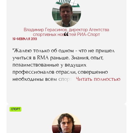
Владимир Герасимов, директор Агентства
“
спортивных новостей РИА-Спорт
19 ФЕВРАЛЯ 2013
"Жалею только об одном - что не пришел
учиться в RMA раньше. Знания, опыт,
позаимствованные у ведущих
профессионалов отрасли, совершенно
необходимы всем спортивным
Читать полностью
менеджерам, рассчитывающим всерьез
поработать на благо нашего спорта и
оставить заметный след в его истории"
СПОРТ