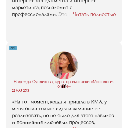
интернет-менеджмента и интернет-
маркетинга, познакомит с
профессионалами. Это немало, поверьте. И
Читать полностью
еще - общайтесь с одногруппниками,
другими выпускниками, преподавателями.
Звезды Рунета — в меру открытые и
доброжелательные. Кто знает, может быть,
рядом ходят ваши потенциальные
АРТ
работодатели, инвесторы, команда вашей
мечты, в конце концов"
Надежда Сусликова, куратор выставки «Мифология
“
online»
22 МАЯ 2013
«На тот момент, когда я пришла в RMA, у
меня была только идея и желание ее
реализовать, но не было для этого навыков
и понимания ключевых процессов,