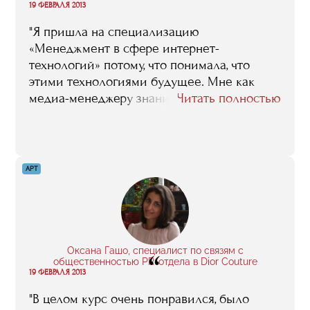
“
19 ФЕВРАЛЯ 2013
"Я пришла на специализацию
«Менеджмент в сфере интернет-
технологий» потому, что понимала, что
этими технологиями будущее. Мне как
медиа-менеджеру знания, полученные во
Читать полностью
время обучения, были совершенно
необходимы: ведь ярко выраженная
тенденция последних лет состоит в том,
что СМИ уходят именно в интернет. Сейчас
АРТ
я могу уверенно сказать: я училась не зря!
Спасибо нашим преподавателям. И RMA"
Оксана Гашо, специалист по связям с
“
общественностью PR-отдела в Dior Couture
19 ФЕВРАЛЯ 2013
"В целом курс очень понравился, было