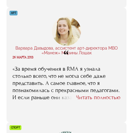
АРТ
Варвара Давыдова, ассистент арт-директора МВО
“
«Манеж» Марины Лошак
26 МАРТА 2013
«За время обучения в RMA я узнала
столько всего, что не могла себе даже
представить. А самое главное, что я
познакомилась с прекрасными педагогами.
И если раньше они казались мне
Читать полностью
абсолютно недоступными, то сейчас я
знаю, что лично могу обратиться за
помощью к каждому из них»
СПОРТ