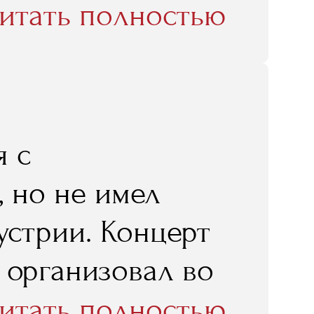
чения, в том
итать полностью
RMA!»
я с
 но не имел
устрии. Концерт
 организовал во
мостоятельным
итать полностью