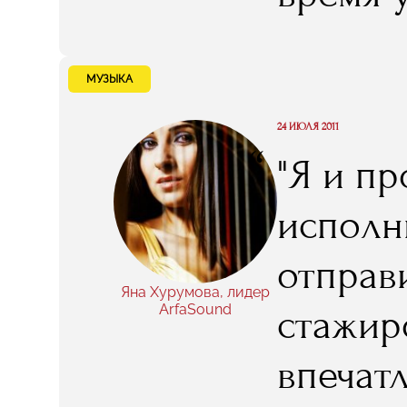
шагом 
состоя
МУЗЫКА
RMA..."
24 ИЮЛЯ 2011
“
"Я и пр
исполни
отправ
Яна Хурумова, лидер
ArfaSound
стажир
впечат