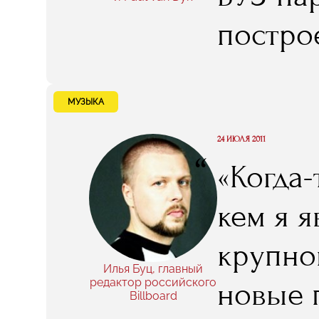
постро
коллег"
МУЗЫКА
24 ИЮЛЯ 2011
“
«Когда-
кем я 
крупног
Илья Буц, главный
редактор российского
новые 
Billboard