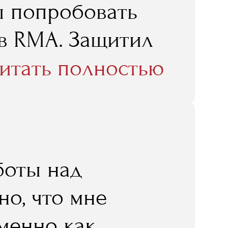
ы попробовать
 в RMA. Защитил
а, а уже через
итать полностью
ктике".
боты над
но, что мне
именно как