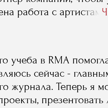
ена работа с артистами
Ч
.
то учеба в RMA помогла
являюсь сейчас - главн
о журнала. Теперь я мо
проекты, презентовать