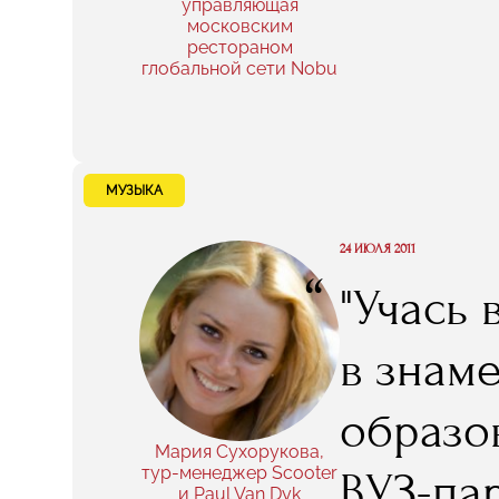
управляющая
московским
рестораном
глобальной сети Nobu
МУЗЫКА
24 ИЮЛЯ 2011
“
"Учась 
в знам
образо
Мария Сухорукова,
тур-менеджер Scooter
ВУЗ-пар
и Paul Van Dyk