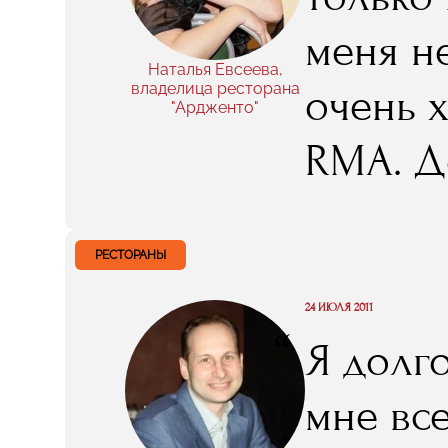
меня н
Наталья Евсеева,
владелица ресторана
очень х
"Ардженто"
RMA. Д
бухгалт
специа
РЕСТОРАНЫ
конечн
24 ИЮЛЯ 2011
“
Я долг
помогае
мне вс
без ко