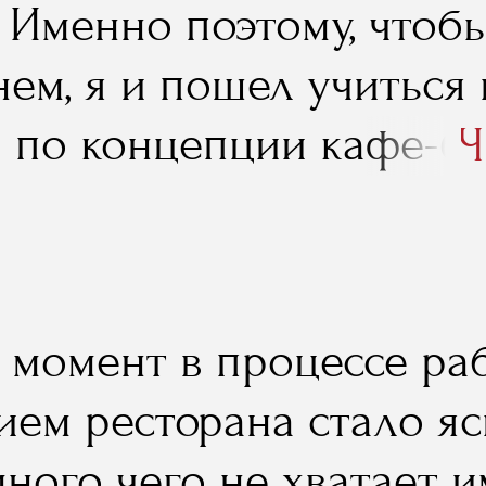
. Именно поэтому, чтоб
а учеба в RMA".
нем, я и пошел учиться
 по концепции кафе-бар
Ч
 реализовал его на пра
н момент в процессе ра
ием ресторана стало яс
много чего не хватает 