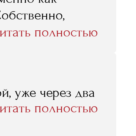
Собственно,
чится в RMA, и
итать полностью
 я там получил,
 в нынешнем
й, уже через два
итать полностью