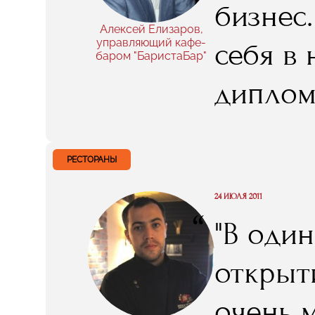
бизнес
мне дал
Алексей Елизаров,
управляющий кафе-
себя в 
баром "БаристаБар"
диплом
полгода
РЕСТОРАНЫ
24 ИЮЛЯ 2011
“
"В оди
открыт
очень 