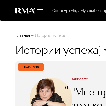
Спорт
Арт
Мода
Музыка
Ресто
Главная
Истории успеха
Истории успеха
В
РЕСТОРАНЫ
24 ИЮЛЯ 2011
“
"Мне н
только 