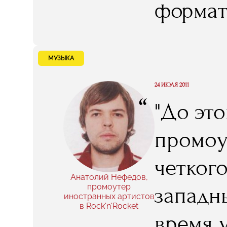
формат
числе -
МУЗЫКА
24 ИЮЛЯ 2011
“
"До это
промоу
четког
Анатолий Нефедов,
промоутер
западны
иностранных артистов
в Rock'n'Rocket
время 