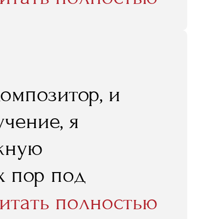
знеса. Но он не
преподавателей
композитор, и
чение, я
ежную
х пор под
онтакты, нашла
итать полностью