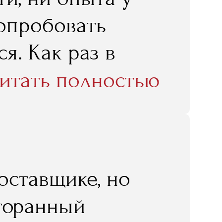
попробовать
я. Как раз в
стом по
итать полностью
 я эту
олучила мне,
боте очень
оставщике, но
е знания, те,
сторанный
но ресторатору,