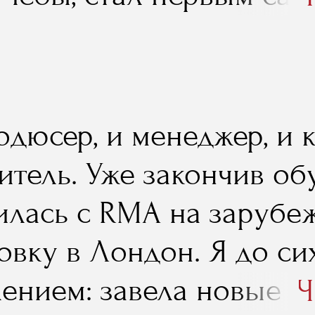
в мире музыкального би
лся бы, не будь рядом 
одюсер, и менеджер, и 
тель. Уже закончив обу
илась с RMA на заруб
овку в Лондон. Я до си
лением: завела новые к
Ч