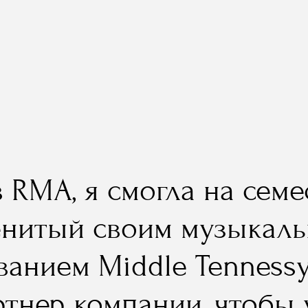
в RMA, я смогла на сем
енитый своим музыкаль
ванием Middle Tennessy
тнер компании, чтобы у