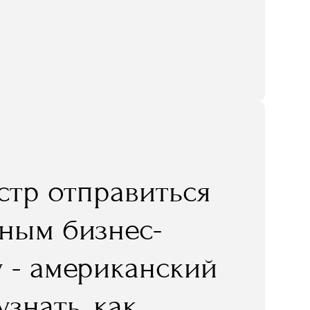
естр отправиться
ным бизнес-
 - американский
знать, как