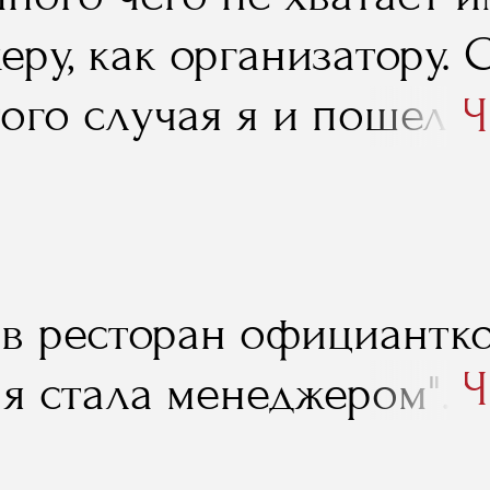
ру, как организатору. 
ого случая я и пошел у
Ч
 учеба, знания, которые
помогли, в том числе и
".
 в ресторан официантко
Ч
 я стала менеджером".