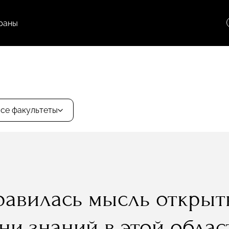
раны
се факультеты
равилась мысль открыть
ни знаний в этой облас