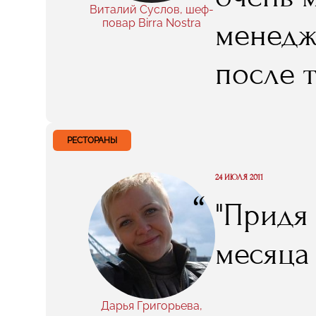
Виталий Суслов, шеф-
повар Birra Nostra
менедже
после т
мне эта
очень 
РЕСТОРАНЫ
проекте
24 ИЮЛЯ 2011
“
"Придя
месяца
Дарья Григорьева,