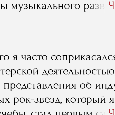
ы музыкального развле
Ч
 в интернет. Спасибо, 
го я часто соприкасалс
терской деятельностью,
о представления об инд
х рок-звезд, который я
учебы, стал первым са
Ч