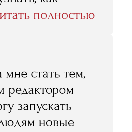
 у западных
итать полностью
 мне стать тем,
ым редактором
гу запускать
 людям новые