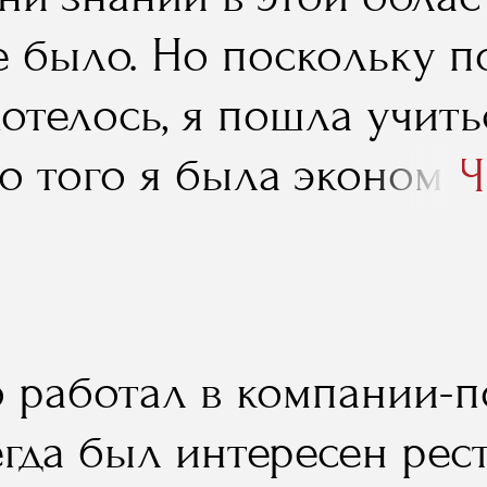
е было. Но поскольку 
отелось, я пошла учитьс
о того я была экономи
Ч
ерскому учету, и то, что
льность в свое время п
о, в моей нынешней ра
о работал в компании-п
т. А вот уже профильны
егда был интересен ре
торых не обойтись имен