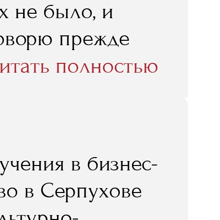
х не было, и
исе по
говорю прежде
связях, которые у
итать полностью
учению в RMA. Я
ор сотрудников
. Оборудование
учения в бизнес-
воих бывших
во в Серпухове
ыми даже работаю
льтурно-