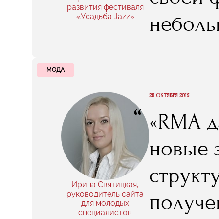
и увере
развития фестиваля
неболь
«Усадьба Jazz»
ты види
органи
МОДА
понять 
28 ОКТЯБРЯ 2015
“
«RMA д
и еще р
новые з
когда б
структ
развит
Ирина Святицкая,
руководитель сайта
получе
для молодых
заменит
специалистов