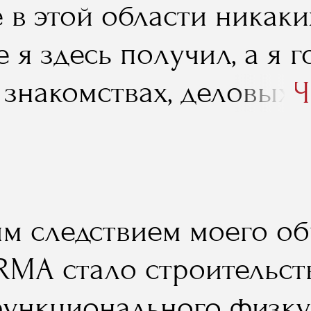
 в этой области никаки
енном коробочном серв
 я здесь получил, а я 
витию BoxBetter».
 знакомствах, деловых 
Ч
оявились, благодаря об
тно скажу – я до сих п
RMA ищу, консультантов
м следствием моего об
ример, закупаю через с
RMA стало строительст
уппников, а с некотор
ункционального физку