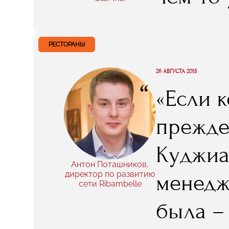
вложени
отдель
вами, в
анализи
РЕСТОРАНЫ
проект
26 АВГУСТА 2015
“
«Если к
скучным
прежде
непоср
Куджиа
также 
Антон Поташников,
директор по развитию
менедж
сети Ribambelle
как вс
была –
ценное