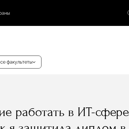
раны
се факультеты
ие работать в ИТ-сфер
как я защитила диплом 