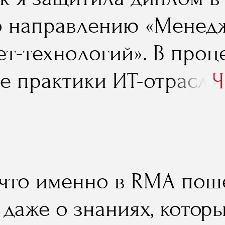
 направлению «Менедж
ет-технологий». В проц
е практики ИТ-отрасли
Ч
сными кейсами из облас
инга, аналитики, управ
ами, менеджмента. Заня
 что именно в RMA поше
ляли, хотелось создать
 даже о знаниях, котор
ое и красивое». Так и 