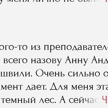
е, оно не обесценится 
ными идеями – было ин
 отличии от машин, дач 
ровать все, выстраивая
ы. Некоторые лекции мо
ого-то из преподавател
и, так как не относятс
 всего назову Анну Ан
едственно к твоему на
швили. Очень сильно 
стоит внимательно посл
мент дает. Для меня эт
е взаимосвязано, можно
 темный лес. А сейчас 
Ч
 именно для тебя. Иног