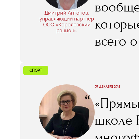
вообще
собств
Дмитрий Антонов,
управляющий партнер
которые
ООО «Королевский
самораз
рацион»
всего о
меня п
вам чес
СПОРТ
через 
07 ДЕКАБРЯ 2015
“
«Прямы
я, нап
школе 
одногр
многоф