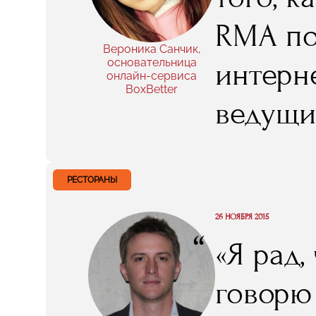
RMA по
Вероника Санчик,
основательница
интерн
онлайн-сервиса
BoxBetter
ведущи
интере
маркет
РЕСТОРАНЫ
проект
26 НОЯБРЯ 2015
“
«Я рад,
вдохнов
говорю
«полезн