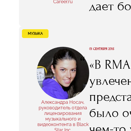
дает б
Career.ru
не буде
област
начина
общий 
МУЗЫКА
не сдав
важно 
01 СЕНТЯБРЯ 2015
ваше д
“
«В RMA 
работу
увлече
готовы
предст
отсутст
Александра Носач,
руководитель отдела
было о
лицензирования
вложен
музыкального и
чем-то 
видеоконтента в Black
Star Inc.