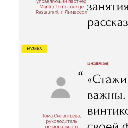
управляющий партнер
заняти
Mantra Terra Lounge
мы пост
Restaurant, г. Лимассол
расска
хороша
меню, -
чувств
переоце
МУЗЫКА
грамот
они, к
12 НОЯБРЯ 2015
“
«Стажи
RMA, н
важны.
пригод
винтик
знаний
Тома Силантьева,
руководитель
своей 
регионального