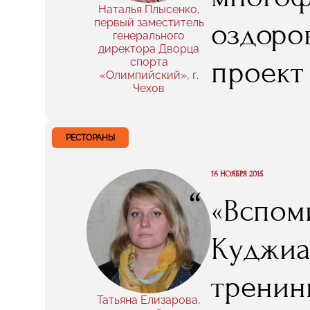
вместе»
Наталья Плысенко,
первый заместитель
оздоров
генерального
директора Дворца
проект
спорта
«Олимпийский», г.
Чехов
дипломн
получа
РЕСТОРАНЫ
приобр
16 НОЯБРЯ 2015
“
«Вспом
спорти
Куджиа
же, не 
тренин
практик
Татьяна Елизарова,