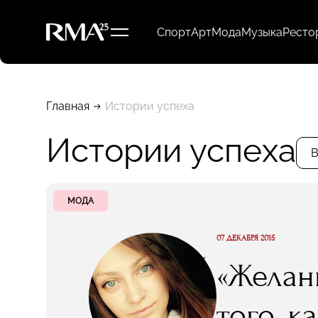
Спорт
Арт
Мода
Музыка
Ресто
Главная
Истории успеха
Истории успеха
В
МОДА
07 ДЕКАБРЯ 2015
“
«Желан
того, 