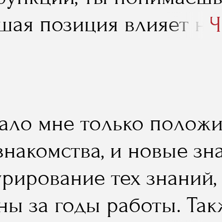
нность в своих силах».
шая позиция влияет на 
Ч
шь, как можешь все изм
затором. На стажировк
свои силы, осознать, к
ало мне только положи
аз подумать, справишьс
накомства, и новые зна
удешь у руля. Лекции 
урирование тех знаний,
ия, но жизненный опыт 
ны за годы работы. Так
. Ты ничего этого не п