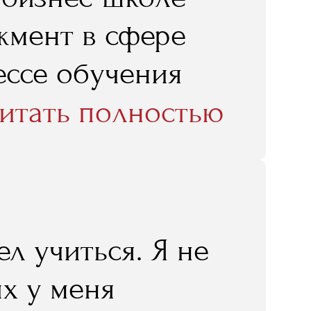
мент в сфере
ессе обучения
 делились
итать полностью
ти интернет-
ления интернет-
тия в школе
л учиться. Я не
 что-то свое
ых у меня
родилась идея о