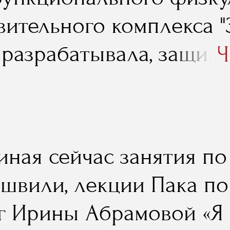
.
ительного комплекса "З
 разрабатывала, защищ
Ч
ый, и защитила на "отл
ется, что RMA мне помо
ести необходимые знан
иная сейчас занятия п
вного менеджмента, но 
швили, лекции Пака по 
откладывая дела в долг
г Ирины Абрамовой «Я 
е применить. И главное