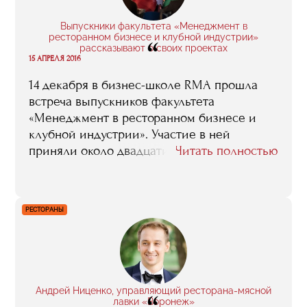
подняло на другой уровень стандартов –
после RMA все было по плечу. Еще во
Выпускники факультета «Менеджмент в
время обучения тебя всегда окружают
ресторанном бизнесе и клубной индустрии»
“
люди со схожими интересами и целями –
рассказывают о своих проектах
15 АПРЕЛЯ 2016
это поднимает планку и заставляет
работать больше».
14 декабря в бизнес-школе RMA прошла
встреча выпускников факультета
«Менеджмент в ресторанном бизнесе и
клубной индустрии». Участие в ней
приняли около двадцати человек,
Читать полностью
некоторые из которых представили
проекты, в которых они работают после
окончания обучения. Предлагаем вашему
РЕСТОРАНЫ
вниманию наиболее интересные
фрагменты рассказанного Михаилом
Коноваловым, Марикой Капанадзе и
Романом Щукой.
Андрей Ниценко, управляющий ресторана-мясной
лавки «Воронеж»