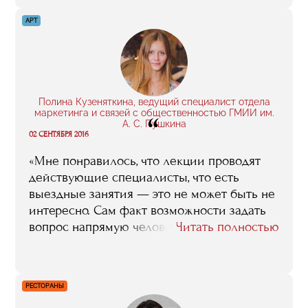
мы до сих пор иногда встречаемся. Глупо
говорить, что за год я досконально изучил
АРТ
все нюансы запуска интернет-проекта.
Но я точно могу сказать, что обучение
стало толчком в верном направлении.
Я стал лучше ориентироваться в этой
сфере: понял, как продвигать свои сервисы,
Полина Кузеняткина, ведущий специалист отдела
маркетинга и связей с общественностью ГМИИ им.
“
как работать с подрядчиками, как создавать
А. С. Пушкина
эффективную рекламу».
02 СЕНТЯБРЯ 2016
«Мне понравилось, что лекции проводят
действующие специалисты, что есть
выездные занятия — это не может быть не
интересно. Сам факт возможности задать
вопрос напрямую человеку из индустрии
Читать полностью
очень важен. Были и практические
задания: на первом собрании нас
распределили на несколько групп и
РЕСТОРАНЫ
каждой давали задание, например,