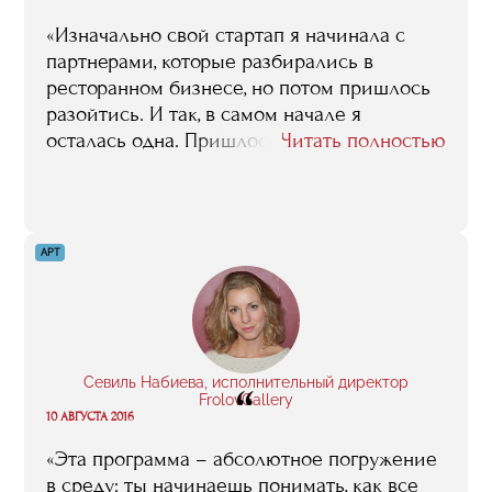
«Изначально свой стартап я начинала с
партнерами, которые разбирались в
ресторанном бизнесе, но потом пришлось
разойтись. И так, в самом начале я
осталась одна. Пришлось поднимать все
Читать полностью
записи, которые я делала на лекциях в
RMA, они очень пригодились даже спустя
три года. Но в первую очередь были
полезны контакты, например, выход на
АРТ
Андрея Фирсова (генеральный директор
бюро ресторанного консалтинга RestIdea,
преподаватель факультета «Менеджмент в
ресторанном бизнесе и клубной
индустрии»), который очень помог на
Севиль Набиева, исполнительный директор
“
старте».
FrolovGallery
10 АВГУСТА 2016
«Эта программа – абсолютное погружение
в среду: ты начинаешь понимать, как все