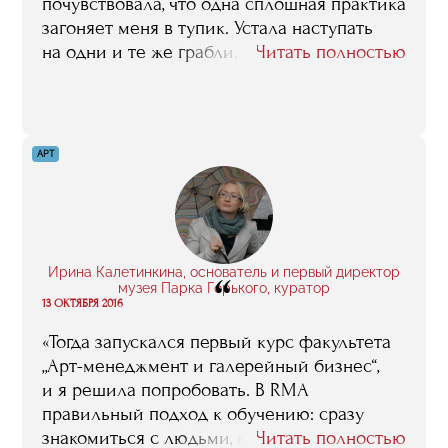
почувствовала, что одна сплошная практика
загоняет меня в тупик. Устала наступать
на одни и те же грабли. Нужны были
Читать полностью
знания, которые практику совместили бы
с теорией, чтобы всё было гармонично.
На лекциях в RMA говорили ту самую
недостающую информацию, которой мне
АРТ
не хватало».
Ирина Калетинкина, основатель и первый директор
“
музея Парка Горького, куратор
13 ОКТЯБРЯ 2016
«Тогда запускался первый курс факультета
„Арт-менеджмент и галерейный бизнес“,
и я решила попробовать. В RMA
правильный подход к обучению: сразу
знакомиться с людьми, которые
Читать полностью