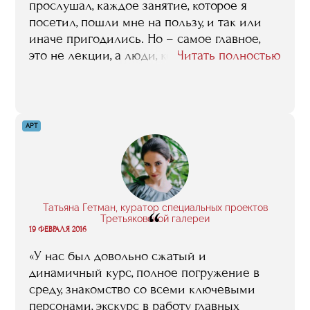
использую практически каждый день».
прослушал, каждое занятие, которое я
посетил, пошли мне на пользу, и так или
иначе пригодились. Но – самое главное,
это не лекции, а люди, которые их читают.
Читать полностью
То есть, основное, что RMA может своим
студентам дать, это возможность напрямую,
без посредников общаться с лучшими
профессионалами спортивной индустрии,
АРТ
какие только у нас в стране есть. Эту
возможность общения, установления
контактов, деловых связей с этими людьми,
с клубами, с федерациями, с компаниями,
где они работают, я всех потенциальных
Татьяна Гетман, куратор специальных проектов
“
абитуриентов призываю высоко ценить, и
Третьяковской галереи
19 ФЕВРАЛЯ 2016
максимально ее использовать».
«У нас был довольно сжатый и
динамичный курс, полное погружение в
среду, знакомство со всеми ключевыми
персонами, экскурс в работу главных