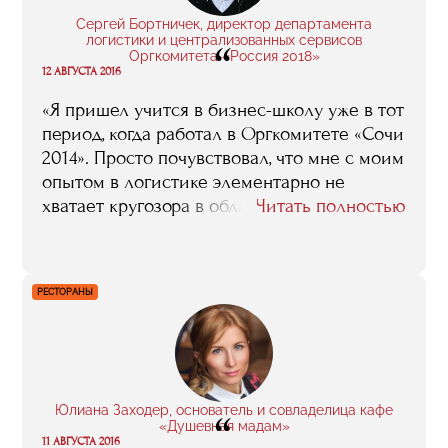
я провела не зря: это было интересно. И
Сергей Бортничек, директор департамента
что, самое главное, полезно».
логистики и централизованных сервисов
“
Оргкомитета «Россия 2018»
12 АВГУСТА 2016
«Я пришел учится в бизнес-школу уже в тот
период, когда работал в Оргкомитете «Сочи
2014». Просто почувствовал, что мне с моим
опытом в логистике элементарно не
хватает кругозора в области именно
Читать полностью
спортивного менеджмента. Я тогда слабо
ориентировался, например, в том, что из
себя представляет маркетинг в спорте, как
РЕСТОРАНЫ
функционируют спонсорские программы,
вообще был довольно далек от этой
тематики. Учеба в бизнес-школе помогла
ликвидировать эти пробелы, понять, как
устроены многие важные процессы, и
Юлиана Заходер, основатель и совладелица кафе
“
почувствовать дополнительную
«Душевная мадам»
уверенность в своих силах».
11 АВГУСТА 2016