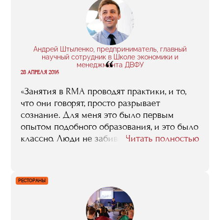
Андрей Штыленко, предприниматель, главный
научный сотрудник в Школе экономики и
“
менеджмента ДВФУ
28 АПРЕЛЯ 2016
«Занятия в RMA проводят практики, и то,
что они говорят, просто разрывает
сознание. Для меня это было первым
опытом подобного образования, и это было
классно. Люди не забивали сознание
Читать полностью
теорией, говорили от своего лица, на своем
опыте и на реальных примерах. К тому же
возможность пообщаться с топ-
РЕСТОРАНЫ
менеджерами ключевых компаний
индустрии важна сама по себе. Это
общение не просто дало мне контакты, оно