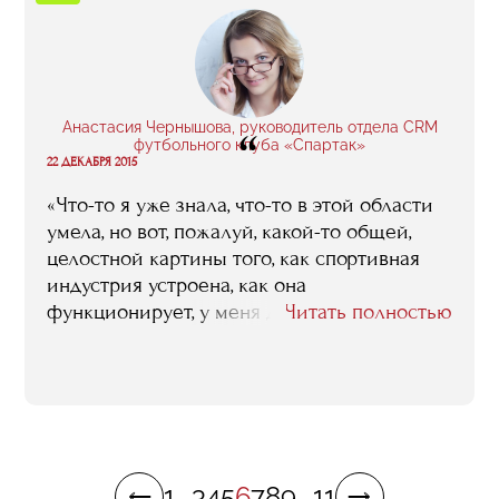
приобрела и даже нашла бизнес-партнера».
Анастасия Чернышова, руководитель отдела CRM
“
футбольного клуба «Спартак»
22 ДЕКАБРЯ 2015
«Что-то я уже знала, что-то в этой области
умела, но вот, пожалуй, какой-то общей,
целостной картины того, как спортивная
индустрия устроена, как она
функционирует, у меня до RMA не было. То,
Читать полностью
что в итоге этот паззл мне удалось в голове
у себя сложить, я считаю главным
результатом учебы. Ну и плюс к тому связи,
которые удалось наработать, идеи, которые
получилось подсмотреть».
1
...
3
4
5
6
7
8
9
...
11