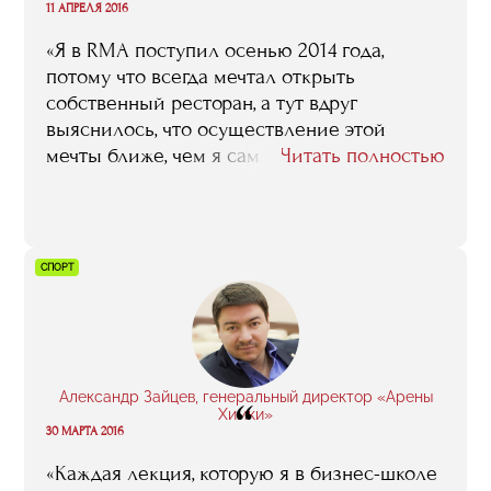
“
11 АПРЕЛЯ 2016
«Я в RMA поcтупил осенью 2014 года,
потому что всегда мечтал открыть
собственный ресторан, а тут вдруг
выяснилось, что осуществление этой
мечты ближе, чем я сам мог подумать.
Читать полностью
Понятно, что, поскольку я к тому времени в
этой среде ресторанной уже довольно
долгое время вращался, то совсем
новичком меня сложно было назвать –
СПОРТ
меня даже многие рестораторы, которые у
нас лекции читали и которым наша
компания мясо поставляла, во время
занятий узнавали, здоровались… Тем не
менее, могу однозначно сказать: выбор я
Александр Зайцев, генеральный директор «Арены
“
сделал правильный, учеба на пользу пошла,
Химки»
30 МАРТА 2016
и многое из того, что я тогда в RMA узнал и
понял, я и теперь в своей работе
«Каждая лекция, которую я в бизнес-школе