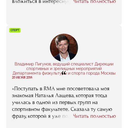
вложиться в интересную историю, которая
Читать полностью
принесет не только прибыль, но и радость
всем гастроэнтузиастам».
СПОРТ
Владимир Пигунов, ведущий специалист Дирекции
спортивных и зрелищных мероприятий
“
Департамента физкультуры и спорта города Москвы
20 ИЮНЯ 2016
«Поступать в RMA мне посоветовала моя
знакомая Наталья Лащева, которая тогда
училась в одной из первых групп на
спортивном факультете. Сказала ту самую
фразу, которой я уже поделился: мол,
Читать полностью
деньги за обучение с тебя попросят не так,