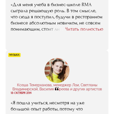
«Для меня учеба в бизнес-школе RMA
сыграла решающую роль. В том смысле,
что сюда я поступил, будучи в ресторанном
бизнесе абсолютным новичком, не совсем
понимающим, стоит ли этим делом вообще
Читать полностью
заниматься. В процессе обучения пришла
уверенность в том, что стоит, что я хочу
развиваться именно в этом направлении
и именно это дело и будет моей
МУЗЫКА
профессией».
Ксеша Темерханова, менеджер Лои, Светланы
“
Владимирской, Василия Киреева и других артистов
18 ОКТЯБРЯ 2016
«Я пошла учиться, несмотря на уже
большой опыт работы, потому что