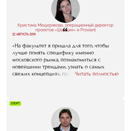
посетить выставку, сделать обзор арт-
ярмарок, написать доклад, решить кейс.
Это помогает сразу влиться в работу».
Кристина Мещерякова, операционный директор
“
проектов «Шардам» и Proviant
22 АВГУСТА 2016
«На факультет я пришла для того, чтобы
лучше понять специфику именно
московского рынка, познакомиться с
новейшими трендами, узнать о самых
свежих концепциях, приобрести новые
Читать полностью
знакомства, наработать профессиональные
связи среди местных рестораторов. То есть
это был не какой-то случайный порыв, я
четко понимала, что я от этого обучения
СПОРТ
хочу, и что в результате буду иметь. Сейчас,
по прошествии времени, я могу сказать, что
мои ожидания целиком и полностью
оправдались. Тот год, что я провела в RMA,