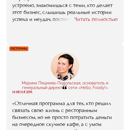
устроено, знакомишься с теми, кто делает
этот бизнес, слышишь реальные истории
успеха и неудач, постепенно формируя
Читать полностью
картину индустрии. К тому же мне
нравился сам процесс обучения, я ловила
драйв и была полна энергии. Мой
серьезный юридический бэкграунд не
РЕСТОРАНЫ
мешал почувствовать эту легкость: я с
удовольствием ходила на занятия, стараясь
не пропускать их, решала кейсы, и даже
участвовала в волонтерских программах.
Вообще, мне не хотелось заканчивать
Марина Пешнева-Подольская, основатель и
“
обучение, не хотелось уходить. Бесценно,
генеральный директор сети «Hello, Foody!»
14 ИЮЛЯ 2016
что я встретила множество прекрасных
людей, с которыми мы активно общаемся и
«Отличная программа для тех, кто решил
дружим».
связать свою жизнь с ресторанным
бизнесом, но не просто потратить деньги
на очередное скучное кафе, а с умом