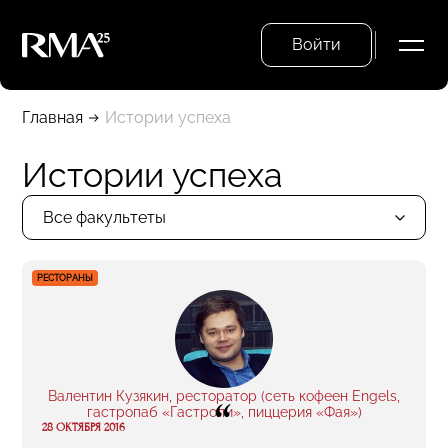
Войти
Главная
Истории успеха
Истории успеха
Все факультеты
РЕСТОРАНЫ
Валентин Кузякин, ресторатор (сеть кофеен Engels,
“
гастропаб «Гастроли», пиццерия «Фая»)
28 ОКТЯБРЯ 2016