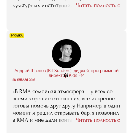
культурных институций. После окончания
Читать полностью
занятий у меня был сильный
эмоциональный подъем, я была очень
вдохновлена, хотелось делать больше, не
бояться быть услышанной в нашем
МУЗЫКА
консервативном музее, верить в свои идеи.
Полученные знания и знакомства очень
пригодились мне в работе, я стала гораздо
лучше понимать многие внутренние
процессы, специфику работы в нашей
Андрей Швецов (Kit Sunders), диджей, программный
“
среде, очень пригодился опыт музейного
директор Kids FM
28 ЯНВАРЯ 2016
менеджмента, которым делились с нами
такие гуру, как Марина Девовна Лошак,
«В RMA семейная атмосфера – у всех со
Зельфира Исмаиловна Трегулова, Василий
всеми хорошие отношения, все искренне
Церетели и другие».
готовы помочь друг другу. Например, в один
момент я решил открывать бар, я позвонил
в RMA и мне дали контакт человека,
Читать полностью
который успешно занимался барами, мы