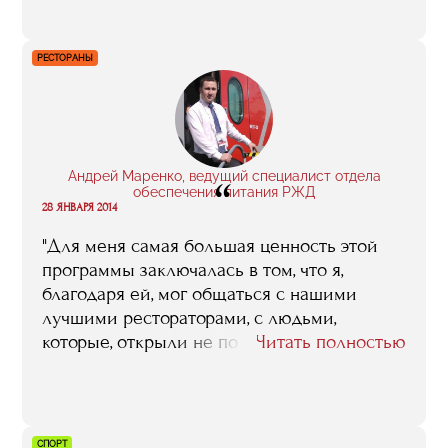
изменить в лучшую сторону».
РЕСТОРАНЫ
Андрей Маренко, ведущий специалист отдела
“
обеспечения питания РЖД
28 ЯНВАРЯ 2014
"Для меня самая большая ценность этой
программы заключалась в том, что я,
благодаря ей, мог общаться с нашими
лучшими рестораторами, с людьми,
которые, открыли не по одному заведению,
Читать полностью
которые этот бизнес знают, как свои пять
пальцев. Это большая удача, когда ты
можешь посоветоваться, просто спросить:
«Я эту проблему так себе представляю , а
СПОРТ