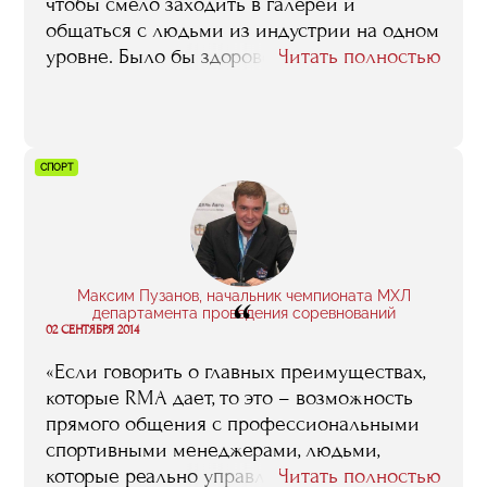
многочисленные рестораторы-практики, у
чтобы смело заходить в галереи и
вас опустятся руки и вы ресторанным
общаться с людьми из индустрии на одном
бизнесом заниматься раздумаете. Нет,
уровне. Было бы здорово внедрить эту
Читать полностью
просто вы будете иметь очень четкое
программу в учебный процесс, например, в
представление о том, что вас ждет – какие
институтах».
ситуации, какие проблемы могут
возникнуть, и о том, как они решаются».
СПОРТ
Максим Пузанов, начальник чемпионата МХЛ
“
департамента проведения соревнований
02 СЕНТЯБРЯ 2014
«Если говорить о главных преимуществах,
которые RMA дает, то это – возможность
прямого общения с профессиональными
спортивными менеджерами, людьми,
которые реально управляют клубами,
Читать полностью