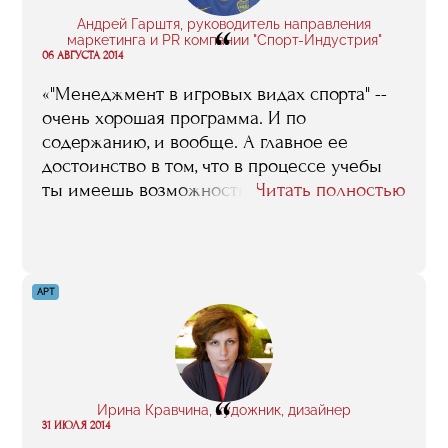
Андрей Гарштя, руководитель направления
“
маркетинга и PR компании "Спорт-Индустрия"
06 АВГУСТА 2014
«"Менеджмент в игровых видах спорта" --
очень хорошая программа. И по
содержанию, и вообще. А главное ее
достоинство в том, что в процессе учебы
ты имеешь возможность в течение целого
Читать полностью
года напрямую плотно контактировать с
первыми лицами нашей спортивной
индустрии. Ты можешь на себя их
внимание обратить, заявить о себе, если
АРТ
хотите. Вот у меня лично как раз один из
таких, полученных во время учебы
контактов в итоге и сработал. Позвонили
знакомые люди, пригласили, предложили
“
попробовать… И вот третий год я уже в
Ирина Кравчина, художник, дизайнер
"Спорт-Индустрии"».
31 ИЮЛЯ 2014