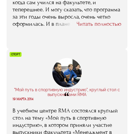
когда сам учился на факультете, и
теперешнее. И могу сказать, что программа
за эти годы очень выросла, очень четко
оформилась. И в плане
Читать полностью
преподавательского состава, я думаю,
совершенно уникального, и в плане тех
возможностей, которые она слушателям
предоставляет: взять хотя бы те же
СПОРТ
стажировки, и наши, и иностранные. В
общем, я ребятам, которые сейчас учатся,
по хорошему завидую. У нас того, что у них
есть, не было».
"Мой путь в спортивную индустрию", круглый стол с
“
выпускниками RMA
19 МАРТА 2014
В учебном центре RMA состоялся круглый
стол на тему «Мой путь в спортивную
индустрию», в котором приняли участие
выпускники факультета «Менеджмент в