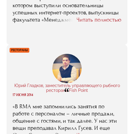
котором выступили основательницы
успешных интернет-проектов, выпускницы
факультета «Менеджмент в сфере
Читать полностью
интернет-технологий» бизнес-школы RMA
и просто очаровательные девушки,
которые рассказали о своих проектах, и
поделились опытом открытия своего
РЕСТОРАНЫ
интернет-бизнеса.
Юрий Гладков, заместитель управляющего рыбного
“
ресторана Fish Point
17 ИЮНЯ 2014
«В RMA мне запомнились занятия по
работе с персоналом – личные продажи,
общение с гостями, и так далее. У нас эти
вещи преподавал Кирилл Гусев. И еще