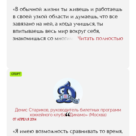
«В обычной жизни ты живешь и работаешь
в своей узкой области и думаешь, что все
завязано на ней, а когда учишься, ты
впитываешь весь мир вокруг себя,
знакомишься со многими людьми, у
Читать полностью
которых свои проекты и другое понимание
индустрии и жизни в целом. В такой
момент понимаешь, что мир безграничен».
СПОРТ
Денис Стариков, руководитель билетных программ
“
хоккейного клуба «Динамо» (Москва)
07 АПРЕЛЯ 2014
«Я имею возможность сравнивать то время,