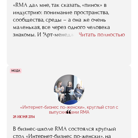
«RMA дал мне, так сказать, «пинок» в
индустрию: понимание пространства,
сообщества, среды – а она же очень
маленькая, все через одного человека
знакомы. И "Арт-менеджмент и галерейный
Читать полностью
бизнес" как раз дает шанс войти в эту
среду: если тебе это интересно – ты
остаешься, если неинтересно, то эта же
среда сама тебя выбрасывает».
МОДА
«Интернет-бизнес по-женски», круглый стол с
“
выпускницами RMA
26 ИЮНЯ 2014
В бизнес-школе RMA состоялся круглый
стол «Интернет-бизнес по-женски», на