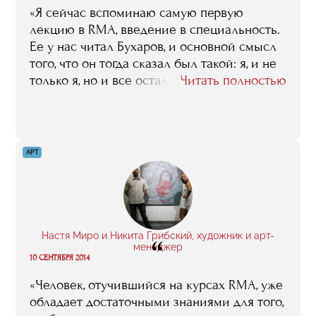
«Я сейчас вспоминаю самую первую
лекцию в RMA, введение в специальность.
Ее у нас читал Бухаров, и основной смысл
того, что он тогда сказал был такой: я, и не
только я, но и все остальные
Читать полностью
преподаватели здесь находятся для того,
чтобы развеять ваши иллюзии и
растоптать ваши розовые очки:
ресторанный бизнес – это не приятное
АРТ
хобби, а очень тяжелый, иногда даже
изнурительный труд… И вот я хочу сказать,
что именно это я и считаю главной
ценностью RMA: отсюда вы выходите без
всяких иллюзий относительно того, что
Настя Миро и Никита Грибский, художник и арт-
“
такое ресторанный бизнес и как он
менеджер
10 СЕНТЯБРЯ 2014
устроен. Я не в том смысле говорю, что
после такого обучения, после всего того,
«Человек, отучившийся на курсах RMA, уже
что вам здесь расскажут все эти
обладает достаточными знаниями для того,