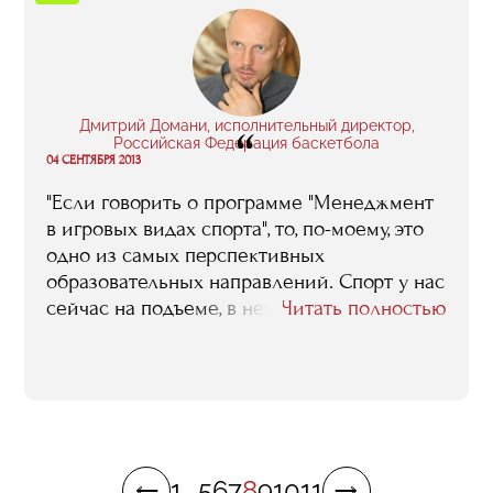
вы что по этому поводу думаете»? И
получить мало того, что
квалифицированный, но и еще и очень
подробный ответ…"
Дмитрий Домани, исполнительный директор,
“
Российская Федерация баскетбола
04 СЕНТЯБРЯ 2013
"Если говорить о программе "Менеджмент
в игровых видах спорта", то, по-моему, это
одно из самых перспективных
образовательных направлений. Спорт у нас
сейчас на подъеме, в него вкладывается
Читать полностью
все больше и больше денег. Он перестает
быть абсолютно замкнутой сферой,
доступной только для избранных, все
больше открывается. Потребность в
квалифицированных управленцах с
каждым днем становится все острее".
1
...
5
6
7
8
9
10
11