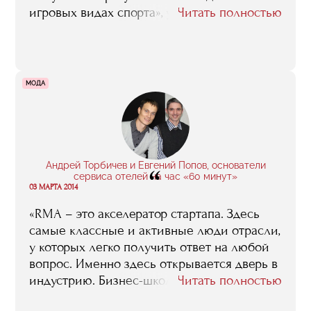
игровых видах спорта», успешно
Читать полностью
работающие в отрасли. Они рассказали о
своих достижениях, проблемах, планах на
будущее и поделились соображениями
относительно путей развития
МОДА
отечественного спорта вообще и
спортивного менеджмента в частности.
Предлагаем вашему вниманию
видеозапись мероприятиия.
Андрей Торбичев и Евгений Попов, основатели
“
сервиса отелей на час «60 минут»
03 МАРТА 2014
«RMA – это акселератор стартапа. Здесь
самые классные и активные люди отрасли,
у которых легко получить ответ на любой
вопрос. Именно здесь открывается дверь в
индустрию. Бизнес-школа RMA дает толчок
Читать полностью
в новую жизнь, после него хочется многое