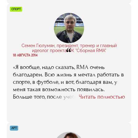
СПОРТ
Семен Гюлумян, президент, тренер и главный
“
идеолог проекта ФК "Сборная RMA"
18 АВГУСТА 2014
«Я вообще, надо сказать, RMA очень
благодарен. Всю жизнь я мечтал работать в
спорте, в футболе, и вот, благодаря вам, у
меня такая возможность появилась.
Больше того, после учебы, после трех
Читать полностью
стажировок – английской, испанской и
португальской – я почувствовал
уверенность, у меня такое ощущение
возникло, что я понимаю, как эта
АРТ
футбольная кухня устроена, как она