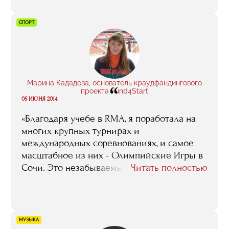
либо системы. А в RMA… Ну, здесь я,
например, получила представление о
СПОРТ
финансовом планировании, о
бухгалтерском учете. Теперь,
соответственно, могу делать расчеты,
составлять планы. В общем, моя
квалификация как менеджера после
Марина Кададова, основатель краудфандингового
“
обучения здорово повысилась. И теперь я
проекта Fund4Start
05 ИЮНЯ 2014
себя в качестве заведующей
производством ощущаю весьма уверенно.
«Благодаря учебе в RMA, я поработала на
Раньше этого не было.
многих крупных турнирах и
международных соревнованиях, и самое
масштабное из них - Олимпийские Игры в
Сочи. Это незабываемый опыт».
Читать полностью
МУЗЫКА