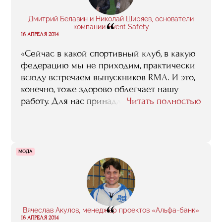
отдельное спасибо Александру Кушниру за
его списки пластинок, книг и фильмов, с
Дмитрий Белавин и Николай Ширяев, основатели
“
которыми человек, работающий в шоу-
компании Event Safety
16 АПРЕЛЯ 2014
бизнесе, познакомиться обязан».
«Сейчас в какой спортивный клуб, в какую
федерацию мы не приходим, практически
всюду встречаем выпускников RMA. И это,
конечно, тоже здорово облегчает нашу
работу. Для нас принадлежность к RMA это
Читать полностью
как пароль».
МОДА
“
Вячеслав Акулов, менеджер проектов «Альфа-банк»
16 АПРЕЛЯ 2014