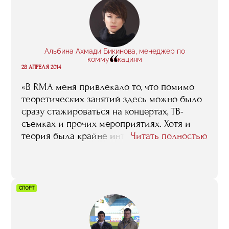
Альбина Ахмади Бикинова, менеджер по
“
коммуникациям
28 АПРЕЛЯ 2014
«В RMA меня привлекало то, что помимо
теоретических занятий здесь можно было
сразу стажироваться на концертах, ТВ-
съемках и прочих мероприятиях. Хотя и
теория была крайне интересной, она мне
Читать полностью
очень пригодилась. Это были не скучные
лекции в университете, а практический
опыт и советы людей из индустрии. Олег
Нестеров, Артур Байдо, Александр Тихонов
СПОРТ
и многие другие - специалисты в своем
деле, готовые к тому, чтобы делиться
своими знаниями и опытом. Так же