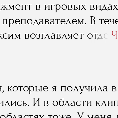
жмент в игровых видах 
е преподавателем. В те
ксим возглавляет отдел
Ч
на отечественного баск
 нынешним слушателям 
 на тему «Маркетингов
я, которые я получила 
вного клуба». Ниже вы
лись. И в области клип
иться с отчетом о заня
областях тоже. У меня,