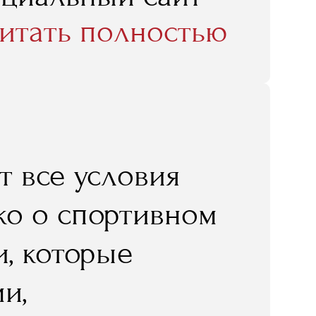
 то, что
итать полностью
лагали нам,
сти для участия
ных, самых
ах, церемониях,
т все условия
у-бизнесе».
ько о спортивном
и, которые
и,