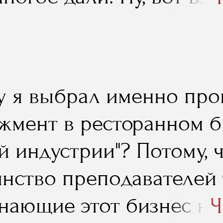
Мартина Браво, исполн
ра «Реала», который и 
льно для нас приезжал,
у я выбрал именно пр
я проводил – кроме как
жмент в ресторанном б
 никто не организовыва
й индустрии"? Потому,
нство преподавателей 
знающие этот бизнес не
Ч