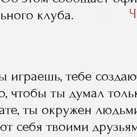
 ценность представляло
Ч
ьного клуба.
отчики программы пред
там, широкие возможно
ировках на самых круп
сных событиях, концерт
ы играешь, тебе создаю
только есть в нашем шо
го, чтобы ты думал тол
тате, ты окружен людьм
ют себя твоими друзьям