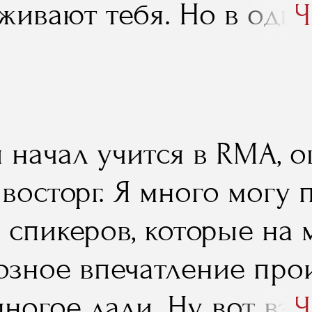
живают тебя. Но в оди
Ч
е это заканчивается, и
траивать свою жизнь по
ся самостоятельно. С э
 я начал учится в RMA,
мма «Менеджмент в иг
восторг. Я много могу 
 хороша тем, что позво
 спикеров, которые на 
менам, завершившим кар
озное впечатление про
рии"
ногое дали. Ну, вот взя
Ч