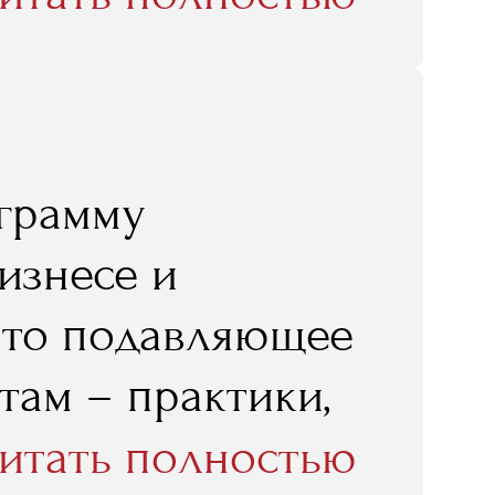
ительного
в Москву
 и по скайпу
ограмму
 RMA у нас
изнесе и
л"
 что подавляющее
там – практики,
 по книжкам, а
итать полностью