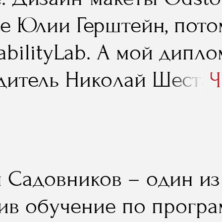
се Юлии Герштейн, пото
abilityLab. А мой дипл
дитель Николай Шестак
Ч
лиентоориентированный
ко с дипломом, но и с 
лжен работать наш бизн
Садовников – один из т
занные им на занятиях,
ив обучение по прогр
вно».