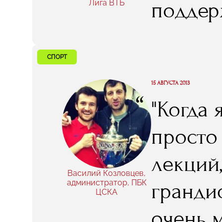
поддер
Лига ВТБ
день вс
что ус
СПОРТ
придет
15 АВГУСТА 2013
“
"Когда
програ
просто 
спорта»
лекций,
спортс
Василий Козловцев,
администратор, ПБК
гранди
ЦСКА
индуст
очень м