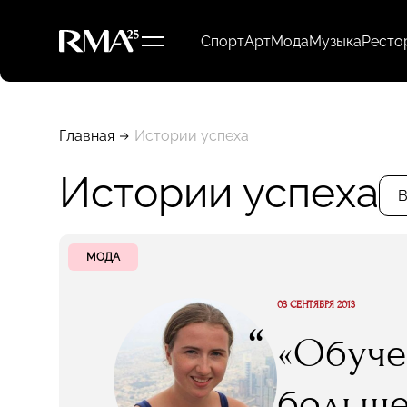
Спорт
Арт
Мода
Музыка
Ресто
Главная
Истории успеха
Истории успеха
В
МОДА
03 СЕНТЯБРЯ 2013
“
«Обучен
больше