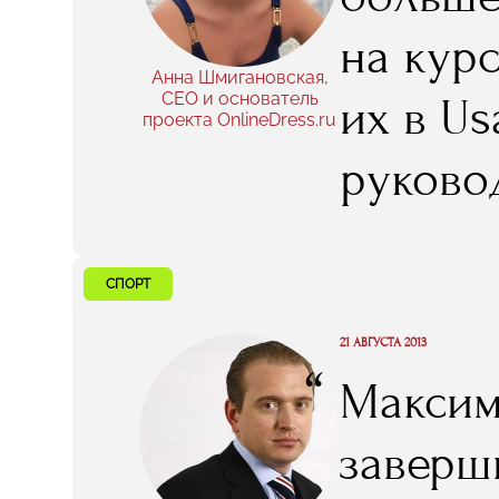
на кур
Анна Шмигановская,
CEO и основатель
их в Us
проекта OnlineDress.ru
руково
нас «К
не толь
СПОРТ
как до
21 АВГУСТА 2013
“
Максим 
расска
заверш
ежедне