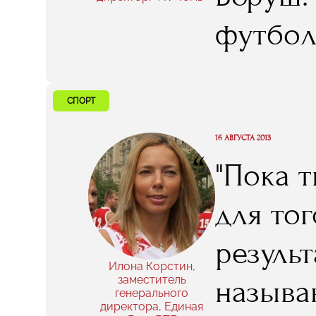
главную
футбол
разраб
студен
СПОРТ
в стаж
16 АВГУСТА 2013
интере
“
"Пока т
какие 
для то
резуль
Илона Корстин,
заместитель
называ
генерального
директора, Единая