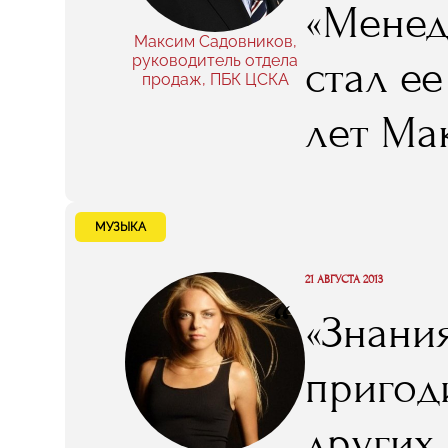
«Менед
Максим Садовников,
руководитель отдела
стал е
продаж, ПБК ЦСКА
лет Ма
флагма
читает
МУЗЫКА
лекции
21 АВГУСТА 2013
“
«Знани
спорти
пригоди
ознаком
других 