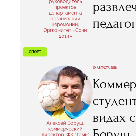
руководитель
развлеч
проектов
департамента
педагог
организации
церемоний,
Оргкомитет «Сочи
извест
2014»
вообще 
СПОРТ
если б
19 АВГУСТА 2013
“
Коммер
семина
студен
туда, п
видах 
Но – не
Алексей Боруш,
коммерческий
Боруш.
директор, ФК "Томь"