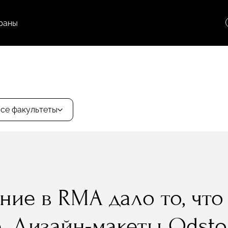
раны
се факультеты
ие в RMA дало то, что 
. Дизайн-макеты Odsto