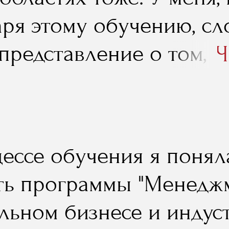
в октябре 2007 года.
аря этому обучению, с
представление о том, с
Ч
дстве клипа стоит. Так 
ась в самом первом мо
ть меня, запросить втр
ессе обучения я поняла
нду аппаратуры, было п
ть программы "Менедж
ожно».
льном бизнесе и индус