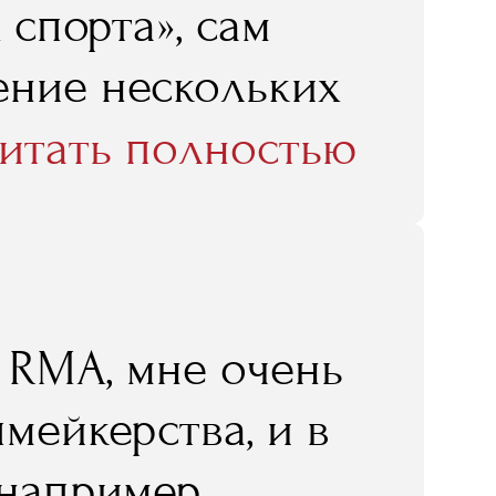
спорта», сам
чение нескольких
 продаж
итать полностью
етбола, ЦСКА, и
факультета
ая политика
в RMA, мне очень
 можете
мейкерства, и в
тии, которое он
 например,