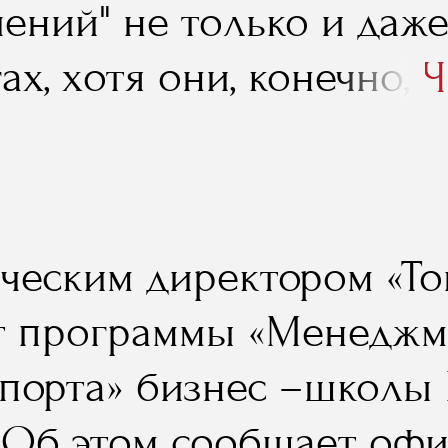
ений" не только и даже
ах, хотя они, конечно, 
Ч
ные, в высшей степени
замечательные. Но - я 
ы все ограничивалось т
ческим директором «То
рами, мастер–классами,
т программы «Менеджм
ослушать было бы, коне
спорта» бизнес –школы
 более того. Поэтому, 
 Об этом сообщает оф