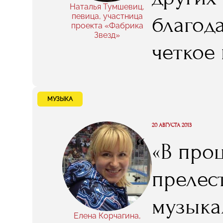
провел 
Наталья Тумшевиц,
певица, участница
благод
проекта «Фабрика
Звезд»
четкое 
произво
снимал
МУЗЫКА
одурачи
20 АВГУСТА 2013
“
«В проц
за аре
прелес
невозм
музыка
Елена Корчагина,