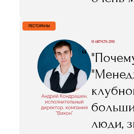
Ивана 
директо
РЕСТОРАНЫ
специа
15 АВГУСТА 2013
“
"Почем
заняти
"Менед
такого
клубно
Андрей Кондрашин,
исполнительный
больши
директор, компания
"Викон"
люди, 