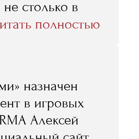
 не столько в
все люди
итать полностью
 компетентные и
хочу сказать, что
олько лекциями,
ми» назначен
 то походить
ент в игровых
чно, интересно.
 RMA Алексей
лично для меня
ициальный сайт