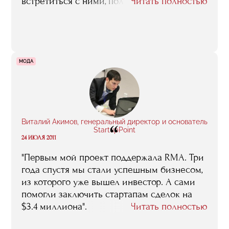
встретиться с ними, получить фидбек. А
Читать полностью
среди однокурсников я нашел
единомышленников, которые помогли с
поиском монетизации, юридическими
вопросами".
МОДА
Виталий Акимов, генеральный директор и основатель
“
StartupPoint
24 ИЮЛЯ 2011
"Первым мой проект поддержала RMA. Три
года спустя мы стали успешным бизнесом,
из которого уже вышел инвестор. А сами
помогли заключить стартапам сделок на
$3.4 миллиона".
Читать полностью