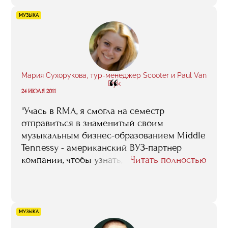
МУЗЫКА
Мария Сухорукова, тур-менеджер Scooter и Paul Van
“
Dyk
24 ИЮЛЯ 2011
"Учась в RMA, я смогла на семестр
отправиться в знаменитый своим
музыкальным бизнес-образованием Middle
Tennessy - американский ВУЗ-партнер
компании, чтобы узнать, как построена
Читать полностью
работа с артистами у западных коллег".
МУЗЫКА