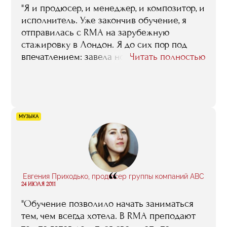
"Я и продюсер, и менеджер, и композитор, и
исполнитель. Уже закончив обучение, я
отправилась с RMA на зарубежную
стажировку в Лондон. Я до сих пор под
впечатлением: завела новые контакты,
Читать полностью
нашла новых клиентов и
единомышленников. На сегодня я собрала
лучших музыкантов-струнников в России: и
оглядываясь назад, могу сказать, что
добилась всего благодаря себе, людям
МУЗЫКА
вокруг и полученным в RMA знаниям".
“
Евгения Приходько, продюсер группы компаний ABC
24 ИЮЛЯ 2011
"Обучение позволило начать заниматься
тем, чем всегда хотела. В RMA преподают