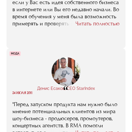
если у Вас есть идея собственного бизнеса
в интернете или Вы его недавно начали. Во
время обучения у меня была возможность
примерять и проверять каждое
Читать полностью
утверждение преподавателей на практике.
Тем более преподаватели охотно давали
обратную связь. После обучения я
чувствую в себе силы как для развития
МОДА
СпортФорта, так и для участия в
последующих интернет-проектах"
“
Денис Есаков, CEO StarIndex
24 ИЮЛЯ 2011
"Перед запуском продукта нам нужно было
мнение потенциальных клиентов из мира
шоу-бизнеса - продюсеров, промоутеров,
концертных агентств. В RMA помогли