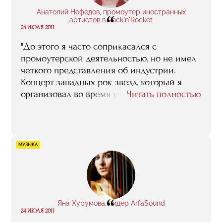
Анатолий Нефедов, промоутер иностранных
“
артистов в Rock'n'Rocket
24 ИЮЛЯ 2011
"До этого я часто соприкасался с
промоутерской деятельностью, но не имел
четкого представления об индустрии.
Концерт западных рок-звезд, который я
организовал во время учебы, стал первым
Читать полностью
самостоятельным шагом в мире
музыкального бизнеса. Но он не состоялся
бы, не будь рядом преподавателей RMA..."
МУЗЫКА
“
Яна Хурумова, лидер ArfaSound
24 ИЮЛЯ 2011