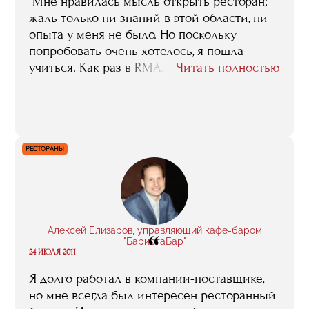
"Мне нравилась мысль открыть ресторан;
жаль только ни знаний в этой области, ни
опыта у меня не было. Но поскольку
попробовать очень хотелось, я пошла
учиться. Как раз в RMA. До того я была
Читать полностью
экономистом по бухгалтерскому учету, и то,
что я эту специальность в свое время
получила мне, конечно, в моей нынешней
работе очень помогает. А вот уже
профильные знания, те, без которых не
РЕСТОРАНЫ
обойтись именно ресторатору, мне дала
учеба в RMA".
Алексей Елизаров, управляющий кафе-баром
“
"БаристаБар"
24 ИЮЛЯ 2011
Я долго работал в компании-поставщике,
но мне всегда был интересен ресторанный