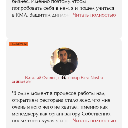
бизнес. Именно поэтому, чтобы
попробовать себя в нем, я и пошел учиться
в RMA. Защитил диплом по концепции
Читать полностью
кафе-бара, а уже через полгода реализовал
его на практике".
РЕСТОРАНЫ
“
Виталий Суслов, шеф-повар Birra Nostra
24 ИЮЛЯ 2011
"В один момент в процессе работы над
открытием ресторана стало ясно, что мне
очень много чего не хватает именно как
менеджеру, как организатору. Собственно,
после того случая я и пошел учится в RMA,
Читать полностью
и мне эта учеба, знания, которые я там