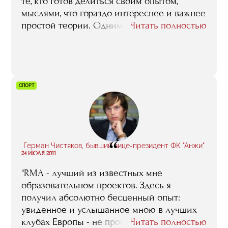
те, кто готов делиться своим опытом,
мыслями, что гораздо интереснее и важнее
простой теории. Одним словом, RMA дает
Читать полностью
шанс, и главное - не упустить его".
СПОРТ
“
Герман Чистяков, бывший вице-президент ФК "Анжи"
24 ИЮЛЯ 2011
"RMA - лучший из известных мне
образовательном проектов. Здесь я
получил абсолютно бесценный опыт:
увиденное и услышанное мною в лучших
клубах Европы - не просто набор шаблонов,
Читать полностью