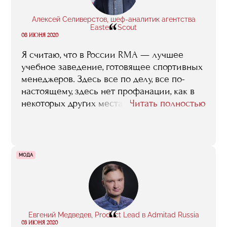
Алексей Селиверстов, шеф-аналитик агентства
“
Eastern Scout
08 ИЮНЯ 2020
Я считаю, что в России RMA — лучшее
учебное заведение, готовящее спортивных
менеджеров. Здесь все по делу, все по-
настоящему, здесь нет профанации, как в
некоторых других местах, где студенты из
Читать полностью
года в год пишут и защищают странные
дипломы на тему „Организация
Чемпионата мира по футболу“, в которой
ничего невозможно нового открыть или
МОДА
придумать.
“
Евгений Медведев, Product Lead в Admitad Russia
03 ИЮНЯ 2020