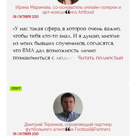
Ирина Маринова, со-основатель онлайн-галереи и
“
арт-консалтинга Artflood
09 ОКТЯБРЯ 2020
«У нас такая сфера, в которой очень важно,
чтобы тебя кто-то знал. И я думаю, многие
из моих бывших соучеников, согласятся,
что RMA дал возможность лично
познакомиться с людьми, которые делают
Читать полностью
арт-рынок в России. Еще очень важный
момент — актуальность. Нашими
спикерами были не теоретики, а люди,
которые варились в этом бизнесе вчера,
СПОРТ
делали что-то до лекции сегодня и завтра
пойдут и будут продолжать. И это —
актуальная информация».
Дмитрий Теренков, управляющий партнер
“
футбольного агентства Football&Partners
08 ОКТЯБРЯ 2020