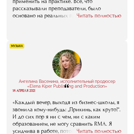
применить на практике. Все, что
рассказывали преподаватели, было
основано на реальных примерах, реальных
Читать полностью
событиях, кейсах. То есть, я не просто
слушала — в одно ухо влетело, в другое
вылетело — а имела возможность
использовать полученные знания в работе
МУЗЫКА
с проектами, которые я вела в агентстве
„Аппетитный маркетинг“»
Ангелина Васенина, исполнительный продюсер
“
«Elena Kiper Publishing and Production»
16 АПРЕЛЯ 2021
«Каждый вечер, выходя из бизнес-школы, я
звонила кому-нибудь: „Прикинь, как круто!“.
И до сих пор я ни с чем, ни с каким
образованием, не могу сравнить RMA. Я
усидчива в работе, потому что я ее люблю,
Читать полностью