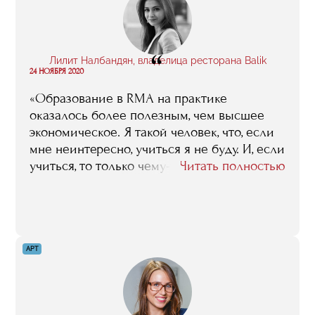
“
Лилит Налбандян, владелица ресторана Balik
24 НОЯБРЯ 2020
«Образование в RMA на практике
оказалось более полезным, чем высшее
экономическое. Я такой человек, что, если
мне неинтересно, учиться я не буду. И, если
учиться, то только чему-то
Читать полностью
узкоспециализированному и тому, что
дается концентрировано за один год, а не
за пять. Поэтому RMA – четко моя
концепция. Это то, что мне было нужно».
АРТ