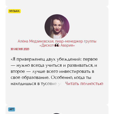
то спросит моего совета, я смело
порекомендую бизнес-школу, как место, где
МУЗЫКА
человек получит те знания и навыки в
сфере спортивного менеджмента, которые
ему наверняка реально пригодятся.
Алёна Медзиновская, пиар-менеджер группы
“
«Дискотека Авария»
30 ИЮНЯ 2020
«Я приверженец двух убеждений: первое
— нужно всегда учиться и развиваться, и
второе — лучше всего инвестировать в
своё образование. Особенно, когда ты
находишься в тусовке успешных людей,
Читать полностью
важно быть интересной, следить за тем, что
происходит в мире. Я выбрала учебу в
бизнес-школе RMA, потому что понимала,
что здесь получу то, что мне нужно.
АРТ
Безусловно, подкупили имена спикеров,