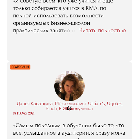
«Я советую всем, кто уже учится и еще
только собирается учится в RMA, по
полной использовать возможности
организуемых Бизнес-школой
практических занятий и стажировок. В
Читать полностью
плане получения знаний и навыков, в
плане наработки полезных
профессиональных контактов, связей это
— золотое дно».
РЕСТОРАНЫ
Дарья Касаткина, PR-специалист Uilliam’s, Ugolek,
“
Pinch, FlØR, колумнист
19 ИЮЛЯ 2021
«Самым полезным в обучении было то, что
все, услышанное в аудитории, я сразу могла