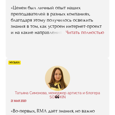
«Ценен был личный опыт наших
преподавателей в разных компаниях,
благодаря этому получилось освежить
знания в том, как устроен интернет-проект
и на какие направления стоит обратить
Читать полностью
больше внимания. В общем, я шёл за
систематизацией, и я её получил —
кирпичики моего опыта окончательно
сложились. Плюс учёба в RMA помогла
сформировать моё мышление в области
МУЗЫКА
работы с продуктом»
Татьяна Симонова, менеджер артиста и блогера
“
SOROKIN
21 МАЯ 2020
«Во-первых, RMA даёт знания, но важно