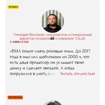
сказать, что сам факт того, что у меня есть
полученное в RMA профильное
МУЗЫКА
образование, оказался если не решающим,
то по крайней мере очень весомым
аргументом для людей, которые
принимали решение о моем назначении в
„Каспий“.
Геннадий Васильев, сооснователь и генеральный
“
директор музыкального коворкинг CoLab
11 ФЕВРАЛЯ 2021
«RMA помог снять розовые очки. До 2017
года я мыслил шаблонами из 2000-х, что
есть дядя продюсер, он услышит твою
демку и сделает звездой. А когда
погрузился в учебу, в индустрию, понял, что
Читать полностью
вариантов может быть очень много. И
конечно, комьюнити очень важная
составляющая учебы в RMA. Я бы даже так,
наверное, поделил: 40% — знаний и 60% —
РЕСТОРАНЫ
это сила комьюнити, сила контактов».