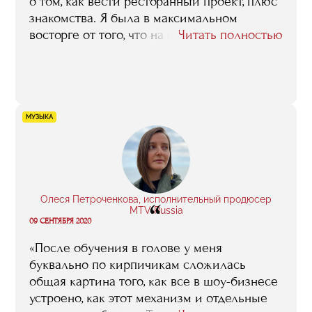
о том, как вести ресторанный проект, плюс
знакомства. Я была в максимальном
восторге от того, что на факультете
Читать полностью
преподают только практики, то есть все
знания мы сразу разбирали на примерах из
реального бизнеса. Я чувствовала
невероятное воодушевление, при этом
очень трезвое, надо сказать. Когда
МУЗЫКА
владеешь реальной информацией, ты уже
не испытываешь восторгов по поводу
владения своим кафе, а максимально
адекватно оцениваешь риски и
соотносишь свои желания с
Олеся Петроченкова, исполнительный продюсер
“
MTV Russia
возможностями».
09 СЕНТЯБРЯ 2020
«После обучения в голове у меня
буквально по кирпичикам сложилась
общая картина того, как все в шоу-бизнесе
устроено, как этот механизм и отдельные