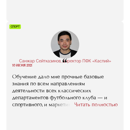
но что касается учебы — нет. А в бизнес-
школе не было ни дня, когда бы мне
хотелось не пойти или уйти пораньше. Для
меня это волшебное, особенное, место!»
СПОРТ
“
Санжар Сейтказинов, директор ПФК «Каспий»
10 ИЮНЯ 2021
Обучение дало мне прочные базовые
знания по всем направлениям
деятельности всех классических
департаментов футбольного клуба — и
спортивного, и маркетингового, и
Читать полностью
финансового, и юридического, и того, что
отвечает за эксплуатацию спортивной
инфраструктуры. А еще я должен честно