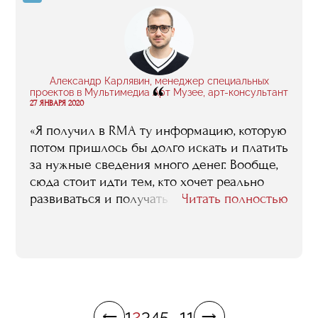
увидел во мне специалиста и предложил
что-то открыть. Если бы я не получил
профессиональное образование, в меня не
стали бы инвестировать».
Александр Карлявин, менеджер специальных
“
проектов в Мультимедиа Арт Музее, арт-консультант
27 ЯНВАРЯ 2020
«Я получил в RMA ту информацию, которую
потом пришлось бы долго искать и платить
за нужные сведения много денег. Вообще,
сюда стоит идти тем, кто хочет реально
развиваться и получать практические
Читать полностью
навыки для работы в этой сфере. Плюс
здесь я познакомился с классными
людьми, с которыми мы до сих пор
общаемся, как по рабочим вопросам, так и
просто по-дружески. В RMA можно
получить все, главное понимать, что тебе
1
2
3
4
5
...
11
нужно».