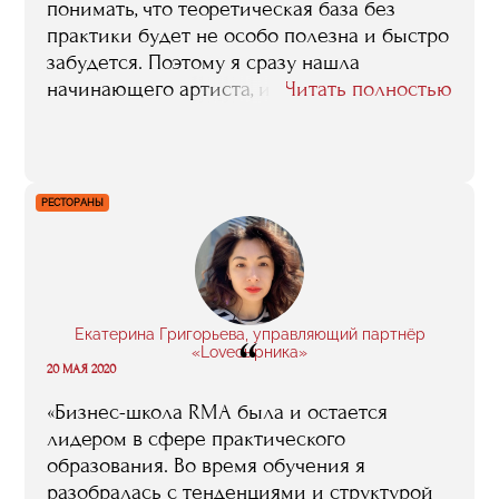
понимать, что теоретическая база без
практики будет не особо полезна и быстро
забудется. Поэтому я сразу нашла
начинающего артиста, и на первые встречи
Читать полностью
с ним приходила после лекций и по
пунктам разбирала, что и как нужно
сделать для продвижения. Во-вторых,
обучение дает практику. Кроме работы с
РЕСТОРАНЫ
артистом, я постоянно стажировалась на
мероприятиях. Третье — это контакты.
Случайные знакомства на стажировках и
лекциях могут вылиться в работу и
долгосрочное сотрудничество».
Екатерина Григорьева, управляющий партнёр
“
«Loveсырника»
20 МАЯ 2020
«Бизнес-школа RMA была и остается
лидером в сфере практического
образования. Во время обучения я
разобралась с тенденциями и структурой