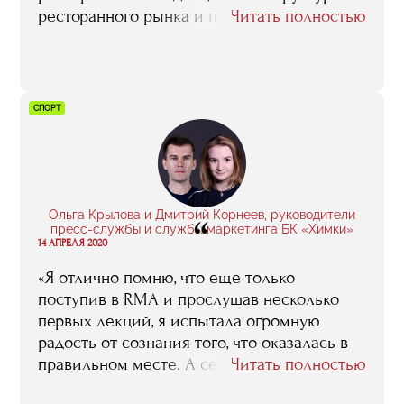
ресторанного рынка и получила базу
Читать полностью
знаний, которые нужны для открытия
своего гастропроекта. На занятиях мы
разбирали юридические и финансовые
аспекты, нормы безопасности, маркетинг,
СПОРТ
брендинг и еще много всего — в общем,
мы прошли комплексный курс для тех, кто
хочет развиваться в фуд-индустрии».
Ольга Крылова и Дмитрий Корнеев, руководители
“
пресс-службы и службы маркетинга БК «Химки»
14 АПРЕЛЯ 2020
«Я отлично помню, что еще только
поступив в RMA и прослушав несколько
первых лекций, я испытала огромную
радость от сознания того, что оказалась в
правильном месте. А сейчас чувствую, что
Читать полностью
пришла уже пора делиться тем, чему меня