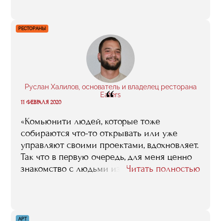
здесь научили, чему я сама за это время
научилась. Спасибо RMA за то, что
согласились меня попробовать в качестве
РЕСТОРАНЫ
преподавателя».
Руслан Халилов, основатель и владелец ресторана
“
Eaters
11 ФЕВРАЛЯ 2020
«Комьюнити людей, которые тоже
собираются что-то открывать или уже
управляют своими проектами, вдохновляет.
Так что в первую очередь, для меня ценно
знакомство с людьми из индустрии. Плюс я
Читать полностью
получил необходимую базу знаний, которая
помогла мне при открытии ресторана,
например, по финансам и маркетингу. А
после моей защиты в RMA, знакомый
АРТ