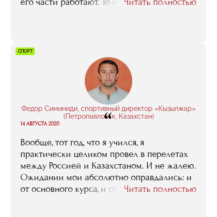
его части работают. То есть я получила
Читать полностью
возможность окунуться в эту кухню.
Вообще, самое ценное, что RMA вам
способен предложить, это именно спикеры,
преподаватели. Потому что все они
СПОРТ
практикующие профессионалы, у которых
есть, чему поучиться. Плюс они, как
правило, открытые, коммуникабельные
люди, которые не бегут от ваших вопросов,
а готовы на них отвечать компетентно и
Федор Симиниди, спортивный директор «Кызылжар»
“
максимально развернуто».
(Петропавловск, Казахстан)
14 АВГУСТА 2020
Вообще, тот год, что я учился, я
практически целиком провел в перелетах
между Россией и Казахстаном. И не жалею.
Ожидании мои абсолютно оправдались: и
от основного курса, и от стажировки в
Читать полностью
Германии, в которой мне довелось
поучаствовать в 2018 году. Так что, если кто-