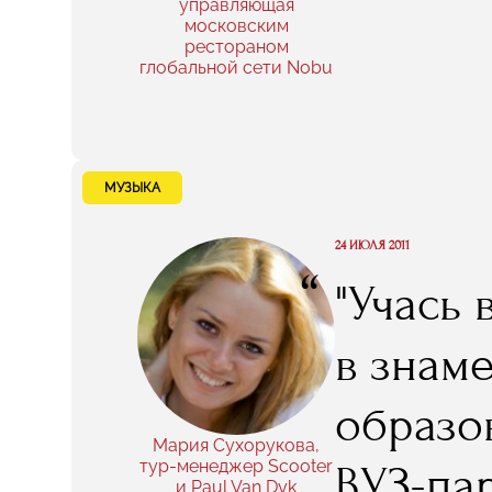
управляющая
московским
рестораном
глобальной сети Nobu
МУЗЫКА
24 ИЮЛЯ 2011
“
"Учась 
в знам
образо
Мария Сухорукова,
тур-менеджер Scooter
ВУЗ-пар
и Paul Van Dyk