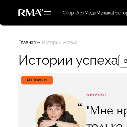
Спорт
Арт
Мода
Музыка
Ресто
Главная
Истории успеха
Истории успеха
В
РЕСТОРАНЫ
24 ИЮЛЯ 2011
“
"Мне н
только 