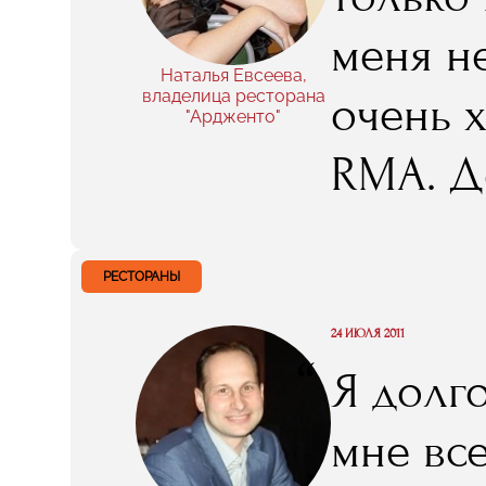
меня н
Наталья Евсеева,
владелица ресторана
очень х
"Ардженто"
RMA. Д
бухгалт
специа
РЕСТОРАНЫ
конечн
24 ИЮЛЯ 2011
“
Я долг
помогае
мне вс
без ко