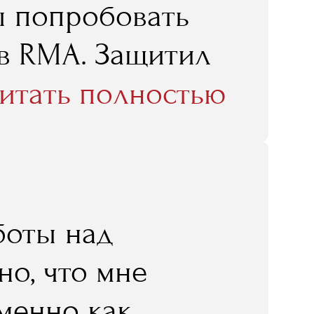
ы попробовать
 в RMA. Защитил
а, а уже через
итать полностью
ктике".
боты над
но, что мне
именно как