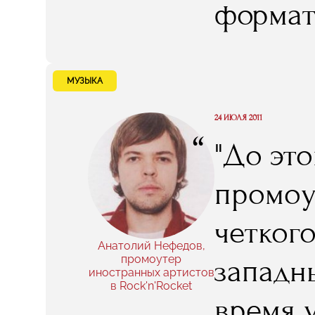
формат
числе -
МУЗЫКА
24 ИЮЛЯ 2011
“
"До это
промоу
четког
Анатолий Нефедов,
промоутер
западны
иностранных артистов
в Rock'n'Rocket
время 