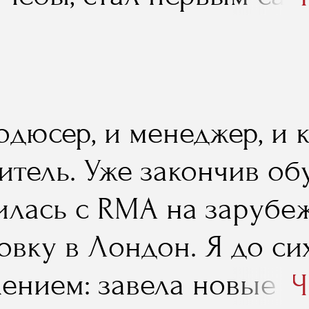
в мире музыкального би
лся бы, не будь рядом 
одюсер, и менеджер, и 
тель. Уже закончив обу
илась с RMA на заруб
овку в Лондон. Я до си
лением: завела новые к
Ч