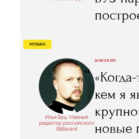
постро
коллег"
МУЗЫКА
24 ИЮЛЯ 2011
“
«Когда-
кем я 
крупног
Илья Буц, главный
редактор российского
новые 
Billboard