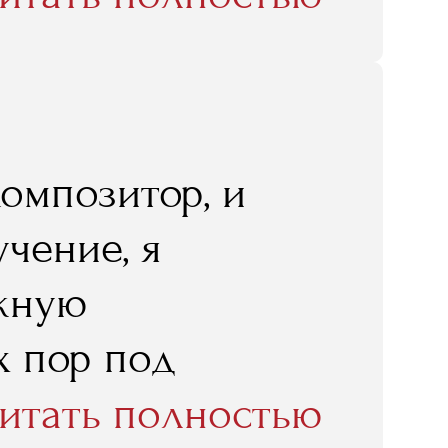
знеса. Но он не
преподавателей
композитор, и
чение, я
ежную
х пор под
онтакты, нашла
итать полностью