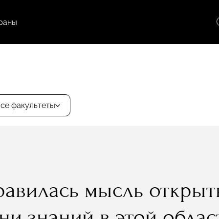
раны
се факультеты
равилась мысль открыть
ни знаний в этой облас