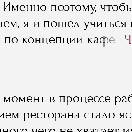
. Именно поэтому, чтоб
а учеба в RMA".
нем, я и пошел учиться
 по концепции кафе-бар
Ч
 реализовал его на пра
н момент в процессе ра
ием ресторана стало яс
много чего не хватает 