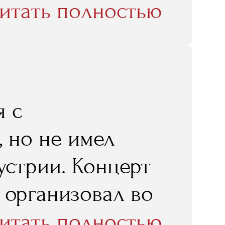
чения, в том
итать полностью
RMA!»
я с
 но не имел
устрии. Концерт
 организовал во
мостоятельным
итать полностью