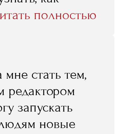
 у западных
итать полностью
 мне стать тем,
ым редактором
гу запускать
 людям новые