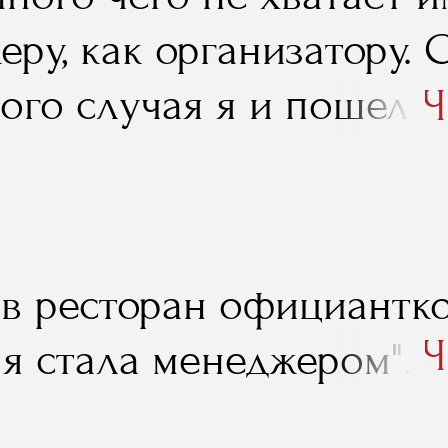
ру, как организатору. 
ого случая я и пошел у
Ч
 учеба, знания, которые
помогли, в том числе и
".
 в ресторан официантко
Ч
 я стала менеджером".