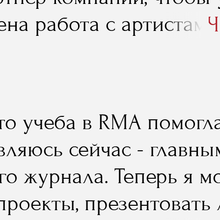
ена работа с артистами
Ч
.
то учеба в RMA помогла
являюсь сейчас - главн
о журнала. Теперь я мо
проекты, презентовать