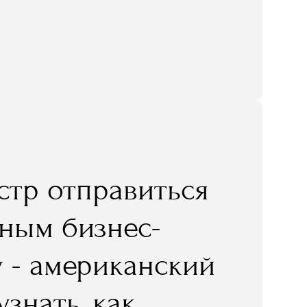
естр отправиться
ным бизнес-
 - американский
знать, как