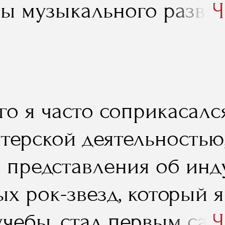
ы музыкального развле
Ч
 в интернет. Спасибо, 
го я часто соприкасалс
терской деятельностью,
о представления об инд
х рок-звезд, который я
учебы, стал первым са
Ч