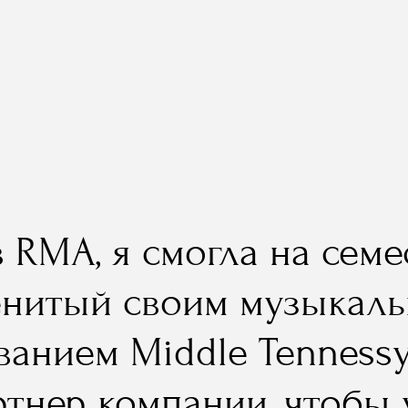
в RMA, я смогла на сем
енитый своим музыкаль
ванием Middle Tennessy
тнер компании, чтобы у