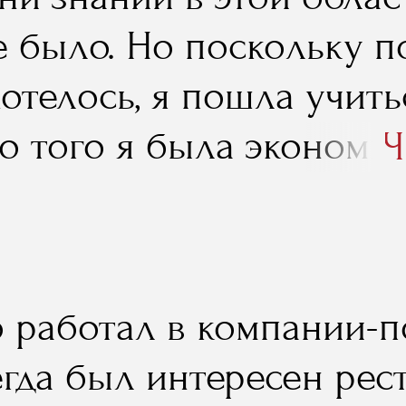
е было. Но поскольку 
отелось, я пошла учитьс
о того я была экономи
Ч
ерскому учету, и то, что
льность в свое время п
о, в моей нынешней ра
о работал в компании-п
т. А вот уже профильны
егда был интересен ре
торых не обойтись имен