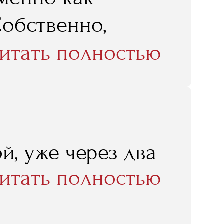
Собственно,
чится в RMA, и
итать полностью
 я там получил,
 в нынешнем
й, уже через два
итать полностью