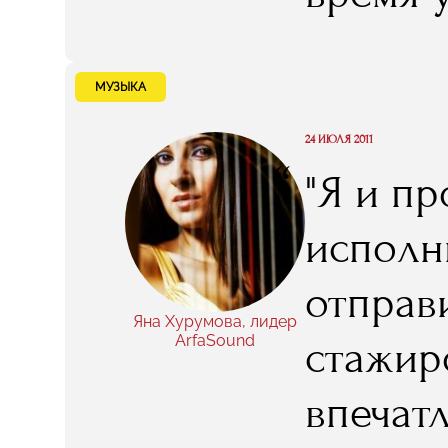
шагом 
состоя
МУЗЫКА
RMA..."
24 ИЮЛЯ 2011
“
"Я и пр
исполни
отправ
Яна Хурумова, лидер
ArfaSound
стажир
впечат