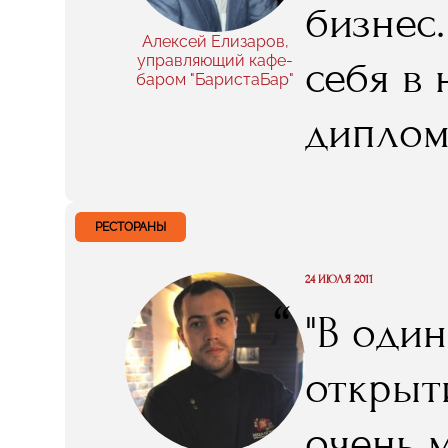
бизнес
мне дал
Алексей Елизаров,
управляющий кафе-
себя в 
баром "БаристаБар"
диплом
полгода
РЕСТОРАНЫ
24 ИЮЛЯ 2011
“
"В оди
открыт
очень 