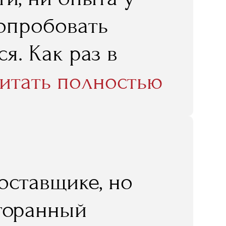
попробовать
я. Как раз в
стом по
итать полностью
 я эту
олучила мне,
боте очень
оставщике, но
е знания, те,
сторанный
но ресторатору,