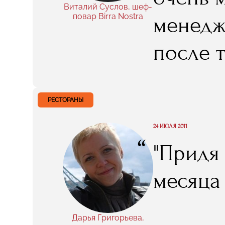
Виталий Суслов, шеф-
повар Birra Nostra
менедже
после т
мне эта
очень 
РЕСТОРАНЫ
проекте
24 ИЮЛЯ 2011
“
"Придя
месяца
Дарья Григорьева,