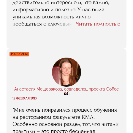
действительно интересно и, что важно,
информативно и полезно. У нас была
уникальная возможность лично
пообщаться с ключевыми фигурами арт-
Читать полностью
сферы, задать им интересующие нас
вопросы, узнать об их личном опыте.
Интересны были выездные занятия,
которые проводились на разных
РЕСТОРАНЫ
площадках. Запомнились поездки в Санкт-
Петербург на церемонию вручения премии
Сергея Курехина и в Германию на
Берлинскую биеннале"
Анастасия Мещерякова, совладелец проекта Coffee
“
Piu
12 ФЕВРАЛЯ 2013
"Мне очень понравился процесс обучения
на ресторанном факультете RMA.
Особенно основной раздел, тот, что читали
практики – это просто бесценная