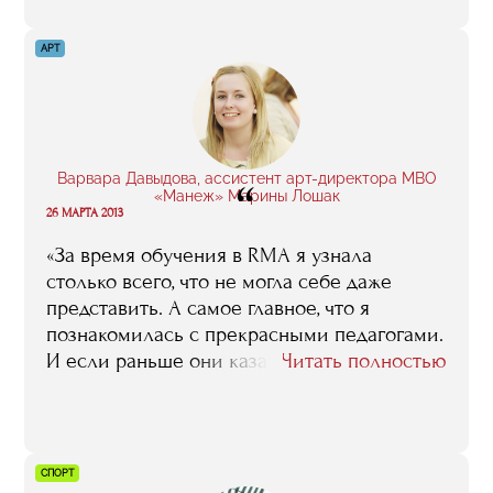
АРТ
Варвара Давыдова, ассистент арт-директора МВО
“
«Манеж» Марины Лошак
26 МАРТА 2013
«За время обучения в RMA я узнала
столько всего, что не могла себе даже
представить. А самое главное, что я
познакомилась с прекрасными педагогами.
И если раньше они казались мне
Читать полностью
абсолютно недоступными, то сейчас я
знаю, что лично могу обратиться за
помощью к каждому из них»
СПОРТ