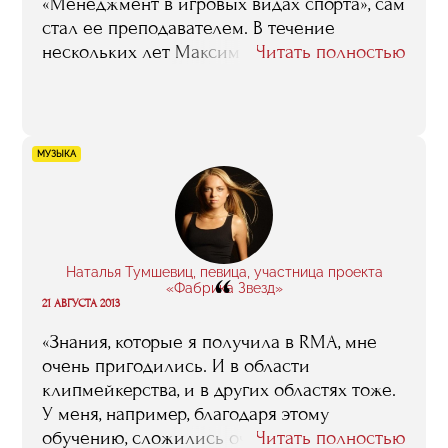
«Менеджмент в игровых видах спорта», сам
стал ее преподавателем. В течение
нескольких лет Максим возглавляет отдел
Читать полностью
продаж флагмана отечественного
баскетбола, ЦСКА, и читает нынешним
слушателям факультета лекции на тему
«Маркетинговая политика спортивного
МУЗЫКА
клуба». Ниже вы можете ознакомиться с
отчетом о занятии, которое он провел в
октябре 2007 года.
Наталья Тумшевиц, певица, участница проекта
“
«Фабрика Звезд»
21 АВГУСТА 2013
«Знания, которые я получила в RMA, мне
очень пригодились. И в области
клипмейкерства, и в других областях тоже.
У меня, например, благодаря этому
обучению, сложились очень четкое
Читать полностью