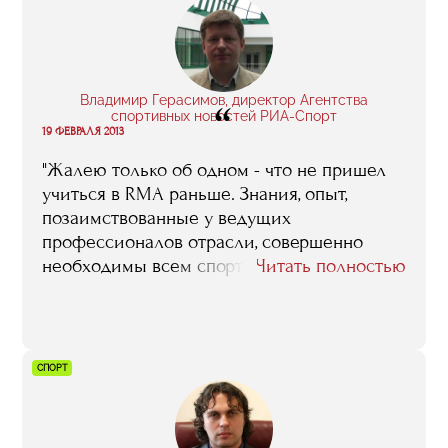
Владимир Герасимов, директор Агентства
“
спортивных новостей РИА-Спорт
19 ФЕВРАЛЯ 2013
"Жалею только об одном - что не пришел
учиться в RMA раньше. Знания, опыт,
позаимствованные у ведущих
профессионалов отрасли, совершенно
необходимы всем спортивным
Читать полностью
менеджерам, рассчитывающим всерьез
поработать на благо нашего спорта и
оставить заметный след в его истории"
СПОРТ