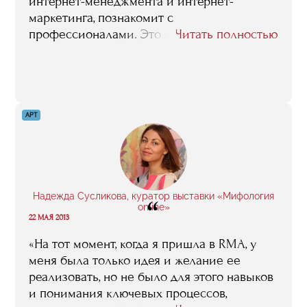
интернет-менеджмента и интернет-
маркетинга, познакомит с
профессионалами. Это немало, поверьте. И
Читать полностью
еще - общайтесь с одногруппниками,
другими выпускниками, преподавателями.
Звезды Рунета — в меру открытые и
доброжелательные. Кто знает, может быть,
рядом ходят ваши потенциальные
АРТ
работодатели, инвесторы, команда вашей
мечты, в конце концов"
Надежда Сусликова, куратор выставки «Мифология
“
online»
22 МАЯ 2013
«На тот момент, когда я пришла в RMA, у
меня была только идея и желание ее
реализовать, но не было для этого навыков
и понимания ключевых процессов,