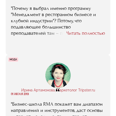
"Почему я выбрал именно программу
"Менеджмент в ресторанном бизнесе и
клубной индустрии"? Потому, что
подавляющее большинство
преподавателей там – практики, люди,
Читать полностью
знающие этот бизнес не по книжкам, а по
собственным проектам, успешным или не
очень, в общем, люди с реальным опытом.
Я очень многому там научился, в том числе
МОДА
и в плане раскрутки, продвижения бизнеса.
На занятия Назарова ходил с огромным
удовольствием, да и сейчас стараюсь их не
пропускать. Многих преподавателей могу с
“
благодарностью вспомнить: Семанову
Ирина Артамонова, маркетолог Tripster.ru
Ольгу, например, ее лекции по меню-
01 ИЮЛЯ 2013
инжинирингу мне очень пригодились"
"Бизнес-школа RMA покажет вам диапазон
направлений и инструментов, даст основы