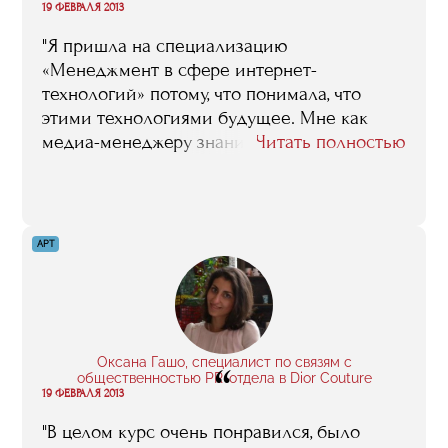
“
19 ФЕВРАЛЯ 2013
"Я пришла на специализацию
«Менеджмент в сфере интернет-
технологий» потому, что понимала, что
этими технологиями будущее. Мне как
медиа-менеджеру знания, полученные во
Читать полностью
время обучения, были совершенно
необходимы: ведь ярко выраженная
тенденция последних лет состоит в том,
что СМИ уходят именно в интернет. Сейчас
АРТ
я могу уверенно сказать: я училась не зря!
Спасибо нашим преподавателям. И RMA"
Оксана Гашо, специалист по связям с
“
общественностью PR-отдела в Dior Couture
19 ФЕВРАЛЯ 2013
"В целом курс очень понравился, было