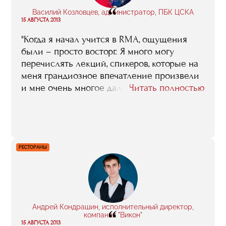
“
Василий Козловцев, администратор, ПБК ЦСКА
15 АВГУСТА 2013
"Когда я начал учится в RMA, ощущения
были – просто восторг. Я много могу
перечислять лекций, спикеров, которые на
меня грандиозное впечатление произвели
и мне очень многое дали. Ну, вот взять хотя
Читать полностью
бы курс Ивана Мартина Браво,
исполнительного директора «Реала»,
который и в Москву специально для нас
приезжал, и по скайпу занятия проводил –
кроме как RMA у нас такого никто не
РЕСТОРАНЫ
организовывал"
Андрей Кондрашин, исполнительный директор,
“
компания "Викон"
15 АВГУСТА 2013