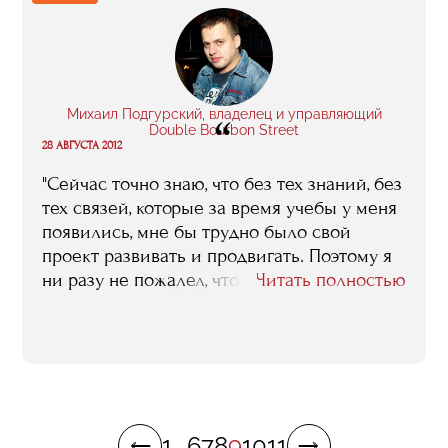
получить-то больше негде..."
Михаил Подгурский, владелец и управляющий
“
Double Bourbon Street
28 АВГУСТА 2012
"Сейчас точно знаю, что без тех знаний, без
тех связей, которые за время учебы у меня
появились, мне бы трудно было свой
проект развивать и продвигать. Поэтому я
ни разу не пожалел, что пришел в RMA..."
Читать полностью
1
...
6
7
8
9
10
11