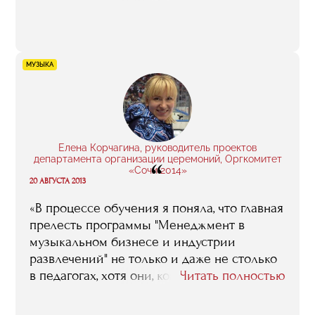
представление о том, сколько что при
производстве клипа стоит. Так что даже
когда я снималась в самом первом моем
клипе, одурачить меня, запросить
МУЗЫКА
втридорога, скажем, за аренду аппаратуры,
было практически невозможно».
Елена Корчагина, руководитель проектов
департамента организации церемоний, Оргкомитет
“
«Сочи 2014»
20 АВГУСТА 2013
«В процессе обучения я поняла, что главная
прелесть программы "Менеджмент в
музыкальном бизнесе и индустрии
развлечений" не только и даже не столько
в педагогах, хотя они, конечно, все люди
Читать полностью
известные, в высшей степени
компетентные и вообще замечательные.