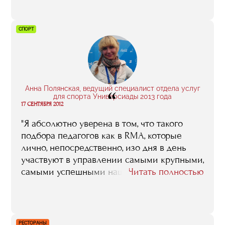
могу сказать, что образование RMA вышло
на новый уровень. Когда я общаюсь с
людьми, которые сейчас учатся на
СПОРТ
факультете или недавно его закончили, то
слышу впечатления отличные от тех,
которые когда-то озвучивала я. В такие
моменты я искренне рада за RMA"
Анна Полянская, ведущий специалист отдела услуг
“
для спорта Универсиады 2013 года
17 СЕНТЯБРЯ 2012
"Я абсолютно уверена в том, что такого
подбора педагогов как в RMA, которые
лично, непосредственно, изо дня в день
участвуют в управлении самыми крупными,
самыми успешными нашими – да и не
Читать полностью
только нашими спортивными проектами,
нет больше ни в одном вузе, ни в одной
бизнес-школе. Те знания, тот опыт, который
эти люди способны передать, их и
РЕСТОРАНЫ