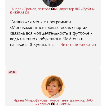
“
Андрей Громов, генеральный директор ФК «Рубин»
19 ФЕВРАЛЯ 2013
"Лично для меня с программой
«Менеджмент в игровых видах спорта»
связана вся моя деятельность в футболе -
ведь именно с обучения в RMA она и
началась. Я думаю, что главной заслугой
Читать полностью
этой программы является то, что она
прокладывает дорогу в профессию новому
поколению спортивных менеджеров -
молодых, энергичных, современно
мыслящих. Сейчас мы видим, как
МОДА
представители этого поколения
спортивных управленцев постепенно
выходят на первые роли"
Ирина Митрофанова, генеральный директор ЗАО
«Аргументы и Факты»