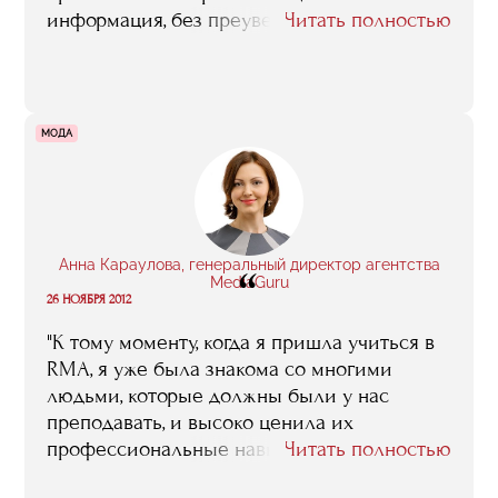
информация, без преувеличения. Именно
Читать полностью
потому, что это – люди из бизнеса, это
реальная жизнь, это тот самый опыт,
который можно приобрести, только
работая с живыми проектами, в книжках
МОДА
такого не вычитаешь"
Анна Караулова, генеральный директор агентства
“
MediaGuru
26 НОЯБРЯ 2012
"К тому моменту, когда я пришла учиться в
RMA, я уже была знакома со многими
людьми, которые должны были у нас
преподавать, и высоко ценила их
профессиональные навыки. Конечно, тогда
Читать полностью
все только начиналось. И сейчас я точно