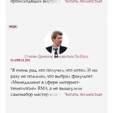
происходящих внутри арт-рынка. И только
Читать полностью
в процессе обучения я смогла понять, по
каким законам живет арт-индустрия,
познакомиться с интересными людьми и
прояснить для себя какие-то вещи,
МОДА
связанные с транспортировкой предметов
искусства, пиаром выставочных проектов,
особенностями монтажа и т.д. А это очень
важная информация, когда делаешь
“
выставку "с нуля"»
Степан Данилов, основатель Do.Docs
01 АПРЕЛЯ 2013
"Я очень рад, что получил, что хотел. И ни
разу не пожалел, что выбрал факультет
«Менеджмент в сфере интернет-
технологий» RMA, а не вышку, или
самонабор мастер-классов. И я, правда,
Читать полностью
хвастаюсь перед друзьями, что был в
офисах Google, Яндекса, что меня учили
лидеры сегментов, известные персоны..."