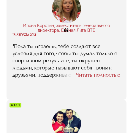
Илона Корстин, заместитель генерального
“
директора, Единая Лига ВТБ
16 АВГУСТА 2013
"Пока ты играешь, тебе создают все
условия для того, чтобы ты думал только о
спортивном результате, ты окружен
людьми, которые называют себя твоими
друзьями, поддерживают тебя. Но в один
Читать полностью
прекрасный день все это заканчивается, и
ты понимаешь, что устраивать свою жизнь
после спорта тебе придется
самостоятельно. С этой точки зрения
СПОРТ
программа «Менеджмент в игровых видах
спорта» хороша тем, что позволяет
спортсменам, завершившим карьеру,
остаться в индустрии"