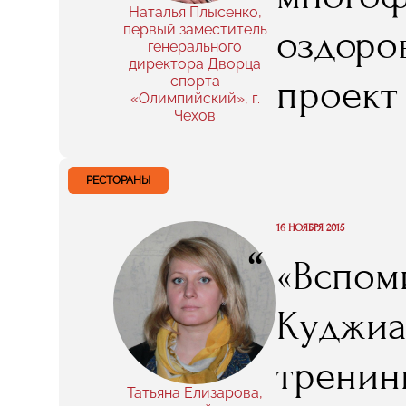
вместе»
Наталья Плысенко,
первый заместитель
оздоров
генерального
директора Дворца
проект
спорта
«Олимпийский», г.
Чехов
дипломн
получа
РЕСТОРАНЫ
приобр
16 НОЯБРЯ 2015
“
«Вспом
спорти
Куджиа
же, не 
тренин
практик
Татьяна Елизарова,