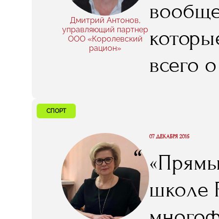
вообще
собств
Дмитрий Антонов,
управляющий партнер
которые
ООО «Королевский
самораз
рацион»
всего о
меня п
вам чес
СПОРТ
через 
07 ДЕКАБРЯ 2015
“
«Прямы
я, нап
школе 
одногр
многоф