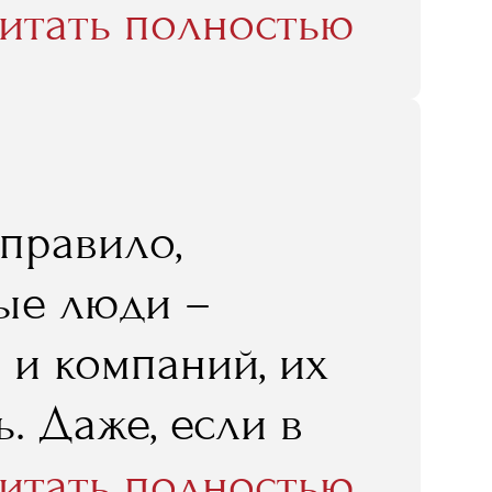
их-то смежных
итать полностью
дать совет
 лучше понимаешь
сразу, главное
ри поступлении
то действительно
 совмещать свою
 правило,
ь морально
ые люди –
друзьями и
 и компаний, их
окупится, ведь
. Даже, если в
о самое выгодное
огласия с
итать полностью