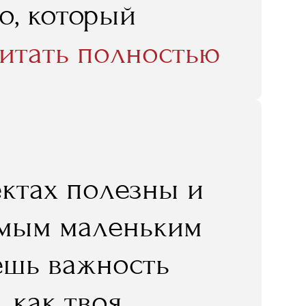
о, который
 появилась такая
х выстраивания
итать полностью
появилось
у сложно
жно осилить при
они, и не только
.
реподаватели
ктах полезны и
чень
амым маленьким
RMA помимо
ешь важность
ктический опыт
 как твоя