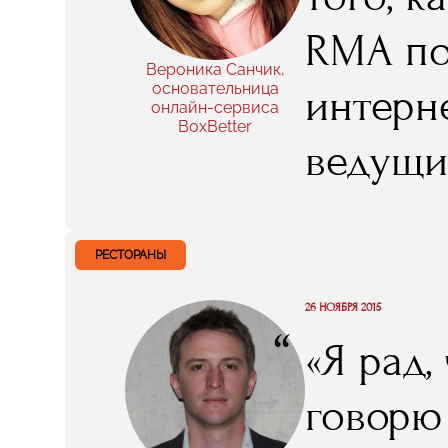
RMA по
Вероника Санчик,
основательница
интерн
онлайн-сервиса
BoxBetter
ведущи
интере
маркет
РЕСТОРАНЫ
проект
26 НОЯБРЯ 2015
“
«Я рад,
вдохнов
говорю
«полезн