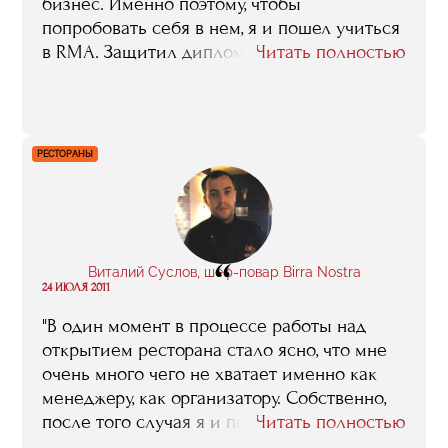
бизнес. Именно поэтому, чтобы
попробовать себя в нем, я и пошел учиться
в RMA. Защитил диплом по концепции
Читать полностью
кафе-бара, а уже через полгода реализовал
его на практике".
РЕСТОРАНЫ
“
Виталий Суслов, шеф-повар Birra Nostra
24 ИЮЛЯ 2011
"В один момент в процессе работы над
открытием ресторана стало ясно, что мне
очень много чего не хватает именно как
менеджеру, как организатору. Собственно,
после того случая я и пошел учится в RMA,
Читать полностью
и мне эта учеба, знания, которые я там