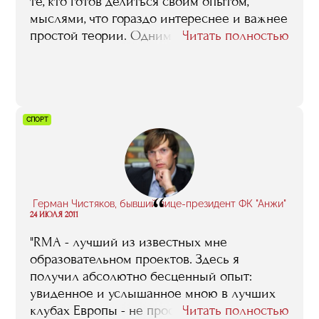
те, кто готов делиться своим опытом,
мыслями, что гораздо интереснее и важнее
простой теории. Одним словом, RMA дает
Читать полностью
шанс, и главное - не упустить его".
СПОРТ
“
Герман Чистяков, бывший вице-президент ФК "Анжи"
24 ИЮЛЯ 2011
"RMA - лучший из известных мне
образовательном проектов. Здесь я
получил абсолютно бесценный опыт:
увиденное и услышанное мною в лучших
клубах Европы - не просто набор шаблонов,
Читать полностью