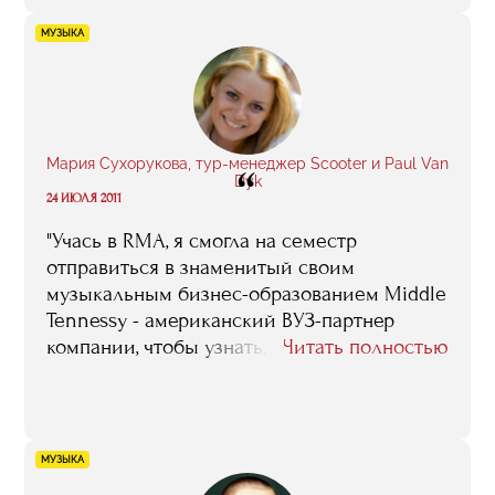
МУЗЫКА
Мария Сухорукова, тур-менеджер Scooter и Paul Van
“
Dyk
24 ИЮЛЯ 2011
"Учась в RMA, я смогла на семестр
отправиться в знаменитый своим
музыкальным бизнес-образованием Middle
Tennessy - американский ВУЗ-партнер
компании, чтобы узнать, как построена
Читать полностью
работа с артистами у западных коллег".
МУЗЫКА