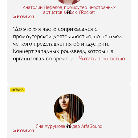
Анатолий Нефедов, промоутер иностранных
“
артистов в Rock'n'Rocket
24 ИЮЛЯ 2011
"До этого я часто соприкасался с
промоутерской деятельностью, но не имел
четкого представления об индустрии.
Концерт западных рок-звезд, который я
организовал во время учебы, стал первым
Читать полностью
самостоятельным шагом в мире
музыкального бизнеса. Но он не состоялся
бы, не будь рядом преподавателей RMA..."
МУЗЫКА
“
Яна Хурумова, лидер ArfaSound
24 ИЮЛЯ 2011