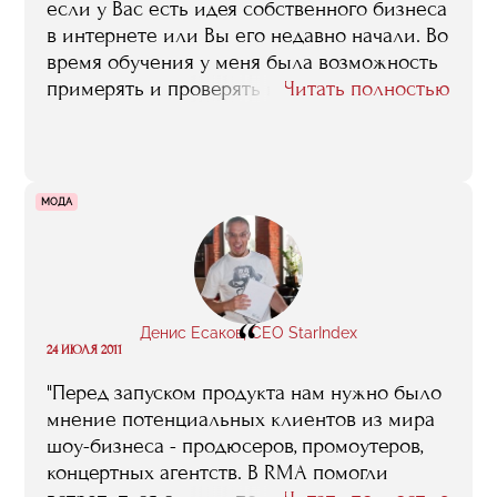
если у Вас есть идея собственного бизнеса
в интернете или Вы его недавно начали. Во
время обучения у меня была возможность
примерять и проверять каждое
Читать полностью
утверждение преподавателей на практике.
Тем более преподаватели охотно давали
обратную связь. После обучения я
чувствую в себе силы как для развития
МОДА
СпортФорта, так и для участия в
последующих интернет-проектах"
“
Денис Есаков, CEO StarIndex
24 ИЮЛЯ 2011
"Перед запуском продукта нам нужно было
мнение потенциальных клиентов из мира
шоу-бизнеса - продюсеров, промоутеров,
концертных агентств. В RMA помогли