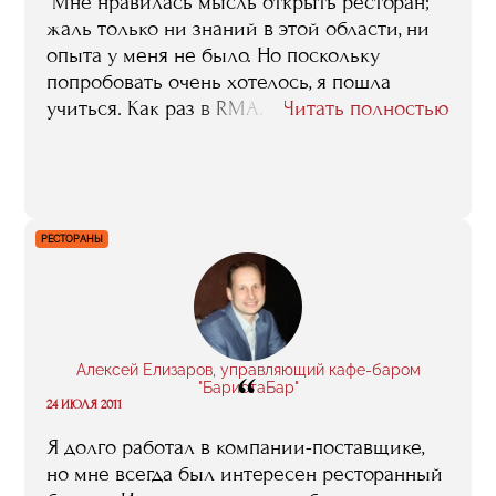
"Мне нравилась мысль открыть ресторан;
жаль только ни знаний в этой области, ни
опыта у меня не было. Но поскольку
попробовать очень хотелось, я пошла
учиться. Как раз в RMA. До того я была
Читать полностью
экономистом по бухгалтерскому учету, и то,
что я эту специальность в свое время
получила мне, конечно, в моей нынешней
работе очень помогает. А вот уже
профильные знания, те, без которых не
РЕСТОРАНЫ
обойтись именно ресторатору, мне дала
учеба в RMA".
Алексей Елизаров, управляющий кафе-баром
“
"БаристаБар"
24 ИЮЛЯ 2011
Я долго работал в компании-поставщике,
но мне всегда был интересен ресторанный