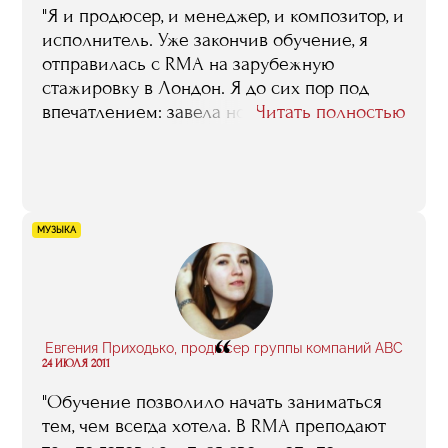
"Я и продюсер, и менеджер, и композитор, и
исполнитель. Уже закончив обучение, я
отправилась с RMA на зарубежную
стажировку в Лондон. Я до сих пор под
впечатлением: завела новые контакты,
Читать полностью
нашла новых клиентов и
единомышленников. На сегодня я собрала
лучших музыкантов-струнников в России: и
оглядываясь назад, могу сказать, что
добилась всего благодаря себе, людям
МУЗЫКА
вокруг и полученным в RMA знаниям".
“
Евгения Приходько, продюсер группы компаний ABC
24 ИЮЛЯ 2011
"Обучение позволило начать заниматься
тем, чем всегда хотела. В RMA преподают