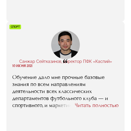
но что касается учебы — нет. А в бизнес-
школе не было ни дня, когда бы мне
хотелось не пойти или уйти пораньше. Для
меня это волшебное, особенное, место!»
СПОРТ
“
Санжар Сейтказинов, директор ПФК «Каспий»
10 ИЮНЯ 2021
Обучение дало мне прочные базовые
знания по всем направлениям
деятельности всех классических
департаментов футбольного клуба — и
спортивного, и маркетингового, и
Читать полностью
финансового, и юридического, и того, что
отвечает за эксплуатацию спортивной
инфраструктуры. А еще я должен честно