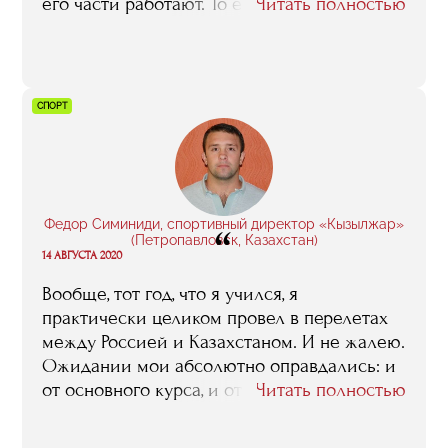
его части работают. То есть я получила
Читать полностью
возможность окунуться в эту кухню.
Вообще, самое ценное, что RMA вам
способен предложить, это именно спикеры,
преподаватели. Потому что все они
СПОРТ
практикующие профессионалы, у которых
есть, чему поучиться. Плюс они, как
правило, открытые, коммуникабельные
люди, которые не бегут от ваших вопросов,
а готовы на них отвечать компетентно и
Федор Симиниди, спортивный директор «Кызылжар»
“
максимально развернуто».
(Петропавловск, Казахстан)
14 АВГУСТА 2020
Вообще, тот год, что я учился, я
практически целиком провел в перелетах
между Россией и Казахстаном. И не жалею.
Ожидании мои абсолютно оправдались: и
от основного курса, и от стажировки в
Читать полностью
Германии, в которой мне довелось
поучаствовать в 2018 году. Так что, если кто-