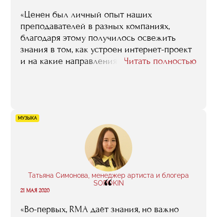
«Ценен был личный опыт наших
преподавателей в разных компаниях,
благодаря этому получилось освежить
знания в том, как устроен интернет-проект
и на какие направления стоит обратить
Читать полностью
больше внимания. В общем, я шёл за
систематизацией, и я её получил —
кирпичики моего опыта окончательно
сложились. Плюс учёба в RMA помогла
сформировать моё мышление в области
МУЗЫКА
работы с продуктом»
Татьяна Симонова, менеджер артиста и блогера
“
SOROKIN
21 МАЯ 2020
«Во-первых, RMA даёт знания, но важно