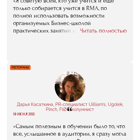
«Я советую всем, кто уже учится и еще
только собирается учится в RMA, по
полной использовать возможности
организуемых Бизнес-школой
практических занятий и стажировок. В
Читать полностью
плане получения знаний и навыков, в
плане наработки полезных
профессиональных контактов, связей это
— золотое дно».
РЕСТОРАНЫ
Дарья Касаткина, PR-специалист Uilliam’s, Ugolek,
“
Pinch, FlØR, колумнист
19 ИЮЛЯ 2021
«Самым полезным в обучении было то, что
все, услышанное в аудитории, я сразу могла