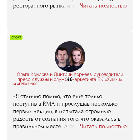
ресторанного рынка и получила базу
Читать полностью
знаний, которые нужны для открытия
своего гастропроекта. На занятиях мы
разбирали юридические и финансовые
аспекты, нормы безопасности, маркетинг,
СПОРТ
брендинг и еще много всего — в общем,
мы прошли комплексный курс для тех, кто
хочет развиваться в фуд-индустрии».
Ольга Крылова и Дмитрий Корнеев, руководители
“
пресс-службы и службы маркетинга БК «Химки»
14 АПРЕЛЯ 2020
«Я отлично помню, что еще только
поступив в RMA и прослушав несколько
первых лекций, я испытала огромную
радость от сознания того, что оказалась в
правильном месте. А сейчас чувствую, что
Читать полностью
пришла уже пора делиться тем, чему меня