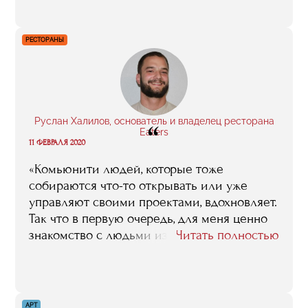
здесь научили, чему я сама за это время
научилась. Спасибо RMA за то, что
согласились меня попробовать в качестве
РЕСТОРАНЫ
преподавателя».
Руслан Халилов, основатель и владелец ресторана
“
Eaters
11 ФЕВРАЛЯ 2020
«Комьюнити людей, которые тоже
собираются что-то открывать или уже
управляют своими проектами, вдохновляет.
Так что в первую очередь, для меня ценно
знакомство с людьми из индустрии. Плюс я
Читать полностью
получил необходимую базу знаний, которая
помогла мне при открытии ресторана,
например, по финансам и маркетингу. А
после моей защиты в RMA, знакомый
АРТ