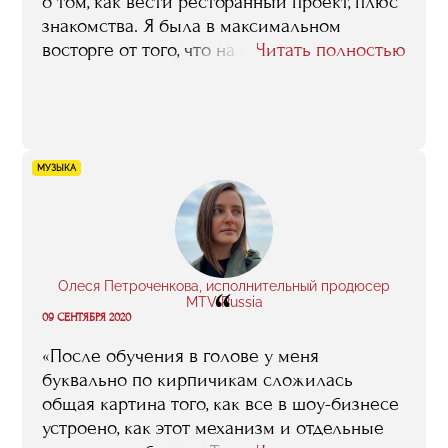
о том, как вести ресторанный проект, плюс
знакомства. Я была в максимальном
восторге от того, что на факультете
Читать полностью
преподают только практики, то есть все
знания мы сразу разбирали на примерах из
реального бизнеса. Я чувствовала
невероятное воодушевление, при этом
очень трезвое, надо сказать. Когда
МУЗЫКА
владеешь реальной информацией, ты уже
не испытываешь восторгов по поводу
владения своим кафе, а максимально
адекватно оцениваешь риски и
соотносишь свои желания с
Олеся Петроченкова, исполнительный продюсер
“
MTV Russia
возможностями».
09 СЕНТЯБРЯ 2020
«После обучения в голове у меня
буквально по кирпичикам сложилась
общая картина того, как все в шоу-бизнесе
устроено, как этот механизм и отдельные