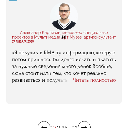
увидел во мне специалиста и предложил
что-то открыть. Если бы я не получил
профессиональное образование, в меня не
стали бы инвестировать».
Александр Карлявин, менеджер специальных
“
проектов в Мультимедиа Арт Музее, арт-консультант
27 ЯНВАРЯ 2020
«Я получил в RMA ту информацию, которую
потом пришлось бы долго искать и платить
за нужные сведения много денег. Вообще,
сюда стоит идти тем, кто хочет реально
развиваться и получать практические
Читать полностью
навыки для работы в этой сфере. Плюс
здесь я познакомился с классными
людьми, с которыми мы до сих пор
общаемся, как по рабочим вопросам, так и
просто по-дружески. В RMA можно
получить все, главное понимать, что тебе
1
2
3
4
5
...
11
нужно».