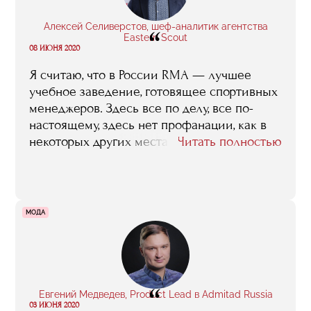
Алексей Селиверстов, шеф-аналитик агентства
“
Eastern Scout
08 ИЮНЯ 2020
Я считаю, что в России RMA — лучшее
учебное заведение, готовящее спортивных
менеджеров. Здесь все по делу, все по-
настоящему, здесь нет профанации, как в
некоторых других местах, где студенты из
Читать полностью
года в год пишут и защищают странные
дипломы на тему „Организация
Чемпионата мира по футболу“, в которой
ничего невозможно нового открыть или
МОДА
придумать.
“
Евгений Медведев, Product Lead в Admitad Russia
03 ИЮНЯ 2020