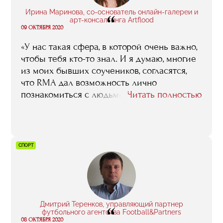
Ирина Маринова, со-основатель онлайн-галереи и
“
арт-консалтинга Artflood
09 ОКТЯБРЯ 2020
«У нас такая сфера, в которой очень важно,
чтобы тебя кто-то знал. И я думаю, многие
из моих бывших соучеников, согласятся,
что RMA дал возможность лично
познакомиться с людьми, которые делают
Читать полностью
арт-рынок в России. Еще очень важный
момент — актуальность. Нашими
спикерами были не теоретики, а люди,
которые варились в этом бизнесе вчера,
СПОРТ
делали что-то до лекции сегодня и завтра
пойдут и будут продолжать. И это —
актуальная информация».
Дмитрий Теренков, управляющий партнер
“
футбольного агентства Football&Partners
08 ОКТЯБРЯ 2020