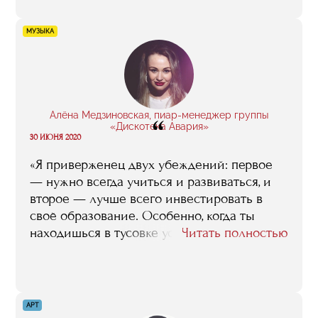
то спросит моего совета, я смело
порекомендую бизнес-школу, как место, где
МУЗЫКА
человек получит те знания и навыки в
сфере спортивного менеджмента, которые
ему наверняка реально пригодятся.
Алёна Медзиновская, пиар-менеджер группы
“
«Дискотека Авария»
30 ИЮНЯ 2020
«Я приверженец двух убеждений: первое
— нужно всегда учиться и развиваться, и
второе — лучше всего инвестировать в
своё образование. Особенно, когда ты
находишься в тусовке успешных людей,
Читать полностью
важно быть интересной, следить за тем, что
происходит в мире. Я выбрала учебу в
бизнес-школе RMA, потому что понимала,
что здесь получу то, что мне нужно.
АРТ
Безусловно, подкупили имена спикеров,