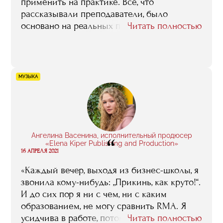
применить на практике. Все, что
рассказывали преподаватели, было
основано на реальных примерах, реальных
Читать полностью
событиях, кейсах. То есть, я не просто
слушала — в одно ухо влетело, в другое
вылетело — а имела возможность
использовать полученные знания в работе
МУЗЫКА
с проектами, которые я вела в агентстве
„Аппетитный маркетинг“»
Ангелина Васенина, исполнительный продюсер
“
«Elena Kiper Publishing and Production»
16 АПРЕЛЯ 2021
«Каждый вечер, выходя из бизнес-школы, я
звонила кому-нибудь: „Прикинь, как круто!“.
И до сих пор я ни с чем, ни с каким
образованием, не могу сравнить RMA. Я
усидчива в работе, потому что я ее люблю,
Читать полностью