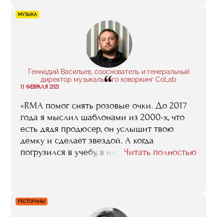
сказать, что сам факт того, что у меня есть
полученное в RMA профильное
МУЗЫКА
образование, оказался если не решающим,
то по крайней мере очень весомым
аргументом для людей, которые
принимали решение о моем назначении в
„Каспий“.
Геннадий Васильев, сооснователь и генеральный
“
директор музыкального коворкинг CoLab
11 ФЕВРАЛЯ 2021
«RMA помог снять розовые очки. До 2017
года я мыслил шаблонами из 2000-х, что
есть дядя продюсер, он услышит твою
демку и сделает звездой. А когда
погрузился в учебу, в индустрию, понял, что
Читать полностью
вариантов может быть очень много. И
конечно, комьюнити очень важная
составляющая учебы в RMA. Я бы даже так,
наверное, поделил: 40% — знаний и 60% —
РЕСТОРАНЫ
это сила комьюнити, сила контактов».