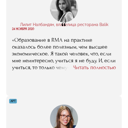
“
Лилит Налбандян, владелица ресторана Balik
24 НОЯБРЯ 2020
«Образование в RMA на практике
оказалось более полезным, чем высшее
экономическое. Я такой человек, что, если
мне неинтересно, учиться я не буду. И, если
учиться, то только чему-то
Читать полностью
узкоспециализированному и тому, что
дается концентрировано за один год, а не
за пять. Поэтому RMA – четко моя
концепция. Это то, что мне было нужно».
АРТ