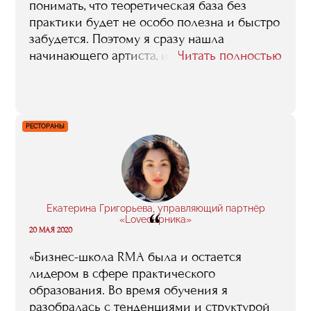
понимать, что теоретическая база без
практики будет не особо полезна и быстро
забудется. Поэтому я сразу нашла
начинающего артиста, и на первые встречи
Читать полностью
с ним приходила после лекций и по
пунктам разбирала, что и как нужно
сделать для продвижения. Во-вторых,
обучение дает практику. Кроме работы с
РЕСТОРАНЫ
артистом, я постоянно стажировалась на
мероприятиях. Третье — это контакты.
Случайные знакомства на стажировках и
лекциях могут вылиться в работу и
долгосрочное сотрудничество».
Екатерина Григорьева, управляющий партнёр
“
«Loveсырника»
20 МАЯ 2020
«Бизнес-школа RMA была и остается
лидером в сфере практического
образования. Во время обучения я
разобралась с тенденциями и структурой