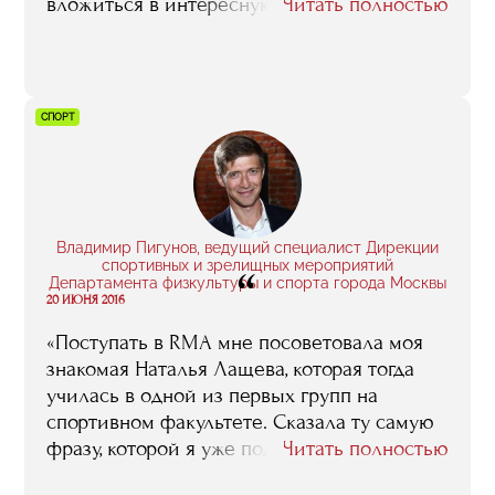
вложиться в интересную историю, которая
Читать полностью
принесет не только прибыль, но и радость
всем гастроэнтузиастам».
СПОРТ
Владимир Пигунов, ведущий специалист Дирекции
спортивных и зрелищных мероприятий
“
Департамента физкультуры и спорта города Москвы
20 ИЮНЯ 2016
«Поступать в RMA мне посоветовала моя
знакомая Наталья Лащева, которая тогда
училась в одной из первых групп на
спортивном факультете. Сказала ту самую
фразу, которой я уже поделился: мол,
Читать полностью
деньги за обучение с тебя попросят не так,