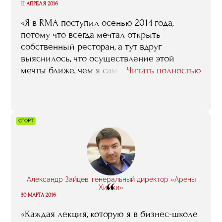
“
11 АПРЕЛЯ 2016
«Я в RMA поcтупил осенью 2014 года,
потому что всегда мечтал открыть
собственный ресторан, а тут вдруг
выяснилось, что осуществление этой
мечты ближе, чем я сам мог подумать.
Читать полностью
Понятно, что, поскольку я к тому времени в
этой среде ресторанной уже довольно
долгое время вращался, то совсем
новичком меня сложно было назвать –
СПОРТ
меня даже многие рестораторы, которые у
нас лекции читали и которым наша
компания мясо поставляла, во время
занятий узнавали, здоровались… Тем не
менее, могу однозначно сказать: выбор я
Александр Зайцев, генеральный директор «Арены
“
сделал правильный, учеба на пользу пошла,
Химки»
30 МАРТА 2016
и многое из того, что я тогда в RMA узнал и
понял, я и теперь в своей работе
«Каждая лекция, которую я в бизнес-школе