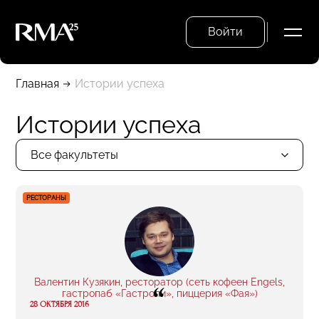
Войти
Главная
Истории успеха
Истории успеха
Все факультеты
РЕСТОРАНЫ
Валентин Кузякин, ресторатор (сеть кофеен Engels,
“
гастропаб «Гастроли», пиццерия «Фая»)
28 ОКТЯБРЯ 2016