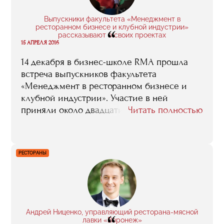
подняло на другой уровень стандартов –
после RMA все было по плечу. Еще во
Выпускники факультета «Менеджмент в
время обучения тебя всегда окружают
ресторанном бизнесе и клубной индустрии»
“
люди со схожими интересами и целями –
рассказывают о своих проектах
15 АПРЕЛЯ 2016
это поднимает планку и заставляет
работать больше».
14 декабря в бизнес-школе RMA прошла
встреча выпускников факультета
«Менеджмент в ресторанном бизнесе и
клубной индустрии». Участие в ней
приняли около двадцати человек,
Читать полностью
некоторые из которых представили
проекты, в которых они работают после
окончания обучения. Предлагаем вашему
РЕСТОРАНЫ
вниманию наиболее интересные
фрагменты рассказанного Михаилом
Коноваловым, Марикой Капанадзе и
Романом Щукой.
Андрей Ниценко, управляющий ресторана-мясной
лавки «Воронеж»