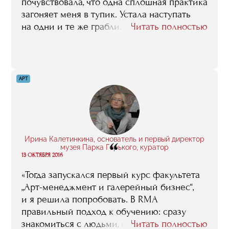
почувствовала, что одна сплошная практика
загоняет меня в тупик. Устала наступать
на одни и те же грабли. Нужны были
Читать полностью
знания, которые практику совместили бы
с теорией, чтобы всё было гармонично.
На лекциях в RMA говорили ту самую
недостающую информацию, которой мне
АРТ
не хватало».
Ирина Калетинкина, основатель и первый директор
“
музея Парка Горького, куратор
13 ОКТЯБРЯ 2016
«Тогда запускался первый курс факультета
„Арт-менеджмент и галерейный бизнес“,
и я решила попробовать. В RMA
правильный подход к обучению: сразу
знакомиться с людьми, которые
Читать полностью