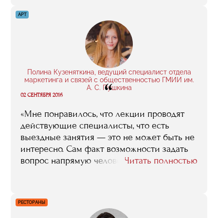
мы до сих пор иногда встречаемся. Глупо
говорить, что за год я досконально изучил
АРТ
все нюансы запуска интернет-проекта.
Но я точно могу сказать, что обучение
стало толчком в верном направлении.
Я стал лучше ориентироваться в этой
сфере: понял, как продвигать свои сервисы,
Полина Кузеняткина, ведущий специалист отдела
маркетинга и связей с общественностью ГМИИ им.
“
как работать с подрядчиками, как создавать
А. С. Пушкина
эффективную рекламу».
02 СЕНТЯБРЯ 2016
«Мне понравилось, что лекции проводят
действующие специалисты, что есть
выездные занятия — это не может быть не
интересно. Сам факт возможности задать
вопрос напрямую человеку из индустрии
Читать полностью
очень важен. Были и практические
задания: на первом собрании нас
распределили на несколько групп и
РЕСТОРАНЫ
каждой давали задание, например,