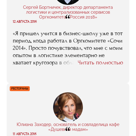
я провела не зря: это было интересно. И
Сергей Бортничек, директор департамента
что, самое главное, полезно».
логистики и централизованных сервисов
“
Оргкомитета «Россия 2018»
12 АВГУСТА 2016
«Я пришел учится в бизнес-школу уже в тот
период, когда работал в Оргкомитете «Сочи
2014». Просто почувствовал, что мне с моим
опытом в логистике элементарно не
хватает кругозора в области именно
Читать полностью
спортивного менеджмента. Я тогда слабо
ориентировался, например, в том, что из
себя представляет маркетинг в спорте, как
РЕСТОРАНЫ
функционируют спонсорские программы,
вообще был довольно далек от этой
тематики. Учеба в бизнес-школе помогла
ликвидировать эти пробелы, понять, как
устроены многие важные процессы, и
Юлиана Заходер, основатель и совладелица кафе
“
почувствовать дополнительную
«Душевная мадам»
уверенность в своих силах».
11 АВГУСТА 2016