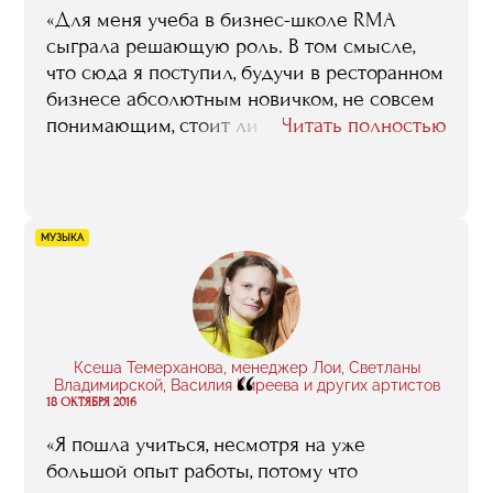
«Для меня учеба в бизнес-школе RMA
сыграла решающую роль. В том смысле,
что сюда я поступил, будучи в ресторанном
бизнесе абсолютным новичком, не совсем
понимающим, стоит ли этим делом вообще
Читать полностью
заниматься. В процессе обучения пришла
уверенность в том, что стоит, что я хочу
развиваться именно в этом направлении
и именно это дело и будет моей
МУЗЫКА
профессией».
Ксеша Темерханова, менеджер Лои, Светланы
“
Владимирской, Василия Киреева и других артистов
18 ОКТЯБРЯ 2016
«Я пошла учиться, несмотря на уже
большой опыт работы, потому что