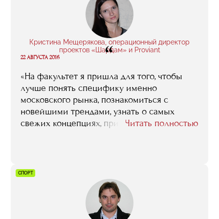
посетить выставку, сделать обзор арт-
ярмарок, написать доклад, решить кейс.
Это помогает сразу влиться в работу».
Кристина Мещерякова, операционный директор
“
проектов «Шардам» и Proviant
22 АВГУСТА 2016
«На факультет я пришла для того, чтобы
лучше понять специфику именно
московского рынка, познакомиться с
новейшими трендами, узнать о самых
свежих концепциях, приобрести новые
Читать полностью
знакомства, наработать профессиональные
связи среди местных рестораторов. То есть
это был не какой-то случайный порыв, я
четко понимала, что я от этого обучения
СПОРТ
хочу, и что в результате буду иметь. Сейчас,
по прошествии времени, я могу сказать, что
мои ожидания целиком и полностью
оправдались. Тот год, что я провела в RMA,