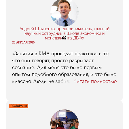
Андрей Штыленко, предприниматель, главный
научный сотрудник в Школе экономики и
“
менеджмента ДВФУ
28 АПРЕЛЯ 2016
«Занятия в RMA проводят практики, и то,
что они говорят, просто разрывает
сознание. Для меня это было первым
опытом подобного образования, и это было
классно. Люди не забивали сознание
Читать полностью
теорией, говорили от своего лица, на своем
опыте и на реальных примерах. К тому же
возможность пообщаться с топ-
РЕСТОРАНЫ
менеджерами ключевых компаний
индустрии важна сама по себе. Это
общение не просто дало мне контакты, оно