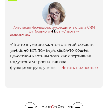
приобрела и даже нашла бизнес-партнера».
Анастасия Чернышова, руководитель отдела CRM
“
футбольного клуба «Спартак»
22 ДЕКАБРЯ 2015
«Что-то я уже знала, что-то в этой области
умела, но вот, пожалуй, какой-то общей,
целостной картины того, как спортивная
индустрия устроена, как она
функционирует, у меня до RMA не было. То,
Читать полностью
что в итоге этот паззл мне удалось в голове
у себя сложить, я считаю главным
результатом учебы. Ну и плюс к тому связи,
которые удалось наработать, идеи, которые
получилось подсмотреть».
1
...
3
4
5
6
7
8
9
...
11