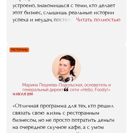
устроено, знакомишься с теми, кто делает
этот бизнес, слышишь реальные истории
успеха и неудач, постепенно формируя
Читать полностью
картину индустрии. К тому же мне
нравился сам процесс обучения, я ловила
драйв и была полна энергии. Мой
серьезный юридический бэкграунд не
РЕСТОРАНЫ
мешал почувствовать эту легкость: я с
удовольствием ходила на занятия, стараясь
не пропускать их, решала кейсы, и даже
участвовала в волонтерских программах.
Вообще, мне не хотелось заканчивать
Марина Пешнева-Подольская, основатель и
“
обучение, не хотелось уходить. Бесценно,
генеральный директор сети «Hello, Foody!»
14 ИЮЛЯ 2016
что я встретила множество прекрасных
людей, с которыми мы активно общаемся и
«Отличная программа для тех, кто решил
дружим».
связать свою жизнь с ресторанным
бизнесом, но не просто потратить деньги
на очередное скучное кафе, а с умом