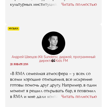
культурных институций. После окончания
Читать полностью
занятий у меня был сильный
эмоциональный подъем, я была очень
вдохновлена, хотелось делать больше, не
бояться быть услышанной в нашем
МУЗЫКА
консервативном музее, верить в свои идеи.
Полученные знания и знакомства очень
пригодились мне в работе, я стала гораздо
лучше понимать многие внутренние
процессы, специфику работы в нашей
Андрей Швецов (Kit Sunders), диджей, программный
“
среде, очень пригодился опыт музейного
директор Kids FM
28 ЯНВАРЯ 2016
менеджмента, которым делились с нами
такие гуру, как Марина Девовна Лошак,
«В RMA семейная атмосфера – у всех со
Зельфира Исмаиловна Трегулова, Василий
всеми хорошие отношения, все искренне
Церетели и другие».
готовы помочь друг другу. Например, в один
момент я решил открывать бар, я позвонил
в RMA и мне дали контакт человека,
Читать полностью
который успешно занимался барами, мы