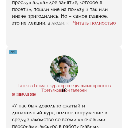
использую практически каждый день».
прослушал, каждое занятие, которое я
посетил, пошли мне на пользу, и так или
иначе пригодились. Но – самое главное,
это не лекции, а люди, которые их читают.
Читать полностью
То есть, основное, что RMA может своим
студентам дать, это возможность напрямую,
без посредников общаться с лучшими
профессионалами спортивной индустрии,
АРТ
какие только у нас в стране есть. Эту
возможность общения, установления
контактов, деловых связей с этими людьми,
с клубами, с федерациями, с компаниями,
где они работают, я всех потенциальных
Татьяна Гетман, куратор специальных проектов
“
абитуриентов призываю высоко ценить, и
Третьяковской галереи
19 ФЕВРАЛЯ 2016
максимально ее использовать».
«У нас был довольно сжатый и
динамичный курс, полное погружение в
среду, знакомство со всеми ключевыми
персонами, экскурс в работу главных