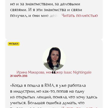
но и за знакомствами, за деловыми
связями. И я эти знакомства и связи
получил, и они мне действительно
Читать полностью
помогли. Конкретно это выразилось в том,
что преподаватели, с которыми
я познакомился в бизнес-школе, очень
помогли мне при запуске ресторана.
На самом старте они здесь плотно
МУЗЫКА
поучаствовали практически во всем —
и в подборе и обучении персонала,
и в разработке дизайна помещений,
и в выборе блюд для меню, составлении
“
винной карты. Для меня их консультации
Ирина Макарова, менеджер Isaac Nightingale
26 МАРТА 2018
служили гарантией качества, ведь опыт
в ресторанном бизнесе у этих людей
«Когда я пошла в RMA, я уже работала
огромный».
в индустрии, но как-то, попав на одну
из открытых лекций, поняла, что хочу здесь
учиться. Большая ошибка думать, что