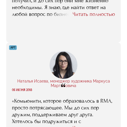
получил, и до сих пор они мне жизненно
необходимы. Я знаю, где найти ответ на
любой вопрос по бизнесу. Елена Белоусова
Читать полностью
вела суперполезные лекции по
юридическим аспектам открытия
ресторана. Она посмотрела мой договор
аренды и помогла внести нужные
изменения. Лекции по экономике Анны
АРТ
Куджиашвили были информативными.
Вообще лекции были в основном
практические, на которых нам подробно
рассказывали и показывали, как добиться
нужно результата».
Наталья Исаева, менеджер художника Маркуса
“
Мартиновича
05 ИЮНЯ 2018
«Комьюнити, которое образовалось в RMA,
просто потрясающее. Мы до сих пор
дружим, поддерживаем друг друга.
Хотелось бы подружиться и с