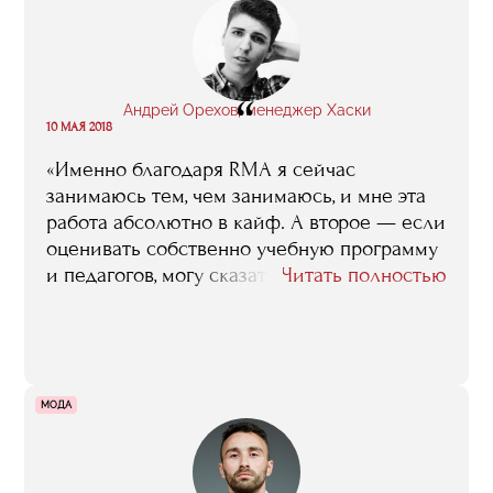
это обучение оказалось хорошим каркасом
для меня».
“
Андрей Орехов, менеджер Хаски
10 МАЯ 2018
«Именно благодаря RMA я сейчас
занимаюсь тем, чем занимаюсь, и мне эта
работа абсолютно в кайф. А второе — если
оценивать собственно учебную программу
и педагогов, могу сказать — в RMA
Читать полностью
собраны реально лучшие силы, все что
есть на данный момент живого и
интересного в нашем шоу-бизнесе».
МОДА