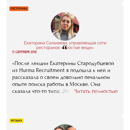
грандиозном событии на всех этапах его
РЕСТОРАНЫ
подготовки и проведения, и сейчас я очень
благодарен бизнес-школе за то, что такой
шанс был мне предоставлен».
Екатерина Салахиева, управляющая сети
“
ресторанов «Простые вещи»
11 СЕНТЯБРЯ 2018
«После лекции Екатерины Стародубцевой
из Hurma Recruitment я подошла к ней и
рассказала о своем довольно печальном
опыте поиска работы в Москве. Она
сказала что-то типа: „Не переживай, все
Читать полностью
решим. Позвони мне завтра“. В общем,
буквально через неделю мне предложили
несколько интересных вакансий в хороших
ресторанах. Я осталась в „Простых вещах“ и
МУЗЫКА
теперь управляю сетью из трех ресторанов.