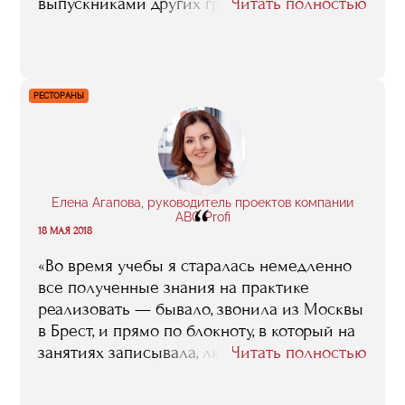
выпускниками других групп. Факультет
Читать полностью
вырастил уже такое количество крутых
арт-менеджеров, художников, музейщиков,
пиарщиков, галеристов, что мы вместе
можем свернуть горы, мы способны делать
РЕСТОРАНЫ
гигантские сложнейшие проекты и создать
свой мир искусства».
Елена Агапова, руководитель проектов компании
“
ABC Profi
18 МАЯ 2018
«Во время учебы я старалась немедленно
все полученные знания на практике
реализовать — бывало, звонила из Москвы
в Брест, и прямо по блокноту, в который на
занятиях записывала, людям там, на месте,
Читать полностью
диктовала, что нужно делать. Вообще, я
считаю, что полезным было исключительно