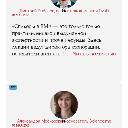
“
Дмитрий Рыбаков, основатель компании DvaD
10 МАЯ 2018
«Спикеры в RMA — это только голые
практики, никакой выдуманной
экспертности и прочей ерунды. Здесь
лекции ведут директора корпораций,
основатели агентств, бизнес лидеры,
Читать полностью
руководители инвестфондов и просто
топовые руководители различных
направлений. За год тебе помогут сделать
и запустить свой проект от А до Я. Как
выводить на рынок, позиционировать и
АРТ
анализировать большие данные, как
рассчитать экономику и привлечь
инвестора, на очень интересных условиях
— обо все расскажут».
“
Александра Московская, основатель Science.me
07 МАЯ 2018