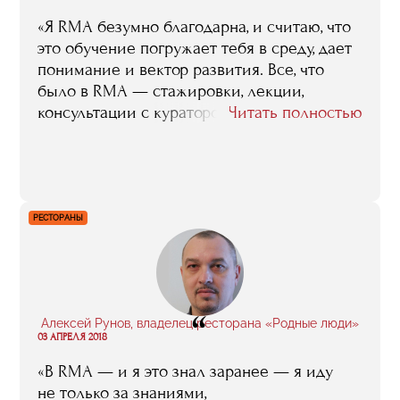
«Я RMA безумно благодарна, и считаю, что
это обучение погружает тебя в среду, дает
понимание и вектор развития. Все, что
было в RMA — стажировки, лекции,
консультации с куратором, — помогло мне
Читать полностью
наконец-то оформить свои цели и
приступить к конкретным действиям.
Главное, уметь применять полученные
знания в соответствии со своими целями,
приоритетами и задачами и не отступать
РЕСТОРАНЫ
от своих замыслов. Вообще, я убеждена,
что в жизни важно заниматься только тем,
во что ты по-настоящему веришь».
“
Алексей Рунов, владелец ресторана «Родные люди»
03 АПРЕЛЯ 2018
«В RMA — и я это знал заранее — я иду
не только за знаниями,