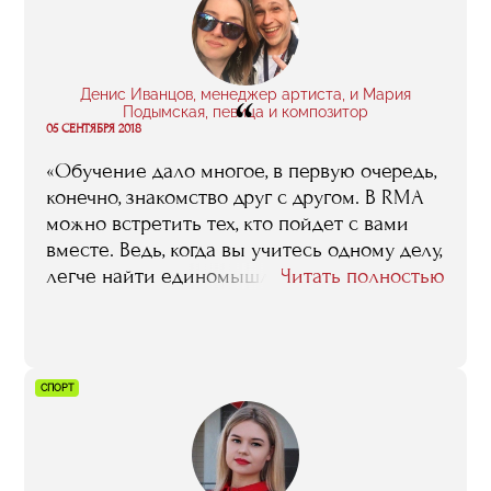
Эта история еще раз показывает, что к
лекциям нужно готовиться, читать о
преподавателях и не стесняться задавать
вопросы».
Денис Иванцов, менеджер артиста, и Мария
“
Подымская, певица и композитор
05 СЕНТЯБРЯ 2018
«Обучение дало многое, в первую очередь,
конечно, знакомство друг с другом. В RMA
можно встретить тех, кто пойдет с вами
вместе. Ведь, когда вы учитесь одному делу,
легче найти единомышленников. Со
Читать полностью
своими одногруппниками и
преподавателями мы и сейчас
поддерживаем контакты».
СПОРТ