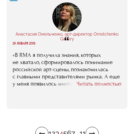
концертах, мы всегда с теплом вспоминаем
время обучения».
Анастасия Омельченко, арт-директор Omelchenko
“
Gallery
26 ЯНВАРЯ 2018
«В RMA я получила знания, которых
не хватало, сформировалось понимание
российской арт-сцены, познакомилась
с главными представителями рынка. А еще
у меня появилось много новых друзей
Читать полностью
среди одногрупников, и я понимаю, что
вряд ли встретила бы их в обычной
жизни — мы же все из разных сфер: кто-то
пришел из бизнеса, кто-то — из PR, кто-
то — из юридической сферы. Нас всех
объединила любовь к искусству и RMA.
1
2
3
4
5
6
7
...
11
Мой брат, например, по образованию