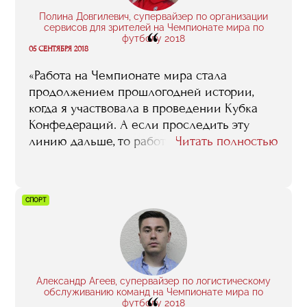
Полина Довгилевич, супервайзер по организации
сервисов для зрителей на Чемпионате мира по
“
футболу 2018
05 СЕНТЯБРЯ 2018
«Работа на Чемпионате мира стала
продолжением прошлогодней истории,
когда я участвовала в проведении Кубка
Конфедераций. А если проследить эту
линию дальше, то работа на Кубке
Читать полностью
Конфедераций была продолжением моего
пребывания в RMA, тех многочисленных
стажировок, которые я прошла во время
СПОРТ
обучения. И теперь, основываясь на
собственном опыте, могу сказать:
стажировки в RMA — это здорово, это —
просто супер! Это прекрасная возможность
погрузиться в довольно закрытый мир
Александр Агеев, супервайзер по логистическому
спортивного менеджмента, найти в этой
обслуживанию команд на Чемпионате мира по
среде полезные связи, зарекомендовать
футболу 2018