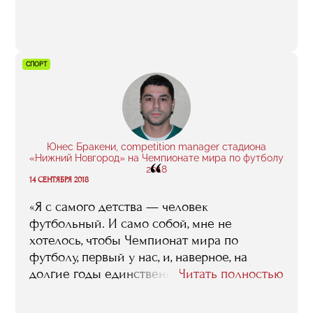
представление составить о будущей
профессии, но немедленно в нее, что
называется, погрузиться. По крайней мере,
со мной все так и было».
СПОРТ
Юнес Бракени, competition manager стадиона
«Нижний Новгород» на Чемпионате мира по футболу
“
2018
14 СЕНТЯБРЯ 2018
«Я с самого детства — человек
футбольный. И само собой, мне не
хотелось, чтобы Чемпионат мира по
футболу, первый у нас, и, наверное, на
долгие годы единственный, прошел мимо
Читать полностью
меня. Именно обучение в RMA дало мне
возможность поучаствовать в этом