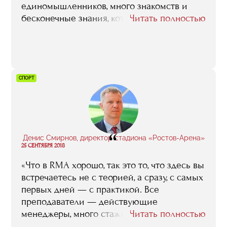
со спонсорами „Зенита“. В общем, живые
единомышленников, много знакомств и
примеры того, как можно и нужно
бесконечные знания, которых мне не
Читать полностью
пользоваться возможностями, которые дает
хватало в работе. Запомнились также
RMA, есть, и их достаточно много».
выездные лекции. Полезно было смотреть,
как устроены разные компании: от
небольшого диджитал-агентства до
интернет-гигантов таких, как Mail или
СПОРТ
Ozon, и примерить их на себя».
“
Денис Смирнов, директор стадиона «Ростов-Арена»
25 СЕНТЯБРЯ 2018
«Что в RMA хорошо, так это то, что здесь вы
встречаетесь не с теорией, а сразу, с самых
первых дней — с практикой. Все
преподаватели — действующие
менеджеры, много стажировок, есть
Читать полностью
возможность не просто отвлеченное