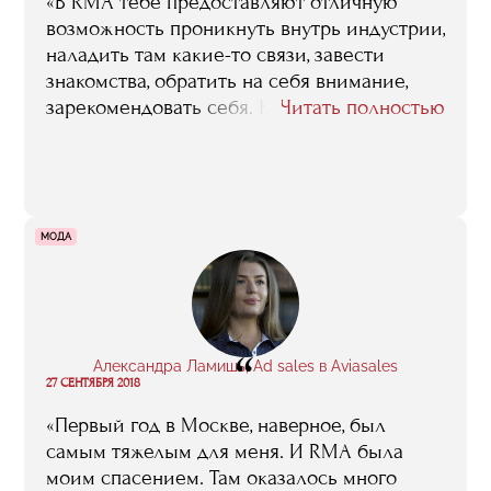
«В RMA тебе предоставляют отличную
возможность проникнуть внутрь индустрии,
наладить там какие-то связи, завести
знакомства, обратить на себя внимание,
зарекомендовать себя. Ну, а уж как ты этой
Читать полностью
возможностью воспользуешься, это уже
от тебя зависит. Те, кто проявляют
активность, заинтересованность, те, кто
стараются зацепиться за любой шанс себя
показать перед потенциальными
МОДА
работодателями, у тех, обычно, все успешно
складывается. В группах, где я учился, таких
ребят было немало. Например, Даша
Спивак, она сейчас директор по маркетингу
“
в „Локомотиве“, Денис Лагутин — директор
Александра Ламишь, Ad sales в Aviasales
27 СЕНТЯБРЯ 2018
по маркетингу БК „Локомотив-Кубань“.
Женя Михутов в ЦСКА отвечает
«Первый год в Москве, наверное, был
за диджитал-маркетинг, Ярослав Савченко
самым тяжелым для меня. И RMA была
трудится в департаменте по работе
моим спасением. Там оказалось много