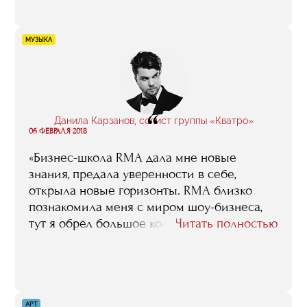
сказать так: учеба в RMA помогла мне
понять, что и как руководитель,
работающий в сфере спорта, должен
МУЗЫКА
делать для того, чтобы задуманное у него
получалось, и что и как он делать
не должен, если не хочет потерпеть
неудачу».
“
Данила Карзанов, солист группы «Кватро»
06 ФЕВРАЛЯ 2018
«Бизнес-школа RMA дала мне новые
знания, предала уверенности в себе,
открыла новые горизонты. RMA близко
познакомила меня с миром шоу-бизнеса,
тут я обрёл большое количество друзей
Читать полностью
в этой сфере, с многими из них мне
удалось даже поработать. Сейчас
я периодически пересекаюсь
с некоторыми студентами
и преподавателями RMA на мероприятиях,
АРТ