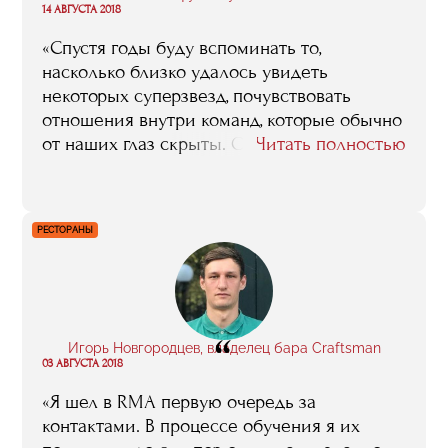
“
14 АВГУСТА 2018
себя. Если хотите чего-то в этой области
добиться, ни в коем случае не стоит
«Спустя годы буду вспоминать то,
такими шансами пренебрегать».
насколько близко удалось увидеть
некоторых суперзвезд, почувствовать
отношения внутри команд, которые обычно
от наших глаз скрыты. Общую атмосферу,
Читать полностью
конечно — событие ведь действительно
мирового масштаба, которое у нас в стране
впервые случилось, и теперь, наверное, не
РЕСТОРАНЫ
скоро повторится — на нашем веку, во
всяком случае, мы такое вряд ли еще раз
увидим. Так что за то, что я к этому
событию оказался причастен, что тоже кое-
что смог сделать для того, чтобы оно
“
Игорь Новгородцев, владелец бара Craftsman
прошло успешно, RMA от меня — большое
03 АВГУСТА 2018
спасибо».
«Я шел в RMA первую очередь за
контактами. В процессе обучения я их