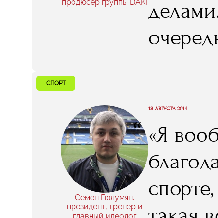
продюсер группы DAKI
делами.
если и 
очередн
не зада
что у 
вот Кущ
этими 
СПОРТ
спраши
18 АВГУСТА 2014
“
«Я вооб
благода
спорте,
Семен Гюлумян,
президент, тренер и
такая 
главный идеолог