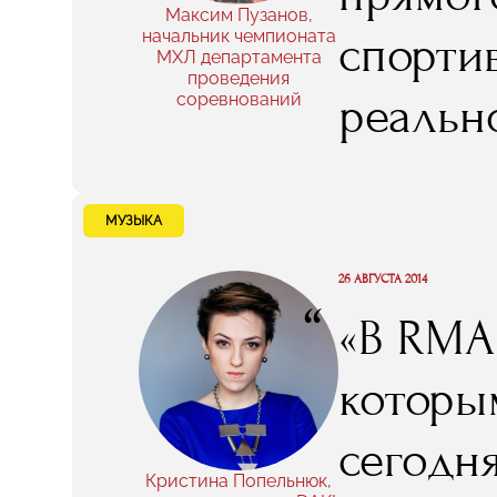
Максим Пузанов,
раздума
начальник чемпионата
спорти
МХЛ департамента
проведения
четкое 
реальн
соревнований
какие 
общем, 
возникн
это пра
МУЗЫКА
индуст
26 АВГУСТА 2014
“
«В RMA
которые
которы
имеют 
сегодн
опыт. Н
Кристина Попельнюк,