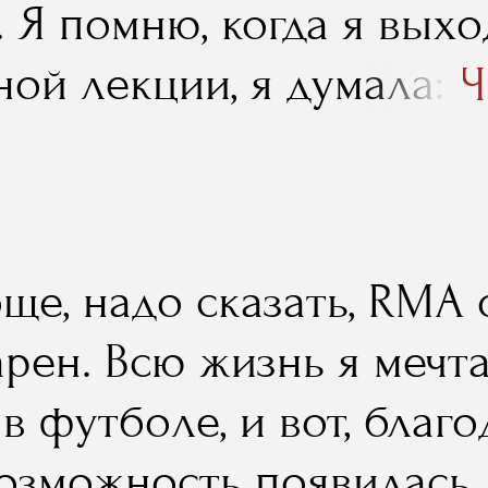
 Я помню, когда я выхо
встретишь, то не загов
ой лекции, я думала: "
Ч
шь. А в RMA – пожалуйс
меня есть возможность 
енко, вот еще много кт
людьми напрямую"».
вай, перенимай опыт, у
ще, надо сказать, RMA 
рен. Всю жизнь я мечта
 в футболе, и вот, благ
возможность появилась.