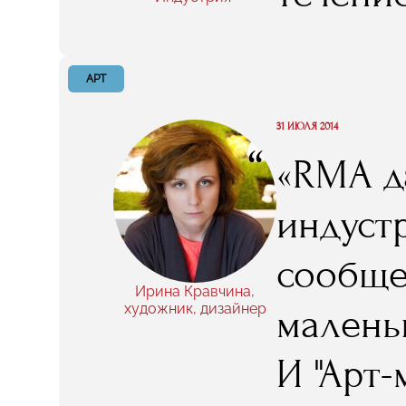
контак
спорти
АРТ
внимани
31 ИЮЛЯ 2014
“
«RMA да
хотите.
индуст
таких,
сообще
итоге 
Ирина Кравчина,
художник, дизайнер
маленьк
пригла
И "Арт
третий 