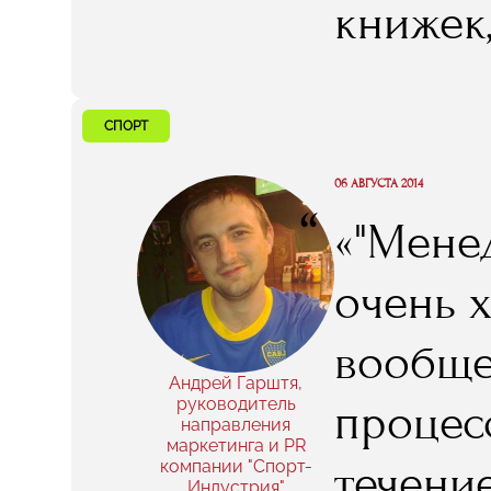
книжек,
разрули
который
не гов
реальн
СПОРТ
новых д
дело».
06 АВГУСТА 2014
друзья,
“
«"Менед
А в эту
очень 
очень 
вообще.
Андрей Гарштя,
руководитель
процес
направления
маркетинга и PR
течени
компании "Спорт-
Индустрия"