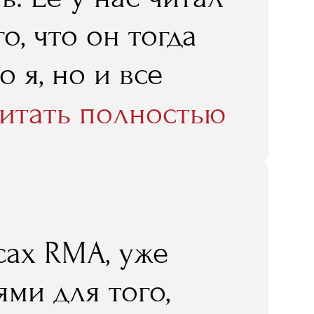
о, что он тогда
о я, но и все
ь находятся для
итать полностью
люзии и
и: ресторанный
и, а очень
сах RMA, уже
тельный труд… И
ми для того,
 это я и считаю