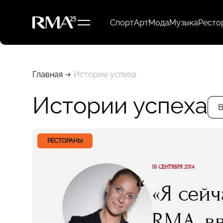
Спорт
Арт
Мода
Музыка
Ресто
Главная
Истории успеха
Истории успеха
В
РЕСТОРАНЫ
18 СЕНТЯБРЯ 2014
“
«Я сей
RMA, вв