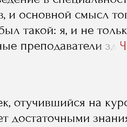
, и основной смысл тог
был такой: я, и не тольк
ные преподаватели здес
Ч
чтобы развеять ваши ил
тать ваши розовые очк
– это не приятное хобб
ек, отучившийся на кур
й, иногда даже изнури
ет достаточными знания
очу сказать, что именно