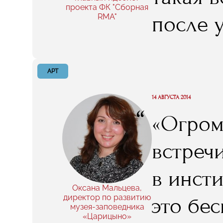
проекта ФК "Сборная
после 
RMA"
английс
почувст
АРТ
ощущен
14 АВГУСТА 2014
“
«Огром
футбол
встреч
функцио
в инст
такая 
Оксана Мальцева,
директор по развитию
это бе
музея-заповедника
решени
«Царицыно»