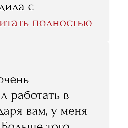
дила с
оришь, вопрос им
Какое же счастье,
итать полностью
та, вот Гинер,
пообщаться с
о: общайся,
чись».
очень
л работать в
одаря вам, у меня
 Больше того,