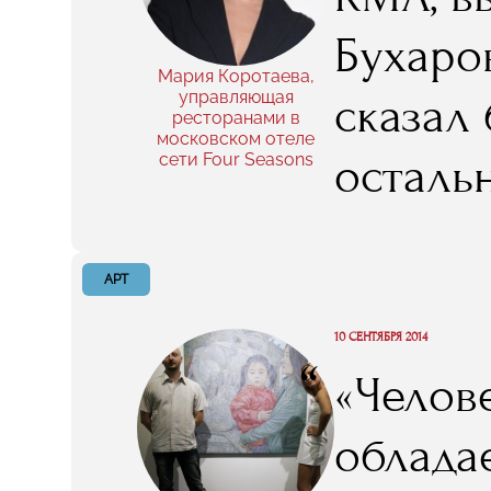
Бухаров
Мария Коротаева,
управляющая
сказал 
ресторанами в
московском отеле
осталь
сети Four Seasons
того, 
растоп
АРТ
бизнес 
10 СЕНТЯБРЯ 2014
“
«Челов
тяжелы
облада
вот я х