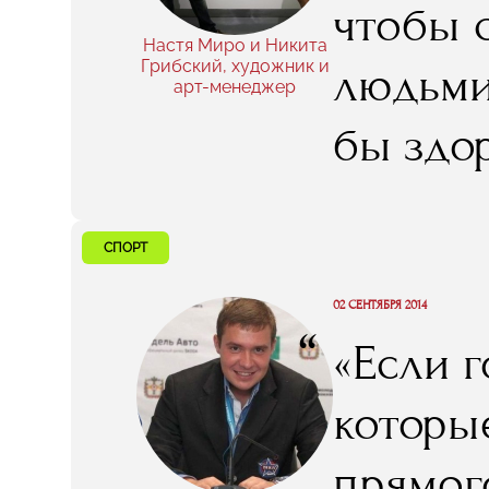
чтобы 
главно
Настя Миро и Никита
Грибский, художник и
людьми
арт-менеджер
без вся
бы здо
такое р
процесс
не в то
СПОРТ
обучени
02 СЕНТЯБРЯ 2014
расска
“
«Если 
рестора
которы
вы рес
прямог