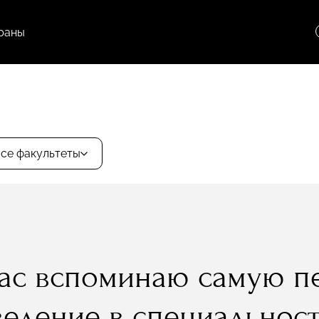
раны
се факультеты
час вспоминаю самую п
едение в специальность