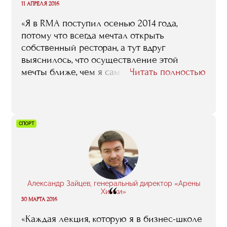
“
11 АПРЕЛЯ 2016
«Я в RMA поcтупил осенью 2014 года,
потому что всегда мечтал открыть
собственный ресторан, а тут вдруг
выяснилось, что осуществление этой
мечты ближе, чем я сам мог подумать.
Читать полностью
Понятно, что, поскольку я к тому времени в
этой среде ресторанной уже довольно
долгое время вращался, то совсем
новичком меня сложно было назвать –
СПОРТ
меня даже многие рестораторы, которые у
нас лекции читали и которым наша
компания мясо поставляла, во время
занятий узнавали, здоровались… Тем не
менее, могу однозначно сказать: выбор я
Александр Зайцев, генеральный директор «Арены
“
сделал правильный, учеба на пользу пошла,
Химки»
30 МАРТА 2016
и многое из того, что я тогда в RMA узнал и
понял, я и теперь в своей работе
«Каждая лекция, которую я в бизнес-школе