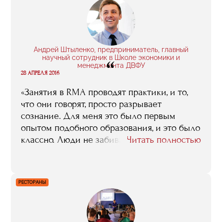
Андрей Штыленко, предприниматель, главный
научный сотрудник в Школе экономики и
“
менеджмента ДВФУ
28 АПРЕЛЯ 2016
«Занятия в RMA проводят практики, и то,
что они говорят, просто разрывает
сознание. Для меня это было первым
опытом подобного образования, и это было
классно. Люди не забивали сознание
Читать полностью
теорией, говорили от своего лица, на своем
опыте и на реальных примерах. К тому же
возможность пообщаться с топ-
РЕСТОРАНЫ
менеджерами ключевых компаний
индустрии важна сама по себе. Это
общение не просто дало мне контакты, оно