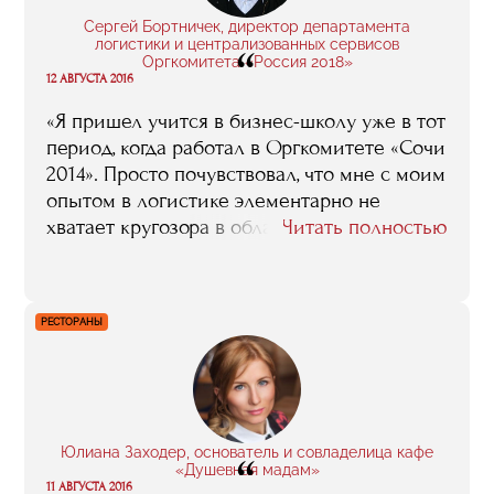
я провела не зря: это было интересно. И
Сергей Бортничек, директор департамента
что, самое главное, полезно».
логистики и централизованных сервисов
“
Оргкомитета «Россия 2018»
12 АВГУСТА 2016
«Я пришел учится в бизнес-школу уже в тот
период, когда работал в Оргкомитете «Сочи
2014». Просто почувствовал, что мне с моим
опытом в логистике элементарно не
хватает кругозора в области именно
Читать полностью
спортивного менеджмента. Я тогда слабо
ориентировался, например, в том, что из
себя представляет маркетинг в спорте, как
РЕСТОРАНЫ
функционируют спонсорские программы,
вообще был довольно далек от этой
тематики. Учеба в бизнес-школе помогла
ликвидировать эти пробелы, понять, как
устроены многие важные процессы, и
Юлиана Заходер, основатель и совладелица кафе
“
почувствовать дополнительную
«Душевная мадам»
уверенность в своих силах».
11 АВГУСТА 2016