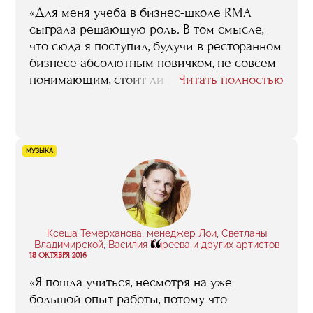
«Для меня учеба в бизнес-школе RMA
сыграла решающую роль. В том смысле,
что сюда я поступил, будучи в ресторанном
бизнесе абсолютным новичком, не совсем
понимающим, стоит ли этим делом вообще
Читать полностью
заниматься. В процессе обучения пришла
уверенность в том, что стоит, что я хочу
развиваться именно в этом направлении
и именно это дело и будет моей
МУЗЫКА
профессией».
Ксеша Темерханова, менеджер Лои, Светланы
“
Владимирской, Василия Киреева и других артистов
18 ОКТЯБРЯ 2016
«Я пошла учиться, несмотря на уже
большой опыт работы, потому что