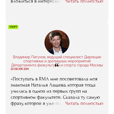
вложиться в интересную историю, которая
Читать полностью
принесет не только прибыль, но и радость
всем гастроэнтузиастам».
СПОРТ
Владимир Пигунов, ведущий специалист Дирекции
спортивных и зрелищных мероприятий
“
Департамента физкультуры и спорта города Москвы
20 ИЮНЯ 2016
«Поступать в RMA мне посоветовала моя
знакомая Наталья Лащева, которая тогда
училась в одной из первых групп на
спортивном факультете. Сказала ту самую
фразу, которой я уже поделился: мол,
Читать полностью
деньги за обучение с тебя попросят не так,