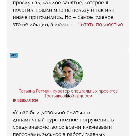
использую практически каждый день».
прослушал, каждое занятие, которое я
посетил, пошли мне на пользу, и так или
иначе пригодились. Но – самое главное,
это не лекции, а люди, которые их читают.
Читать полностью
То есть, основное, что RMA может своим
студентам дать, это возможность напрямую,
без посредников общаться с лучшими
профессионалами спортивной индустрии,
АРТ
какие только у нас в стране есть. Эту
возможность общения, установления
контактов, деловых связей с этими людьми,
с клубами, с федерациями, с компаниями,
где они работают, я всех потенциальных
Татьяна Гетман, куратор специальных проектов
“
абитуриентов призываю высоко ценить, и
Третьяковской галереи
19 ФЕВРАЛЯ 2016
максимально ее использовать».
«У нас был довольно сжатый и
динамичный курс, полное погружение в
среду, знакомство со всеми ключевыми
персонами, экскурс в работу главных