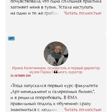
почувствовала, что одна сплошная практика
загоняет меня в тупик. Устала наступать
на одни и те же грабли. Нужны были
Читать полностью
знания, которые практику совместили бы
с теорией, чтобы всё было гармонично.
На лекциях в RMA говорили ту самую
недостающую информацию, которой мне
АРТ
не хватало».
Ирина Калетинкина, основатель и первый директор
“
музея Парка Горького, куратор
13 ОКТЯБРЯ 2016
«Тогда запускался первый курс факультета
„Арт-менеджмент и галерейный бизнес“,
и я решила попробовать. В RMA
правильный подход к обучению: сразу
знакомиться с людьми, которые
Читать полностью