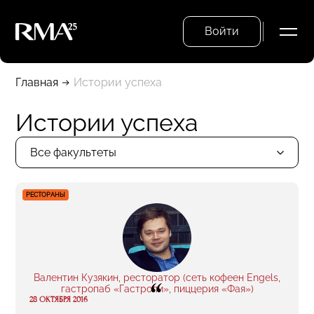
Войти
Главная
Истории успеха
Истории успеха
Все факультеты
РЕСТОРАНЫ
Валентин Кузякин, ресторатор (сеть кофеен Engels,
“
гастропаб «Гастроли», пиццерия «Фая»)
28 ОКТЯБРЯ 2016