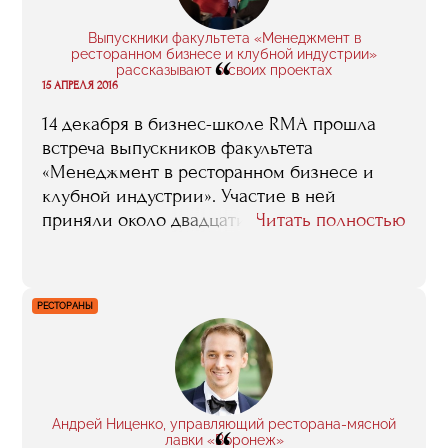
подняло на другой уровень стандартов –
после RMA все было по плечу. Еще во
Выпускники факультета «Менеджмент в
время обучения тебя всегда окружают
ресторанном бизнесе и клубной индустрии»
“
люди со схожими интересами и целями –
рассказывают о своих проектах
15 АПРЕЛЯ 2016
это поднимает планку и заставляет
работать больше».
14 декабря в бизнес-школе RMA прошла
встреча выпускников факультета
«Менеджмент в ресторанном бизнесе и
клубной индустрии». Участие в ней
приняли около двадцати человек,
Читать полностью
некоторые из которых представили
проекты, в которых они работают после
окончания обучения. Предлагаем вашему
РЕСТОРАНЫ
вниманию наиболее интересные
фрагменты рассказанного Михаилом
Коноваловым, Марикой Капанадзе и
Романом Щукой.
Андрей Ниценко, управляющий ресторана-мясной
лавки «Воронеж»