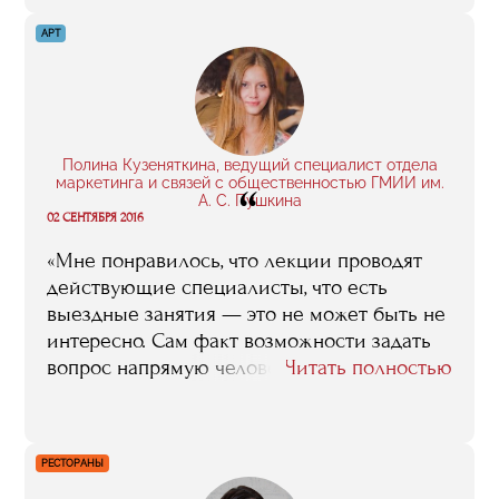
мы до сих пор иногда встречаемся. Глупо
говорить, что за год я досконально изучил
АРТ
все нюансы запуска интернет-проекта.
Но я точно могу сказать, что обучение
стало толчком в верном направлении.
Я стал лучше ориентироваться в этой
сфере: понял, как продвигать свои сервисы,
Полина Кузеняткина, ведущий специалист отдела
маркетинга и связей с общественностью ГМИИ им.
“
как работать с подрядчиками, как создавать
А. С. Пушкина
эффективную рекламу».
02 СЕНТЯБРЯ 2016
«Мне понравилось, что лекции проводят
действующие специалисты, что есть
выездные занятия — это не может быть не
интересно. Сам факт возможности задать
вопрос напрямую человеку из индустрии
Читать полностью
очень важен. Были и практические
задания: на первом собрании нас
распределили на несколько групп и
РЕСТОРАНЫ
каждой давали задание, например,