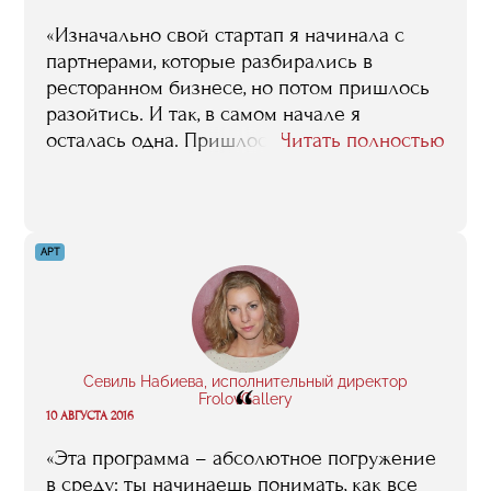
«Изначально свой стартап я начинала с
партнерами, которые разбирались в
ресторанном бизнесе, но потом пришлось
разойтись. И так, в самом начале я
осталась одна. Пришлось поднимать все
Читать полностью
записи, которые я делала на лекциях в
RMA, они очень пригодились даже спустя
три года. Но в первую очередь были
полезны контакты, например, выход на
АРТ
Андрея Фирсова (генеральный директор
бюро ресторанного консалтинга RestIdea,
преподаватель факультета «Менеджмент в
ресторанном бизнесе и клубной
индустрии»), который очень помог на
Севиль Набиева, исполнительный директор
“
старте».
FrolovGallery
10 АВГУСТА 2016
«Эта программа – абсолютное погружение
в среду: ты начинаешь понимать, как все