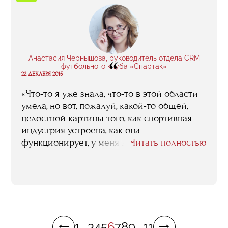
приобрела и даже нашла бизнес-партнера».
Анастасия Чернышова, руководитель отдела CRM
“
футбольного клуба «Спартак»
22 ДЕКАБРЯ 2015
«Что-то я уже знала, что-то в этой области
умела, но вот, пожалуй, какой-то общей,
целостной картины того, как спортивная
индустрия устроена, как она
функционирует, у меня до RMA не было. То,
Читать полностью
что в итоге этот паззл мне удалось в голове
у себя сложить, я считаю главным
результатом учебы. Ну и плюс к тому связи,
которые удалось наработать, идеи, которые
получилось подсмотреть».
1
...
3
4
5
6
7
8
9
...
11