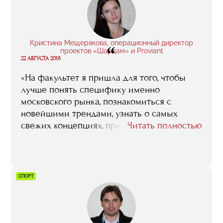
посетить выставку, сделать обзор арт-
ярмарок, написать доклад, решить кейс.
Это помогает сразу влиться в работу».
Кристина Мещерякова, операционный директор
“
проектов «Шардам» и Proviant
22 АВГУСТА 2016
«На факультет я пришла для того, чтобы
лучше понять специфику именно
московского рынка, познакомиться с
новейшими трендами, узнать о самых
свежих концепциях, приобрести новые
Читать полностью
знакомства, наработать профессиональные
связи среди местных рестораторов. То есть
это был не какой-то случайный порыв, я
четко понимала, что я от этого обучения
СПОРТ
хочу, и что в результате буду иметь. Сейчас,
по прошествии времени, я могу сказать, что
мои ожидания целиком и полностью
оправдались. Тот год, что я провела в RMA,