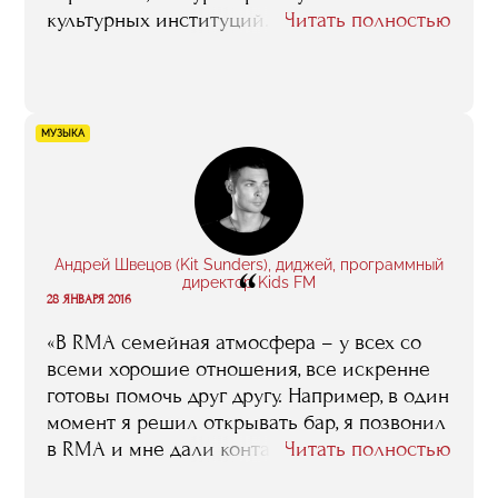
культурных институций. После окончания
Читать полностью
занятий у меня был сильный
эмоциональный подъем, я была очень
вдохновлена, хотелось делать больше, не
бояться быть услышанной в нашем
МУЗЫКА
консервативном музее, верить в свои идеи.
Полученные знания и знакомства очень
пригодились мне в работе, я стала гораздо
лучше понимать многие внутренние
процессы, специфику работы в нашей
Андрей Швецов (Kit Sunders), диджей, программный
“
среде, очень пригодился опыт музейного
директор Kids FM
28 ЯНВАРЯ 2016
менеджмента, которым делились с нами
такие гуру, как Марина Девовна Лошак,
«В RMA семейная атмосфера – у всех со
Зельфира Исмаиловна Трегулова, Василий
всеми хорошие отношения, все искренне
Церетели и другие».
готовы помочь друг другу. Например, в один
момент я решил открывать бар, я позвонил
в RMA и мне дали контакт человека,
Читать полностью
который успешно занимался барами, мы