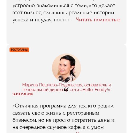
устроено, знакомишься с теми, кто делает
этот бизнес, слышишь реальные истории
успеха и неудач, постепенно формируя
Читать полностью
картину индустрии. К тому же мне
нравился сам процесс обучения, я ловила
драйв и была полна энергии. Мой
серьезный юридический бэкграунд не
РЕСТОРАНЫ
мешал почувствовать эту легкость: я с
удовольствием ходила на занятия, стараясь
не пропускать их, решала кейсы, и даже
участвовала в волонтерских программах.
Вообще, мне не хотелось заканчивать
Марина Пешнева-Подольская, основатель и
“
обучение, не хотелось уходить. Бесценно,
генеральный директор сети «Hello, Foody!»
14 ИЮЛЯ 2016
что я встретила множество прекрасных
людей, с которыми мы активно общаемся и
«Отличная программа для тех, кто решил
дружим».
связать свою жизнь с ресторанным
бизнесом, но не просто потратить деньги
на очередное скучное кафе, а с умом