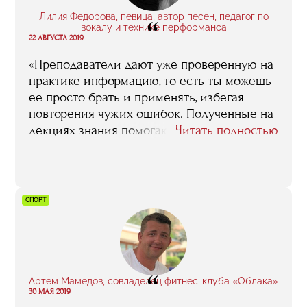
Лилия Федорова, певица, автор песен, педагог по
“
вокалу и технике перформанса
22 АВГУСТА 2019
«Преподаватели дают уже проверенную на
практике информацию, то есть ты можешь
ее просто брать и применять, избегая
повторения чужих ошибок. Полученные на
лекциях знания помогают мне направлять
Читать полностью
и своих учеников. Умение составлять
райдер, работать с площадкой — это то, что
стоит знать, даже если у тебя есть
менеджер. Во время обучения ходила
СПОРТ
стажироваться на фестивалях и премиях,
чтобы видеть, как все работает. Еще какое-
то время я работала менеджером моего
одногруппника Руслана Ивакина, который
“
создал прекрасный этнический проект
Артем Мамедов, совладелец фитнес-клуба «Облака»
GURUDE. В общем, много разного опыта
30 МАЯ 2019