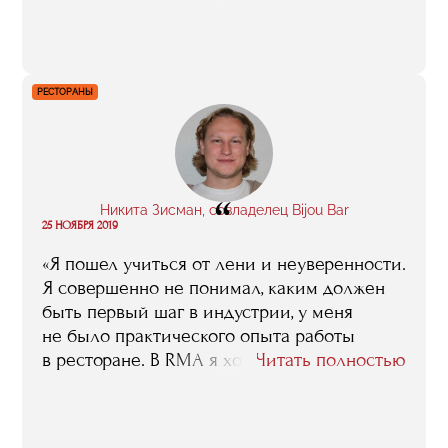
Только в моей группе „С-38“ таких — сразу
несколько человек. Думаю, наша общая с
этими ребятами история может служить
достаточно ярким примером того, как учеба
РЕСТОРАНЫ
в бизнес-школе, естественно,
подогреваемая большой мечтой и
помноженная на большой труд, помогает
достичь желанной цели».
“
Никита Зисман, совладелец Bijou Bar
25 НОЯБРЯ 2019
«Я пошел учиться от лени и неуверенности.
Я совершенно не понимал, каким должен
быть первый шаг в индустрии, у меня
не было практического опыта работы
в ресторане. В RMA я хотел найти ответы,
Читать полностью
но оказалось, что я уже все знаю и нужно
просто делать. Вообще, многие приходят
учиться, чтобы получить четкую