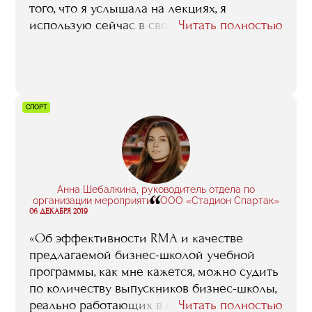
того, что я услышала на лекциях, я
использую сейчас в своей работе.
Читать полностью
Например, мне пригодились курс
авторского и смежного права,
самостоятельно тяжело изучить этот
предмет. Еще полезным оказался курс по
SMM и интернет-маркетингу, хотя у меня
СПОРТ
уже был большой опыт в этих
направлениях. Вообще, даже то, что во
время обучения казалось чем-то
бесполезным, сейчас я применяю».
Анна Шебалкина, руководитель отдела по
“
организации мероприятий ООО «Стадион Спартак»
06 ДЕКАБРЯ 2019
«Об эффективности RMA и качестве
предлагаемой бизнес-школой учебной
программы, как мне кажется, можно судить
по количеству выпускников бизнес-школы,
реально работающих в индустрии спорта.
Читать полностью