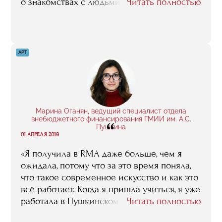
о знакомствах с людьми, для которых шоу-
Читать полностью
бизнес это не что-то умозрительное, не
что-то такое, о чем они где-то от кого-то
слышали краем уха, а это их реальная,
ежедневная живая жизнь. Слушая лекции,
АРТ
а затем стажируясь, я могла вникать в
мельчайшие детали сотрудничества с
менеджментом конкретных артистов, я
держала в руках настоящие контракты,
настоящие райдеры, технические и
Марина Оганян, ведущий специалист отдела
бытовые, я понимала, как они готовились и
внебюджетного финансирования ГМИИ им. А.С.
“
Пушкина
составлялись, и это, конечно, было очень
01 АПРЕЛЯ 2019
для меня ценно».
«Я получила в RMA даже больше, чем я
ожидала, потому что за это время поняла,
что такое современное искусство и как это
всё работает. Когда я пришла учиться, я уже
работала в Пушкинском и думала, что
Читать полностью
разбираюсь в искусстве, но сейчас мне