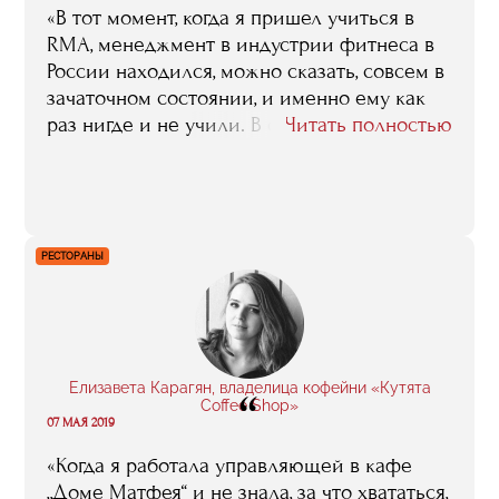
дает RMA».
«В тот момент, когда я пришел учиться в
RMA, менеджмент в индустрии фитнеса в
России находился, можно сказать, совсем в
зачаточном состоянии, и именно ему как
раз нигде и не учили. В спорте, в игровых
Читать полностью
видах, уровень управления и управленцев
явно повыше был, и поэтому я решил, что в
такой ситуации пойти учиться именно на
ваш факультет — это хорошая идея. И я
совершенно не разочарован, потому что
РЕСТОРАНЫ
действительно то, что я здесь узнал, увидел
и услышал, мне до сих пор в моей
деятельности помогает. Если что-то самое
главное выделять, я могу сказать, что в RMA
я понял, насколько важно иногда бывает
Елизавета Карагян, владелица кофейни «Кутята
“
Coffee Shop»
мыслить нестандартно, и осознал, что для
07 МАЯ 2019
того, чтобы решить какую-то сложную
«Когда я работала управляющей в кафе
проблему, на нее достаточно бывает просто
„Доме Матфея“ и не знала, за что хвататься,
взглянуть незашоренным взглядом, подойти