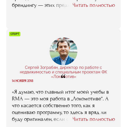
брендингу — этих предметов у меня не
Читать полностью
было в университете, а они очень нужны в
бизнесе. После лекций я смог разработать
позиционирование марки The Cave».
СПОРТ
Сергей Зограбян, директор по работе с
недвижимостью и специальным проектам ФК
“
«Локомотив»
14 НОЯБРЯ 2018
«Я думаю, что главный итог моей учебы в
RMA — это моя работа в „Локомотиве“. А
что касается собственно того, как я
оцениваю программу, то здесь я вряд ли
буду оригинален, если скажу, что аналогов
Читать полностью
ей, у нас, во всяком случае, нет. Главное ее