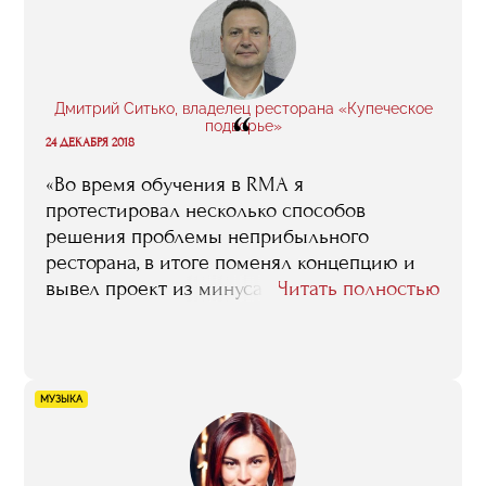
информации не хватало, то обращался
напрямую к преподавателям, чтобы глубже
разобраться в каких-то нюансах».
Дмитрий Ситько, владелец ресторана «Купеческое
“
подворье»
24 ДЕКАБРЯ 2018
«Во время обучения в RMA я
протестировал несколько способов
решения проблемы неприбыльного
ресторана, в итоге поменял концепцию и
вывел проект из минуса. Общение с
Читать полностью
преподавателями и коллегами в RMA дало
понимание, что бизнес — это всегда про
деньги. Раньше я думал, что ресторан
открывают для души. Это правда лишь
МУЗЫКА
отчасти, но в основном это серьезный,
тяжелый труд. Только люди, которые очень
преданы этому, идут от начала до конца».