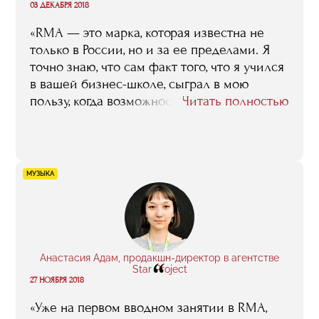
“
03 ДЕКАБРЯ 2018
«RMA — это марка, которая известна не
только в России, но и за ее пределами. Я
точно знаю, что сам факт того, что я учился
в вашей бизнес-школе, сыграл в мою
пользу, когда возможность моего
Читать полностью
назначения на пост президента «Сумгаита»
обсуждалась нашими учредителями и
спонсорами. А еще до того ФФА, приглашая
меня на работу, тоже держала в уме то, что
МУЗЫКА
я выпускник RMA и моя дипломная работа
посвящена проблемам взаимоотношений
агентов с клубами и игроками».
Анастасия Адам, продакшн-директор в агентстве
“
Star Project
27 НОЯБРЯ 2018
«Уже на первом вводном занятии в RMA,