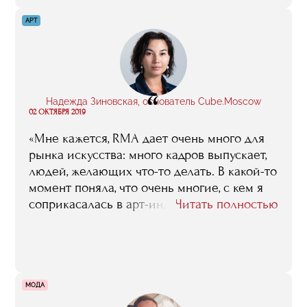
инструкцию, но ее нет и не может быть:
на практике все всегда оказывается по-
АРТ
другому. В RMA можно получить набор
гайдов и прикольную тусовку. Плюс
обучение дает базу, которая нужна, если
ты ничего не понимаешь в бизнесе
“
и финансах и готов во всем этом
Надежда Зиновская, основатель Cube.Moscow
02 ОКТЯБРЯ 2019
разбираться».
«Мне кажется, RMA дает очень много для
рынка искусства: много кадров выпускает,
людей, желающих что-то делать. В какой-то
момент поняла, что очень многие, с кем я
соприкасалась в арт-индустрии, учились в
Читать полностью
RMA, в Cube работали и работают
выпускники. Две галереи в нашем
пространстве тоже выпускников: PA Gallery
Лены Паршиной и MIZK Gallery Ирины
Мариновой. Пока — это мое субъективное
МОДА
мнение — это лучшая образовательная