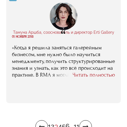
метро или авто. Подумайте: 5 минут
каждого из преподавателей, отвечающих
на ваши вопросы, суммарно стоит гораздо
больше стоимости обучения».
“
Тамуна Аршба, сооснователь и директор Erti Gallery
01 НОЯБРЯ 2018
«Когда я решила заняться галерейным
бизнесом, мне нужно было научиться
менеджменту, получить структурированные
знания и узнать, как это всё происходит на
практике. В RMA я могла не бояться, что
Читать полностью
получу неактуальную информацию. Здесь
преподают те люди, которые сейчас
включены в процесс, работают с
российским и международным арт-миром.
И преподаватели всегда готовы делиться
опытом».
1
2
3
4
5
6
...
11