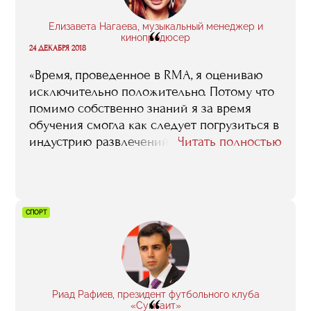
Елизавета Нагаева, музыкальный менеджер и
“
кинопродюсер
24 ДЕКАБРЯ 2018
«Время, проведенное в RMA, я оцениваю
исключительно положительно. Потому что
помимо собственно знаний я за время
обучения смогла как следует погрузиться в
индустрию развлечений, очень
Читать полностью
специфическую, очень обособленную,
получила необходимые связи, контакты,
сама, можно сказать, стала частью этого
комьюнити».
СПОРТ
Риад Рафиев, президент футбольного клуба
«Сумгаит»