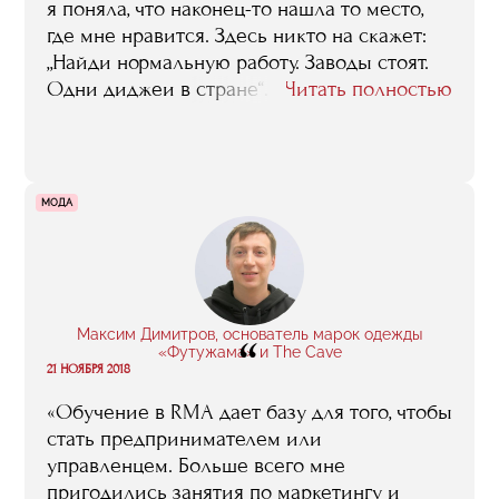
я поняла, что наконец-то нашла то место,
где мне нравится. Здесь никто на скажет:
„Найди нормальную работу. Заводы стоят.
Одни диджеи в стране“. Здесь вокруг тебя
Читать полностью
сидит десять диджеев, и все радуются
этому обстоятельству. Все понимают, что
музыка — это бизнес и серьезная работа.
Уже во время первых занятий
МОДА
я окончательно осознала, что это всё
настоящее — что это не просто волосатые
мальчики из клуба BSB, а целая огромная
индустрия».
Максим Димитров, основатель марок одежды
“
«Футужама» и The Cave
21 НОЯБРЯ 2018
«Обучение в RMA дает базу для того, чтобы
стать предпринимателем или
управленцем. Больше всего мне
пригодились занятия по маркетингу и