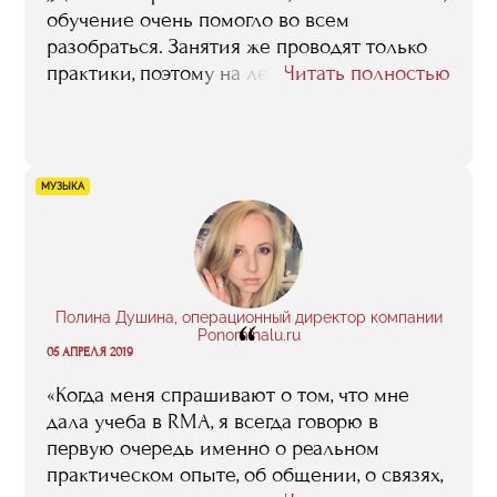
обучение очень помогло во всем
к ней не с той стороны, которая вроде бы
разобраться. Занятия же проводят только
очевидна, и как бы сама собой
практики, поэтому на лекциях дают ту
Читать полностью
напрашивается».
информацию, которую можно применять
прямо сейчас. А еще же можно задать
конкретный вопрос по своему бизнесу и
тебе укажут на слабые точки, помогут
МУЗЫКА
увидеть то, что сам не видишь».
Полина Душина, операционный директор компании
“
Ponominalu.ru
05 АПРЕЛЯ 2019
«Когда меня спрашивают о том, что мне
дала учеба в RMA, я всегда говорю в
первую очередь именно о реальном
практическом опыте, об общении, о связях,