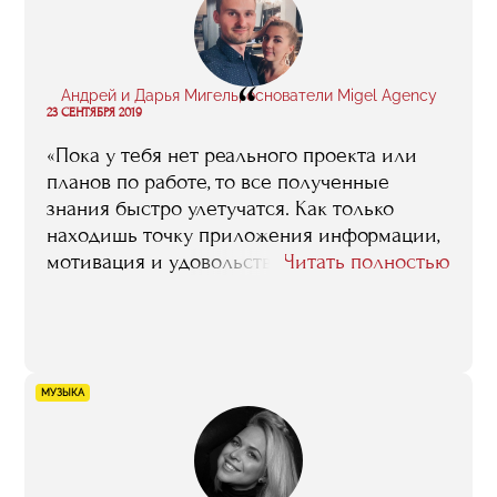
площадка для изучения менеджмента в
области искусства».
“
Андрей и Дарья Мигель, основатели Migel Agency
23 СЕНТЯБРЯ 2019
«Пока у тебя нет реального проекта или
планов по работе, то все полученные
знания быстро улетучатся. Как только
находишь точку приложения информации,
мотивация и удовольствие сразу взлетают,
Читать полностью
а, следовательно, повышается
эффективность. Сразу все лекции по
брендингу становятся не просто
любопытными, а очень полезными, гораздо
лучше запоминается весь механизм
МУЗЫКА
запуска таргетированной рекламы и так
далее».