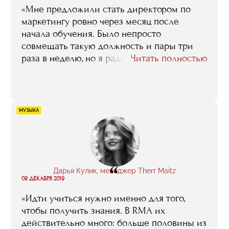
«Мне предложили стать директором по
маркетингу ровно через месяц после
начала обучения. Было непросто
совмещать такую должность и пары три
раза в неделю, но я рада, что прошла это. В
Читать полностью
профессиональном плане обучение мне
дало общее всестороннее понимание
рынка интернет-маркетинга. Плюс в RMA
было очень душевно, я познакомилась и
МУЗЫКА
подружилась со многими классными
людьми».
“
Дарья Кулик, менеджер Therr Maitz
09 ДЕКАБРЯ 2019
«Идти учиться нужно именно для того,
чтобы получить знания. В RMA их
действительно много: больше половины из