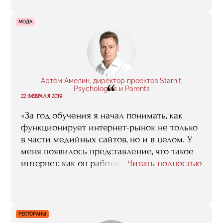
кажется, что тогда я знала очень мало. Еще
RMA помогает завести знакомства в этой
МОДА
среде и не остаться за бортом. И не только
в Москве: например, мы вместе ездили на
Уральскую биеннале современного
искусства, а еще я была волонтером на
viennacontemporary»
Артём Амелин, директор проектов Starhit,
“
Psychologies и Parents
22 ФЕВРАЛЯ 2019
«За год обучения я начал понимать, как
функционирует интернет-рынок не только
в части медийных сайтов, но и в целом. У
меня появилось представление, что такое
интернет, как он работает, какие принципы
Читать полностью
привлечения аудитории, развития.
Появились знакомства, выстроилась
коммуникация в этой отрасли. В работе
старался применять знания, которые были
РЕСТОРАНЫ
получены на лекциях, а если этой