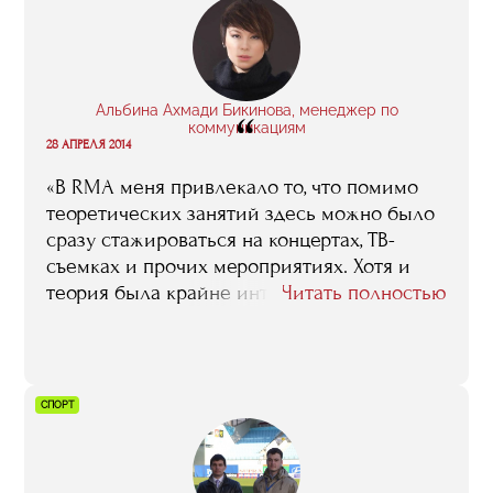
Альбина Ахмади Бикинова, менеджер по
“
коммуникациям
28 АПРЕЛЯ 2014
«В RMA меня привлекало то, что помимо
теоретических занятий здесь можно было
сразу стажироваться на концертах, ТВ-
съемках и прочих мероприятиях. Хотя и
теория была крайне интересной, она мне
Читать полностью
очень пригодилась. Это были не скучные
лекции в университете, а практический
опыт и советы людей из индустрии. Олег
Нестеров, Артур Байдо, Александр Тихонов
СПОРТ
и многие другие - специалисты в своем
деле, готовые к тому, чтобы делиться
своими знаниями и опытом. Так же