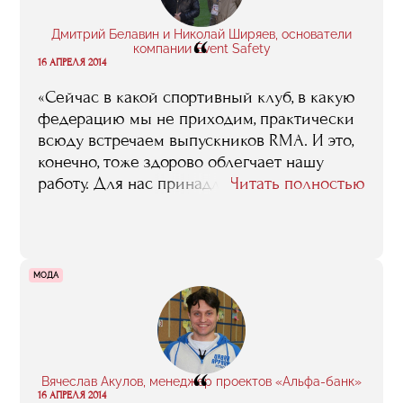
отдельное спасибо Александру Кушниру за
его списки пластинок, книг и фильмов, с
Дмитрий Белавин и Николай Ширяев, основатели
“
которыми человек, работающий в шоу-
компании Event Safety
16 АПРЕЛЯ 2014
бизнесе, познакомиться обязан».
«Сейчас в какой спортивный клуб, в какую
федерацию мы не приходим, практически
всюду встречаем выпускников RMA. И это,
конечно, тоже здорово облегчает нашу
работу. Для нас принадлежность к RMA это
Читать полностью
как пароль».
МОДА
“
Вячеслав Акулов, менеджер проектов «Альфа-банк»
16 АПРЕЛЯ 2014