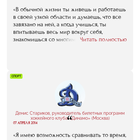
«В обычной жизни ты живешь и работаешь
в своей узкой области и думаешь, что все
завязано на ней, а когда учишься, ты
впитываешь весь мир вокруг себя,
знакомишься со многими людьми, у
Читать полностью
которых свои проекты и другое понимание
индустрии и жизни в целом. В такой
момент понимаешь, что мир безграничен».
СПОРТ
Денис Стариков, руководитель билетных программ
“
хоккейного клуба «Динамо» (Москва)
07 АПРЕЛЯ 2014
«Я имею возможность сравнивать то время,