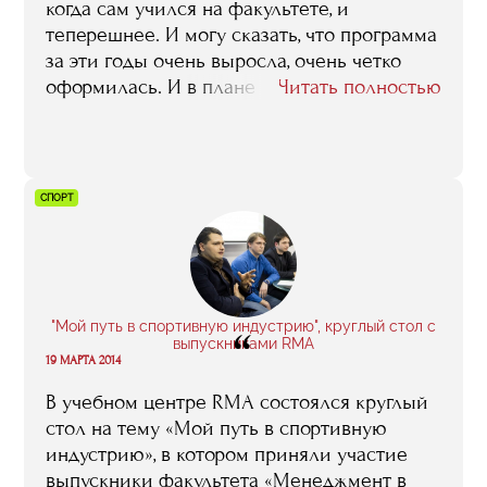
когда сам учился на факультете, и
теперешнее. И могу сказать, что программа
за эти годы очень выросла, очень четко
оформилась. И в плане
Читать полностью
преподавательского состава, я думаю,
совершенно уникального, и в плане тех
возможностей, которые она слушателям
предоставляет: взять хотя бы те же
СПОРТ
стажировки, и наши, и иностранные. В
общем, я ребятам, которые сейчас учатся,
по хорошему завидую. У нас того, что у них
есть, не было».
"Мой путь в спортивную индустрию", круглый стол с
“
выпускниками RMA
19 МАРТА 2014
В учебном центре RMA состоялся круглый
стол на тему «Мой путь в спортивную
индустрию», в котором приняли участие
выпускники факультета «Менеджмент в