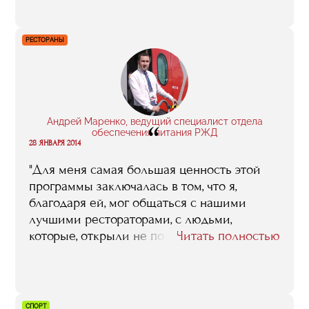
изменить в лучшую сторону».
РЕСТОРАНЫ
Андрей Маренко, ведущий специалист отдела
“
обеспечения питания РЖД
28 ЯНВАРЯ 2014
"Для меня самая большая ценность этой
программы заключалась в том, что я,
благодаря ей, мог общаться с нашими
лучшими рестораторами, с людьми,
которые, открыли не по одному заведению,
Читать полностью
которые этот бизнес знают, как свои пять
пальцев. Это большая удача, когда ты
можешь посоветоваться, просто спросить:
«Я эту проблему так себе представляю , а
СПОРТ