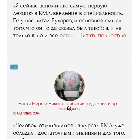
«Я сейчас вспоминаю самую первую
лекцию в RMA, введение в специальность.
Ее у нас читал Бухаров, и основной смысл
того, что он тогда сказал был такой: я, и не
только я, но и все остальные
Читать полностью
преподаватели здесь находятся для того,
чтобы развеять ваши иллюзии и
растоптать ваши розовые очки:
ресторанный бизнес – это не приятное
АРТ
хобби, а очень тяжелый, иногда даже
изнурительный труд… И вот я хочу сказать,
что именно это я и считаю главной
ценностью RMA: отсюда вы выходите без
всяких иллюзий относительно того, что
Настя Миро и Никита Грибский, художник и арт-
“
такое ресторанный бизнес и как он
менеджер
10 СЕНТЯБРЯ 2014
устроен. Я не в том смысле говорю, что
после такого обучения, после всего того,
«Человек, отучившийся на курсах RMA, уже
что вам здесь расскажут все эти
обладает достаточными знаниями для того,