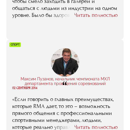
многочисленные рестораторы-практики, у
чтобы смело заходить в галереи и
вас опустятся руки и вы ресторанным
общаться с людьми из индустрии на одном
бизнесом заниматься раздумаете. Нет,
уровне. Было бы здорово внедрить эту
Читать полностью
просто вы будете иметь очень четкое
программу в учебный процесс, например, в
представление о том, что вас ждет – какие
институтах».
ситуации, какие проблемы могут
возникнуть, и о том, как они решаются».
СПОРТ
Максим Пузанов, начальник чемпионата МХЛ
“
департамента проведения соревнований
02 СЕНТЯБРЯ 2014
«Если говорить о главных преимуществах,
которые RMA дает, то это – возможность
прямого общения с профессиональными
спортивными менеджерами, людьми,
которые реально управляют клубами,
Читать полностью