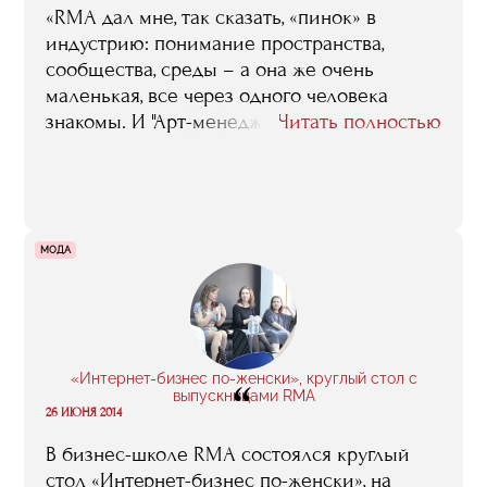
«RMA дал мне, так сказать, «пинок» в
индустрию: понимание пространства,
сообщества, среды – а она же очень
маленькая, все через одного человека
знакомы. И "Арт-менеджмент и галерейный
Читать полностью
бизнес" как раз дает шанс войти в эту
среду: если тебе это интересно – ты
остаешься, если неинтересно, то эта же
среда сама тебя выбрасывает».
МОДА
«Интернет-бизнес по-женски», круглый стол с
“
выпускницами RMA
26 ИЮНЯ 2014
В бизнес-школе RMA состоялся круглый
стол «Интернет-бизнес по-женски», на