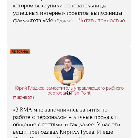
котором выступили основательницы
успешных интернет-проектов, выпускницы
факультета «Менеджмент в сфере
Читать полностью
интернет-технологий» бизнес-школы RMA
и просто очаровательные девушки,
которые рассказали о своих проектах, и
поделились опытом открытия своего
РЕСТОРАНЫ
интернет-бизнеса.
Юрий Гладков, заместитель управляющего рыбного
“
ресторана Fish Point
17 ИЮНЯ 2014
«В RMA мне запомнились занятия по
работе с персоналом – личные продажи,
общение с гостями, и так далее. У нас эти
вещи преподавал Кирилл Гусев. И еще