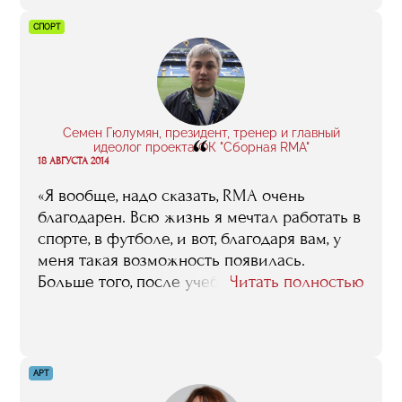
СПОРТ
Семен Гюлумян, президент, тренер и главный
“
идеолог проекта ФК "Сборная RMA"
18 АВГУСТА 2014
«Я вообще, надо сказать, RMA очень
благодарен. Всю жизнь я мечтал работать в
спорте, в футболе, и вот, благодаря вам, у
меня такая возможность появилась.
Больше того, после учебы, после трех
Читать полностью
стажировок – английской, испанской и
португальской – я почувствовал
уверенность, у меня такое ощущение
возникло, что я понимаю, как эта
АРТ
футбольная кухня устроена, как она