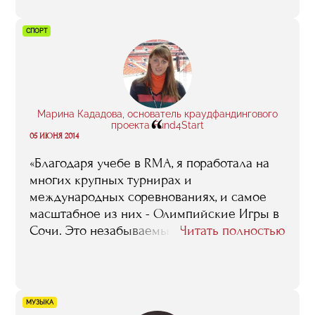
либо системы. А в RMA… Ну, здесь я,
например, получила представление о
СПОРТ
финансовом планировании, о
бухгалтерском учете. Теперь,
соответственно, могу делать расчеты,
составлять планы. В общем, моя
квалификация как менеджера после
Марина Кададова, основатель краудфандингового
“
обучения здорово повысилась. И теперь я
проекта Fund4Start
05 ИЮНЯ 2014
себя в качестве заведующей
производством ощущаю весьма уверенно.
«Благодаря учебе в RMA, я поработала на
Раньше этого не было.
многих крупных турнирах и
международных соревнованиях, и самое
масштабное из них - Олимпийские Игры в
Сочи. Это незабываемый опыт».
Читать полностью
МУЗЫКА