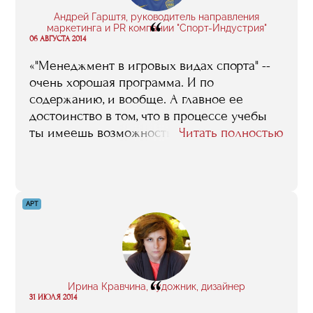
Андрей Гарштя, руководитель направления
“
маркетинга и PR компании "Спорт-Индустрия"
06 АВГУСТА 2014
«"Менеджмент в игровых видах спорта" --
очень хорошая программа. И по
содержанию, и вообще. А главное ее
достоинство в том, что в процессе учебы
ты имеешь возможность в течение целого
Читать полностью
года напрямую плотно контактировать с
первыми лицами нашей спортивной
индустрии. Ты можешь на себя их
внимание обратить, заявить о себе, если
АРТ
хотите. Вот у меня лично как раз один из
таких, полученных во время учебы
контактов в итоге и сработал. Позвонили
знакомые люди, пригласили, предложили
“
попробовать… И вот третий год я уже в
Ирина Кравчина, художник, дизайнер
"Спорт-Индустрии"».
31 ИЮЛЯ 2014