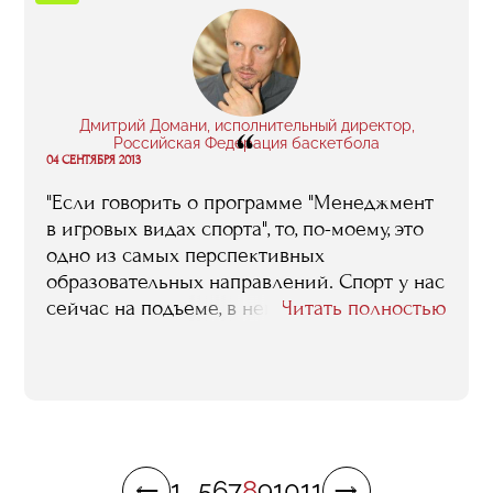
вы что по этому поводу думаете»? И
получить мало того, что
квалифицированный, но и еще и очень
подробный ответ…"
Дмитрий Домани, исполнительный директор,
“
Российская Федерация баскетбола
04 СЕНТЯБРЯ 2013
"Если говорить о программе "Менеджмент
в игровых видах спорта", то, по-моему, это
одно из самых перспективных
образовательных направлений. Спорт у нас
сейчас на подъеме, в него вкладывается
Читать полностью
все больше и больше денег. Он перестает
быть абсолютно замкнутой сферой,
доступной только для избранных, все
больше открывается. Потребность в
квалифицированных управленцах с
каждым днем становится все острее".
1
...
5
6
7
8
9
10
11