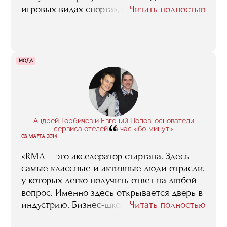
игровых видах спорта», успешно
Читать полностью
работающие в отрасли. Они рассказали о
своих достижениях, проблемах, планах на
будущее и поделились соображениями
относительно путей развития
МОДА
отечественного спорта вообще и
спортивного менеджмента в частности.
Предлагаем вашему вниманию
видеозапись мероприятиия.
Андрей Торбичев и Евгений Попов, основатели
“
сервиса отелей на час «60 минут»
03 МАРТА 2014
«RMA – это акселератор стартапа. Здесь
самые классные и активные люди отрасли,
у которых легко получить ответ на любой
вопрос. Именно здесь открывается дверь в
индустрию. Бизнес-школа RMA дает толчок
Читать полностью
в новую жизнь, после него хочется многое