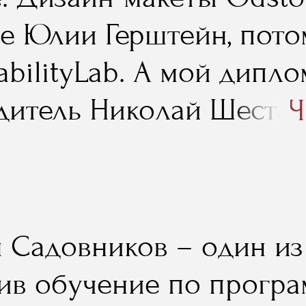
се Юлии Герштейн, пото
abilityLab. А мой дипл
дитель Николай Шестак
Ч
лиентоориентированный
ко с дипломом, но и с 
лжен работать наш бизн
Садовников – один из т
занные им на занятиях,
ив обучение по прогр
вно».