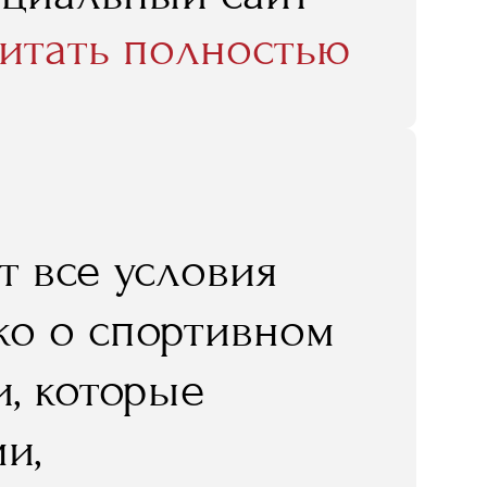
 то, что
итать полностью
лагали нам,
сти для участия
ных, самых
ах, церемониях,
т все условия
у-бизнесе».
ько о спортивном
и, которые
и,