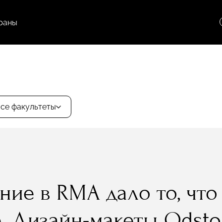
раны
се факультеты
ие в RMA дало то, что 
. Дизайн-макеты Odsto