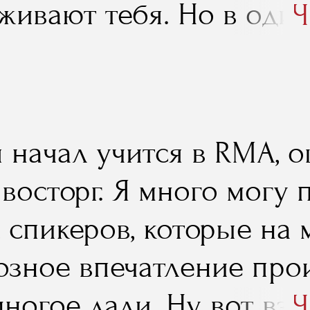
живают тебя. Но в оди
Ч
е это заканчивается, и
траивать свою жизнь по
ся самостоятельно. С э
 я начал учится в RMA,
мма «Менеджмент в иг
восторг. Я много могу 
 хороша тем, что позво
 спикеров, которые на 
менам, завершившим кар
озное впечатление про
рии"
ногое дали. Ну, вот взя
Ч