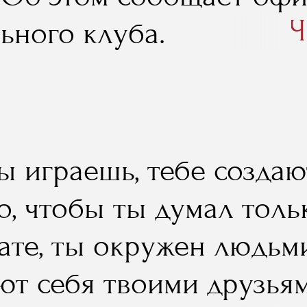
 ценность представляло
Ч
ьного клуба.
отчики программы пред
там, широкие возможно
ировках на самых круп
сных событиях, концерт
ы играешь, тебе создаю
только есть в нашем шо
го, чтобы ты думал тол
тате, ты окружен людьм
ют себя твоими друзьям