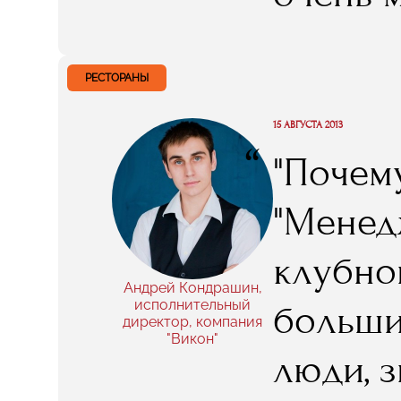
Ивана 
директо
РЕСТОРАНЫ
специа
15 АВГУСТА 2013
“
"Почем
заняти
"Менед
такого
клубно
Андрей Кондрашин,
исполнительный
больши
директор, компания
"Викон"
люди, 