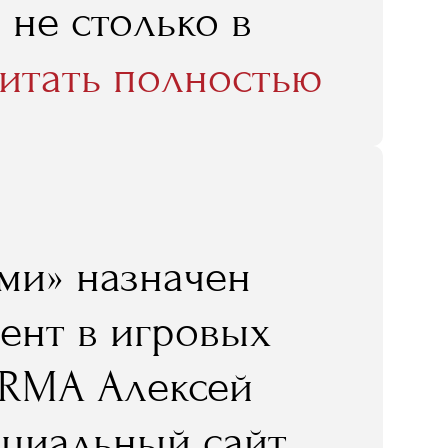
 не столько в
все люди
итать полностью
 компетентные и
хочу сказать, что
олько лекциями,
ми» назначен
 то походить
ент в игровых
чно, интересно.
 RMA Алексей
лично для меня
ициальный сайт