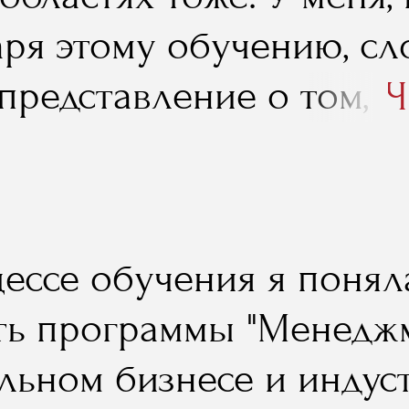
в октябре 2007 года.
аря этому обучению, с
представление о том, с
Ч
дстве клипа стоит. Так 
ась в самом первом мо
ть меня, запросить втр
ессе обучения я поняла
нду аппаратуры, было п
ть программы "Менедж
ожно».
льном бизнесе и индус