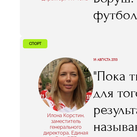
главную
футбол
разраб
студен
СПОРТ
в стаж
16 АВГУСТА 2013
интере
“
"Пока т
какие 
для то
резуль
Илона Корстин,
заместитель
называ
генерального
директора, Единая