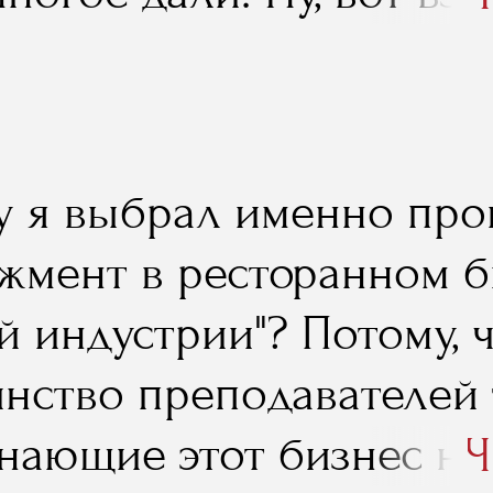
Мартина Браво, исполн
ра «Реала», который и 
льно для нас приезжал,
у я выбрал именно пр
я проводил – кроме как
жмент в ресторанном б
 никто не организовыва
й индустрии"? Потому,
нство преподавателей 
знающие этот бизнес не
Ч