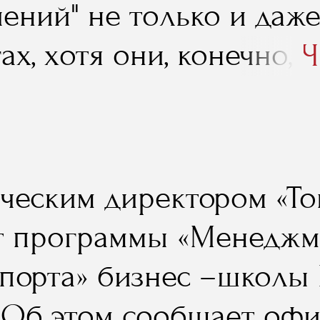
ений" не только и даже
ах, хотя они, конечно, 
Ч
ные, в высшей степени
замечательные. Но - я 
ы все ограничивалось т
ческим директором «То
рами, мастер–классами,
т программы «Менеджм
ослушать было бы, коне
спорта» бизнес –школы
 более того. Поэтому, 
 Об этом сообщает оф