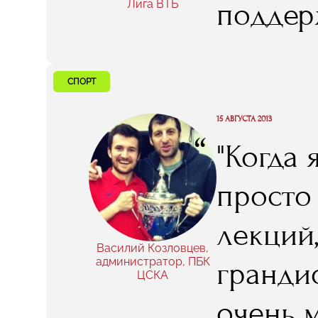
поддер
Лига ВТБ
день вс
что ус
СПОРТ
придет
15 АВГУСТА 2013
“
"Когда
програ
просто 
спорта»
лекций,
спортс
Василий Козловцев,
администратор, ПБК
гранди
ЦСКА
индуст
очень м