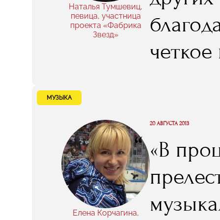
провел 
Наталья Тумшевиц,
певица, участница
благод
проекта «Фабрика
Звезд»
четкое 
произво
снимал
МУЗЫКА
одурачи
20 АВГУСТА 2013
“
«В проц
за аре
прелес
невозм
музыка
Елена Корчагина,