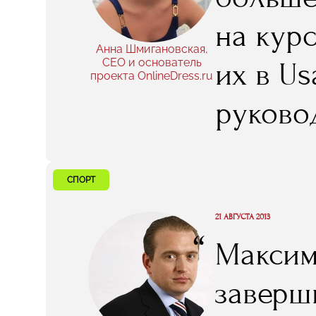
на кур
Анна Шмигановская,
CEO и основатель
их в Us
проекта OnlineDress.ru
руково
нас «К
не толь
СПОРТ
как до
21 АВГУСТА 2013
“
Максим 
расска
заверш
ежедне