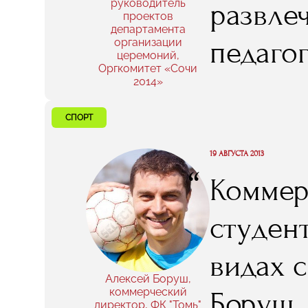
руководитель
развлеч
проектов
департамента
педагог
организации
церемоний,
Оргкомитет «Сочи
извест
2014»
вообще 
СПОРТ
если б
19 АВГУСТА 2013
“
Коммер
семина
студен
туда, п
видах 
Но – не
Алексей Боруш,
коммерческий
Боруш.
директор, ФК "Томь"