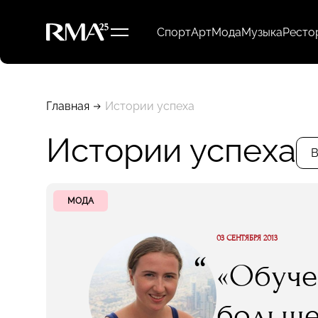
Спорт
Арт
Мода
Музыка
Ресто
Главная
Истории успеха
Истории успеха
В
МОДА
03 СЕНТЯБРЯ 2013
“
«Обучен
больше