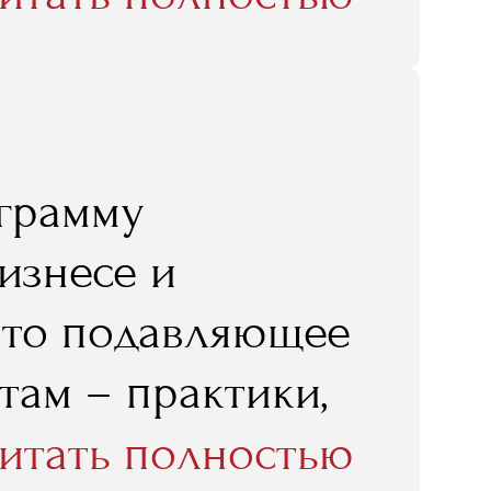
ительного
в Москву
 и по скайпу
ограмму
 RMA у нас
изнесе и
л"
 что подавляющее
там – практики,
 по книжкам, а
итать полностью