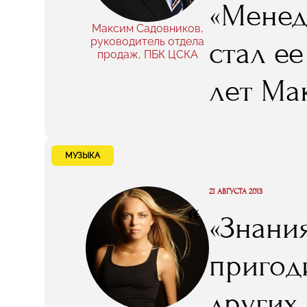
«Менед
Максим Садовников,
руководитель отдела
стал е
продаж, ПБК ЦСКА
лет Ма
флагма
читает
МУЗЫКА
лекции
21 АВГУСТА 2013
“
«Знани
спорти
пригоди
ознаком
других 