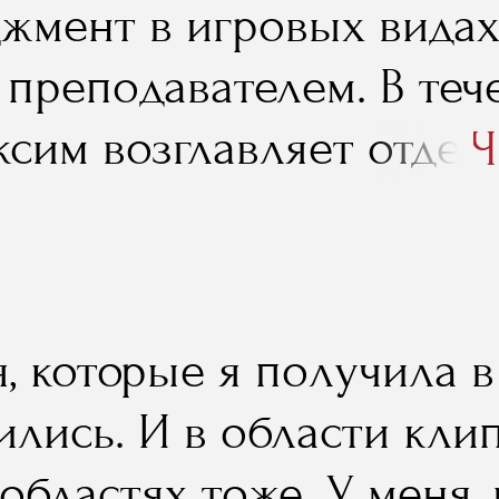
жмент в игровых видах 
е преподавателем. В те
ксим возглавляет отдел
Ч
на отечественного баск
 нынешним слушателям 
 на тему «Маркетингов
я, которые я получила 
вного клуба». Ниже вы
лись. И в области клип
иться с отчетом о заня
областях тоже. У меня,