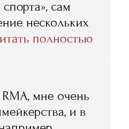
спорта», сам
чение нескольких
 продаж
итать полностью
етбола, ЦСКА, и
факультета
ая политика
в RMA, мне очень
 можете
мейкерства, и в
тии, которое он
 например,